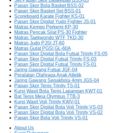
Set Papan Skor Basketball BSS-03
Papan Skor Bola Basket BSS-02
Papan Skor Basket Set BSS-01
Scoreboard Karate Fighter KS-01
Papan Skor Digital Yudo Fighter JS-01
Matras Kempo Perkemi KP-30
Matras Pencak Silat PS-30 Fighter
Matras Taekwondo WTF TKD-30
Matras Judo PJSI JT-60
Matras Gulat PGSI GL-60A
Papan Skor Digital Bola Futsal Trinity FS-05
Papan Skor Digital Futsal Trinity FS-03
Papan Skor Digital Futsal Trinity FS-01
Jaring Gawang Futsal JGF-04
Peralatan Olahraga Anak Atletik
Jaring Gawang Sepakbola 4mm JGS-04
Papan Skor Tenis Trinity TS-01
Kursi Wasit Bola Tenis Lapangan KWT-01
Bat Tenis Meja Olympus TTB-3
Kursi Wasit Voli Trinity KWV-01
Papan Skor Digital Bola Voli Trinity VS-03
Papan Skor Digital Bola Voli Trinity VS-02
Papan Skor Bola Voli Trinity VS-01
About Us