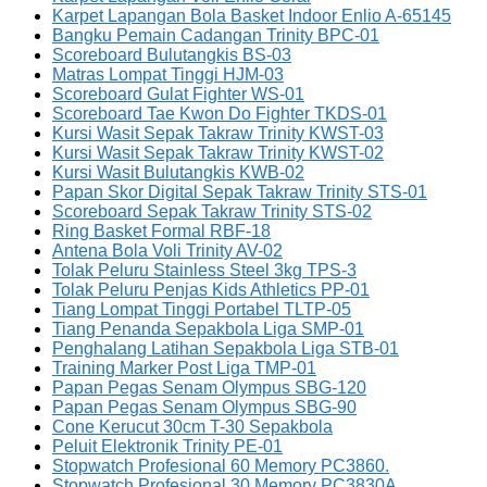
Karpet Lapangan Bola Basket Indoor Enlio A-65145
Bangku Pemain Cadangan Trinity BPC-01
Scoreboard Bulutangkis BS-03
Matras Lompat Tinggi HJM-03
Scoreboard Gulat Fighter WS-01
Scoreboard Tae Kwon Do Fighter TKDS-01
Kursi Wasit Sepak Takraw Trinity KWST-03
Kursi Wasit Sepak Takraw Trinity KWST-02
Kursi Wasit Bulutangkis KWB-02
Papan Skor Digital Sepak Takraw Trinity STS-01
Scoreboard Sepak Takraw Trinity STS-02
Ring Basket Formal RBF-18
Antena Bola Voli Trinity AV-02
Tolak Peluru Stainless Steel 3kg TPS-3
Tolak Peluru Penjas Kids Athletics PP-01
Tiang Lompat Tinggi Portabel TLTP-05
Tiang Penanda Sepakbola Liga SMP-01
Penghalang Latihan Sepakbola Liga STB-01
Training Marker Post Liga TMP-01
Papan Pegas Senam Olympus SBG-120
Papan Pegas Senam Olympus SBG-90
Cone Kerucut 30cm T-30 Sepakbola
Peluit Elektronik Trinity PE-01
Stopwatch Profesional 60 Memory PC3860.
Stopwatch Profesional 30 Memory PC3830A.