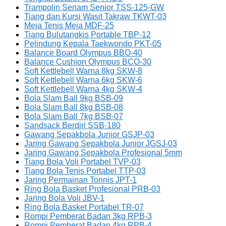
Trampolin Senam Senior TSS-125-GW
Tiang dan Kursi Wasit Takraw TKWT-03
Meja Tenis Meja MDF-25
Tiang Bulutangkis Portable TBP-12
Pelindung Kepala Taekwondo PKT-05
Balance Board Olympus BBO-40
Balance Cushion Olympus BCO-30
Soft Kettlebell Warna 8kg SKW-8
Soft Kettlebell Warna 6kg SKW-6
Soft Kettlebell Warna 4kg SKW-4
Bola Slam Ball 9kg BSB-09
Bola Slam Ball 8kg BSB-08
Bola Slam Ball 7kg BSB-07
Sandsack Berdiri SSB-180
Gawang Sepakbola Junior GSJP-03
Jaring Gawang Sepakbola Junior JGSJ-03
Jaring Gawang Sepakbola Profesional 5mm
Tiang Bola Voli Portabel TVP-03
Tiang Bola Tenis Portabel TTP-03
Jaring Permainan Tonnis JPT-1
Ring Bola Basket Profesional PRB-03
Jaring Bola Voli JBV-1
Ring Bola Basket Portabel TR-07
Rompi Pemberat Badan 3kg RPB-3
Rompi Pemberat Badan 4kg RPB-4