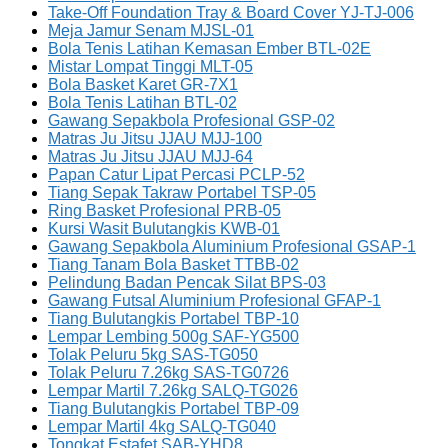
Take-Off Foundation Tray & Board Cover YJ-TJ-006
Meja Jamur Senam MJSL-01
Bola Tenis Latihan Kemasan Ember BTL-02E
Mistar Lompat Tinggi MLT-05
Bola Basket Karet GR-7X1
Bola Tenis Latihan BTL-02
Gawang Sepakbola Profesional GSP-02
Matras Ju Jitsu JJAU MJJ-100
Matras Ju Jitsu JJAU MJJ-64
Papan Catur Lipat Percasi PCLP-52
Tiang Sepak Takraw Portabel TSP-05
Ring Basket Profesional PRB-05
Kursi Wasit Bulutangkis KWB-01
Gawang Sepakbola Aluminium Profesional GSAP-1
Tiang Tanam Bola Basket TTBB-02
Pelindung Badan Pencak Silat BPS-03
Gawang Futsal Aluminium Profesional GFAP-1
Tiang Bulutangkis Portabel TBP-10
Lempar Lembing 500g SAF-YG500
Tolak Peluru 5kg SAS-TG050
Tolak Peluru 7.26kg SAS-TG0726
Lempar Martil 7.26kg SALQ-TG026
Tiang Bulutangkis Portabel TBP-09
Lempar Martil 4kg SALQ-TG040
Tongkat Estafet SAB-YHD8