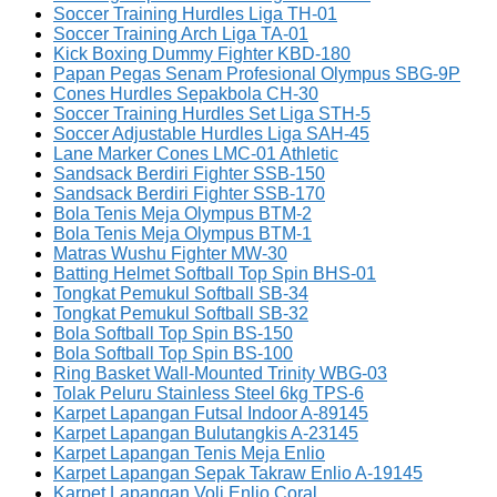
Soccer Training Hurdles Liga TH-01
Soccer Training Arch Liga TA-01
Kick Boxing Dummy Fighter KBD-180
Papan Pegas Senam Profesional Olympus SBG-9P
Cones Hurdles Sepakbola CH-30
Soccer Training Hurdles Set Liga STH-5
Soccer Adjustable Hurdles Liga SAH-45
Lane Marker Cones LMC-01 Athletic
Sandsack Berdiri Fighter SSB-150
Sandsack Berdiri Fighter SSB-170
Bola Tenis Meja Olympus BTM-2
Bola Tenis Meja Olympus BTM-1
Matras Wushu Fighter MW-30
Batting Helmet Softball Top Spin BHS-01
Tongkat Pemukul Softball SB-34
Tongkat Pemukul Softball SB-32
Bola Softball Top Spin BS-150
Bola Softball Top Spin BS-100
Ring Basket Wall-Mounted Trinity WBG-03
Tolak Peluru Stainless Steel 6kg TPS-6
Karpet Lapangan Futsal Indoor A-89145
Karpet Lapangan Bulutangkis A-23145
Karpet Lapangan Tenis Meja Enlio
Karpet Lapangan Sepak Takraw Enlio A-19145
Karpet Lapangan Voli Enlio Coral