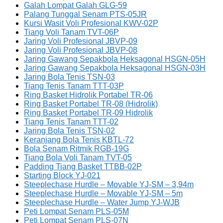
Galah Lompat Galah GLG-59
Palang Tunggal Senam PTS-05JR
Kursi Wasit Voli Profesional KWV-02P
Tiang Voli Tanam TVT-06P
Jaring Voli Profesional JBVP-09
Jaring Voli Profesional JBVP-08
Jaring Gawang Sepakbola Heksagonal HSGN-05H
Jaring Gawang Sepakbola Heksagonal HSGN-03H
Jaring Bola Tenis TSN-03
Tiang Tenis Tanam TTT-03P
Ring Basket Hidrolik Portabel TR-06
Ring Basket Portabel TR-08 (Hidrolik)
Ring Basket Portabel TR-09 Hidrolik
Tiang Tenis Tanam TTT-02
Jaring Bola Tenis TSN-02
Keranjang Bola Tenis KBTL-72
Bola Senam Ritmik RGB-19G
Tiang Bola Voli Tanam TVT-05
Padding Tiang Basket TTBB-02P
Starting Block YJ-021
Steeplechase Hurdle – Movable YJ-SM – 3,94m
Steeplechase Hurdle – Movable YJ-SM – 5m
Steeplechase Hurdle – Water Jump YJ-WJB
Peti Lompat Senam PLS-05M
Peti Lompat Senam PLS-07N