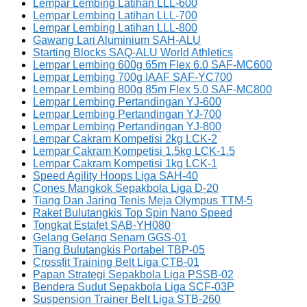
Lempar Lembing Latihan LLL-600
Lempar Lembing Latihan LLL-700
Lempar Lembing Latihan LLL-800
Gawang Lari Aluminium SAH-ALU
Starting Blocks SAQ-ALU World Athletics
Lempar Lembing 600g 65m Flex 6.0 SAF-MC600
Lempar Lembing 700g IAAF SAF-YC700
Lempar Lembing 800g 85m Flex 5.0 SAF-MC800
Lempar Lembing Pertandingan YJ-600
Lempar Lembing Pertandingan YJ-700
Lempar Lembing Pertandingan YJ-800
Lempar Cakram Kompetisi 2kg LCK-2
Lempar Cakram Kompetisi 1.5kg LCK-1.5
Lempar Cakram Kompetisi 1kg LCK-1
Speed Agility Hoops Liga SAH-40
Cones Mangkok Sepakbola Liga D-20
Tiang Dan Jaring Tenis Meja Olympus TTM-5
Raket Bulutangkis Top Spin Nano Speed
Tongkat Estafet SAB-YH080
Gelang Gelang Senam GGS-01
Tiang Bulutangkis Portabel TBP-05
Crossfit Training Belt Liga CTB-01
Papan Strategi Sepakbola Liga PSSB-02
Bendera Sudut Sepakbola Liga SCF-03P
Suspension Trainer Belt Liga STB-260