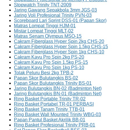
Stopwatch Trinity TNT-2009
Jaring Gawang Sepakbola 3mm JGS-03
Jaring Voli Profesional Trinity PVN-03
Scoreboard Lari Sprint DSS-01 (Papan Skor)
Matras Lompat Tinggi HJM-01
Mistar Lompat Tinggi MLT-02
Matras Senam Olympus MSO-15
Cakram Fiberglass Hyper Spin 2kg CHS-20
Cakram Fiberglass Hyper Spin 1.5kg CHS-15
Cakram Fiberglass Hyper Spin 1kg CHS-10
Cakram Kayu Pro Spin 2kg PS-20
Cakram Kayu Pro Spin 1.5kg PS-15
Cakram Kayu Pro Spin 1kg PS-10
Tolak Peluru Besi 2kg TPB-2
Papan Skor Bulutangkis BS-02
Papan Skor Bulutangkis Trinity BS-01
Jaring Bulutangkis BN-02 (Badminton Net)
Jaring Bulutangkis BN-01 (Badminton Net)
Ring Basket Portable Trinity TR-02
Ring Basket Portabel TR-01 PERBASI
Ring Basket Tanam Trinity TTB-01
Ring Basket Wall Mounted Trinity WBG-03
Papan Pantul Basket Akrilik BB-01
Ring Basket Profesional Trinity PRB-01