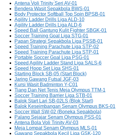
Antena Voli Trinity Seri AV-01
Bendera Wasit Sepakbola BWS-01
Body Protector Softball Top Spin BPSB-01
Agility Ladder Drills Liga ALD-10
Agility Ladder Drills Liga ALD-6
Speed Ball Gantung Kulit Fighter SBGK-01
Soccer Training Goal Liga STG-01
Papan Strategi Sepakbola Liga PSSB-01
Speed Training Parachute Liga STP-02
Speed Training Parachute Liga STP-01
Portable Soccer Goal Liga PSG-01
Speed Agility Ladder Stand Liga SALS-6
Speed Hoop Set Liga SHS-01
Starting Block SB-05 (Start Block)
Jaring Gawang Futsal JGF-03
Kursi Wasit Badminton Y-C01
Tiang Dan Net Tenis Meja Olympus TTM-1
Soccer Training Barrier Liga STB-01
Balok Start Lari SB-02LS (Blok Start)
Balok Keseimbangan Senam Olympus BKS-01
Soccer Wall SW-02 (Boneka Sepakbola)
Palang Sejajar Senam Olympus PSS-01
Antena Bola Voli Trinity AV-03
Meja Lompat Senam Olympus MLS-01
Gawang Sepakbola Kecil Liga GSK-120