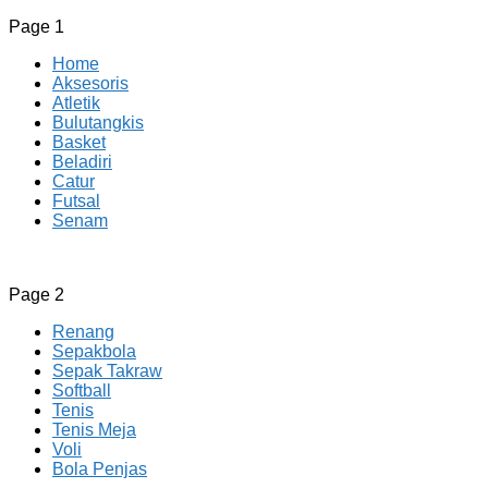
Page 1
Home
Aksesoris
Atletik
Bulutangkis
Basket
Beladiri
Catur
Futsal
Senam
CV JAYA BERSAMA Co Id
Menyediakan Semua Perlengkapan Olahraga Yang
Page 2
Lengkap, Berkualitas Dengan Harga Yang Murah
Renang
Sepakbola
Sepak Takraw
Softball
Tenis
Tenis Meja
Voli
Bola Penjas