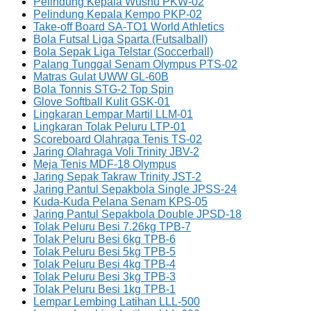
Pelindung Kepala Wushu PKW-02
Pelindung Kepala Kempo PKP-02
Take-off Board SA-TO1 World Athletics
Bola Futsal Liga Sparta (Futsalball)
Bola Sepak Liga Telstar (Soccerball)
Palang Tunggal Senam Olympus PTS-02
Matras Gulat UWW GL-60B
Bola Tonnis STG-2 Top Spin
Glove Softball Kulit GSK-01
Lingkaran Lempar Martil LLM-01
Lingkaran Tolak Peluru LTP-01
Scoreboard Olahraga Tenis TS-02
Jaring Olahraga Voli Trinity JBV-2
Meja Tenis MDF-18 Olympus
Jaring Sepak Takraw Trinity JST-2
Jaring Pantul Sepakbola Single JPSS-24
Kuda-Kuda Pelana Senam KPS-05
Jaring Pantul Sepakbola Double JPSD-18
Tolak Peluru Besi 7.26kg TPB-7
Tolak Peluru Besi 6kg TPB-6
Tolak Peluru Besi 5kg TPB-5
Tolak Peluru Besi 4kg TPB-4
Tolak Peluru Besi 3kg TPB-3
Tolak Peluru Besi 1kg TPB-1
Lempar Lembing Latihan LLL-500