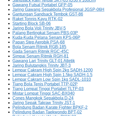
Sandsack Kain Terpal SKT-03 (D30 x 100cm)
Gawang Futsal Portabel GFP-05
Jaring Gawang Sepakbola Profesional JGSP-06H
Gantungan Sandsack Tembok GST-86
Raket Tonnis Kayu RTK-02
Starting Block SB-06
Jaring Bola Voli Trinity JBV-5
Palang Bertingkat Senam PBS-03P
Kuda-Kuda Pelana Senam KPS-06P
Papan Step Aerobik PSA-68
Bola Senam Ritmik RGB-185
Gada Senam Ritmik RGC-45C
Simpai Senam Ritmik RGH-81
Gawang Lari Trinity GLT-01 Atletik
Jaring Bulutangkis Trinity JBT-3
Lempar Cakram High Spin 2kg SADH-1200
Lempar Cakram High Spin 1.5kg SADH-1.5
Lempar Cakram Low Spin 1kg SADL-1010
Tiang Bola Tenis Portabel TTP-02P
Tiang Lompat Tinggi Portabel TLTP-03
Mistar Lompat Tinggi SAC-BX040
Cones Mangkok Sepakbola D-24
Jaring Sepak Takraw Trinity JST-1
Pelindung Badan Karate Fighter BPKF-2
Pelindung Badan Taekwondo BPT-02