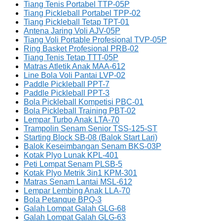
Tiang Tenis Portabel TTP-05P
Tiang Pickleball Portabel TPP-02
Tiang Pickleball Tetap TPT-01
Antena Jaring Voli AJV-05P
Tiang Voli Portable Profesional TVP-05P
Ring Basket Profesional PRB-02
Tiang Tenis Tetap TTT-05P
Matras Atletik Anak MAA-612
Line Bola Voli Pantai LVP-02
Paddle Pickleball PPT-7
Paddle Pickleball PPT-3
Bola Pickleball Kompetisi PBC-01
Bola Pickleball Training PBT-02
Lempar Turbo Anak LTA-70
Trampolin Senam Senior TSS-125-ST
Starting Block SB-08 (Balok Start Lari)
Balok Keseimbangan Senam BKS-03P
Kotak Plyo Lunak KPL-401
Peti Lompat Senam PLSB-5
Kotak Plyo Metrik 3in1 KPM-301
Matras Senam Lantai MSL-612
Lempar Lembing Anak LLA-70
Bola Petanque BPQ-3
Galah Lompat Galah GLG-68
Galah Lompat Galah GLG-63