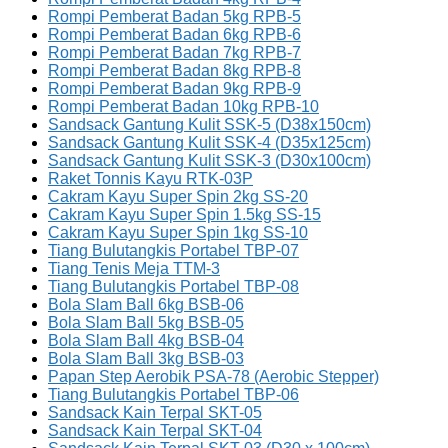
Rompi Pemberat Badan 5kg RPB-5
Rompi Pemberat Badan 6kg RPB-6
Rompi Pemberat Badan 7kg RPB-7
Rompi Pemberat Badan 8kg RPB-8
Rompi Pemberat Badan 9kg RPB-9
Rompi Pemberat Badan 10kg RPB-10
Sandsack Gantung Kulit SSK-5 (D38x150cm)
Sandsack Gantung Kulit SSK-4 (D35x125cm)
Sandsack Gantung Kulit SSK-3 (D30x100cm)
Raket Tonnis Kayu RTK-03P
Cakram Kayu Super Spin 2kg SS-20
Cakram Kayu Super Spin 1.5kg SS-15
Cakram Kayu Super Spin 1kg SS-10
Tiang Bulutangkis Portabel TBP-07
Tiang Tenis Meja TTM-3
Tiang Bulutangkis Portabel TBP-08
Bola Slam Ball 6kg BSB-06
Bola Slam Ball 5kg BSB-05
Bola Slam Ball 4kg BSB-04
Bola Slam Ball 3kg BSB-03
Papan Step Aerobik PSA-78 (Aerobic Stepper)
Tiang Bulutangkis Portabel TBP-06
Sandsack Kain Terpal SKT-05
Sandsack Kain Terpal SKT-04