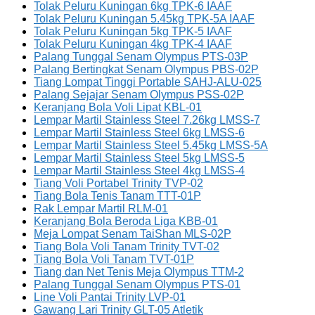
Tolak Peluru Kuningan 6kg TPK-6 IAAF
Tolak Peluru Kuningan 5.45kg TPK-5A IAAF
Tolak Peluru Kuningan 5kg TPK-5 IAAF
Tolak Peluru Kuningan 4kg TPK-4 IAAF
Palang Tunggal Senam Olympus PTS-03P
Palang Bertingkat Senam Olympus PBS-02P
Tiang Lompat Tinggi Portable SAHJ-ALU-025
Palang Sejajar Senam Olympus PSS-02P
Keranjang Bola Voli Lipat KBL-01
Lempar Martil Stainless Steel 7.26kg LMSS-7
Lempar Martil Stainless Steel 6kg LMSS-6
Lempar Martil Stainless Steel 5.45kg LMSS-5A
Lempar Martil Stainless Steel 5kg LMSS-5
Lempar Martil Stainless Steel 4kg LMSS-4
Tiang Voli Portabel Trinity TVP-02
Tiang Bola Tenis Tanam TTT-01P
Rak Lempar Martil RLM-01
Keranjang Bola Beroda Liga KBB-01
Meja Lompat Senam TaiShan MLS-02P
Tiang Bola Voli Tanam Trinity TVT-02
Tiang Bola Voli Tanam TVT-01P
Tiang dan Net Tenis Meja Olympus TTM-2
Palang Tunggal Senam Olympus PTS-01
Line Voli Pantai Trinity LVP-01
Gawang Lari Trinity GLT-05 Atletik