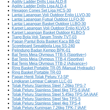
Agility Ladder Drills Liga ALD-8
Agility Ladder Drills Liga ALD-4
Hexagon Cones Set Liga HCS-30
Lantai Lapangan Voli Outdoor Enlio LLVO-30
Lantai Lapangan Futsal Outdoor LLFO-30
Lantai Lapangan Basket Outdoor LLBO-30
Karpet Lapangan Voli Outdoor Enlio KLVO-5
Karpet Lapangan Basket Outdoor KLBO-5
Tiang Bola Voli Tanam Trinity TVT-03
Papan Pantul Bola Basket Kaca BB-02
Scoreboard Sepakbola Liga SS-240
Pelindung Badan Kempo BPK-01
Bat Tenis Meja Olympus TTB-5 (Sportive+)
Bat Tenis Meja Olympus TTB-4 (Sportive)
Bat Tenis Meja Olympus TTB-2 (Advance+)
Ring Basket Portable TR-05 (Manual Hydraulic)
Ring Basket Portable TR-03
Papan Henti Tolak Peluru YJ-SP
Lingkaran Lempar Cakram LLC-01
Tolak Peluru Stainless Steel 7.26kg TPS-7
Tolak Peluru Stainless Steel 6kg TPS-6 IAAF
Tolak Peluru Stainless Steel 5.45kg TPS-5A IAAF
Tolak Peluru Stainless Steel 5kg TPS-5
Tolak Peluru Stainless Steel 4kg TPS-4
Tolak Peluru Kuningan 7.26kg TPK-7 IAAF