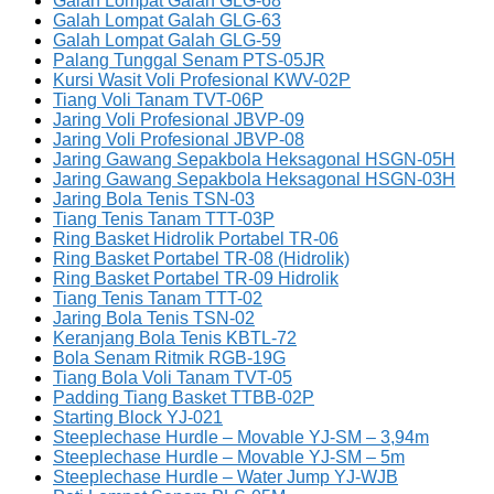
Galah Lompat Galah GLG-68
Galah Lompat Galah GLG-63
Galah Lompat Galah GLG-59
Palang Tunggal Senam PTS-05JR
Kursi Wasit Voli Profesional KWV-02P
Tiang Voli Tanam TVT-06P
Jaring Voli Profesional JBVP-09
Jaring Voli Profesional JBVP-08
Jaring Gawang Sepakbola Heksagonal HSGN-05H
Jaring Gawang Sepakbola Heksagonal HSGN-03H
Jaring Bola Tenis TSN-03
Tiang Tenis Tanam TTT-03P
Ring Basket Hidrolik Portabel TR-06
Ring Basket Portabel TR-08 (Hidrolik)
Ring Basket Portabel TR-09 Hidrolik
Tiang Tenis Tanam TTT-02
Jaring Bola Tenis TSN-02
Keranjang Bola Tenis KBTL-72
Bola Senam Ritmik RGB-19G
Tiang Bola Voli Tanam TVT-05
Padding Tiang Basket TTBB-02P
Starting Block YJ-021
Steeplechase Hurdle – Movable YJ-SM – 3,94m
Steeplechase Hurdle – Movable YJ-SM – 5m
Steeplechase Hurdle – Water Jump YJ-WJB