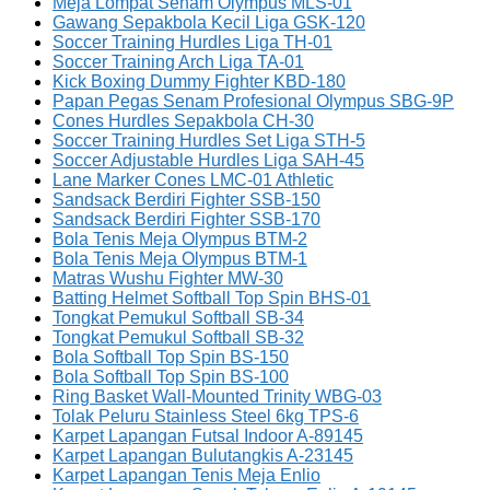
Meja Lompat Senam Olympus MLS-01
Gawang Sepakbola Kecil Liga GSK-120
Soccer Training Hurdles Liga TH-01
Soccer Training Arch Liga TA-01
Kick Boxing Dummy Fighter KBD-180
Papan Pegas Senam Profesional Olympus SBG-9P
Cones Hurdles Sepakbola CH-30
Soccer Training Hurdles Set Liga STH-5
Soccer Adjustable Hurdles Liga SAH-45
Lane Marker Cones LMC-01 Athletic
Sandsack Berdiri Fighter SSB-150
Sandsack Berdiri Fighter SSB-170
Bola Tenis Meja Olympus BTM-2
Bola Tenis Meja Olympus BTM-1
Matras Wushu Fighter MW-30
Batting Helmet Softball Top Spin BHS-01
Tongkat Pemukul Softball SB-34
Tongkat Pemukul Softball SB-32
Bola Softball Top Spin BS-150
Bola Softball Top Spin BS-100
Ring Basket Wall-Mounted Trinity WBG-03
Tolak Peluru Stainless Steel 6kg TPS-6
Karpet Lapangan Futsal Indoor A-89145
Karpet Lapangan Bulutangkis A-23145
Karpet Lapangan Tenis Meja Enlio