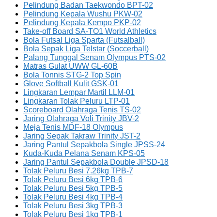
Pelindung Badan Taekwondo BPT-02
Pelindung Kepala Wushu PKW-02
Pelindung Kepala Kempo PKP-02
Take-off Board SA-TO1 World Athletics
Bola Futsal Liga Sparta (Futsalball)
Bola Sepak Liga Telstar (Soccerball)
Palang Tunggal Senam Olympus PTS-02
Matras Gulat UWW GL-60B
Bola Tonnis STG-2 Top Spin
Glove Softball Kulit GSK-01
Lingkaran Lempar Martil LLM-01
Lingkaran Tolak Peluru LTP-01
Scoreboard Olahraga Tenis TS-02
Jaring Olahraga Voli Trinity JBV-2
Meja Tenis MDF-18 Olympus
Jaring Sepak Takraw Trinity JST-2
Jaring Pantul Sepakbola Single JPSS-24
Kuda-Kuda Pelana Senam KPS-05
Jaring Pantul Sepakbola Double JPSD-18
Tolak Peluru Besi 7.26kg TPB-7
Tolak Peluru Besi 6kg TPB-6
Tolak Peluru Besi 5kg TPB-5
Tolak Peluru Besi 4kg TPB-4
Tolak Peluru Besi 3kg TPB-3
Tolak Peluru Besi 1kg TPB-1