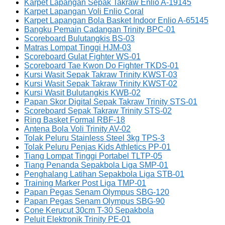
Karpet Lapangan Sepak Takraw Enlio A-19145
Karpet Lapangan Voli Enlio Coral
Karpet Lapangan Bola Basket Indoor Enlio A-65145
Bangku Pemain Cadangan Trinity BPC-01
Scoreboard Bulutangkis BS-03
Matras Lompat Tinggi HJM-03
Scoreboard Gulat Fighter WS-01
Scoreboard Tae Kwon Do Fighter TKDS-01
Kursi Wasit Sepak Takraw Trinity KWST-03
Kursi Wasit Sepak Takraw Trinity KWST-02
Kursi Wasit Bulutangkis KWB-02
Papan Skor Digital Sepak Takraw Trinity STS-01
Scoreboard Sepak Takraw Trinity STS-02
Ring Basket Formal RBF-18
Antena Bola Voli Trinity AV-02
Tolak Peluru Stainless Steel 3kg TPS-3
Tolak Peluru Penjas Kids Athletics PP-01
Tiang Lompat Tinggi Portabel TLTP-05
Tiang Penanda Sepakbola Liga SMP-01
Penghalang Latihan Sepakbola Liga STB-01
Training Marker Post Liga TMP-01
Papan Pegas Senam Olympus SBG-120
Papan Pegas Senam Olympus SBG-90
Cone Kerucut 30cm T-30 Sepakbola
Peluit Elektronik Trinity PE-01