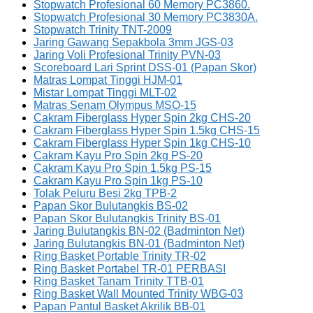
Stopwatch Profesional 60 Memory PC3860.
Stopwatch Profesional 30 Memory PC3830A.
Stopwatch Trinity TNT-2009
Jaring Gawang Sepakbola 3mm JGS-03
Jaring Voli Profesional Trinity PVN-03
Scoreboard Lari Sprint DSS-01 (Papan Skor)
Matras Lompat Tinggi HJM-01
Mistar Lompat Tinggi MLT-02
Matras Senam Olympus MSO-15
Cakram Fiberglass Hyper Spin 2kg CHS-20
Cakram Fiberglass Hyper Spin 1.5kg CHS-15
Cakram Fiberglass Hyper Spin 1kg CHS-10
Cakram Kayu Pro Spin 2kg PS-20
Cakram Kayu Pro Spin 1.5kg PS-15
Cakram Kayu Pro Spin 1kg PS-10
Tolak Peluru Besi 2kg TPB-2
Papan Skor Bulutangkis BS-02
Papan Skor Bulutangkis Trinity BS-01
Jaring Bulutangkis BN-02 (Badminton Net)
Jaring Bulutangkis BN-01 (Badminton Net)
Ring Basket Portable Trinity TR-02
Ring Basket Portabel TR-01 PERBASI
Ring Basket Tanam Trinity TTB-01
Ring Basket Wall Mounted Trinity WBG-03
Papan Pantul Basket Akrilik BB-01