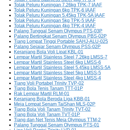
Tolak Peluru Kuningan 7.26kg TPK-7 IAAF
Tolak Peluru Kuningan 6kg TPK-6 IAAF
Tolak Peluru Kuningan 5.45kg TPK-5A IAAF
Tolak Peluru Kuningan 5kg TPK-5 IAAF
Tolak Peluru Kuningan 4kg TPK-4 IAAF
Palang Tunggal Senam Olympus PTS-03P
Palang Bertingkat Senam Olympus PBS-02P
Tiang Lompat Tinggi Portable SAHJ-ALU-025
Palang Sejajar Senam Olympus PSS-02P
Keranjang Bola Voli Lipat KBL-01
Lempar Martil Stainless Steel 7.26kg LMSS-7
Lempar Martil Stainless Steel 6kg LMSS-6
Lempar Martil Stainless Steel 5.45kg LMSS-5A
Lempar Martil Stainless Steel 5kg LMSS-5
Lempar Martil Stainless Steel 4kg LMSS-4
Tiang Voli Portabel Trinity TVP-02
Tiang Bola Tenis Tanam TTT-01P
Rak Lempar Martil RLM-01
Keranjang Bola Beroda Liga KBB-01
Meja Lompat Senam TaiShan MLS-02P
Tiang Bola Voli Tanam Trinity TVT-02
Tiang Bola Voli Tanam TVT-01P
Tiang dan Net Tenis Meja Olympus TTM-2
Palang Tunggal Senam Olympus PTS-01