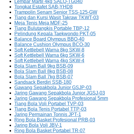
Lempar Martil 4kg SALQ-TG040
Tongkat Estafet SAB-YHD8
Trampolin Senam Senior TSS-125-GW
Tiang dan Kursi Wasit Takraw TKWT-03
Meja Tenis Meja MDF-25
Tiang Bulutangkis Portable TBP-12
Pelindung Kepala Taekwondo PKT-05
Balance Board Olympus BBO-40
Balance Cushion Olympus BCO-30
Soft Kettlebell Warna 8kg SKW-8
Soft Kettlebell Warna 6kg SKW-6
Soft Kettlebell Warna 4kg SKW-4
Bola Slam Ball 9kg BSB-09
Bola Slam Ball 8kg BSB-08
Bola Slam Ball 7kg BSB-07
Sandsack Berdiri SSB-180
Gawang Sepakbola Junior GSJP-03
Jaring Gawang Sepakbola Junior JGSJ-03
Jaring Gawang Sepakbola Profesional 5mm
Tiang Bola Voli Portabel TVP-03
Tiang Bola Tenis Portabel TTP-03
Jaring Permainan Tonnis JPT-1
Ring Bola Basket Profesional PRB-03
Jaring Bola Voli JBV-1
Ring Bola Basket Portabel TR-07