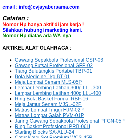
email : info@cvjayabersama.com
Catatan :
Nomor Hp hanya aktif di jam kerja !
Silahkan hubungi marketing kami.
Nomor Hp diatas ada WA-nya.
ARTIKEL ALAT OLAHRAGA :
Gawang Sepakbola Profesional GSP-03
Gawang Futsal Profesional GFP-02
Tiang Bulutangkis Portabel TBP-01
Bola Medicine 1kg BT-01
Meja Lompat Senam MLS-05P
Lempar Lembing Latihan 300g LLL-300
Lempar Lembing Latihan 400g LLL-400
Ring Bola Basket Formal RBF-16
Meja Jamur Senam MJSL-02P
Matras Lompat Tinggi HJM-02P
Matras Lompat Galah PVM-01P
Jaring Gawang Sepakbola Profesional PFGN-05P
Ring Basket Profesional PRB-06H
Starting Blocks SA-ALU-24
Catur Kayu Set Premium WCS-45P