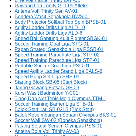
Line Voli Pantai Trinity LVP-01
Gawang Lari Trinity GLT-05 Atletik
Antena Voli Trinity Seri AV-01
Bendera Wasit Sepakbola BWS-01
Body Protector Softball Top Spin BPSB-01
Agility Ladder Drills Liga ALD-10
Agility Ladder Drills Liga ALD-6
Speed Ball Gantung Kulit Fighter SBGK-01
Soccer Training Goal Liga STG-01
Papan Strategi Sepakbola Liga PSSB-01
Speed Training Parachute Liga STP-02
Speed Training Parachute Liga STP-01
Portable Soccer Goal Liga PSG-01
Speed Agility Ladder Stand Liga SALS-6
Speed Hoop Set Liga SHS-01
Starting Block SB-05 (Start Block)
Jaring Gawang Futsal JGF-03
Kursi Wasit Badminton Y-C01
Tiang Dan Net Tenis Meja Olympus TTM-1
Soccer Training Barrier Liga STB-01
Balok Start Lari SB-02LS (Blok Start)
Balok Keseimbangan Senam Olympus BKS-01
Soccer Wall SW-02 (Boneka Sepakbola)
Palang Sejajar Senam Olympus PSS-01
Antena Bola Voli Trinity AV-03