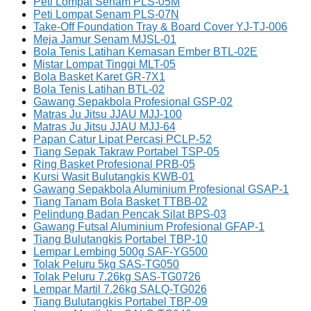
Peti Lompat Senam PLS-05M
Peti Lompat Senam PLS-07N
Take-Off Foundation Tray & Board Cover YJ-TJ-006
Meja Jamur Senam MJSL-01
Bola Tenis Latihan Kemasan Ember BTL-02E
Mistar Lompat Tinggi MLT-05
Bola Basket Karet GR-7X1
Bola Tenis Latihan BTL-02
Gawang Sepakbola Profesional GSP-02
Matras Ju Jitsu JJAU MJJ-100
Matras Ju Jitsu JJAU MJJ-64
Papan Catur Lipat Percasi PCLP-52
Tiang Sepak Takraw Portabel TSP-05
Ring Basket Profesional PRB-05
Kursi Wasit Bulutangkis KWB-01
Gawang Sepakbola Aluminium Profesional GSAP-1
Tiang Tanam Bola Basket TTBB-02
Pelindung Badan Pencak Silat BPS-03
Gawang Futsal Aluminium Profesional GFAP-1
Tiang Bulutangkis Portabel TBP-10
Lempar Lembing 500g SAF-YG500
Tolak Peluru 5kg SAS-TG050
Tolak Peluru 7.26kg SAS-TG0726
Lempar Martil 7.26kg SALQ-TG026
Tiang Bulutangkis Portabel TBP-09