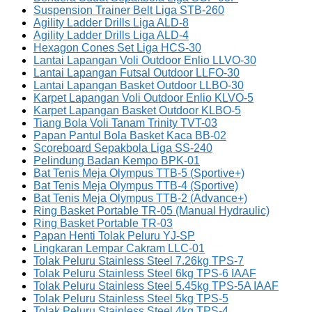
Suspension Trainer Belt Liga STB-260
Agility Ladder Drills Liga ALD-8
Agility Ladder Drills Liga ALD-4
Hexagon Cones Set Liga HCS-30
Lantai Lapangan Voli Outdoor Enlio LLVO-30
Lantai Lapangan Futsal Outdoor LLFO-30
Lantai Lapangan Basket Outdoor LLBO-30
Karpet Lapangan Voli Outdoor Enlio KLVO-5
Karpet Lapangan Basket Outdoor KLBO-5
Tiang Bola Voli Tanam Trinity TVT-03
Papan Pantul Bola Basket Kaca BB-02
Scoreboard Sepakbola Liga SS-240
Pelindung Badan Kempo BPK-01
Bat Tenis Meja Olympus TTB-5 (Sportive+)
Bat Tenis Meja Olympus TTB-4 (Sportive)
Bat Tenis Meja Olympus TTB-2 (Advance+)
Ring Basket Portable TR-05 (Manual Hydraulic)
Ring Basket Portable TR-03
Papan Henti Tolak Peluru YJ-SP
Lingkaran Lempar Cakram LLC-01
Tolak Peluru Stainless Steel 7.26kg TPS-7
Tolak Peluru Stainless Steel 6kg TPS-6 IAAF
Tolak Peluru Stainless Steel 5.45kg TPS-5A IAAF
Tolak Peluru Stainless Steel 5kg TPS-5
Tolak Peluru Stainless Steel 4kg TPS-4