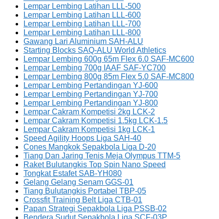
Lempar Lembing Latihan LLL-500
Lempar Lembing Latihan LLL-600
Lempar Lembing Latihan LLL-700
Lempar Lembing Latihan LLL-800
Gawang Lari Aluminium SAH-ALU
Starting Blocks SAQ-ALU World Athletics
Lempar Lembing 600g 65m Flex 6.0 SAF-MC600
Lempar Lembing 700g IAAF SAF-YC700
Lempar Lembing 800g 85m Flex 5.0 SAF-MC800
Lempar Lembing Pertandingan YJ-600
Lempar Lembing Pertandingan YJ-700
Lempar Lembing Pertandingan YJ-800
Lempar Cakram Kompetisi 2kg LCK-2
Lempar Cakram Kompetisi 1.5kg LCK-1.5
Lempar Cakram Kompetisi 1kg LCK-1
Speed Agility Hoops Liga SAH-40
Cones Mangkok Sepakbola Liga D-20
Tiang Dan Jaring Tenis Meja Olympus TTM-5
Raket Bulutangkis Top Spin Nano Speed
Tongkat Estafet SAB-YH080
Gelang Gelang Senam GGS-01
Tiang Bulutangkis Portabel TBP-05
Crossfit Training Belt Liga CTB-01
Papan Strategi Sepakbola Liga PSSB-02
Bendera Sudut Sepakbola Liga SCF-03P