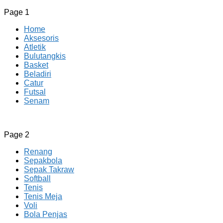
Page 1
Home
Aksesoris
Atletik
Bulutangkis
Basket
Beladiri
Catur
Futsal
Senam
CV JAYA BERSAMA Co Id
Menyediakan Semua Perlengkapan Olahraga Yang
Page 2
Lengkap, Berkualitas Dengan Harga Yang Murah
Renang
Sepakbola
Sepak Takraw
Softball
Tenis
Tenis Meja
Voli
Bola Penjas