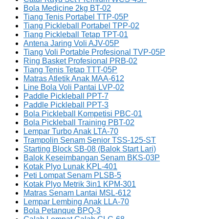
Bola Medicine 2kg BT-02
Tiang Tenis Portabel TTP-05P
Tiang Pickleball Portabel TPP-02
Tiang Pickleball Tetap TPT-01
Antena Jaring Voli AJV-05P
Tiang Voli Portable Profesional TVP-05P
Ring Basket Profesional PRB-02
Tiang Tenis Tetap TTT-05P
Matras Atletik Anak MAA-612
Line Bola Voli Pantai LVP-02
Paddle Pickleball PPT-7
Paddle Pickleball PPT-3
Bola Pickleball Kompetisi PBC-01
Bola Pickleball Training PBT-02
Lempar Turbo Anak LTA-70
Trampolin Senam Senior TSS-125-ST
Starting Block SB-08 (Balok Start Lari)
Balok Keseimbangan Senam BKS-03P
Kotak Plyo Lunak KPL-401
Peti Lompat Senam PLSB-5
Kotak Plyo Metrik 3in1 KPM-301
Matras Senam Lantai MSL-612
Lempar Lembing Anak LLA-70
Bola Petanque BPQ-3