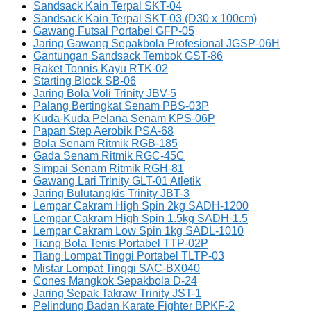
Sandsack Kain Terpal SKT-04
Sandsack Kain Terpal SKT-03 (D30 x 100cm)
Gawang Futsal Portabel GFP-05
Jaring Gawang Sepakbola Profesional JGSP-06H
Gantungan Sandsack Tembok GST-86
Raket Tonnis Kayu RTK-02
Starting Block SB-06
Jaring Bola Voli Trinity JBV-5
Palang Bertingkat Senam PBS-03P
Kuda-Kuda Pelana Senam KPS-06P
Papan Step Aerobik PSA-68
Bola Senam Ritmik RGB-185
Gada Senam Ritmik RGC-45C
Simpai Senam Ritmik RGH-81
Gawang Lari Trinity GLT-01 Atletik
Jaring Bulutangkis Trinity JBT-3
Lempar Cakram High Spin 2kg SADH-1200
Lempar Cakram High Spin 1.5kg SADH-1.5
Lempar Cakram Low Spin 1kg SADL-1010
Tiang Bola Tenis Portabel TTP-02P
Tiang Lompat Tinggi Portabel TLTP-03
Mistar Lompat Tinggi SAC-BX040
Cones Mangkok Sepakbola D-24
Jaring Sepak Takraw Trinity JST-1
Pelindung Badan Karate Fighter BPKF-2