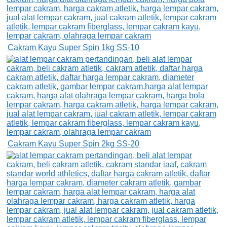
Cakram Kayu Super Spin 1kg SS-10
Cakram Kayu Super Spin 2kg SS-20