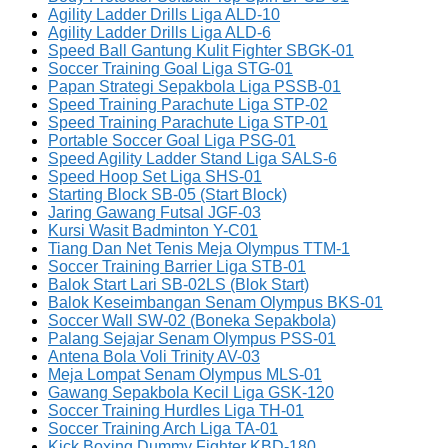
Agility Ladder Drills Liga ALD-10
Agility Ladder Drills Liga ALD-6
Speed Ball Gantung Kulit Fighter SBGK-01
Soccer Training Goal Liga STG-01
Papan Strategi Sepakbola Liga PSSB-01
Speed Training Parachute Liga STP-02
Speed Training Parachute Liga STP-01
Portable Soccer Goal Liga PSG-01
Speed Agility Ladder Stand Liga SALS-6
Speed Hoop Set Liga SHS-01
Starting Block SB-05 (Start Block)
Jaring Gawang Futsal JGF-03
Kursi Wasit Badminton Y-C01
Tiang Dan Net Tenis Meja Olympus TTM-1
Soccer Training Barrier Liga STB-01
Balok Start Lari SB-02LS (Blok Start)
Balok Keseimbangan Senam Olympus BKS-01
Soccer Wall SW-02 (Boneka Sepakbola)
Palang Sejajar Senam Olympus PSS-01
Antena Bola Voli Trinity AV-03
Meja Lompat Senam Olympus MLS-01
Gawang Sepakbola Kecil Liga GSK-120
Soccer Training Hurdles Liga TH-01
Soccer Training Arch Liga TA-01
Kick Boxing Dummy Fighter KBD-180