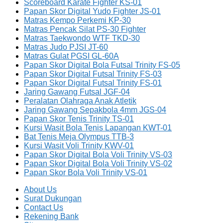
Scoreboard Karate Fighter KS-01
Papan Skor Digital Yudo Fighter JS-01
Matras Kempo Perkemi KP-30
Matras Pencak Silat PS-30 Fighter
Matras Taekwondo WTF TKD-30
Matras Judo PJSI JT-60
Matras Gulat PGSI GL-60A
Papan Skor Digital Bola Futsal Trinity FS-05
Papan Skor Digital Futsal Trinity FS-03
Papan Skor Digital Futsal Trinity FS-01
Jaring Gawang Futsal JGF-04
Peralatan Olahraga Anak Atletik
Jaring Gawang Sepakbola 4mm JGS-04
Papan Skor Tenis Trinity TS-01
Kursi Wasit Bola Tenis Lapangan KWT-01
Bat Tenis Meja Olympus TTB-3
Kursi Wasit Voli Trinity KWV-01
Papan Skor Digital Bola Voli Trinity VS-03
Papan Skor Digital Bola Voli Trinity VS-02
Papan Skor Bola Voli Trinity VS-01
About Us
Surat Dukungan
Contact Us
Rekening Bank