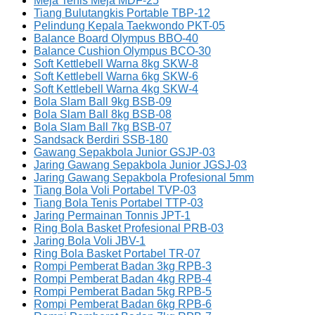
Meja Tenis Meja MDF-25
Tiang Bulutangkis Portable TBP-12
Pelindung Kepala Taekwondo PKT-05
Balance Board Olympus BBO-40
Balance Cushion Olympus BCO-30
Soft Kettlebell Warna 8kg SKW-8
Soft Kettlebell Warna 6kg SKW-6
Soft Kettlebell Warna 4kg SKW-4
Bola Slam Ball 9kg BSB-09
Bola Slam Ball 8kg BSB-08
Bola Slam Ball 7kg BSB-07
Sandsack Berdiri SSB-180
Gawang Sepakbola Junior GSJP-03
Jaring Gawang Sepakbola Junior JGSJ-03
Jaring Gawang Sepakbola Profesional 5mm
Tiang Bola Voli Portabel TVP-03
Tiang Bola Tenis Portabel TTP-03
Jaring Permainan Tonnis JPT-1
Ring Bola Basket Profesional PRB-03
Jaring Bola Voli JBV-1
Ring Bola Basket Portabel TR-07
Rompi Pemberat Badan 3kg RPB-3
Rompi Pemberat Badan 4kg RPB-4
Rompi Pemberat Badan 5kg RPB-5
Rompi Pemberat Badan 6kg RPB-6