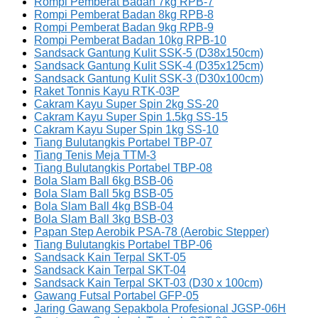
Rompi Pemberat Badan 7kg RPB-7
Rompi Pemberat Badan 8kg RPB-8
Rompi Pemberat Badan 9kg RPB-9
Rompi Pemberat Badan 10kg RPB-10
Sandsack Gantung Kulit SSK-5 (D38x150cm)
Sandsack Gantung Kulit SSK-4 (D35x125cm)
Sandsack Gantung Kulit SSK-3 (D30x100cm)
Raket Tonnis Kayu RTK-03P
Cakram Kayu Super Spin 2kg SS-20
Cakram Kayu Super Spin 1.5kg SS-15
Cakram Kayu Super Spin 1kg SS-10
Tiang Bulutangkis Portabel TBP-07
Tiang Tenis Meja TTM-3
Tiang Bulutangkis Portabel TBP-08
Bola Slam Ball 6kg BSB-06
Bola Slam Ball 5kg BSB-05
Bola Slam Ball 4kg BSB-04
Bola Slam Ball 3kg BSB-03
Papan Step Aerobik PSA-78 (Aerobic Stepper)
Tiang Bulutangkis Portabel TBP-06
Sandsack Kain Terpal SKT-05
Sandsack Kain Terpal SKT-04
Sandsack Kain Terpal SKT-03 (D30 x 100cm)
Gawang Futsal Portabel GFP-05
Jaring Gawang Sepakbola Profesional JGSP-06H