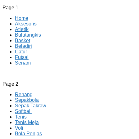
Page 1
Home
Aksesoris
Atletik
Bulutangkis
Basket
Beladiri
Catur
Futsal
Senam
CV JAYA BERSAMA Co Id
Menyediakan Semua Perlengkapan Olahraga Yang
Page 2
Lengkap, Berkualitas Dengan Harga Yang Murah
Renang
Sepakbola
Sepak Takraw
Softball
Tenis
Tenis Meja
Voli
Bola Penjas