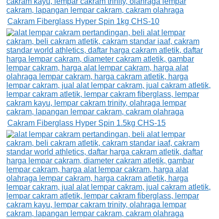
Cakram Fiberglass Hyper Spin 1kg CHS-10
Cakram Fiberglass Hyper Spin 1.5kg CHS-15