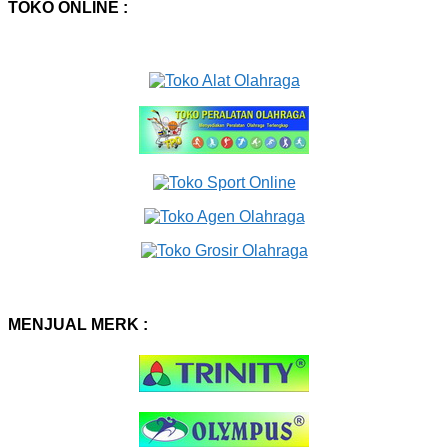
TOKO ONLINE :
MENJUAL MERK :