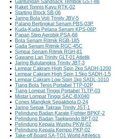
Gantungan Sandsack Tembok GST-86
Raket Tonnis Kayu RTK-02
Starting Block SB-06
Jaring Bola Voli Trinity JBV-5
Palang Bertingkat Senam PBS-03P
Kuda-Kuda Pelana Senam KPS-06P
Papan Step Aerobik PSA-68
Bola Senam Ritmik RGB-185
Gada Senam Ritmik RGC-45C
Simpai Senam Ritmik RGH-81
Gawang Lari Trinity GLT-01 Atletik
Jaring Bulutangkis Trinity JBT-3
Lempar Cakram High Spin 2kg SADH-1200
Lempar Cakram High Spin 1.5kg SADH-1.5
Lempar Cakram Low Spin 1kg SADL-1010
Tiang Bola Tenis Portabel TTP-02P
Tiang Lompat Tinggi Portabel TLTP-03
Mistar Lompat Tinggi SAC-BX040
Cones Mangkok Sepakbola D-24
Jaring Sepak Takraw Trinity JST-1
Pelindung Badan Karate Fighter BPKF-2
Pelindung Badan Taekwondo BPT-02
Pelindung Kepala Wushu PKW-02
Pelindung Kepala Kempo PKP-02
Take-off Board SA-TO1 World Athletics