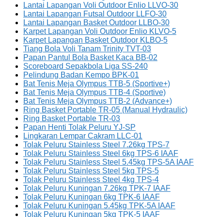
Lantai Lapangan Voli Outdoor Enlio LLVO-30
Lantai Lapangan Futsal Outdoor LLFO-30
Lantai Lapangan Basket Outdoor LLBO-30
Karpet Lapangan Voli Outdoor Enlio KLVO-5
Karpet Lapangan Basket Outdoor KLBO-5
Tiang Bola Voli Tanam Trinity TVT-03
Papan Pantul Bola Basket Kaca BB-02
Scoreboard Sepakbola Liga SS-240
Pelindung Badan Kempo BPK-01
Bat Tenis Meja Olympus TTB-5 (Sportive+)
Bat Tenis Meja Olympus TTB-4 (Sportive)
Bat Tenis Meja Olympus TTB-2 (Advance+)
Ring Basket Portable TR-05 (Manual Hydraulic)
Ring Basket Portable TR-03
Papan Henti Tolak Peluru YJ-SP
Lingkaran Lempar Cakram LLC-01
Tolak Peluru Stainless Steel 7.26kg TPS-7
Tolak Peluru Stainless Steel 6kg TPS-6 IAAF
Tolak Peluru Stainless Steel 5.45kg TPS-5A IAAF
Tolak Peluru Stainless Steel 5kg TPS-5
Tolak Peluru Stainless Steel 4kg TPS-4
Tolak Peluru Kuningan 7.26kg TPK-7 IAAF
Tolak Peluru Kuningan 6kg TPK-6 IAAF
Tolak Peluru Kuningan 5.45kg TPK-5A IAAF
Tolak Peluru Kuningan 5kg TPK-5 IAAF