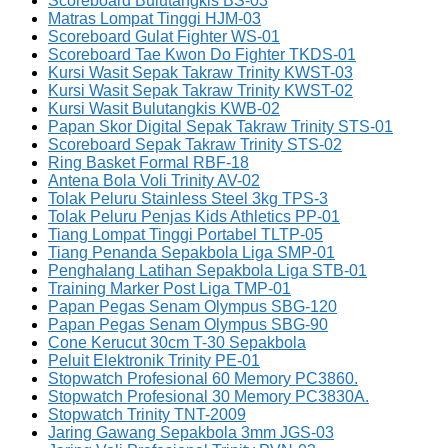
Scoreboard Bulutangkis BS-03
Matras Lompat Tinggi HJM-03
Scoreboard Gulat Fighter WS-01
Scoreboard Tae Kwon Do Fighter TKDS-01
Kursi Wasit Sepak Takraw Trinity KWST-03
Kursi Wasit Sepak Takraw Trinity KWST-02
Kursi Wasit Bulutangkis KWB-02
Papan Skor Digital Sepak Takraw Trinity STS-01
Scoreboard Sepak Takraw Trinity STS-02
Ring Basket Formal RBF-18
Antena Bola Voli Trinity AV-02
Tolak Peluru Stainless Steel 3kg TPS-3
Tolak Peluru Penjas Kids Athletics PP-01
Tiang Lompat Tinggi Portabel TLTP-05
Tiang Penanda Sepakbola Liga SMP-01
Penghalang Latihan Sepakbola Liga STB-01
Training Marker Post Liga TMP-01
Papan Pegas Senam Olympus SBG-120
Papan Pegas Senam Olympus SBG-90
Cone Kerucut 30cm T-30 Sepakbola
Peluit Elektronik Trinity PE-01
Stopwatch Profesional 60 Memory PC3860.
Stopwatch Profesional 30 Memory PC3830A.
Stopwatch Trinity TNT-2009
Jaring Gawang Sepakbola 3mm JGS-03