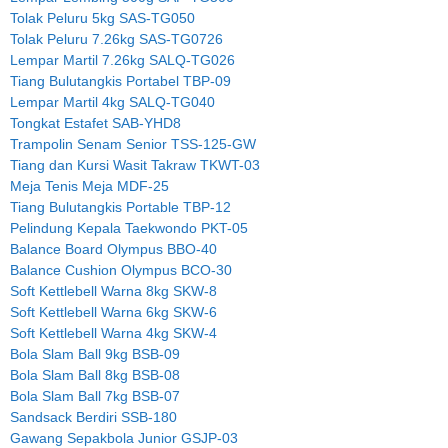
Tolak Peluru 5kg SAS-TG050
Tolak Peluru 7.26kg SAS-TG0726
Lempar Martil 7.26kg SALQ-TG026
Tiang Bulutangkis Portabel TBP-09
Lempar Martil 4kg SALQ-TG040
Tongkat Estafet SAB-YHD8
Trampolin Senam Senior TSS-125-GW
Tiang dan Kursi Wasit Takraw TKWT-03
Meja Tenis Meja MDF-25
Tiang Bulutangkis Portable TBP-12
Pelindung Kepala Taekwondo PKT-05
Balance Board Olympus BBO-40
Balance Cushion Olympus BCO-30
Soft Kettlebell Warna 8kg SKW-8
Soft Kettlebell Warna 6kg SKW-6
Soft Kettlebell Warna 4kg SKW-4
Bola Slam Ball 9kg BSB-09
Bola Slam Ball 8kg BSB-08
Bola Slam Ball 7kg BSB-07
Sandsack Berdiri SSB-180
Gawang Sepakbola Junior GSJP-03