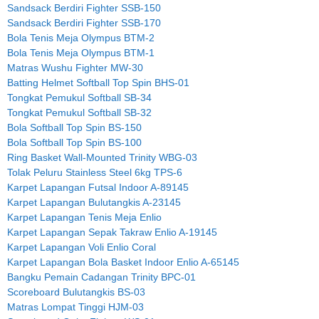
Sandsack Berdiri Fighter SSB-150
Sandsack Berdiri Fighter SSB-170
Bola Tenis Meja Olympus BTM-2
Bola Tenis Meja Olympus BTM-1
Matras Wushu Fighter MW-30
Batting Helmet Softball Top Spin BHS-01
Tongkat Pemukul Softball SB-34
Tongkat Pemukul Softball SB-32
Bola Softball Top Spin BS-150
Bola Softball Top Spin BS-100
Ring Basket Wall-Mounted Trinity WBG-03
Tolak Peluru Stainless Steel 6kg TPS-6
Karpet Lapangan Futsal Indoor A-89145
Karpet Lapangan Bulutangkis A-23145
Karpet Lapangan Tenis Meja Enlio
Karpet Lapangan Sepak Takraw Enlio A-19145
Karpet Lapangan Voli Enlio Coral
Karpet Lapangan Bola Basket Indoor Enlio A-65145
Bangku Pemain Cadangan Trinity BPC-01
Scoreboard Bulutangkis BS-03
Matras Lompat Tinggi HJM-03