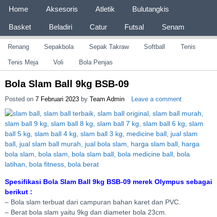
Page 1
Home
Aksesoris
Atletik
Bulutangkis
Basket
Beladiri
Catur
Futsal
Senam
Page 2
Renang
Sepakbola
Sepak Takraw
Softball
Tenis
CV JAYA BERSAMA Co Id
Menyediakan Semua Perlengkapan Olahraga Yang
Lengkap, Berkualitas Dengan Harga Yang Murah
Tenis Meja
Voli
Bola Penjas
Bola Slam Ball 9kg BSB-09
Posted on
7 Februari 2023
by
Team Admin
Leave a comment
Spesifikasi Bola Slam Ball 9kg BSB-09 merek Olympus sebagai
berikut :
– Bola slam terbuat dari campuran bahan karet dan PVC.
– Berat bola slam yaitu 9kg dan diameter bola 23cm.