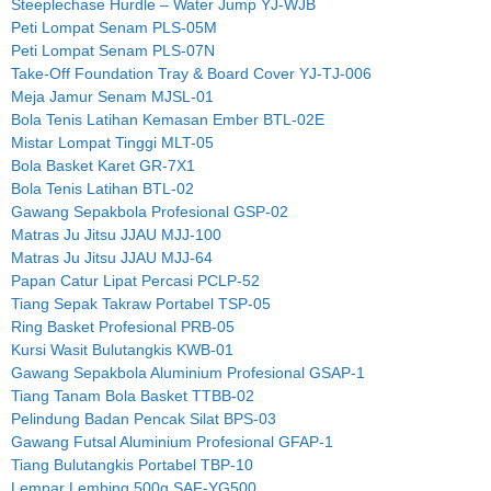
Steeplechase Hurdle – Water Jump YJ-WJB
Peti Lompat Senam PLS-05M
Peti Lompat Senam PLS-07N
Take-Off Foundation Tray & Board Cover YJ-TJ-006
Meja Jamur Senam MJSL-01
Bola Tenis Latihan Kemasan Ember BTL-02E
Mistar Lompat Tinggi MLT-05
Bola Basket Karet GR-7X1
Bola Tenis Latihan BTL-02
Gawang Sepakbola Profesional GSP-02
Matras Ju Jitsu JJAU MJJ-100
Matras Ju Jitsu JJAU MJJ-64
Papan Catur Lipat Percasi PCLP-52
Tiang Sepak Takraw Portabel TSP-05
Ring Basket Profesional PRB-05
Kursi Wasit Bulutangkis KWB-01
Gawang Sepakbola Aluminium Profesional GSAP-1
Tiang Tanam Bola Basket TTBB-02
Pelindung Badan Pencak Silat BPS-03
Gawang Futsal Aluminium Profesional GFAP-1
Tiang Bulutangkis Portabel TBP-10
Lempar Lembing 500g SAF-YG500