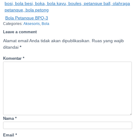
Bola Petanque BPQ-3
Categories:
Aksesoris
,
Bola
Leave a comment
Alamat email Anda tidak akan dipublikasikan.
Ruas yang wajib
ditandai
*
Komentar
*
Nama
*
Email
*