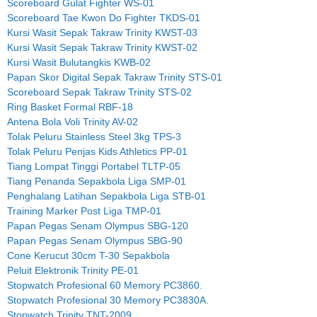
Scoreboard Gulat Fighter WS-01
Scoreboard Tae Kwon Do Fighter TKDS-01
Kursi Wasit Sepak Takraw Trinity KWST-03
Kursi Wasit Sepak Takraw Trinity KWST-02
Kursi Wasit Bulutangkis KWB-02
Papan Skor Digital Sepak Takraw Trinity STS-01
Scoreboard Sepak Takraw Trinity STS-02
Ring Basket Formal RBF-18
Antena Bola Voli Trinity AV-02
Tolak Peluru Stainless Steel 3kg TPS-3
Tolak Peluru Penjas Kids Athletics PP-01
Tiang Lompat Tinggi Portabel TLTP-05
Tiang Penanda Sepakbola Liga SMP-01
Penghalang Latihan Sepakbola Liga STB-01
Training Marker Post Liga TMP-01
Papan Pegas Senam Olympus SBG-120
Papan Pegas Senam Olympus SBG-90
Cone Kerucut 30cm T-30 Sepakbola
Peluit Elektronik Trinity PE-01
Stopwatch Profesional 60 Memory PC3860.
Stopwatch Profesional 30 Memory PC3830A.
Stopwatch Trinity TNT-2009