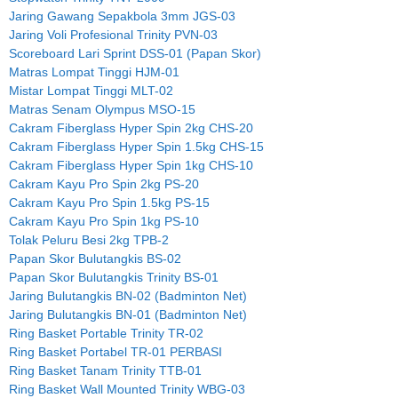
Jaring Gawang Sepakbola 3mm JGS-03
Jaring Voli Profesional Trinity PVN-03
Scoreboard Lari Sprint DSS-01 (Papan Skor)
Matras Lompat Tinggi HJM-01
Mistar Lompat Tinggi MLT-02
Matras Senam Olympus MSO-15
Cakram Fiberglass Hyper Spin 2kg CHS-20
Cakram Fiberglass Hyper Spin 1.5kg CHS-15
Cakram Fiberglass Hyper Spin 1kg CHS-10
Cakram Kayu Pro Spin 2kg PS-20
Cakram Kayu Pro Spin 1.5kg PS-15
Cakram Kayu Pro Spin 1kg PS-10
Tolak Peluru Besi 2kg TPB-2
Papan Skor Bulutangkis BS-02
Papan Skor Bulutangkis Trinity BS-01
Jaring Bulutangkis BN-02 (Badminton Net)
Jaring Bulutangkis BN-01 (Badminton Net)
Ring Basket Portable Trinity TR-02
Ring Basket Portabel TR-01 PERBASI
Ring Basket Tanam Trinity TTB-01
Ring Basket Wall Mounted Trinity WBG-03