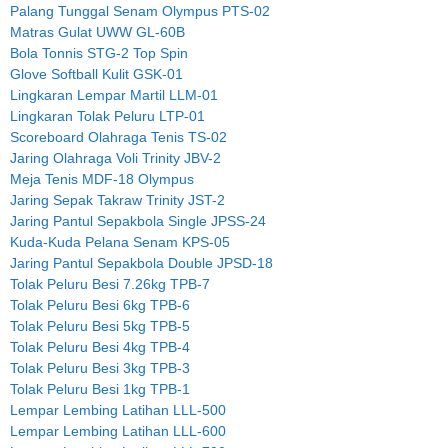
Palang Tunggal Senam Olympus PTS-02
Matras Gulat UWW GL-60B
Bola Tonnis STG-2 Top Spin
Glove Softball Kulit GSK-01
Lingkaran Lempar Martil LLM-01
Lingkaran Tolak Peluru LTP-01
Scoreboard Olahraga Tenis TS-02
Jaring Olahraga Voli Trinity JBV-2
Meja Tenis MDF-18 Olympus
Jaring Sepak Takraw Trinity JST-2
Jaring Pantul Sepakbola Single JPSS-24
Kuda-Kuda Pelana Senam KPS-05
Jaring Pantul Sepakbola Double JPSD-18
Tolak Peluru Besi 7.26kg TPB-7
Tolak Peluru Besi 6kg TPB-6
Tolak Peluru Besi 5kg TPB-5
Tolak Peluru Besi 4kg TPB-4
Tolak Peluru Besi 3kg TPB-3
Tolak Peluru Besi 1kg TPB-1
Lempar Lembing Latihan LLL-500
Lempar Lembing Latihan LLL-600