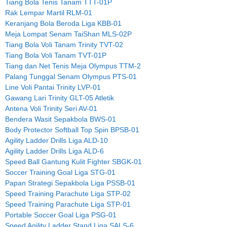
Tiang Bola Tenis Tanam TTT-01P
Rak Lempar Martil RLM-01
Keranjang Bola Beroda Liga KBB-01
Meja Lompat Senam TaiShan MLS-02P
Tiang Bola Voli Tanam Trinity TVT-02
Tiang Bola Voli Tanam TVT-01P
Tiang dan Net Tenis Meja Olympus TTM-2
Palang Tunggal Senam Olympus PTS-01
Line Voli Pantai Trinity LVP-01
Gawang Lari Trinity GLT-05 Atletik
Antena Voli Trinity Seri AV-01
Bendera Wasit Sepakbola BWS-01
Body Protector Softball Top Spin BPSB-01
Agility Ladder Drills Liga ALD-10
Agility Ladder Drills Liga ALD-6
Speed Ball Gantung Kulit Fighter SBGK-01
Soccer Training Goal Liga STG-01
Papan Strategi Sepakbola Liga PSSB-01
Speed Training Parachute Liga STP-02
Speed Training Parachute Liga STP-01
Portable Soccer Goal Liga PSG-01
Speed Agility Ladder Stand Liga SALS-6