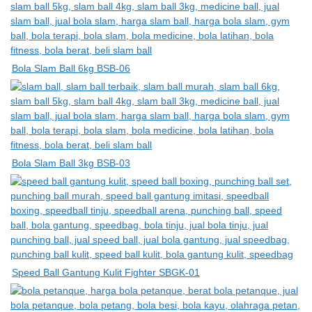
Bola Slam Ball 6kg BSB-06
Bola Slam Ball 3kg BSB-03
Speed Ball Gantung Kulit Fighter SBGK-01