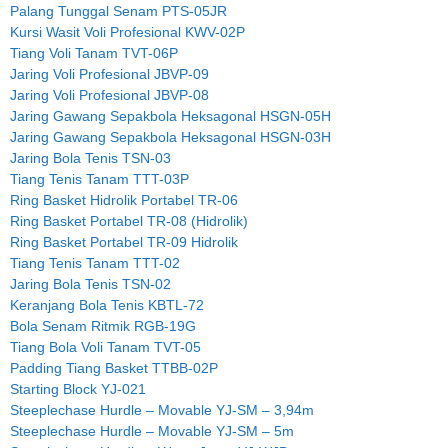
Palang Tunggal Senam PTS-05JR
Kursi Wasit Voli Profesional KWV-02P
Tiang Voli Tanam TVT-06P
Jaring Voli Profesional JBVP-09
Jaring Voli Profesional JBVP-08
Jaring Gawang Sepakbola Heksagonal HSGN-05H
Jaring Gawang Sepakbola Heksagonal HSGN-03H
Jaring Bola Tenis TSN-03
Tiang Tenis Tanam TTT-03P
Ring Basket Hidrolik Portabel TR-06
Ring Basket Portabel TR-08 (Hidrolik)
Ring Basket Portabel TR-09 Hidrolik
Tiang Tenis Tanam TTT-02
Jaring Bola Tenis TSN-02
Keranjang Bola Tenis KBTL-72
Bola Senam Ritmik RGB-19G
Tiang Bola Voli Tanam TVT-05
Padding Tiang Basket TTBB-02P
Starting Block YJ-021
Steeplechase Hurdle – Movable YJ-SM – 3,94m
Steeplechase Hurdle – Movable YJ-SM – 5m