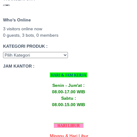
Who's Online
3 visitors online now
0 guests,
3 bots,
0 members
KATEGORI PRODUK :
JAM KANTOR :
HARI & JAM KERJA
Senin - Jum'at :
08.00-17.00 WIB
Sabtu :
08.00-15.00 WIB
HARI LIBUR
Minggu & Hari Libur