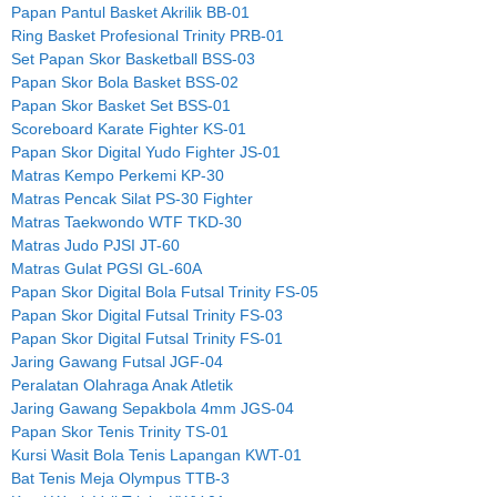
Papan Pantul Basket Akrilik BB-01
Ring Basket Profesional Trinity PRB-01
Set Papan Skor Basketball BSS-03
Papan Skor Bola Basket BSS-02
Papan Skor Basket Set BSS-01
Scoreboard Karate Fighter KS-01
Papan Skor Digital Yudo Fighter JS-01
Matras Kempo Perkemi KP-30
Matras Pencak Silat PS-30 Fighter
Matras Taekwondo WTF TKD-30
Matras Judo PJSI JT-60
Matras Gulat PGSI GL-60A
Papan Skor Digital Bola Futsal Trinity FS-05
Papan Skor Digital Futsal Trinity FS-03
Papan Skor Digital Futsal Trinity FS-01
Jaring Gawang Futsal JGF-04
Peralatan Olahraga Anak Atletik
Jaring Gawang Sepakbola 4mm JGS-04
Papan Skor Tenis Trinity TS-01
Kursi Wasit Bola Tenis Lapangan KWT-01
Bat Tenis Meja Olympus TTB-3