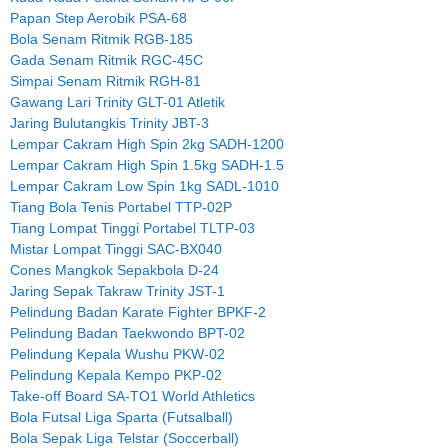
Papan Step Aerobik PSA-68
Bola Senam Ritmik RGB-185
Gada Senam Ritmik RGC-45C
Simpai Senam Ritmik RGH-81
Gawang Lari Trinity GLT-01 Atletik
Jaring Bulutangkis Trinity JBT-3
Lempar Cakram High Spin 2kg SADH-1200
Lempar Cakram High Spin 1.5kg SADH-1.5
Lempar Cakram Low Spin 1kg SADL-1010
Tiang Bola Tenis Portabel TTP-02P
Tiang Lompat Tinggi Portabel TLTP-03
Mistar Lompat Tinggi SAC-BX040
Cones Mangkok Sepakbola D-24
Jaring Sepak Takraw Trinity JST-1
Pelindung Badan Karate Fighter BPKF-2
Pelindung Badan Taekwondo BPT-02
Pelindung Kepala Wushu PKW-02
Pelindung Kepala Kempo PKP-02
Take-off Board SA-TO1 World Athletics
Bola Futsal Liga Sparta (Futsalball)
Bola Sepak Liga Telstar (Soccerball)