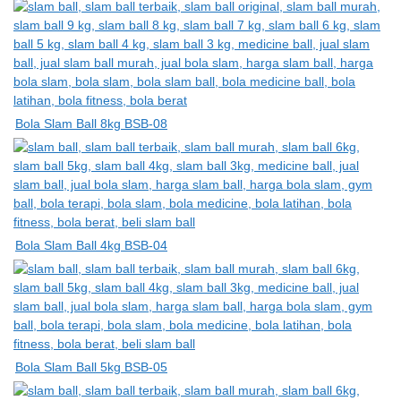
Bola Slam Ball 8kg BSB-08
Bola Slam Ball 4kg BSB-04
Bola Slam Ball 5kg BSB-05