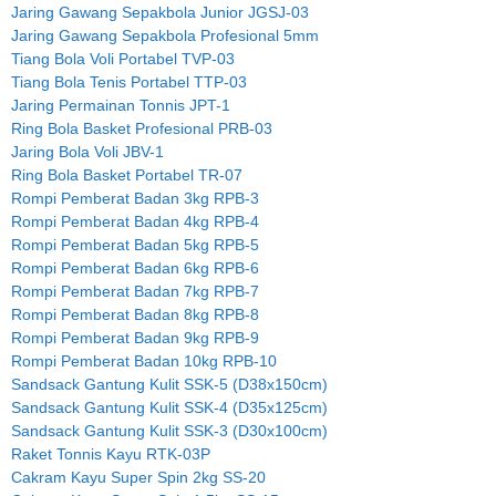
Jaring Gawang Sepakbola Junior JGSJ-03
Jaring Gawang Sepakbola Profesional 5mm
Tiang Bola Voli Portabel TVP-03
Tiang Bola Tenis Portabel TTP-03
Jaring Permainan Tonnis JPT-1
Ring Bola Basket Profesional PRB-03
Jaring Bola Voli JBV-1
Ring Bola Basket Portabel TR-07
Rompi Pemberat Badan 3kg RPB-3
Rompi Pemberat Badan 4kg RPB-4
Rompi Pemberat Badan 5kg RPB-5
Rompi Pemberat Badan 6kg RPB-6
Rompi Pemberat Badan 7kg RPB-7
Rompi Pemberat Badan 8kg RPB-8
Rompi Pemberat Badan 9kg RPB-9
Rompi Pemberat Badan 10kg RPB-10
Sandsack Gantung Kulit SSK-5 (D38x150cm)
Sandsack Gantung Kulit SSK-4 (D35x125cm)
Sandsack Gantung Kulit SSK-3 (D30x100cm)
Raket Tonnis Kayu RTK-03P
Cakram Kayu Super Spin 2kg SS-20