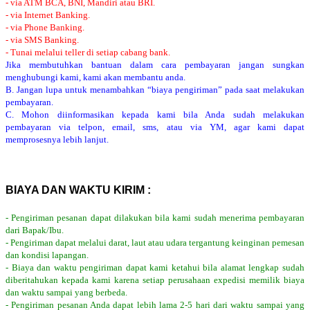
- via ATM BCA, BNI, Mandiri atau BRI.
- via Internet Banking.
- via Phone Banking.
- via SMS Banking.
- Tunai melalui teller di setiap cabang bank.
Jika membutuhkan bantuan dalam cara pembayaran jangan sungkan
menghubungi kami, kami akan membantu anda.
B. Jangan lupa untuk menambahkan “biaya pengiriman” pada saat melakukan
pembayaran.
C. Mohon diinformasikan kepada kami bila Anda sudah melakukan
pembayaran via telpon, email, sms, atau via YM, agar kami dapat
memprosesnya lebih lanjut.
BIAYA DAN WAKTU KIRIM :
- Pengiriman pesanan dapat dilakukan bila kami sudah menerima pembayaran
dari Bapak/Ibu.
- Pengiriman dapat melalui darat, laut atau udara tergantung keinginan pemesan
dan kondisi lapangan.
- Biaya dan waktu pengiriman dapat kami ketahui bila alamat lengkap sudah
diberitahukan kepada kami karena setiap perusahaan expedisi memilik biaya
dan waktu sampai yang berbeda.
- Pengiriman pesanan Anda dapat lebih lama 2-5 hari dari waktu sampai yang