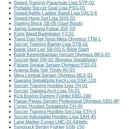
Speed Training Parachute Liga STP-01
Portable Soccer Goal Liga PSG-01
Speed Agility Ladder Stand Liga SALS-6
Speed Hoop Set Liga SHS-01
Starting Block SB-05 (Start Block)
Jaring Gawang Futsal JGF-03
Kursi Wasit Badminton Y-C01
Tiang Dan Net Tenis Meja Olympus TTM-1
Soccer Training Barrier Liga STB-01
Balok Start Lari SB-02LS (Blok Start)
Balok Keseimbangan Senam Olympus BKS-01
Soccer Wall SW-02 (Boneka Sepakbola)
Palang Sejajar Senam Olympus PSS-01
Antena Bola Voli Trinity AV-03
Meja Lompat Senam Olympus MLS-01
Gawang Sepakbola Kecil Liga GSK-120
Soccer Training Hurdles Liga TH-01
Soccer Training Arch Liga TA-01
Kick Boxing Dummy Fighter KBD-180
Papan Pegas Senam Profesional Olympus SBG-9P
Cones Hurdles Sepakbola CH-30
Soccer Training Hurdles Set Liga STH-5
Soccer Adjustable Hurdles Liga SAH-45
Lane Marker Cones LMC-01 Athletic
Sandsack Berdiri Fighter SSB-150