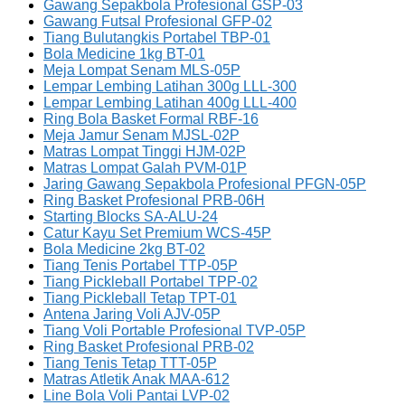
Gawang Sepakbola Profesional GSP-03
Gawang Futsal Profesional GFP-02
Tiang Bulutangkis Portabel TBP-01
Bola Medicine 1kg BT-01
Meja Lompat Senam MLS-05P
Lempar Lembing Latihan 300g LLL-300
Lempar Lembing Latihan 400g LLL-400
Ring Bola Basket Formal RBF-16
Meja Jamur Senam MJSL-02P
Matras Lompat Tinggi HJM-02P
Matras Lompat Galah PVM-01P
Jaring Gawang Sepakbola Profesional PFGN-05P
Ring Basket Profesional PRB-06H
Starting Blocks SA-ALU-24
Catur Kayu Set Premium WCS-45P
Bola Medicine 2kg BT-02
Tiang Tenis Portabel TTP-05P
Tiang Pickleball Portabel TPP-02
Tiang Pickleball Tetap TPT-01
Antena Jaring Voli AJV-05P
Tiang Voli Portable Profesional TVP-05P
Ring Basket Profesional PRB-02
Tiang Tenis Tetap TTT-05P
Matras Atletik Anak MAA-612
Line Bola Voli Pantai LVP-02