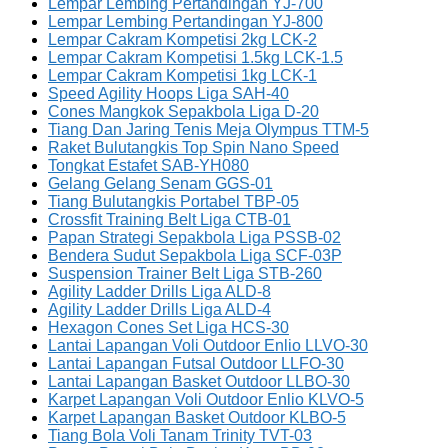
Lempar Lembing Pertandingan YJ-700
Lempar Lembing Pertandingan YJ-800
Lempar Cakram Kompetisi 2kg LCK-2
Lempar Cakram Kompetisi 1.5kg LCK-1.5
Lempar Cakram Kompetisi 1kg LCK-1
Speed Agility Hoops Liga SAH-40
Cones Mangkok Sepakbola Liga D-20
Tiang Dan Jaring Tenis Meja Olympus TTM-5
Raket Bulutangkis Top Spin Nano Speed
Tongkat Estafet SAB-YH080
Gelang Gelang Senam GGS-01
Tiang Bulutangkis Portabel TBP-05
Crossfit Training Belt Liga CTB-01
Papan Strategi Sepakbola Liga PSSB-02
Bendera Sudut Sepakbola Liga SCF-03P
Suspension Trainer Belt Liga STB-260
Agility Ladder Drills Liga ALD-8
Agility Ladder Drills Liga ALD-4
Hexagon Cones Set Liga HCS-30
Lantai Lapangan Voli Outdoor Enlio LLVO-30
Lantai Lapangan Futsal Outdoor LLFO-30
Lantai Lapangan Basket Outdoor LLBO-30
Karpet Lapangan Voli Outdoor Enlio KLVO-5
Karpet Lapangan Basket Outdoor KLBO-5
Tiang Bola Voli Tanam Trinity TVT-03