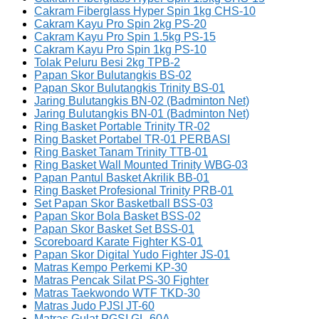
Cakram Fiberglass Hyper Spin 1kg CHS-10
Cakram Kayu Pro Spin 2kg PS-20
Cakram Kayu Pro Spin 1.5kg PS-15
Cakram Kayu Pro Spin 1kg PS-10
Tolak Peluru Besi 2kg TPB-2
Papan Skor Bulutangkis BS-02
Papan Skor Bulutangkis Trinity BS-01
Jaring Bulutangkis BN-02 (Badminton Net)
Jaring Bulutangkis BN-01 (Badminton Net)
Ring Basket Portable Trinity TR-02
Ring Basket Portabel TR-01 PERBASI
Ring Basket Tanam Trinity TTB-01
Ring Basket Wall Mounted Trinity WBG-03
Papan Pantul Basket Akrilik BB-01
Ring Basket Profesional Trinity PRB-01
Set Papan Skor Basketball BSS-03
Papan Skor Bola Basket BSS-02
Papan Skor Basket Set BSS-01
Scoreboard Karate Fighter KS-01
Papan Skor Digital Yudo Fighter JS-01
Matras Kempo Perkemi KP-30
Matras Pencak Silat PS-30 Fighter
Matras Taekwondo WTF TKD-30
Matras Judo PJSI JT-60
Matras Gulat PGSI GL-60A