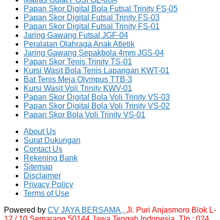
Papan Skor Digital Bola Futsal Trinity FS-05
Papan Skor Digital Futsal Trinity FS-03
Papan Skor Digital Futsal Trinity FS-01
Jaring Gawang Futsal JGF-04
Peralatan Olahraga Anak Atletik
Jaring Gawang Sepakbola 4mm JGS-04
Papan Skor Tenis Trinity TS-01
Kursi Wasit Bola Tenis Lapangan KWT-01
Bat Tenis Meja Olympus TTB-3
Kursi Wasit Voli Trinity KWV-01
Papan Skor Digital Bola Voli Trinity VS-03
Papan Skor Digital Bola Voli Trinity VS-02
Papan Skor Bola Voli Trinity VS-01
About Us
Surat Dukungan
Contact Us
Rekening Bank
Sitemap
Disclaimer
Privacy Policy
Terms of Use
Powered by
CV JAYA BERSAMA ,
Jl. Puri Anjasmoro Blok L-
12 / 10 Semarang 50144 Jawa Tengah Indonesia,
Tlp : 024