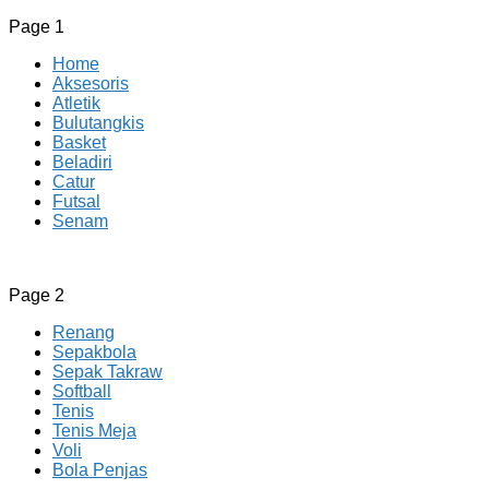
Page 1
Home
Aksesoris
Atletik
Bulutangkis
Basket
Beladiri
Catur
Futsal
Senam
CV JAYA BERSAMA Co Id
Menyediakan Semua Perlengkapan Olahraga Yang
Page 2
Lengkap, Berkualitas Dengan Harga Yang Murah
Renang
Sepakbola
Sepak Takraw
Softball
Tenis
Tenis Meja
Voli
Bola Penjas