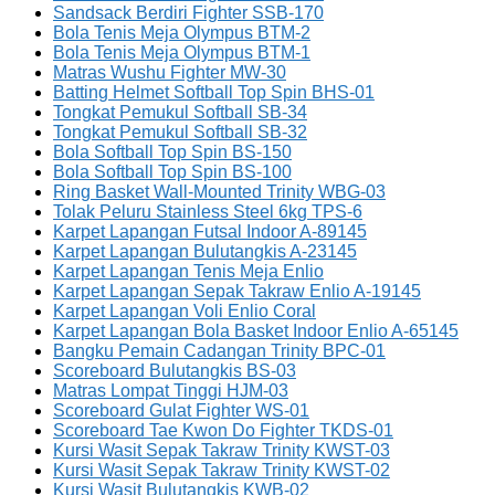
Sandsack Berdiri Fighter SSB-170
Bola Tenis Meja Olympus BTM-2
Bola Tenis Meja Olympus BTM-1
Matras Wushu Fighter MW-30
Batting Helmet Softball Top Spin BHS-01
Tongkat Pemukul Softball SB-34
Tongkat Pemukul Softball SB-32
Bola Softball Top Spin BS-150
Bola Softball Top Spin BS-100
Ring Basket Wall-Mounted Trinity WBG-03
Tolak Peluru Stainless Steel 6kg TPS-6
Karpet Lapangan Futsal Indoor A-89145
Karpet Lapangan Bulutangkis A-23145
Karpet Lapangan Tenis Meja Enlio
Karpet Lapangan Sepak Takraw Enlio A-19145
Karpet Lapangan Voli Enlio Coral
Karpet Lapangan Bola Basket Indoor Enlio A-65145
Bangku Pemain Cadangan Trinity BPC-01
Scoreboard Bulutangkis BS-03
Matras Lompat Tinggi HJM-03
Scoreboard Gulat Fighter WS-01
Scoreboard Tae Kwon Do Fighter TKDS-01
Kursi Wasit Sepak Takraw Trinity KWST-03
Kursi Wasit Sepak Takraw Trinity KWST-02
Kursi Wasit Bulutangkis KWB-02