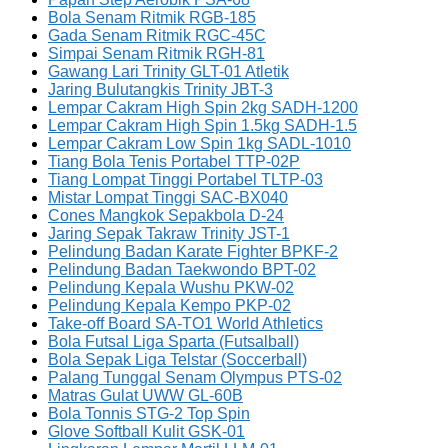
Bola Senam Ritmik RGB-185
Gada Senam Ritmik RGC-45C
Simpai Senam Ritmik RGH-81
Gawang Lari Trinity GLT-01 Atletik
Jaring Bulutangkis Trinity JBT-3
Lempar Cakram High Spin 2kg SADH-1200
Lempar Cakram High Spin 1.5kg SADH-1.5
Lempar Cakram Low Spin 1kg SADL-1010
Tiang Bola Tenis Portabel TTP-02P
Tiang Lompat Tinggi Portabel TLTP-03
Mistar Lompat Tinggi SAC-BX040
Cones Mangkok Sepakbola D-24
Jaring Sepak Takraw Trinity JST-1
Pelindung Badan Karate Fighter BPKF-2
Pelindung Badan Taekwondo BPT-02
Pelindung Kepala Wushu PKW-02
Pelindung Kepala Kempo PKP-02
Take-off Board SA-TO1 World Athletics
Bola Futsal Liga Sparta (Futsalball)
Bola Sepak Liga Telstar (Soccerball)
Palang Tunggal Senam Olympus PTS-02
Matras Gulat UWW GL-60B
Bola Tonnis STG-2 Top Spin
Glove Softball Kulit GSK-01