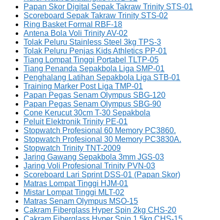
Papan Skor Digital Sepak Takraw Trinity STS-01
Scoreboard Sepak Takraw Trinity STS-02
Ring Basket Formal RBF-18
Antena Bola Voli Trinity AV-02
Tolak Peluru Stainless Steel 3kg TPS-3
Tolak Peluru Penjas Kids Athletics PP-01
Tiang Lompat Tinggi Portabel TLTP-05
Tiang Penanda Sepakbola Liga SMP-01
Penghalang Latihan Sepakbola Liga STB-01
Training Marker Post Liga TMP-01
Papan Pegas Senam Olympus SBG-120
Papan Pegas Senam Olympus SBG-90
Cone Kerucut 30cm T-30 Sepakbola
Peluit Elektronik Trinity PE-01
Stopwatch Profesional 60 Memory PC3860.
Stopwatch Profesional 30 Memory PC3830A.
Stopwatch Trinity TNT-2009
Jaring Gawang Sepakbola 3mm JGS-03
Jaring Voli Profesional Trinity PVN-03
Scoreboard Lari Sprint DSS-01 (Papan Skor)
Matras Lompat Tinggi HJM-01
Mistar Lompat Tinggi MLT-02
Matras Senam Olympus MSO-15
Cakram Fiberglass Hyper Spin 2kg CHS-20
Cakram Fiberglass Hyper Spin 1.5kg CHS-15