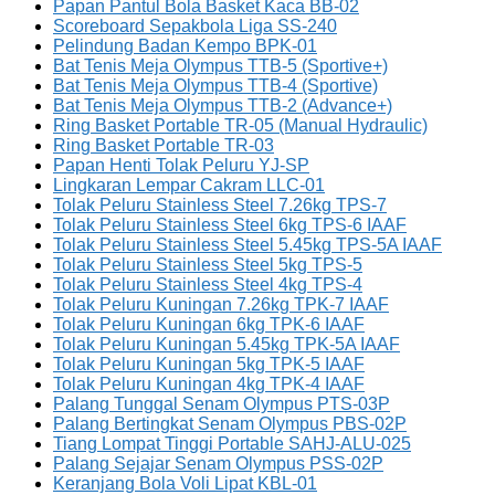
Papan Pantul Bola Basket Kaca BB-02
Scoreboard Sepakbola Liga SS-240
Pelindung Badan Kempo BPK-01
Bat Tenis Meja Olympus TTB-5 (Sportive+)
Bat Tenis Meja Olympus TTB-4 (Sportive)
Bat Tenis Meja Olympus TTB-2 (Advance+)
Ring Basket Portable TR-05 (Manual Hydraulic)
Ring Basket Portable TR-03
Papan Henti Tolak Peluru YJ-SP
Lingkaran Lempar Cakram LLC-01
Tolak Peluru Stainless Steel 7.26kg TPS-7
Tolak Peluru Stainless Steel 6kg TPS-6 IAAF
Tolak Peluru Stainless Steel 5.45kg TPS-5A IAAF
Tolak Peluru Stainless Steel 5kg TPS-5
Tolak Peluru Stainless Steel 4kg TPS-4
Tolak Peluru Kuningan 7.26kg TPK-7 IAAF
Tolak Peluru Kuningan 6kg TPK-6 IAAF
Tolak Peluru Kuningan 5.45kg TPK-5A IAAF
Tolak Peluru Kuningan 5kg TPK-5 IAAF
Tolak Peluru Kuningan 4kg TPK-4 IAAF
Palang Tunggal Senam Olympus PTS-03P
Palang Bertingkat Senam Olympus PBS-02P
Tiang Lompat Tinggi Portable SAHJ-ALU-025
Palang Sejajar Senam Olympus PSS-02P
Keranjang Bola Voli Lipat KBL-01