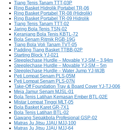
Tiang Tenis Tanam TTT-03P
Ring Basket Hidrolik Portabel TR-06
Ring Basket Portabel TR-08 (Hidrolik)
Ring Basket Portabel TR-09 Hidrolik
Tiang Tenis Tanam TTT-02
Jaring Bola Tenis TSN-02
Keranjang Bola Tenis KBTL-72
Bola Senam Ritmik RGB-19G
Tiang Bola Voli Tanam TVT-05
Padding Tiang Basket TTBB-02P
Starting Block YJ-021
Steeplechase Hurdle – Movable YJ-SM – 3,94m
Steeplechase Hurdle – Movable YJ-SM – 5m
Steeplechase Hurdle – Water Jump YJ-WJB
Peti Lompat Senam PLS-05M
Peti Lompat Senam PLS-07N
Take-Off Foundation Tray & Board Cover YJ-TJ-006
Meja Jamur Senam MJSL-01
Bola Tenis Latihan Kemasan Ember BTL-02E
Mistar Lompat Tinggi MLT-05
Bola Basket Karet GR-7X1
Bola Tenis Latihan BTL-02
Gawang Sepakbola Profesional GSP-02
Matras Ju Jitsu JJAU MJJ-100
Matras Ju Jitsu JJAU MJJ-64