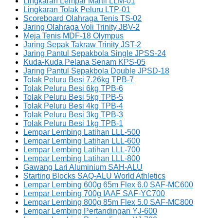
Lingkaran Lempar Martil LLM-01
Lingkaran Tolak Peluru LTP-01
Scoreboard Olahraga Tenis TS-02
Jaring Olahraga Voli Trinity JBV-2
Meja Tenis MDF-18 Olympus
Jaring Sepak Takraw Trinity JST-2
Jaring Pantul Sepakbola Single JPSS-24
Kuda-Kuda Pelana Senam KPS-05
Jaring Pantul Sepakbola Double JPSD-18
Tolak Peluru Besi 7.26kg TPB-7
Tolak Peluru Besi 6kg TPB-6
Tolak Peluru Besi 5kg TPB-5
Tolak Peluru Besi 4kg TPB-4
Tolak Peluru Besi 3kg TPB-3
Tolak Peluru Besi 1kg TPB-1
Lempar Lembing Latihan LLL-500
Lempar Lembing Latihan LLL-600
Lempar Lembing Latihan LLL-700
Lempar Lembing Latihan LLL-800
Gawang Lari Aluminium SAH-ALU
Starting Blocks SAQ-ALU World Athletics
Lempar Lembing 600g 65m Flex 6.0 SAF-MC600
Lempar Lembing 700g IAAF SAF-YC700
Lempar Lembing 800g 85m Flex 5.0 SAF-MC800
Lempar Lembing Pertandingan YJ-600