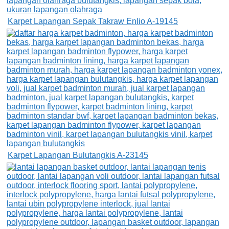
Karpet Lapangan Sepak Takraw Enlio A-19145
Karpet Lapangan Bulutangkis A-23145