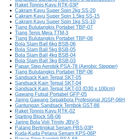
Raket Tonnis Kayu RTK-03P
Cakram Kayu Super Spin 2kg SS-20
Cakram Kayu Super Spin 1.5kg SS-15
Cakram Kayu Super Spin 1kg SS-10
Tiang Bulutangkis Portabel TBP-07
Tiang Tenis Meja TTM-3
Tiang Bulutangkis Portabel TBP-08
Bola Slam Ball 6kg BSB-06
Bola Slam Ball 5kg BSB-05
Bola Slam Ball 4kg BSB-04
Bola Slam Ball 3kg BSB-03
Papan Step Aerobik PSA-78 (Aerobic Stepper)
Tiang Bulutangkis Portabel TBP-06
Sandsack Kain Terpal SKT-05
Sandsack Kain Terpal SKT-04
Sandsack Kain Terpal SKT-03 (D30 x 100cm)
Gawang Futsal Portabel GFP-05
Jaring Gawang Sepakbola Profesional JGSP-06H
Gantungan Sandsack Tembok GST-86
Raket Tonnis Kayu RTK-02
Starting Block SB-06
Jaring Bola Voli Trinity JBV-5
Palang Bertingkat Senam PBS-03P
Kuda-Kuda Pelana Senam KPS-06P
Papan Step Aerobik PSA-68