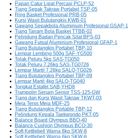
Papan Catur Lipat Percasi PCLP-52
Tiang Sepak Takraw Portabel TSP-05
Ring Basket Profesional PRB-05
Kursi Wasit Bulutangkis KWB-01
Gawang Sepakbola Aluminium Profesional GSAP-1
Tiang Tanam Bola Basket TTBB-02
Pelindung Badan Pencak Silat BPS-03
Gawang Futsal Aluminium Profesional GFAP-1
Tiang Bulutangkis Portabel TBP-10
Lempar Lembing 500g SAF-YG500
Tolak Peluru 5kg SAS-TG050
Tolak Peluru 7.26kg SAS-TG0726
Lempar Martil 7.26kg SALQ-TG026
Tiang Bulutangkis Portabel TBP-09
Lempar Martil 4kg SALQ-TG040
Tongkat Estafet SAB-YHD8
Trampolin Senam Senior TSS-125-GW
Tiang dan Kursi Wasit Takraw TKWT-03
Meja Tenis Meja MDF-25
Tiang Bulutangkis Portable TBP-12
Pelindung Kepala Taekwondo PKT-05
Balance Board Olympus BBO-40
Balance Cushion Olympus BCO-30
Soft Kettlebell Warna 8kg SKW-8
Soft Kettlebell Warna 6kg SKW-6