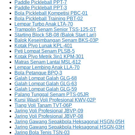
Paddle Pickleball PPT-7
Paddle Pickleball PPT-3
Bola Pickleball Kompetisi PBC-01
Bola Pickleball Training PBT-02
Lempar Turbo Anak LTA-70
Trampolin Senam Senior TSS-125-ST
Starting Block SB-08 (Balok Start Lari)
Balok Keseimbangan Senam BKS-03P
Kotak Plyo Lunak KPL-401
Peti Lompat Senam PLSB-5
Kotak Plyo Metrik 3in1 KPM-301
Matras Senam Lantai MSL-612
Lempar Lembing Anak LLA-70
Bola Petanque BPQ-3
Galah Lompat Galah GLG-68
Galah Lompat Galah GLG-63
Galah Lompat Galah GLG-59
Palang Tunggal Senam PTS-05JR
Kursi Wasit Voli Profesional KWV-02P
Tiang Voli Tanam TVT-06P
Jaring Voli Profesional JBVP-09
Jaring Voli Profesional JBVP-08
Jaring Gawang Sepakbola Heksagonal HSGN-05H
Jaring Gawang Sepakbola Heksagonal HSGN-03H
Jaring Bola Tenis TSN-03