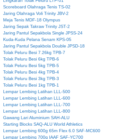
Lingkaran Tolak Peluru LTP-01
Scoreboard Olahraga Tenis TS-02
Jaring Olahraga Voli Trinity JBV-2
Meja Tenis MDF-18 Olympus
Jaring Sepak Takraw Trinity JST-2
Jaring Pantul Sepakbola Single JPSS-24
Kuda-Kuda Pelana Senam KPS-05
Jaring Pantul Sepakbola Double JPSD-18
Tolak Peluru Besi 7.26kg TPB-7
Tolak Peluru Besi 6kg TPB-6
Tolak Peluru Besi 5kg TPB-5
Tolak Peluru Besi 4kg TPB-4
Tolak Peluru Besi 3kg TPB-3
Tolak Peluru Besi 1kg TPB-1
Lempar Lembing Latihan LLL-500
Lempar Lembing Latihan LLL-600
Lempar Lembing Latihan LLL-700
Lempar Lembing Latihan LLL-800
Gawang Lari Aluminium SAH-ALU
Starting Blocks SAQ-ALU World Athletics
Lempar Lembing 600g 65m Flex 6.0 SAF-MC600
Lempar Lembing 700g IAAF SAF-YC700