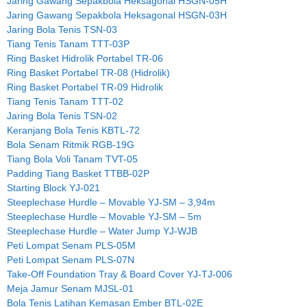
Jaring Gawang Sepakbola Heksagonal HSGN-05H
Jaring Gawang Sepakbola Heksagonal HSGN-03H
Jaring Bola Tenis TSN-03
Tiang Tenis Tanam TTT-03P
Ring Basket Hidrolik Portabel TR-06
Ring Basket Portabel TR-08 (Hidrolik)
Ring Basket Portabel TR-09 Hidrolik
Tiang Tenis Tanam TTT-02
Jaring Bola Tenis TSN-02
Keranjang Bola Tenis KBTL-72
Bola Senam Ritmik RGB-19G
Tiang Bola Voli Tanam TVT-05
Padding Tiang Basket TTBB-02P
Starting Block YJ-021
Steeplechase Hurdle – Movable YJ-SM – 3,94m
Steeplechase Hurdle – Movable YJ-SM – 5m
Steeplechase Hurdle – Water Jump YJ-WJB
Peti Lompat Senam PLS-05M
Peti Lompat Senam PLS-07N
Take-Off Foundation Tray & Board Cover YJ-TJ-006
Meja Jamur Senam MJSL-01
Bola Tenis Latihan Kemasan Ember BTL-02E