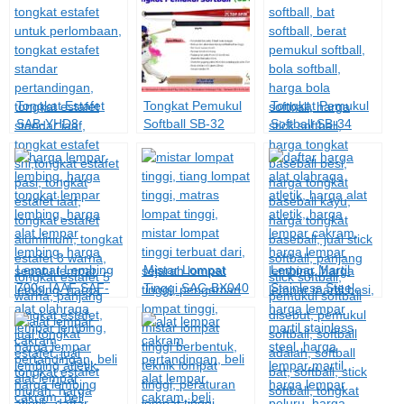
Tongkat Estafet
Tongkat Pemukul
Tongkat Pemukul
SAB-YHD8
Softball SB-32
Softball SB-34
Lempar Lembing
Mistar Lompat
Lempar Martil
700g IAAF SAF-
Tinggi SAC-BX040
Stainless Steel
YC700
7.26kg LMSS-7