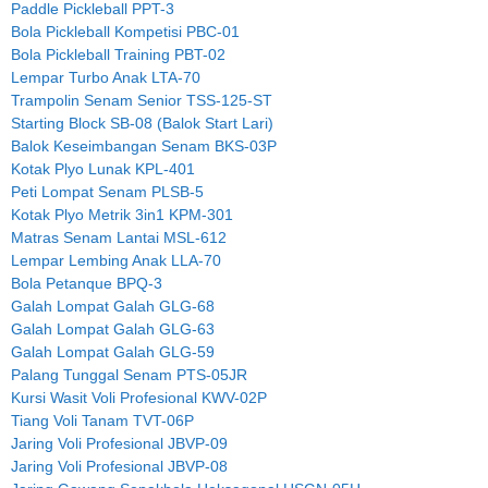
Paddle Pickleball PPT-3
Bola Pickleball Kompetisi PBC-01
Bola Pickleball Training PBT-02
Lempar Turbo Anak LTA-70
Trampolin Senam Senior TSS-125-ST
Starting Block SB-08 (Balok Start Lari)
Balok Keseimbangan Senam BKS-03P
Kotak Plyo Lunak KPL-401
Peti Lompat Senam PLSB-5
Kotak Plyo Metrik 3in1 KPM-301
Matras Senam Lantai MSL-612
Lempar Lembing Anak LLA-70
Bola Petanque BPQ-3
Galah Lompat Galah GLG-68
Galah Lompat Galah GLG-63
Galah Lompat Galah GLG-59
Palang Tunggal Senam PTS-05JR
Kursi Wasit Voli Profesional KWV-02P
Tiang Voli Tanam TVT-06P
Jaring Voli Profesional JBVP-09
Jaring Voli Profesional JBVP-08