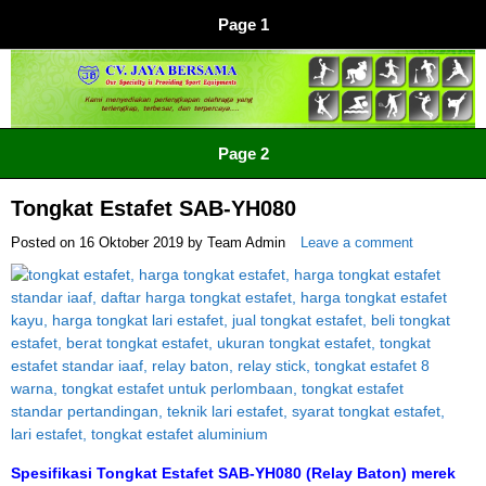
Page 1
CV JAYA BERSAMA Co Id
Menyediakan Semua Perlengkapan Olahraga Yang
Page 2
Lengkap, Berkualitas Dengan Harga Yang Murah
Tongkat Estafet SAB-YH080
Posted on
16 Oktober 2019
by
Team Admin
Leave a comment
Spesifikasi Tongkat Estafet SAB-YH080 (Relay Baton) merek