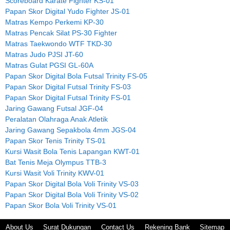
Scoreboard Karate Fighter KS-01
Papan Skor Digital Yudo Fighter JS-01
Matras Kempo Perkemi KP-30
Matras Pencak Silat PS-30 Fighter
Matras Taekwondo WTF TKD-30
Matras Judo PJSI JT-60
Matras Gulat PGSI GL-60A
Papan Skor Digital Bola Futsal Trinity FS-05
Papan Skor Digital Futsal Trinity FS-03
Papan Skor Digital Futsal Trinity FS-01
Jaring Gawang Futsal JGF-04
Peralatan Olahraga Anak Atletik
Jaring Gawang Sepakbola 4mm JGS-04
Papan Skor Tenis Trinity TS-01
Kursi Wasit Bola Tenis Lapangan KWT-01
Bat Tenis Meja Olympus TTB-3
Kursi Wasit Voli Trinity KWV-01
Papan Skor Digital Bola Voli Trinity VS-03
Papan Skor Digital Bola Voli Trinity VS-02
Papan Skor Bola Voli Trinity VS-01
About Us
Surat Dukungan
Contact Us
Rekening Bank
Sitemap