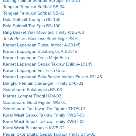
Batting Helmet Softball Top Spin BHS-01
Tongkat Pemukul Softball SB-34
Tongkat Pemukul Softball SB-32
Bola Softball Top Spin BS-150
Bola Softball Top Spin BS-100
Ring Basket Wall-Mounted Trinity WBG-03
Tolak Peluru Stainless Steel 6kg TPS-6
Karpet Lapangan Futsal Indoor A-89145
Karpet Lapangan Bulutangkis A-23145
Karpet Lapangan Tenis Meja Enlio
Karpet Lapangan Sepak Takraw Enlio A-19145
Karpet Lapangan Voli Enlio Coral
Karpet Lapangan Bola Basket Indoor Enlio A-65145
Bangku Pemain Cadangan Trinity BPC-01
Scoreboard Bulutangkis BS-03
Matras Lompat Tinggi HJM-03
Scoreboard Gulat Fighter WS-01
Scoreboard Tae Kwon Do Fighter TKDS-01
Kursi Wasit Sepak Takraw Trinity KWST-03
Kursi Wasit Sepak Takraw Trinity KWST-02
Kursi Wasit Bulutangkis KWB-02
Papan Skor Digital Sepak Takraw Trinity STS-01