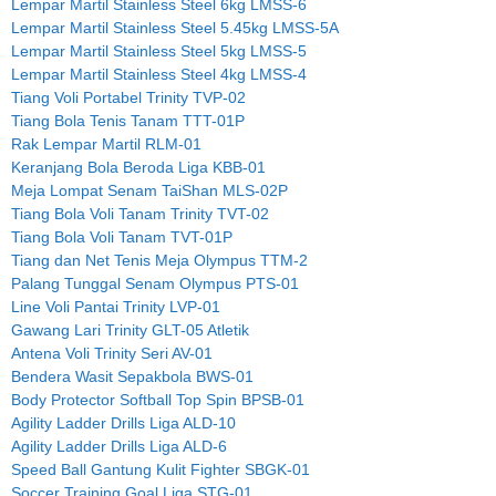
Lempar Martil Stainless Steel 6kg LMSS-6
Lempar Martil Stainless Steel 5.45kg LMSS-5A
Lempar Martil Stainless Steel 5kg LMSS-5
Lempar Martil Stainless Steel 4kg LMSS-4
Tiang Voli Portabel Trinity TVP-02
Tiang Bola Tenis Tanam TTT-01P
Rak Lempar Martil RLM-01
Keranjang Bola Beroda Liga KBB-01
Meja Lompat Senam TaiShan MLS-02P
Tiang Bola Voli Tanam Trinity TVT-02
Tiang Bola Voli Tanam TVT-01P
Tiang dan Net Tenis Meja Olympus TTM-2
Palang Tunggal Senam Olympus PTS-01
Line Voli Pantai Trinity LVP-01
Gawang Lari Trinity GLT-05 Atletik
Antena Voli Trinity Seri AV-01
Bendera Wasit Sepakbola BWS-01
Body Protector Softball Top Spin BPSB-01
Agility Ladder Drills Liga ALD-10
Agility Ladder Drills Liga ALD-6
Speed Ball Gantung Kulit Fighter SBGK-01
Soccer Training Goal Liga STG-01