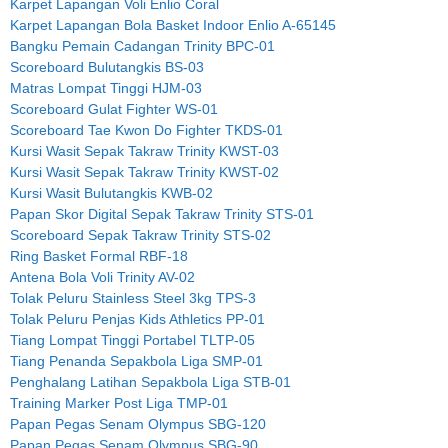
Karpet Lapangan Voli Enlio Coral
Karpet Lapangan Bola Basket Indoor Enlio A-65145
Bangku Pemain Cadangan Trinity BPC-01
Scoreboard Bulutangkis BS-03
Matras Lompat Tinggi HJM-03
Scoreboard Gulat Fighter WS-01
Scoreboard Tae Kwon Do Fighter TKDS-01
Kursi Wasit Sepak Takraw Trinity KWST-03
Kursi Wasit Sepak Takraw Trinity KWST-02
Kursi Wasit Bulutangkis KWB-02
Papan Skor Digital Sepak Takraw Trinity STS-01
Scoreboard Sepak Takraw Trinity STS-02
Ring Basket Formal RBF-18
Antena Bola Voli Trinity AV-02
Tolak Peluru Stainless Steel 3kg TPS-3
Tolak Peluru Penjas Kids Athletics PP-01
Tiang Lompat Tinggi Portabel TLTP-05
Tiang Penanda Sepakbola Liga SMP-01
Penghalang Latihan Sepakbola Liga STB-01
Training Marker Post Liga TMP-01
Papan Pegas Senam Olympus SBG-120
Papan Pegas Senam Olympus SBG-90