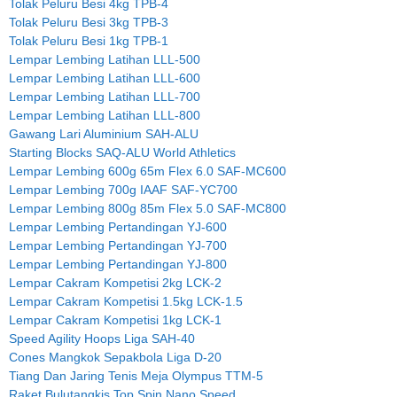
Tolak Peluru Besi 4kg TPB-4
Tolak Peluru Besi 3kg TPB-3
Tolak Peluru Besi 1kg TPB-1
Lempar Lembing Latihan LLL-500
Lempar Lembing Latihan LLL-600
Lempar Lembing Latihan LLL-700
Lempar Lembing Latihan LLL-800
Gawang Lari Aluminium SAH-ALU
Starting Blocks SAQ-ALU World Athletics
Lempar Lembing 600g 65m Flex 6.0 SAF-MC600
Lempar Lembing 700g IAAF SAF-YC700
Lempar Lembing 800g 85m Flex 5.0 SAF-MC800
Lempar Lembing Pertandingan YJ-600
Lempar Lembing Pertandingan YJ-700
Lempar Lembing Pertandingan YJ-800
Lempar Cakram Kompetisi 2kg LCK-2
Lempar Cakram Kompetisi 1.5kg LCK-1.5
Lempar Cakram Kompetisi 1kg LCK-1
Speed Agility Hoops Liga SAH-40
Cones Mangkok Sepakbola Liga D-20
Tiang Dan Jaring Tenis Meja Olympus TTM-5
Raket Bulutangkis Top Spin Nano Speed