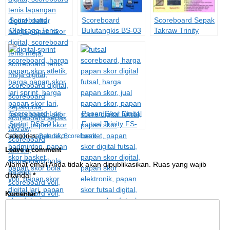
Scoreboard
Scoreboard
Scoreboard Sepak
Olahraga Tenis
Bulutangkis BS-03
Takraw Trinity
TS-02
STS-02
Scoreboard Lari
Papan Skor Digital
Sprint DSS-01
Futsal Trinity FS-
(Papan Skor)
03
Categories:
Beladiri
,
Scoreboard
Leave a comment
Alamat email Anda tidak akan dipublikasikan.
Ruas yang wajib
ditandai
*
Komentar
*