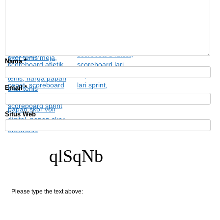
Nama
*
Email
*
Situs Web
qlSqNb
Please type the text above: