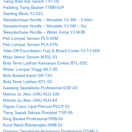
Tiang Bola Voli Tanam TVT-05
Padding Tiang Basket TTBB-02P
Starting Block YJ-021
Steeplechase Hurdle – Movable YJ-SM – 3,94m
Steeplechase Hurdle – Movable YJ-SM – 5m
Steeplechase Hurdle – Water Jump YJ-WJB
Peti Lompat Senam PLS-05M
Peti Lompat Senam PLS-07N
Take-Off Foundation Tray & Board Cover YJ-TJ-006
Meja Jamur Senam MJSL-01
Bola Tenis Latihan Kemasan Ember BTL-02E
Mistar Lompat Tinggi MLT-05
Bola Basket Karet GR-7X1
Bola Tenis Latihan BTL-02
Gawang Sepakbola Profesional GSP-02
Matras Ju Jitsu JJAU MJJ-100
Matras Ju Jitsu JJAU MJJ-64
Papan Catur Lipat Percasi PCLP-52
Tiang Sepak Takraw Portabel TSP-05
Ring Basket Profesional PRB-05
Kursi Wasit Bulutangkis KWB-01
Gawang Sepakbola Aluminium Profesional GSAP-1