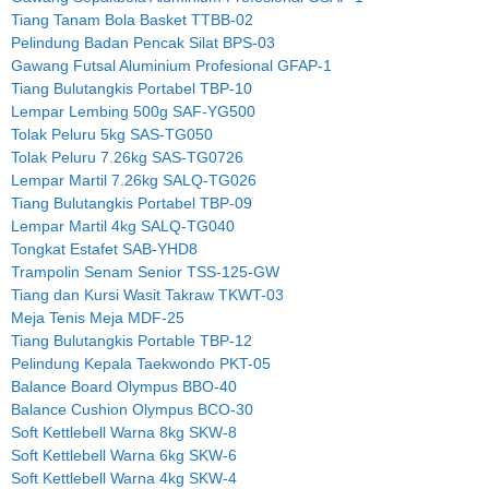
Tiang Tanam Bola Basket TTBB-02
Pelindung Badan Pencak Silat BPS-03
Gawang Futsal Aluminium Profesional GFAP-1
Tiang Bulutangkis Portabel TBP-10
Lempar Lembing 500g SAF-YG500
Tolak Peluru 5kg SAS-TG050
Tolak Peluru 7.26kg SAS-TG0726
Lempar Martil 7.26kg SALQ-TG026
Tiang Bulutangkis Portabel TBP-09
Lempar Martil 4kg SALQ-TG040
Tongkat Estafet SAB-YHD8
Trampolin Senam Senior TSS-125-GW
Tiang dan Kursi Wasit Takraw TKWT-03
Meja Tenis Meja MDF-25
Tiang Bulutangkis Portable TBP-12
Pelindung Kepala Taekwondo PKT-05
Balance Board Olympus BBO-40
Balance Cushion Olympus BCO-30
Soft Kettlebell Warna 8kg SKW-8
Soft Kettlebell Warna 6kg SKW-6
Soft Kettlebell Warna 4kg SKW-4