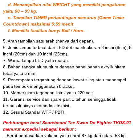
d. Menampilkan nilai WEIGHT yang memiliki pengaturan
yaitu 00 – 99 kg.
e. Tampilan TIMER pertandingan menurun (Game Timer
Countdown) maksimal 5:59 menit
f. Memiliki fasilitas bunyi Bell / Horn.
5. Arah tampilan satu arah (hanya dari depan).
6. Jenis lampu terbuat dari LED dot matrik ukuran 3 inchi (8cm), 8
inchi (20cm) dan 10 inchi (25cm).
7. Warna lampu LED yaitu merah.
8. Bahan rangka alumunium dengan panel bahan akrylik hitam
tebal yaitu 5 mm.
9. Penempatan tergantung dengan kawat sling atau menempel
pada tembok menggunakan bracket.
10. Memerlukan tegangan listrik yaitu 220 volt.
11. Garansi service dan spare part 1 tahun sehingga tidak
termasuk biaya akomodasi teknisi.
12. Sesuai Standar WTF / PBTI.
Perhitungan berat Scoreboard Tae Kwon Do Fighter TKDS-01
menurut expedisi sebagai berikut :
– Berat berdasarkan volume yaitu darat 87 kg dan udara 58 kg.