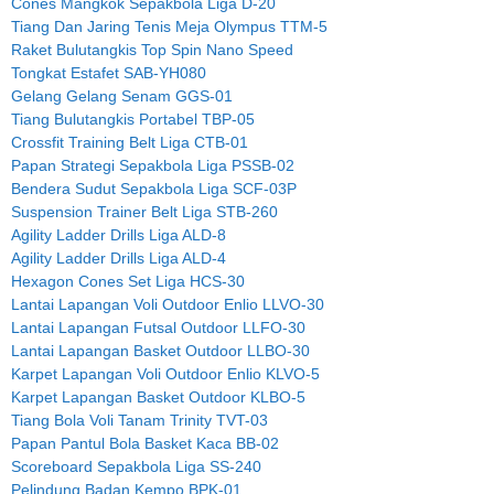
Cones Mangkok Sepakbola Liga D-20
Tiang Dan Jaring Tenis Meja Olympus TTM-5
Raket Bulutangkis Top Spin Nano Speed
Tongkat Estafet SAB-YH080
Gelang Gelang Senam GGS-01
Tiang Bulutangkis Portabel TBP-05
Crossfit Training Belt Liga CTB-01
Papan Strategi Sepakbola Liga PSSB-02
Bendera Sudut Sepakbola Liga SCF-03P
Suspension Trainer Belt Liga STB-260
Agility Ladder Drills Liga ALD-8
Agility Ladder Drills Liga ALD-4
Hexagon Cones Set Liga HCS-30
Lantai Lapangan Voli Outdoor Enlio LLVO-30
Lantai Lapangan Futsal Outdoor LLFO-30
Lantai Lapangan Basket Outdoor LLBO-30
Karpet Lapangan Voli Outdoor Enlio KLVO-5
Karpet Lapangan Basket Outdoor KLBO-5
Tiang Bola Voli Tanam Trinity TVT-03
Papan Pantul Bola Basket Kaca BB-02
Scoreboard Sepakbola Liga SS-240
Pelindung Badan Kempo BPK-01