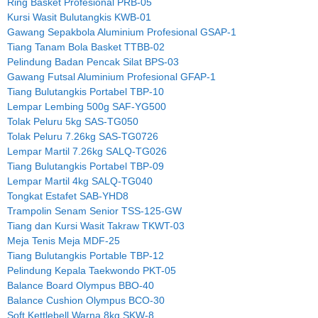
Ring Basket Profesional PRB-05
Kursi Wasit Bulutangkis KWB-01
Gawang Sepakbola Aluminium Profesional GSAP-1
Tiang Tanam Bola Basket TTBB-02
Pelindung Badan Pencak Silat BPS-03
Gawang Futsal Aluminium Profesional GFAP-1
Tiang Bulutangkis Portabel TBP-10
Lempar Lembing 500g SAF-YG500
Tolak Peluru 5kg SAS-TG050
Tolak Peluru 7.26kg SAS-TG0726
Lempar Martil 7.26kg SALQ-TG026
Tiang Bulutangkis Portabel TBP-09
Lempar Martil 4kg SALQ-TG040
Tongkat Estafet SAB-YHD8
Trampolin Senam Senior TSS-125-GW
Tiang dan Kursi Wasit Takraw TKWT-03
Meja Tenis Meja MDF-25
Tiang Bulutangkis Portable TBP-12
Pelindung Kepala Taekwondo PKT-05
Balance Board Olympus BBO-40
Balance Cushion Olympus BCO-30
Soft Kettlebell Warna 8kg SKW-8