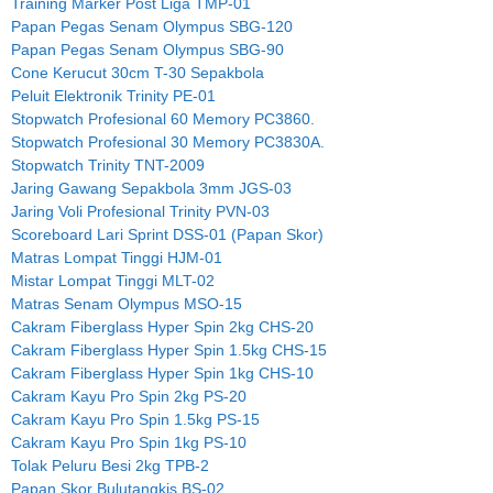
Training Marker Post Liga TMP-01
Papan Pegas Senam Olympus SBG-120
Papan Pegas Senam Olympus SBG-90
Cone Kerucut 30cm T-30 Sepakbola
Peluit Elektronik Trinity PE-01
Stopwatch Profesional 60 Memory PC3860.
Stopwatch Profesional 30 Memory PC3830A.
Stopwatch Trinity TNT-2009
Jaring Gawang Sepakbola 3mm JGS-03
Jaring Voli Profesional Trinity PVN-03
Scoreboard Lari Sprint DSS-01 (Papan Skor)
Matras Lompat Tinggi HJM-01
Mistar Lompat Tinggi MLT-02
Matras Senam Olympus MSO-15
Cakram Fiberglass Hyper Spin 2kg CHS-20
Cakram Fiberglass Hyper Spin 1.5kg CHS-15
Cakram Fiberglass Hyper Spin 1kg CHS-10
Cakram Kayu Pro Spin 2kg PS-20
Cakram Kayu Pro Spin 1.5kg PS-15
Cakram Kayu Pro Spin 1kg PS-10
Tolak Peluru Besi 2kg TPB-2
Papan Skor Bulutangkis BS-02