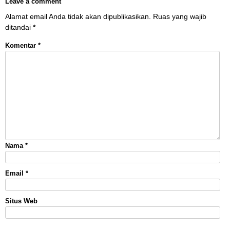
Leave a comment
Alamat email Anda tidak akan dipublikasikan.
Ruas yang wajib
ditandai
*
Komentar
*
Nama
*
Email
*
Situs Web