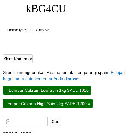
kBG4CU
Please type the text above:
Situs ini menggunakan Akismet untuk mengurangi spam.
Pelajari
bagaimana data komentar Anda diproses
«
Lempar Cakram Low Spin 1kg SADL-1010
Lempar Cakram High Spin 2kg SADH-1200
»