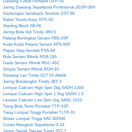
Gawang Futsal Portabel GFP-05
Jaring Gawang Sepakbola Profesional JGSP-06H
Gantungan Sandsack Tembok GST-86
Raket Tonnis Kayu RTK-02
Starting Block SB-06
Jaring Bola Voli Trinity JBV-5
Palang Bertingkat Senam PBS-03P
Kuda-Kuda Pelana Senam KPS-06P
Papan Step Aerobik PSA-68
Bola Senam Ritmik RGB-185
Gada Senam Ritmik RGC-45C
Simpai Senam Ritmik RGH-81
Gawang Lari Trinity GLT-01 Atletik
Jaring Bulutangkis Trinity JBT-3
Lempar Cakram High Spin 2kg SADH-1200
Lempar Cakram High Spin 1.5kg SADH-1.5
Lempar Cakram Low Spin 1kg SADL-1010
Tiang Bola Tenis Portabel TTP-02P
Tiang Lompat Tinggi Portabel TLTP-03
Mistar Lompat Tinggi SAC-BX040
Cones Mangkok Sepakbola D-24
Jaring Sepak Takraw Trinity JST-1