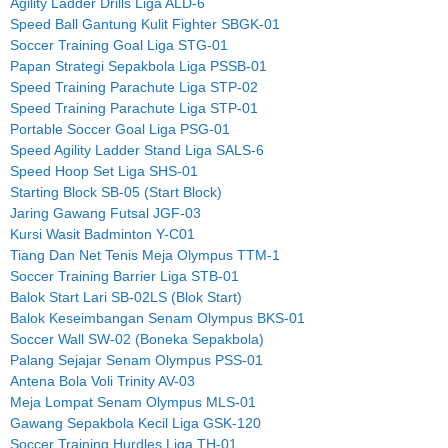
Agility Ladder Drills Liga ALD-6
Speed Ball Gantung Kulit Fighter SBGK-01
Soccer Training Goal Liga STG-01
Papan Strategi Sepakbola Liga PSSB-01
Speed Training Parachute Liga STP-02
Speed Training Parachute Liga STP-01
Portable Soccer Goal Liga PSG-01
Speed Agility Ladder Stand Liga SALS-6
Speed Hoop Set Liga SHS-01
Starting Block SB-05 (Start Block)
Jaring Gawang Futsal JGF-03
Kursi Wasit Badminton Y-C01
Tiang Dan Net Tenis Meja Olympus TTM-1
Soccer Training Barrier Liga STB-01
Balok Start Lari SB-02LS (Blok Start)
Balok Keseimbangan Senam Olympus BKS-01
Soccer Wall SW-02 (Boneka Sepakbola)
Palang Sejajar Senam Olympus PSS-01
Antena Bola Voli Trinity AV-03
Meja Lompat Senam Olympus MLS-01
Gawang Sepakbola Kecil Liga GSK-120
Soccer Training Hurdles Liga TH-01