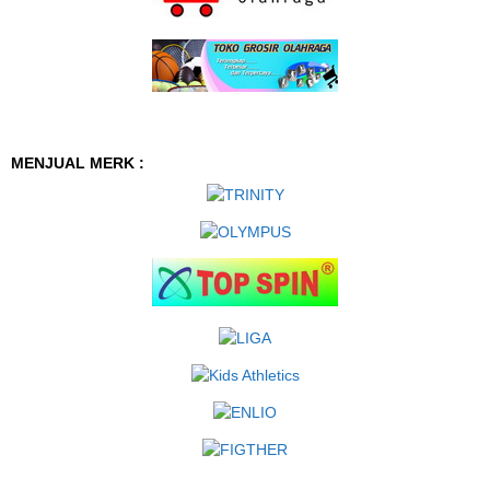
MENJUAL MERK :