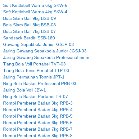
Soft Kettlebell Warna 6kg SKW-6
Soft Kettlebell Warna 4kg SKW-4
Bola Slam Ball 9kg BSB-09
Bola Slam Ball 8kg BSB-08
Bola Slam Ball 7kg BSB-07
Sandsack Berdiri SSB-180
Gawang Sepakbola Junior GSJP-03
Jaring Gawang Sepakbola Junior JGSJ-03
Jaring Gawang Sepakbola Profesional 5mm
Tiang Bola Voli Portabel TVP-03
Tiang Bola Tenis Portabel TTP-03
Jaring Permainan Tonnis JPT-1
Ring Bola Basket Profesional PRB-03
Jaring Bola Voli JBV-1
Ring Bola Basket Portabel TR-07
Rompi Pemberat Badan 3kg RPB-3
Rompi Pemberat Badan 4kg RPB-4
Rompi Pemberat Badan 5kg RPB-5
Rompi Pemberat Badan 6kg RPB-6
Rompi Pemberat Badan 7kg RPB-7
Rompi Pemberat Badan 8kg RPB-8