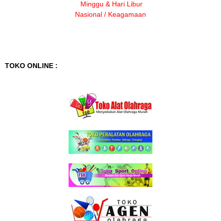
Minggu & Hari Libur
Nasional / Keagamaan
TOKO ONLINE :