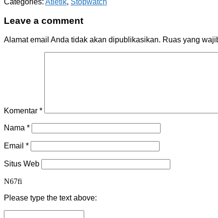
Categories:
Atletik
,
Stopwatch
Leave a comment
Alamat email Anda tidak akan dipublikasikan.
Ruas yang waji
Komentar
*
Nama
*
Email
*
Situs Web
N67fi
Please type the text above: