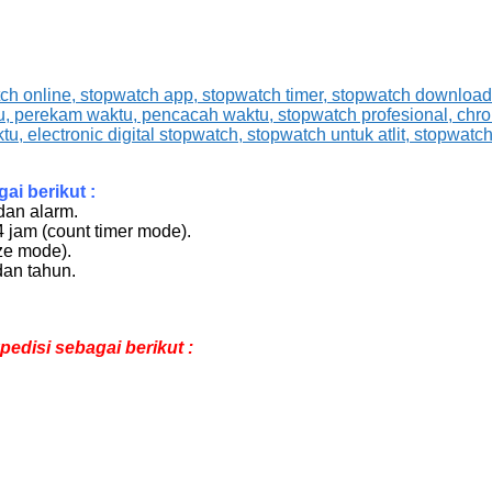
ai berikut :
dan alarm.
 jam (count timer mode).
ze mode).
dan tahun.
edisi sebagai berikut :