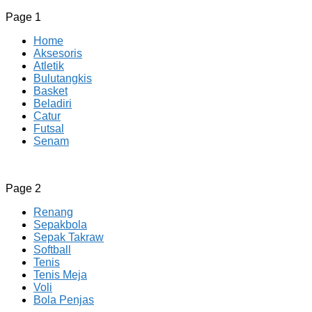
Page 1
Home
Aksesoris
Atletik
Bulutangkis
Basket
Beladiri
Catur
Futsal
Senam
CV JAYA BERSAMA Co Id
Menyediakan Semua Perlengkapan Olahraga Yang Lengkap, 
Page 2
Renang
Sepakbola
Sepak Takraw
Softball
Tenis
Tenis Meja
Voli
Bola Penjas