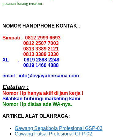
pesanan barang tersebut.
NOMOR HANDPHONE KONTAK :
Simpati : 0812 2999 6693
0812 2507 7003
0813 3389 2121
0813 3389 3330
XL : 0819 2888 2248
0819 1460 4888
email : info@cvjayabersama.com
Catatan :
Nomor Hp hanya aktif di jam kerja !
Silahkan hubungi marketing kami.
Nomor Hp diatas ada WA-nya.
ARTIKEL ALAT OLAHRAGA :
Gawang Sepakbola Profesional GSP-03
Gawang Futsal Profesional GFP-02