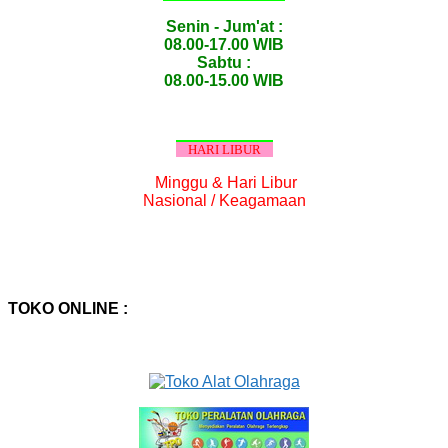
Senin - Jum'at :
08.00-17.00 WIB
Sabtu :
08.00-15.00 WIB
HARI LIBUR
Minggu & Hari Libur
Nasional / Keagamaan
TOKO ONLINE :