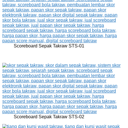
Scoreboard Sepak Takraw STS-01
Scoreboard Sepak Takraw STS-02