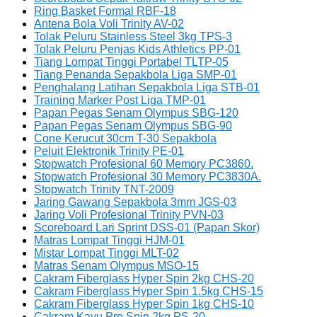
Ring Basket Formal RBF-18
Antena Bola Voli Trinity AV-02
Tolak Peluru Stainless Steel 3kg TPS-3
Tolak Peluru Penjas Kids Athletics PP-01
Tiang Lompat Tinggi Portabel TLTP-05
Tiang Penanda Sepakbola Liga SMP-01
Penghalang Latihan Sepakbola Liga STB-01
Training Marker Post Liga TMP-01
Papan Pegas Senam Olympus SBG-120
Papan Pegas Senam Olympus SBG-90
Cone Kerucut 30cm T-30 Sepakbola
Peluit Elektronik Trinity PE-01
Stopwatch Profesional 60 Memory PC3860.
Stopwatch Profesional 30 Memory PC3830A.
Stopwatch Trinity TNT-2009
Jaring Gawang Sepakbola 3mm JGS-03
Jaring Voli Profesional Trinity PVN-03
Scoreboard Lari Sprint DSS-01 (Papan Skor)
Matras Lompat Tinggi HJM-01
Mistar Lompat Tinggi MLT-02
Matras Senam Olympus MSO-15
Cakram Fiberglass Hyper Spin 2kg CHS-20
Cakram Fiberglass Hyper Spin 1.5kg CHS-15
Cakram Fiberglass Hyper Spin 1kg CHS-10
Cakram Kayu Pro Spin 2kg PS-20