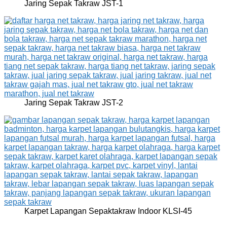
Jaring Sepak Takraw JST-1
Jaring Sepak Takraw JST-2
Karpet Lapangan Sepaktakraw Indoor KLSI-45