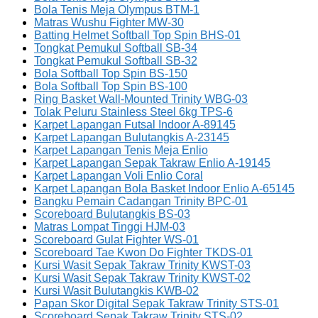
Bola Tenis Meja Olympus BTM-1
Matras Wushu Fighter MW-30
Batting Helmet Softball Top Spin BHS-01
Tongkat Pemukul Softball SB-34
Tongkat Pemukul Softball SB-32
Bola Softball Top Spin BS-150
Bola Softball Top Spin BS-100
Ring Basket Wall-Mounted Trinity WBG-03
Tolak Peluru Stainless Steel 6kg TPS-6
Karpet Lapangan Futsal Indoor A-89145
Karpet Lapangan Bulutangkis A-23145
Karpet Lapangan Tenis Meja Enlio
Karpet Lapangan Sepak Takraw Enlio A-19145
Karpet Lapangan Voli Enlio Coral
Karpet Lapangan Bola Basket Indoor Enlio A-65145
Bangku Pemain Cadangan Trinity BPC-01
Scoreboard Bulutangkis BS-03
Matras Lompat Tinggi HJM-03
Scoreboard Gulat Fighter WS-01
Scoreboard Tae Kwon Do Fighter TKDS-01
Kursi Wasit Sepak Takraw Trinity KWST-03
Kursi Wasit Sepak Takraw Trinity KWST-02
Kursi Wasit Bulutangkis KWB-02
Papan Skor Digital Sepak Takraw Trinity STS-01
Scoreboard Sepak Takraw Trinity STS-02