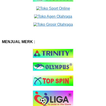
MENJUAL MERK :