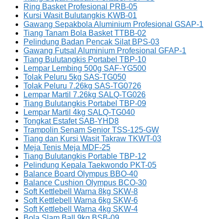
Ring Basket Profesional PRB-05
Kursi Wasit Bulutangkis KWB-01
Gawang Sepakbola Aluminium Profesional GSAP-1
Tiang Tanam Bola Basket TTBB-02
Pelindung Badan Pencak Silat BPS-03
Gawang Futsal Aluminium Profesional GFAP-1
Tiang Bulutangkis Portabel TBP-10
Lempar Lembing 500g SAF-YG500
Tolak Peluru 5kg SAS-TG050
Tolak Peluru 7.26kg SAS-TG0726
Lempar Martil 7.26kg SALQ-TG026
Tiang Bulutangkis Portabel TBP-09
Lempar Martil 4kg SALQ-TG040
Tongkat Estafet SAB-YHD8
Trampolin Senam Senior TSS-125-GW
Tiang dan Kursi Wasit Takraw TKWT-03
Meja Tenis Meja MDF-25
Tiang Bulutangkis Portable TBP-12
Pelindung Kepala Taekwondo PKT-05
Balance Board Olympus BBO-40
Balance Cushion Olympus BCO-30
Soft Kettlebell Warna 8kg SKW-8
Soft Kettlebell Warna 6kg SKW-6
Soft Kettlebell Warna 4kg SKW-4
Bola Slam Ball 9kg BSB-09