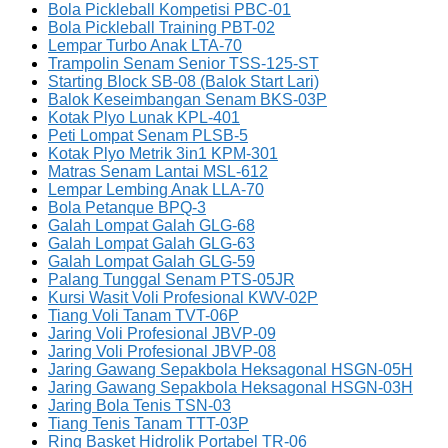
Bola Pickleball Kompetisi PBC-01
Bola Pickleball Training PBT-02
Lempar Turbo Anak LTA-70
Trampolin Senam Senior TSS-125-ST
Starting Block SB-08 (Balok Start Lari)
Balok Keseimbangan Senam BKS-03P
Kotak Plyo Lunak KPL-401
Peti Lompat Senam PLSB-5
Kotak Plyo Metrik 3in1 KPM-301
Matras Senam Lantai MSL-612
Lempar Lembing Anak LLA-70
Bola Petanque BPQ-3
Galah Lompat Galah GLG-68
Galah Lompat Galah GLG-63
Galah Lompat Galah GLG-59
Palang Tunggal Senam PTS-05JR
Kursi Wasit Voli Profesional KWV-02P
Tiang Voli Tanam TVT-06P
Jaring Voli Profesional JBVP-09
Jaring Voli Profesional JBVP-08
Jaring Gawang Sepakbola Heksagonal HSGN-05H
Jaring Gawang Sepakbola Heksagonal HSGN-03H
Jaring Bola Tenis TSN-03
Tiang Tenis Tanam TTT-03P
Ring Basket Hidrolik Portabel TR-06