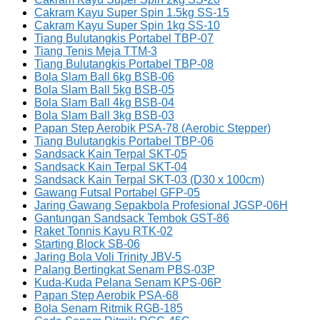
Cakram Kayu Super Spin 1.5kg SS-15
Cakram Kayu Super Spin 1kg SS-10
Tiang Bulutangkis Portabel TBP-07
Tiang Tenis Meja TTM-3
Tiang Bulutangkis Portabel TBP-08
Bola Slam Ball 6kg BSB-06
Bola Slam Ball 5kg BSB-05
Bola Slam Ball 4kg BSB-04
Bola Slam Ball 3kg BSB-03
Papan Step Aerobik PSA-78 (Aerobic Stepper)
Tiang Bulutangkis Portabel TBP-06
Sandsack Kain Terpal SKT-05
Sandsack Kain Terpal SKT-04
Sandsack Kain Terpal SKT-03 (D30 x 100cm)
Gawang Futsal Portabel GFP-05
Jaring Gawang Sepakbola Profesional JGSP-06H
Gantungan Sandsack Tembok GST-86
Raket Tonnis Kayu RTK-02
Starting Block SB-06
Jaring Bola Voli Trinity JBV-5
Palang Bertingkat Senam PBS-03P
Kuda-Kuda Pelana Senam KPS-06P
Papan Step Aerobik PSA-68
Bola Senam Ritmik RGB-185