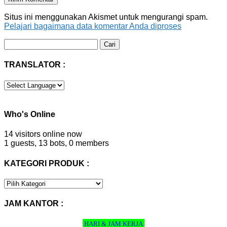
Situs ini menggunakan Akismet untuk mengurangi spam.
Pelajari bagaimana data komentar Anda diproses
Cari
untuk:
TRANSLATOR :
Who's Online
14 visitors online now
1 guests,
13 bots,
0 members
KATEGORI PRODUK :
KATEGORI
PRODUK
:
JAM KANTOR :
HARI & JAM KERJA