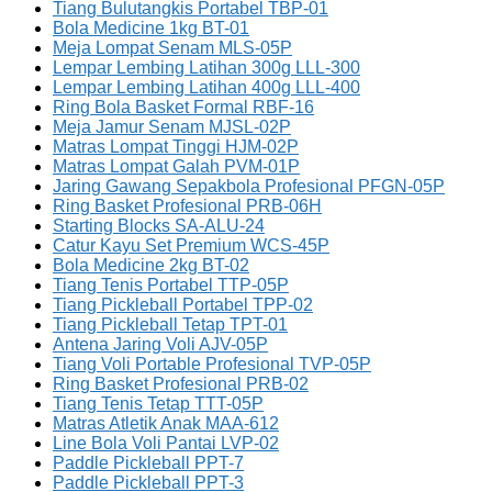
Tiang Bulutangkis Portabel TBP-01
Bola Medicine 1kg BT-01
Meja Lompat Senam MLS-05P
Lempar Lembing Latihan 300g LLL-300
Lempar Lembing Latihan 400g LLL-400
Ring Bola Basket Formal RBF-16
Meja Jamur Senam MJSL-02P
Matras Lompat Tinggi HJM-02P
Matras Lompat Galah PVM-01P
Jaring Gawang Sepakbola Profesional PFGN-05P
Ring Basket Profesional PRB-06H
Starting Blocks SA-ALU-24
Catur Kayu Set Premium WCS-45P
Bola Medicine 2kg BT-02
Tiang Tenis Portabel TTP-05P
Tiang Pickleball Portabel TPP-02
Tiang Pickleball Tetap TPT-01
Antena Jaring Voli AJV-05P
Tiang Voli Portable Profesional TVP-05P
Ring Basket Profesional PRB-02
Tiang Tenis Tetap TTT-05P
Matras Atletik Anak MAA-612
Line Bola Voli Pantai LVP-02
Paddle Pickleball PPT-7
Paddle Pickleball PPT-3