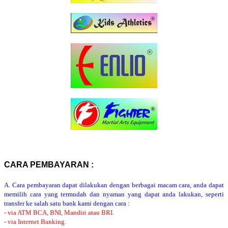
CARA PEMBAYARAN :
A. Cara pembayaran dapat dilakukan dengan berbagai macam cara, anda dapat
memilih cara yang termudah dan nyaman yang dapat anda lakukan, seperti
transfer ke salah satu bank kami dengan cara :
- via ATM BCA, BNI, Mandiri atau BRI.
- via Internet Banking.