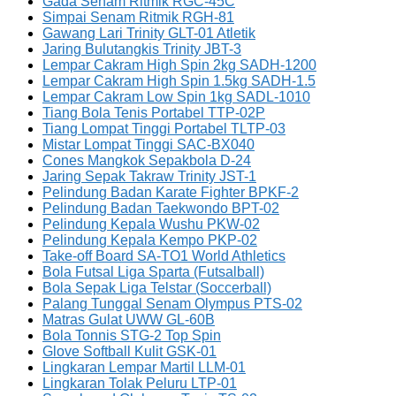
Gada Senam Ritmik RGC-45C
Simpai Senam Ritmik RGH-81
Gawang Lari Trinity GLT-01 Atletik
Jaring Bulutangkis Trinity JBT-3
Lempar Cakram High Spin 2kg SADH-1200
Lempar Cakram High Spin 1.5kg SADH-1.5
Lempar Cakram Low Spin 1kg SADL-1010
Tiang Bola Tenis Portabel TTP-02P
Tiang Lompat Tinggi Portabel TLTP-03
Mistar Lompat Tinggi SAC-BX040
Cones Mangkok Sepakbola D-24
Jaring Sepak Takraw Trinity JST-1
Pelindung Badan Karate Fighter BPKF-2
Pelindung Badan Taekwondo BPT-02
Pelindung Kepala Wushu PKW-02
Pelindung Kepala Kempo PKP-02
Take-off Board SA-TO1 World Athletics
Bola Futsal Liga Sparta (Futsalball)
Bola Sepak Liga Telstar (Soccerball)
Palang Tunggal Senam Olympus PTS-02
Matras Gulat UWW GL-60B
Bola Tonnis STG-2 Top Spin
Glove Softball Kulit GSK-01
Lingkaran Lempar Martil LLM-01
Lingkaran Tolak Peluru LTP-01