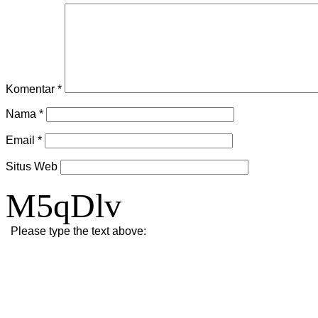
Komentar
*
Nama
*
Email
*
Situs Web
M5qDlv
Please type the text above: