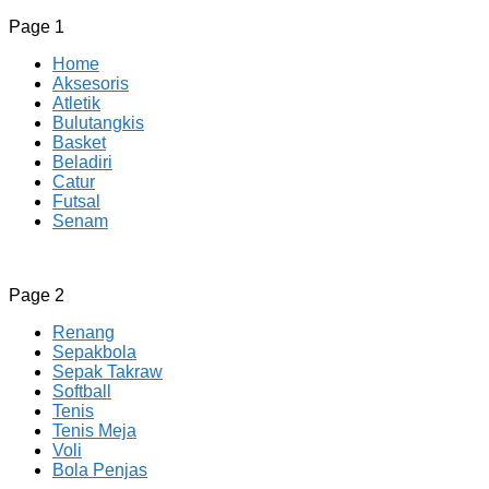
Page 1
Home
Aksesoris
Atletik
Bulutangkis
Basket
Beladiri
Catur
Futsal
Senam
CV JAYA BERSAMA Co Id
Menyediakan Semua Perlengkapan Olahraga Yang Lengkap, 
Page 2
Renang
Sepakbola
Sepak Takraw
Softball
Tenis
Tenis Meja
Voli
Bola Penjas