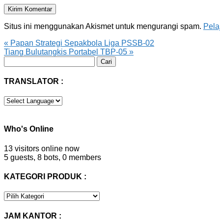
Situs ini menggunakan Akismet untuk mengurangi spam.
Pela
«
Papan Strategi Sepakbola Liga PSSB-02
Tiang Bulutangkis Portabel TBP-05
»
Cari
untuk:
TRANSLATOR :
Who's Online
13 visitors online now
5 guests,
8 bots,
0 members
KATEGORI PRODUK :
KATEGORI
PRODUK
:
JAM KANTOR :