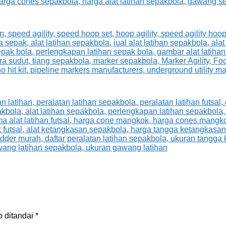
b ditandai
*