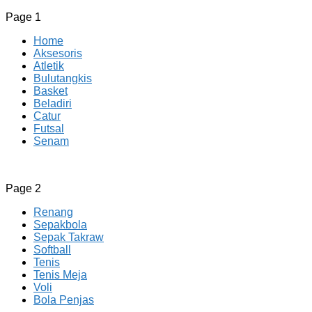
Page 1
Home
Aksesoris
Atletik
Bulutangkis
Basket
Beladiri
Catur
Futsal
Senam
CV JAYA BERSAMA Co Id
Menyediakan Semua Perlengkapan Olahraga Yang Lengkap, 
Page 2
Renang
Sepakbola
Sepak Takraw
Softball
Tenis
Tenis Meja
Voli
Bola Penjas