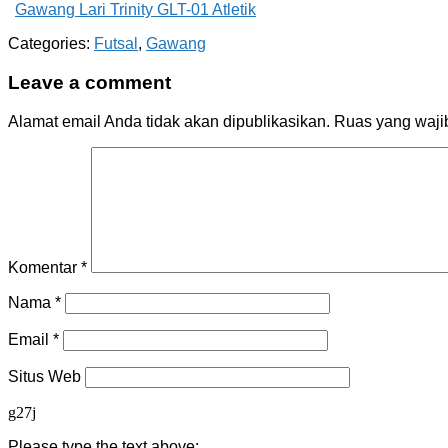
Gawang Lari Trinity GLT-01 Atletik
Categories:
Futsal
,
Gawang
Leave a comment
Alamat email Anda tidak akan dipublikasikan.
Ruas yang waji
Komentar
*
Nama
*
Email
*
Situs Web
g27j
Please type the text above: