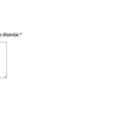
b ditandai
*