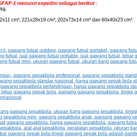
FAP-1 menurut expedisi sebagai berikut :
kg.
x22x11 cm³, 221x28x19 cm³, 202x73x14 cm³ dan 60x40x23 cm³.