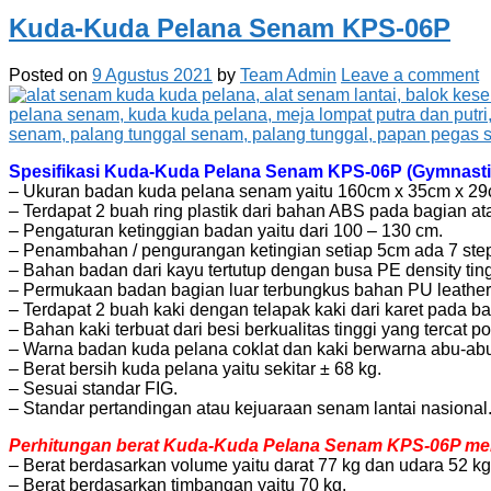
Kuda-Kuda Pelana Senam KPS-06P
Posted on
9 Agustus 2021
by
Team Admin
Leave a comment
Spesifikasi Kuda-Kuda Pelana Senam KPS-06P (Gymnasti
– Ukuran badan kuda pelana senam yaitu 160cm x 35cm x 29
– Terdapat 2 buah ring plastik dari bahan ABS pada bagian at
– Pengaturan ketinggian badan yaitu dari 100 – 130 cm.
– Penambahan / pengurangan ketingian setiap 5cm ada 7 ste
– Bahan badan dari kayu tertutup dengan busa PE density ting
– Permukaan badan bagian luar terbungkus bahan PU leather (ar
– Terdapat 2 buah kaki dengan telapak kaki dari karet pada b
– Bahan kaki terbuat dari besi berkualitas tinggi yang tercat p
– Warna badan kuda pelana coklat dan kaki berwarna abu-ab
– Berat bersih kuda pelana yaitu sekitar ± 68 kg.
– Sesuai standar FIG.
– Standar pertandingan atau kejuaraan senam lantai nasional
Perhitungan berat Kuda-Kuda Pelana Senam KPS-06P menu
– Berat berdasarkan volume yaitu darat 77 kg dan udara 52 kg
– Berat berdasarkan timbangan yaitu 70 kg.