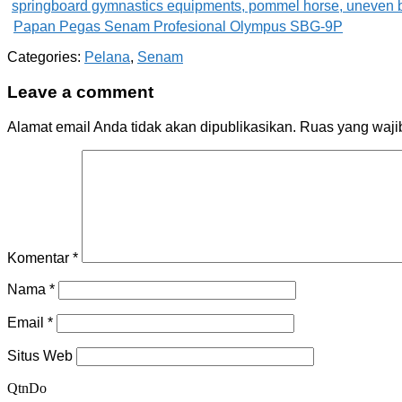
Papan Pegas Senam Profesional Olympus SBG-9P
Categories:
Pelana
,
Senam
Leave a comment
Alamat email Anda tidak akan dipublikasikan.
Ruas yang waji
Komentar
*
Nama
*
Email
*
Situs Web
QtnDo