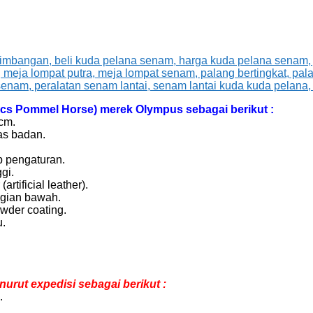
cs Pommel Horse) merek Olympus sebagai berikut :
cm.
as badan.
p pengaturan.
gi.
tificial leather).
agian bawah.
owder coating.
u.
.
rut expedisi sebagai berikut :
.