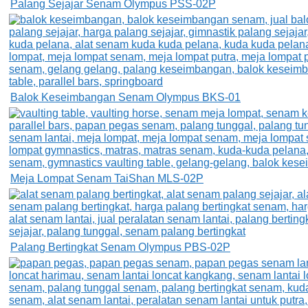
Palang Sejajar Senam Olympus PSS-02P
Balok Keseimbangan Senam Olympus BKS-01
Meja Lompat Senam TaiShan MLS-02P
Palang Bertingkat Senam Olympus PBS-02P