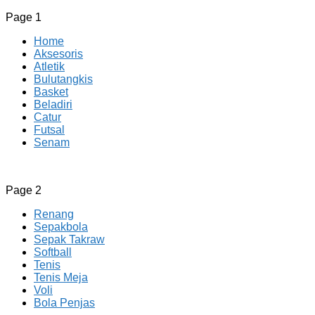
Page 1
Home
Aksesoris
Atletik
Bulutangkis
Basket
Beladiri
Catur
Futsal
Senam
CV JAYA BERSAMA Co Id
Menyediakan Semua Perlengkapan Olahraga Yang Lengkap, 
Page 2
Renang
Sepakbola
Sepak Takraw
Softball
Tenis
Tenis Meja
Voli
Bola Penjas