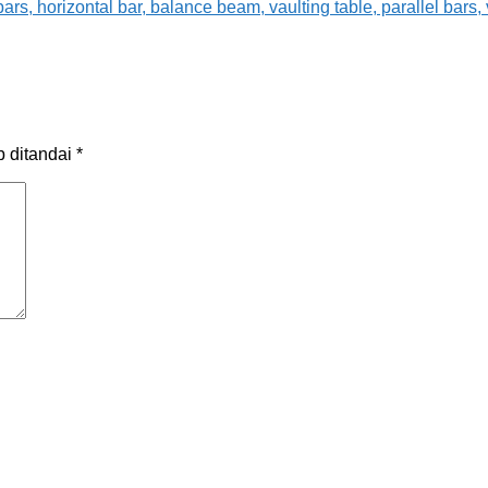
b ditandai
*