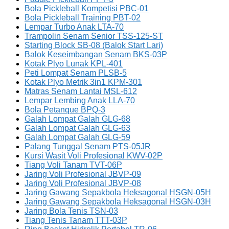
Bola Pickleball Kompetisi PBC-01
Bola Pickleball Training PBT-02
Lempar Turbo Anak LTA-70
Trampolin Senam Senior TSS-125-ST
Starting Block SB-08 (Balok Start Lari)
Balok Keseimbangan Senam BKS-03P
Kotak Plyo Lunak KPL-401
Peti Lompat Senam PLSB-5
Kotak Plyo Metrik 3in1 KPM-301
Matras Senam Lantai MSL-612
Lempar Lembing Anak LLA-70
Bola Petanque BPQ-3
Galah Lompat Galah GLG-68
Galah Lompat Galah GLG-63
Galah Lompat Galah GLG-59
Palang Tunggal Senam PTS-05JR
Kursi Wasit Voli Profesional KWV-02P
Tiang Voli Tanam TVT-06P
Jaring Voli Profesional JBVP-09
Jaring Voli Profesional JBVP-08
Jaring Gawang Sepakbola Heksagonal HSGN-05H
Jaring Gawang Sepakbola Heksagonal HSGN-03H
Jaring Bola Tenis TSN-03
Tiang Tenis Tanam TTT-03P