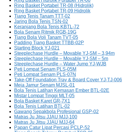
Ring Basket Hidrolik Portabel TR-06
Ring Basket Portabel TR-08 (Hidrolik)
Ring Basket Portabel TR-09 Hidrolik
Tiang Tenis Tanam TTT-02
Jaring Bola Tenis TSN-02
Keranjang Bola Tenis KBTL-72
Bola Senam Ritmik RGB-19G
Tiang Bola Voli Tanam TVT-05
Padding Tiang Basket TTBB-02P
Starting Block YJ-021
Steeplechase Hurdle – Movable YJ-SM – 3,94m
Steeplechase Hurdle – Movable YJ-SM – 5m
Steeplechase Hurdle – Water Jump YJ-WJB
Peti Lompat Senam PLS-05M
Peti Lompat Senam PLS-07N
Take-Off Foundation Tray & Board Cover YJ-TJ-006
Meja Jamur Senam MJSL-01
Bola Tenis Latihan Kemasan Ember BTL-02E
Mistar Lompat Tinggi MLT-05
Bola Basket Karet GR-7X1
Bola Tenis Latihan BTL-02
Gawang Sepakbola Profesional GSP-02
Matras Ju Jitsu JJAU MJJ-100
Matras Ju Jitsu JJAU MJJ-64
Papan Catur Lipat Percasi PCLP-52