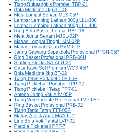
Tiang Bulutangkis Portabel TBP-01
Bola Medicine 1kg BT-01
Meja Lompat Senam MLS-05P
Lempar Lembing Latihan 300g LLL-300
Lempar Lembing Latihan 400g LLL-400
Ring Bola Basket Formal RBF-16
Meja Jamur Senam MJSL-02P
Matras Lompat Tinggi HJM-02P
Matras Lompat Galah PVM-01P
Jaring Gawang Sepakbola Profesional PFGN-05P
Ring Basket Profesional PRB-06H
Starting Blocks SA-ALU-24
Catur Kayu Set Premium WCS-45P
Bola Medicine 2kg BT-02
Tiang Tenis Portabel TTP-05P
Tiang Pickleball Portabel TPP-02
Tiang Pickleball Tetap TPT-01
Antena Jaring Voli AJV-05P
Tiang Voli Portable Profesional TVP-05P
Ring Basket Profesional PRB-02
Tiang Tenis Tetap TTT-05P
Matras Atletik Anak MAA-612
Line Bola Voli Pantai LVP-02
Paddle Pickleball PPT-7
Paddle Pickleball PPT-3