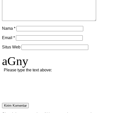
Nama
*
Email
*
Situs Web
aGny
Please type the text above: