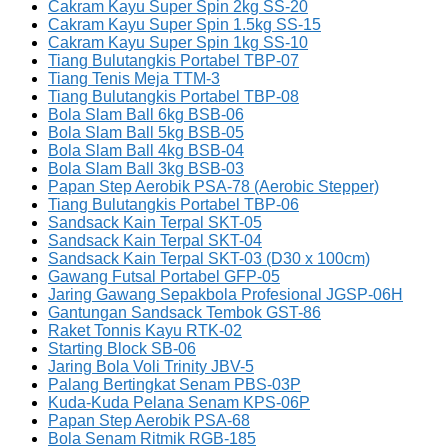
Cakram Kayu Super Spin 2kg SS-20
Cakram Kayu Super Spin 1.5kg SS-15
Cakram Kayu Super Spin 1kg SS-10
Tiang Bulutangkis Portabel TBP-07
Tiang Tenis Meja TTM-3
Tiang Bulutangkis Portabel TBP-08
Bola Slam Ball 6kg BSB-06
Bola Slam Ball 5kg BSB-05
Bola Slam Ball 4kg BSB-04
Bola Slam Ball 3kg BSB-03
Papan Step Aerobik PSA-78 (Aerobic Stepper)
Tiang Bulutangkis Portabel TBP-06
Sandsack Kain Terpal SKT-05
Sandsack Kain Terpal SKT-04
Sandsack Kain Terpal SKT-03 (D30 x 100cm)
Gawang Futsal Portabel GFP-05
Jaring Gawang Sepakbola Profesional JGSP-06H
Gantungan Sandsack Tembok GST-86
Raket Tonnis Kayu RTK-02
Starting Block SB-06
Jaring Bola Voli Trinity JBV-5
Palang Bertingkat Senam PBS-03P
Kuda-Kuda Pelana Senam KPS-06P
Papan Step Aerobik PSA-68
Bola Senam Ritmik RGB-185