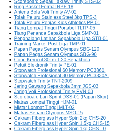
Scoreboard Sepak Takraw Trinity STS-02
Ring Basket Formal RBF-18
Antena Bola Voli Trinity AV-02
Tolak Peluru Stainless Steel 3kg TPS-3
Tolak Peluru Penjas Kids Athletics PP-01
Tiang Lompat Tinggi Portabel TLTP-05
Tiang Penanda Sepakbola Liga SMP-01
Penghalang Latihan Sepakbola Liga STB-01
Training Marker Post Liga TMP-01
Papan Pegas Senam Olympus SBG-120
Papan Pegas Senam Olympus SBG-90
Cone Kerucut 30cm T-30 Sepakbola
Peluit Elektronik Trinity PE-01
Stopwatch Profesional 60 Memory PC3860.
Stopwatch Profesional 30 Memory PC3830A.
Stopwatch Trinity TNT-2009
Jaring Gawang Sepakbola 3mm JGS-03
Jaring Voli Profesional Trinity PVN-03
Scoreboard Lari Sprint DSS-01 (Papan Skor)
Matras Lompat Tinggi HJM-01
Mistar Lompat Tinggi MLT-02
Matras Senam Olympus MSO-15
Cakram Fiberglass Hyper Spin 2kg CHS-20
Cakram Fiberglass Hyper Spin 1.5kg CHS-15
Cakram Fiberglass Hyper Spin 1kg CHS-10