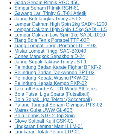
Gada Senam Ritmik RGC-45C
Simpai Senam Ritmik RGH-81
Gawang Lari Trinity GLT-01 Atletik
Jaring Bulutangkis Trinity JBT-3
Lempar Cakram High Spin 2kg SADH-1200
Lempar Cakram High Spin 1.5kg SADH-1.5
Lempar Cakram Low Spin 1kg SADL-1010
Tiang Bola Tenis Portabel TTP-02P
Tiang Lompat Tinggi Portabel TLTP-03
Mistar Lompat Tinggi SAC-BX040
Cones Mangkok Sepakbola D-24
Jaring Sepak Takraw Trinity JST-1
Pelindung Badan Karate Fighter BPKF-2
Pelindung Badan Taekwondo BPT-02
Pelindung Kepala Wushu PKW-02
Pelindung Kepala Kempo PKP-02
Take-off Board SA-TO1 World Athletics
Bola Futsal Liga Sparta (Futsalball)
Bola Sepak Liga Telstar (Soccerball)
Palang Tunggal Senam Olympus PTS-02
Matras Gulat UWW GL-60B
Bola Tonnis STG-2 Top Spin
Glove Softball Kulit GSK-01
Lingkaran Lempar Martil LLM-01
Lingkaran Tolak Peluru LTP-01