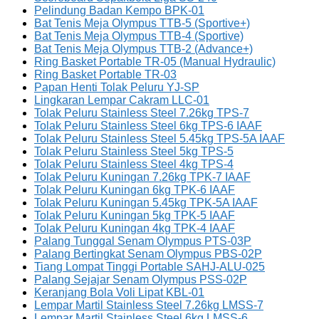
Pelindung Badan Kempo BPK-01
Bat Tenis Meja Olympus TTB-5 (Sportive+)
Bat Tenis Meja Olympus TTB-4 (Sportive)
Bat Tenis Meja Olympus TTB-2 (Advance+)
Ring Basket Portable TR-05 (Manual Hydraulic)
Ring Basket Portable TR-03
Papan Henti Tolak Peluru YJ-SP
Lingkaran Lempar Cakram LLC-01
Tolak Peluru Stainless Steel 7.26kg TPS-7
Tolak Peluru Stainless Steel 6kg TPS-6 IAAF
Tolak Peluru Stainless Steel 5.45kg TPS-5A IAAF
Tolak Peluru Stainless Steel 5kg TPS-5
Tolak Peluru Stainless Steel 4kg TPS-4
Tolak Peluru Kuningan 7.26kg TPK-7 IAAF
Tolak Peluru Kuningan 6kg TPK-6 IAAF
Tolak Peluru Kuningan 5.45kg TPK-5A IAAF
Tolak Peluru Kuningan 5kg TPK-5 IAAF
Tolak Peluru Kuningan 4kg TPK-4 IAAF
Palang Tunggal Senam Olympus PTS-03P
Palang Bertingkat Senam Olympus PBS-02P
Tiang Lompat Tinggi Portable SAHJ-ALU-025
Palang Sejajar Senam Olympus PSS-02P
Keranjang Bola Voli Lipat KBL-01
Lempar Martil Stainless Steel 7.26kg LMSS-7
Lempar Martil Stainless Steel 6kg LMSS-6