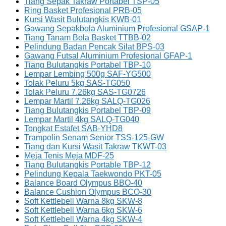
Tiang Sepak Takraw Portabel TSP-05
Ring Basket Profesional PRB-05
Kursi Wasit Bulutangkis KWB-01
Gawang Sepakbola Aluminium Profesional GSAP-1
Tiang Tanam Bola Basket TTBB-02
Pelindung Badan Pencak Silat BPS-03
Gawang Futsal Aluminium Profesional GFAP-1
Tiang Bulutangkis Portabel TBP-10
Lempar Lembing 500g SAF-YG500
Tolak Peluru 5kg SAS-TG050
Tolak Peluru 7.26kg SAS-TG0726
Lempar Martil 7.26kg SALQ-TG026
Tiang Bulutangkis Portabel TBP-09
Lempar Martil 4kg SALQ-TG040
Tongkat Estafet SAB-YHD8
Trampolin Senam Senior TSS-125-GW
Tiang dan Kursi Wasit Takraw TKWT-03
Meja Tenis Meja MDF-25
Tiang Bulutangkis Portable TBP-12
Pelindung Kepala Taekwondo PKT-05
Balance Board Olympus BBO-40
Balance Cushion Olympus BCO-30
Soft Kettlebell Warna 8kg SKW-8
Soft Kettlebell Warna 6kg SKW-6
Soft Kettlebell Warna 4kg SKW-4