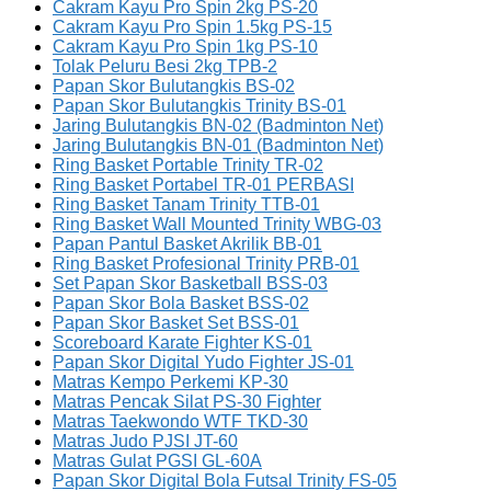
Cakram Kayu Pro Spin 2kg PS-20
Cakram Kayu Pro Spin 1.5kg PS-15
Cakram Kayu Pro Spin 1kg PS-10
Tolak Peluru Besi 2kg TPB-2
Papan Skor Bulutangkis BS-02
Papan Skor Bulutangkis Trinity BS-01
Jaring Bulutangkis BN-02 (Badminton Net)
Jaring Bulutangkis BN-01 (Badminton Net)
Ring Basket Portable Trinity TR-02
Ring Basket Portabel TR-01 PERBASI
Ring Basket Tanam Trinity TTB-01
Ring Basket Wall Mounted Trinity WBG-03
Papan Pantul Basket Akrilik BB-01
Ring Basket Profesional Trinity PRB-01
Set Papan Skor Basketball BSS-03
Papan Skor Bola Basket BSS-02
Papan Skor Basket Set BSS-01
Scoreboard Karate Fighter KS-01
Papan Skor Digital Yudo Fighter JS-01
Matras Kempo Perkemi KP-30
Matras Pencak Silat PS-30 Fighter
Matras Taekwondo WTF TKD-30
Matras Judo PJSI JT-60
Matras Gulat PGSI GL-60A
Papan Skor Digital Bola Futsal Trinity FS-05