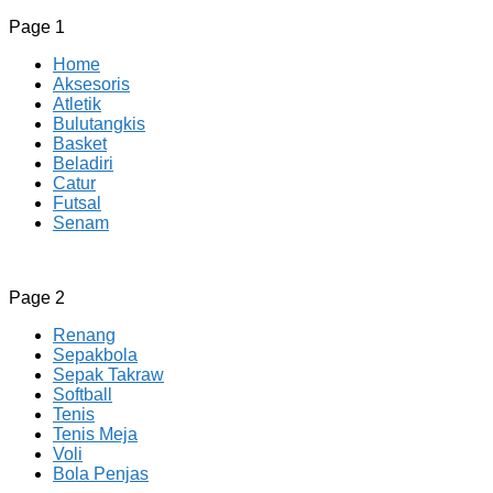
Page 1
Home
Aksesoris
Atletik
Bulutangkis
Basket
Beladiri
Catur
Futsal
Senam
CV JAYA BERSAMA Co Id
Menyediakan Semua Perlengkapan Olahraga Yang
Page 2
Lengkap, Berkualitas Dengan Harga Yang Murah
Renang
Sepakbola
Sepak Takraw
Softball
Tenis
Tenis Meja
Voli
Bola Penjas