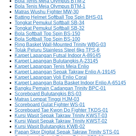
Bola Tenis Meja Olympus BTM-2
Bola Tenis Meja Olympus BTM-1
Matras Wushu Fighter MW-30
Batting Helmet Softball Top Spin BHS-01
Tongkat Pemukul Softball SB-34
Tongkat Pemukul Softball SB-32
Bola Softball Top Spin BS-150
Bola Softball Top Spin BS-100
Ring Basket Wall-Mounted Trinity WBG-03
Tolak Peluru Stainless Steel 6kg TPS-6
Karpet Lapangan Futsal Indoor A-89145
Karpet Lapangan Bulutangkis A-23145
Karpet Lapangan Tenis Meja Enlio
Karpet Lapangan Sepak Takraw Enlio A-19145
Karpet Lapangan Voli Enlio Coral
Karpet Lapangan Bola Basket Indoor Enlio A-65145
Bangku Pemain Cadangan Trinity BPC-01
Scoreboard Bulutangkis BS-03
Matras Lompat Tinggi HJM-03
Scoreboard Gulat Fighter WS-01
Scoreboard Tae Kwon Do Fighter TKDS-01
Kursi Wasit Sepak Takraw Trinity KWST-03
Kursi Wasit Sepak Takraw Trinity KWST-02
Kursi Wasit Bulutangkis KWB-02
Papan Skor Digital Sepak Takraw Trinity STS-01