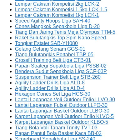
Lempar Cakram Kompetisi 2kg LCK-2
Lempar Cakram Kompetisi 1.5kg LCK-1.5
Lempar Cakram Kompetisi 1kg LCK-1
Speed Agility Hoops Liga SAH-40
Cones Mangkok Sepakbola Liga D-20
Tiang Dan Jaring Tenis Meja Olympus TTM-5
Raket Bulutangkis Top Spin Nano Speed
Tongkat Estafet SAB-YH080
Gelang Gelang Senam GGS-01
Tiang Bulutangkis Portabel TBP-05
Crossfit Training Belt Liga CTB-01
Papan Strategi Sepakbola Liga PSSB-02
Bendera Sudut Sepakbola Liga SCF-03P
Suspension Trainer Belt Liga STB-260
Agility Ladder Drills Liga ALD-8
Agility Ladder Drills Liga ALD-4
Hexagon Cones Set Liga HCS-30
Lantai Lapangan Voli Outdoor Enlio LLVO-30
Lantai Lapangan Futsal Outdoor LLFO-30
Lantai Lapangan Basket Outdoor LLBO-30
Karpet Lapangan Voli Outdoor Enlio KLVO-5
Karpet Lapangan Basket Outdoor KLBO-5
Tiang Bola Voli Tanam Trinity TVT-03
Papan Pantul Bola Basket Kaca BB-02
Scoreboard Sepakbola Liga SS-240