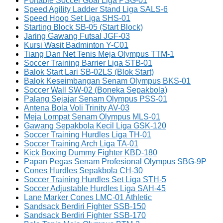
Portable Soccer Goal Liga PSG-01
Speed Agility Ladder Stand Liga SALS-6
Speed Hoop Set Liga SHS-01
Starting Block SB-05 (Start Block)
Jaring Gawang Futsal JGF-03
Kursi Wasit Badminton Y-C01
Tiang Dan Net Tenis Meja Olympus TTM-1
Soccer Training Barrier Liga STB-01
Balok Start Lari SB-02LS (Blok Start)
Balok Keseimbangan Senam Olympus BKS-01
Soccer Wall SW-02 (Boneka Sepakbola)
Palang Sejajar Senam Olympus PSS-01
Antena Bola Voli Trinity AV-03
Meja Lompat Senam Olympus MLS-01
Gawang Sepakbola Kecil Liga GSK-120
Soccer Training Hurdles Liga TH-01
Soccer Training Arch Liga TA-01
Kick Boxing Dummy Fighter KBD-180
Papan Pegas Senam Profesional Olympus SBG-9P
Cones Hurdles Sepakbola CH-30
Soccer Training Hurdles Set Liga STH-5
Soccer Adjustable Hurdles Liga SAH-45
Lane Marker Cones LMC-01 Athletic
Sandsack Berdiri Fighter SSB-150
Sandsack Berdiri Fighter SSB-170