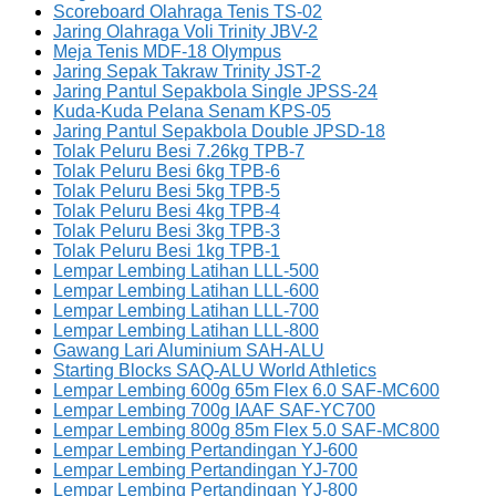
Scoreboard Olahraga Tenis TS-02
Jaring Olahraga Voli Trinity JBV-2
Meja Tenis MDF-18 Olympus
Jaring Sepak Takraw Trinity JST-2
Jaring Pantul Sepakbola Single JPSS-24
Kuda-Kuda Pelana Senam KPS-05
Jaring Pantul Sepakbola Double JPSD-18
Tolak Peluru Besi 7.26kg TPB-7
Tolak Peluru Besi 6kg TPB-6
Tolak Peluru Besi 5kg TPB-5
Tolak Peluru Besi 4kg TPB-4
Tolak Peluru Besi 3kg TPB-3
Tolak Peluru Besi 1kg TPB-1
Lempar Lembing Latihan LLL-500
Lempar Lembing Latihan LLL-600
Lempar Lembing Latihan LLL-700
Lempar Lembing Latihan LLL-800
Gawang Lari Aluminium SAH-ALU
Starting Blocks SAQ-ALU World Athletics
Lempar Lembing 600g 65m Flex 6.0 SAF-MC600
Lempar Lembing 700g IAAF SAF-YC700
Lempar Lembing 800g 85m Flex 5.0 SAF-MC800
Lempar Lembing Pertandingan YJ-600
Lempar Lembing Pertandingan YJ-700
Lempar Lembing Pertandingan YJ-800