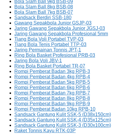
Bola Slam Ball 9kg BSB-09
Bola Slam Ball 8kg BSB-08
Bola Slam Ball 7kg BSB-07
Sandsack Berdiri SSB-180
Gawang Sepakbola Junior GSJP-03
Jaring Gawang Sepakbola Junior JGSJ-03
Jaring Gawang Sepakbola Profesional 5mm
Tiang Bola Voli Portabel TVP-03
Tiang Bola Tenis Portabel TTP-03
Jaring Permainan Tonnis JPT-1
Ring Bola Basket Profesional PRB-03
Jaring Bola Voli JBV-1
Ring Bola Basket Portabel TR-07
Rompi Pemberat Badan 3kg RPB-3
Rompi Pemberat Badan 4kg RPB-4
Rompi Pemberat Badan 5kg RPB-5
Rompi Pemberat Badan 6kg RPB-6
Rompi Pemberat Badan 7kg RPB-7
Rompi Pemberat Badan 8kg RPB-8
Rompi Pemberat Badan 9kg RPB-9
Rompi Pemberat Badan 10kg RPB-10
Sandsack Gantung Kulit SSK-5 (D38x150cm)
Sandsack Gantung Kulit SSK-4 (D35x125cm)
Sandsack Gantung Kulit SSK-3 (D30x100cm)
Raket Tonnis Kayu RTK-03P