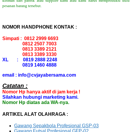
kiriman dari pabrik atau supplier kami atau kami harus memproduksi dulu
pesanan barang tersebut.
NOMOR HANDPHONE KONTAK :
Simpati : 0812 2999 6693
0812 2507 7003
0813 3389 2121
0813 3389 3330
XL : 0819 2888 2248
0819 1460 4888
email : info@cvjayabersama.com
Catatan :
Nomor Hp hanya aktif di jam kerja !
Silahkan hubungi marketing kami.
Nomor Hp diatas ada WA-nya.
ARTIKEL ALAT OLAHRAGA :
Gawang Sepakbola Profesional GSP-03
Gawang Futsal Profesional GFP-02