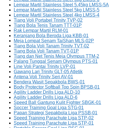
Lempar Martil Stainless Steel 5.45kg LMSS-5A
Lempar Martil Stainless Steel 5kg LMSS-5
Lempar Martil Stainless Steel 4kg LMSS-4
Tiang Voli Portabel Trinity TVP-02
Tiang Bola Tenis Tanam TTT-01P
Rak Lempar Martil RLM-01
Keranjang Bola Beroda Liga KBB-01
Meja Lompat Senam TaiShan MLS-02P
Tiang Bola Voli Tanam Trinity TVT-02
Tiang Bola Voli Tanam TVT-01P
Tiang dan Net Tenis Meja Olympus TTM-2
Palang Tunggal Senam Olympus PTS-01
Line Voli Pantai Trinity LVP-01
Gawang Lari Trinity GLT-05 Atletik
Antena Voli Trinity Seri AV-01
Bendera Wasit Sepakbola BWS-01
Body Protector Softball Top Spin BPSB-01
Agility Ladder Drills Liga ALD-10
Agility Ladder Drills Liga ALD-6
Speed Ball Gantung Kulit Fighter SBGK-01
Soccer Training Goal Liga STG-01
Papan Strategi Sepakbola Liga PSSB-01
Speed Training Parachute Liga STP-02
Speed Training Parachute Liga STP-01