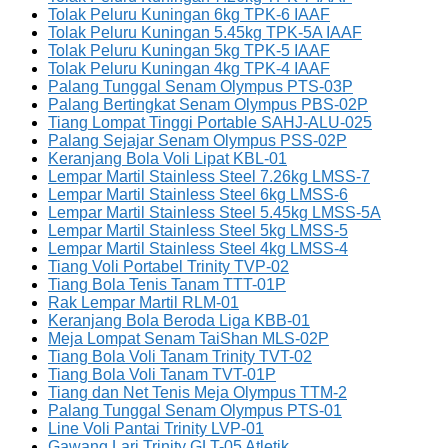
Tolak Peluru Kuningan 6kg TPK-6 IAAF
Tolak Peluru Kuningan 5.45kg TPK-5A IAAF
Tolak Peluru Kuningan 5kg TPK-5 IAAF
Tolak Peluru Kuningan 4kg TPK-4 IAAF
Palang Tunggal Senam Olympus PTS-03P
Palang Bertingkat Senam Olympus PBS-02P
Tiang Lompat Tinggi Portable SAHJ-ALU-025
Palang Sejajar Senam Olympus PSS-02P
Keranjang Bola Voli Lipat KBL-01
Lempar Martil Stainless Steel 7.26kg LMSS-7
Lempar Martil Stainless Steel 6kg LMSS-6
Lempar Martil Stainless Steel 5.45kg LMSS-5A
Lempar Martil Stainless Steel 5kg LMSS-5
Lempar Martil Stainless Steel 4kg LMSS-4
Tiang Voli Portabel Trinity TVP-02
Tiang Bola Tenis Tanam TTT-01P
Rak Lempar Martil RLM-01
Keranjang Bola Beroda Liga KBB-01
Meja Lompat Senam TaiShan MLS-02P
Tiang Bola Voli Tanam Trinity TVT-02
Tiang Bola Voli Tanam TVT-01P
Tiang dan Net Tenis Meja Olympus TTM-2
Palang Tunggal Senam Olympus PTS-01
Line Voli Pantai Trinity LVP-01
Gawang Lari Trinity GLT-05 Atletik