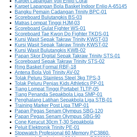
Karpet Lapangan Voli Enlio Coral
Karpet Lapangan Bola Basket Indoor Enlio A-65145
Bangku Pemain Cadangan Trinity BPC-01
Scoreboard Bulutangkis BS-03
Matras Lompat Tinggi HJM-03
Scoreboard Gulat Fighter WS-01
Scoreboard Tae Kwon Do Fighter TKDS-01
Kursi Wasit Sepak Takraw Trinity KWST-03
Kursi Wasit Sepak Takraw Trinity KWST-02
Kursi Wasit Bulutangkis KWB-02
Papan Skor Digital Sepak Takraw Trinity STS-01
Scoreboard Sepak Takraw Trinity STS-02
Ring Basket Formal RBF-18
Antena Bola Voli Trinity AV-02
Tolak Peluru Stainless Steel 3kg TPS-3
Tolak Peluru Penjas Kids Athletics PP-01
Tiang Lompat Tinggi Portabel TLTP-05
Tiang Penanda Sepakbola Liga SMP-01
Penghalang Latihan Sepakbola Liga STB-01
Training Marker Post Liga TMP-01
Papan Pegas Senam Olympus SBG-120
Papan Pegas Senam Olympus SBG-90
Cone Kerucut 30cm T-30 Sepakbola
Peluit Elektronik Trinity PE-01
Stopwatch Profesional 60 Memory PC3860.