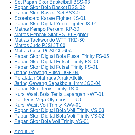
Set Papan Skor Basketball BSS-03
Papan Skor Bola Basket BSS-02
Papan Skor Basket Set BSS-01
Scoreboard Karate Fighter KS-01
Papan Skor Digital Yudo Fighter JS-01
Matras Kempo Perkemi KP-30
Matras Pencak Silat PS-30 Fighter
Matras Taekwondo WTF TKD-30
Matras Judo PJSI JT-60
Matras Gulat PGSI GL-60A
Papan Skor Digital Bola Futsal Trinity FS-05
Papan Skor Digital Futsal Trinity FS-03
Papan Skor Digital Futsal Trinity FS-01
Jaring Gawang Futsal JGF-04
Peralatan Olahraga Anak Atletik
Jaring Gawang Sepakbola 4mm JGS-04
Papan Skor Tenis Trinity TS-01
Kursi Wasit Bola Tenis Lapangan KWT-01
Bat Tenis Meja Olympus TTB-3
Kursi Wasit Voli Trinity KWV-01
Papan Skor Digital Bola Voli Trinity VS-03
Papan Skor Digital Bola Voli Trinity VS-02
Papan Skor Bola Voli Trinity VS-01
About Us