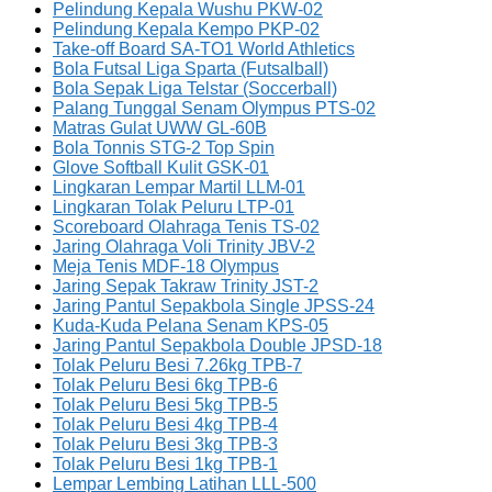
Pelindung Kepala Wushu PKW-02
Pelindung Kepala Kempo PKP-02
Take-off Board SA-TO1 World Athletics
Bola Futsal Liga Sparta (Futsalball)
Bola Sepak Liga Telstar (Soccerball)
Palang Tunggal Senam Olympus PTS-02
Matras Gulat UWW GL-60B
Bola Tonnis STG-2 Top Spin
Glove Softball Kulit GSK-01
Lingkaran Lempar Martil LLM-01
Lingkaran Tolak Peluru LTP-01
Scoreboard Olahraga Tenis TS-02
Jaring Olahraga Voli Trinity JBV-2
Meja Tenis MDF-18 Olympus
Jaring Sepak Takraw Trinity JST-2
Jaring Pantul Sepakbola Single JPSS-24
Kuda-Kuda Pelana Senam KPS-05
Jaring Pantul Sepakbola Double JPSD-18
Tolak Peluru Besi 7.26kg TPB-7
Tolak Peluru Besi 6kg TPB-6
Tolak Peluru Besi 5kg TPB-5
Tolak Peluru Besi 4kg TPB-4
Tolak Peluru Besi 3kg TPB-3
Tolak Peluru Besi 1kg TPB-1
Lempar Lembing Latihan LLL-500