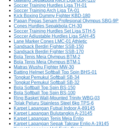
Gawang Sepakbola Kecil Liga GSK-120
Soccer Training Hurdles Liga TH-01
Soccer Training Arch Liga TA-01
Kick Boxing Dummy Fighter KBD-180
Papan Pegas Senam Profesional Olympus SBG-9P
Cones Hurdles Sepakbola CH-30
Soccer Training Hurdles Set Liga STH-5
Soccer Adjustable Hurdles Liga SAH-45
Lane Marker Cones LMC-01 Athletic
Sandsack Berdiri Fighter SSB-150
Sandsack Berdiri Fighter SSB-170
Bola Tenis Meja Olympus BTM-2
Bola Tenis Meja Olympus BTM-1
Matras Wushu Fighter MW-30
Batting Helmet Softball Top Spin BHS-01
Tongkat Pemukul Softball SB-34
Tongkat Pemukul Softball SB-32
Bola Softball Top Spin BS-150
Bola Softball Top Spin BS-100
Ring Basket Wall-Mounted Trinity WBG-03
Tolak Peluru Stainless Steel 6kg TPS-6
Karpet Lapangan Futsal Indoor A-89145
Karpet Lapangan Bulutangkis A-23145
Karpet Lapangan Tenis Meja Enlio
Karpet Lapangan Sepak Takraw Enlio A-19145