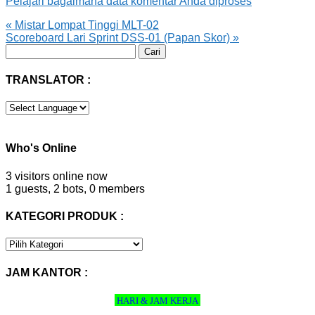
Pelajari bagaimana data komentar Anda diproses
«
Mistar Lompat Tinggi MLT-02
Scoreboard Lari Sprint DSS-01 (Papan Skor)
»
Cari
untuk:
TRANSLATOR :
Who's Online
3 visitors online now
1 guests,
2 bots,
0 members
KATEGORI PRODUK :
KATEGORI
PRODUK
:
JAM KANTOR :
HARI & JAM KERJA