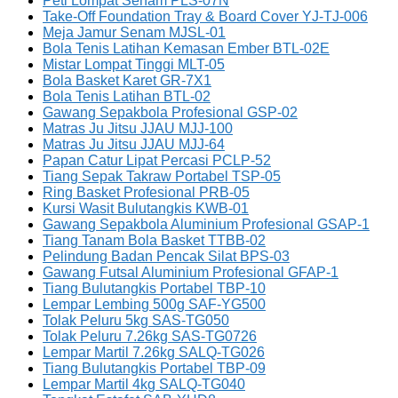
Peti Lompat Senam PLS-07N
Take-Off Foundation Tray & Board Cover YJ-TJ-006
Meja Jamur Senam MJSL-01
Bola Tenis Latihan Kemasan Ember BTL-02E
Mistar Lompat Tinggi MLT-05
Bola Basket Karet GR-7X1
Bola Tenis Latihan BTL-02
Gawang Sepakbola Profesional GSP-02
Matras Ju Jitsu JJAU MJJ-100
Matras Ju Jitsu JJAU MJJ-64
Papan Catur Lipat Percasi PCLP-52
Tiang Sepak Takraw Portabel TSP-05
Ring Basket Profesional PRB-05
Kursi Wasit Bulutangkis KWB-01
Gawang Sepakbola Aluminium Profesional GSAP-1
Tiang Tanam Bola Basket TTBB-02
Pelindung Badan Pencak Silat BPS-03
Gawang Futsal Aluminium Profesional GFAP-1
Tiang Bulutangkis Portabel TBP-10
Lempar Lembing 500g SAF-YG500
Tolak Peluru 5kg SAS-TG050
Tolak Peluru 7.26kg SAS-TG0726
Lempar Martil 7.26kg SALQ-TG026
Tiang Bulutangkis Portabel TBP-09
Lempar Martil 4kg SALQ-TG040