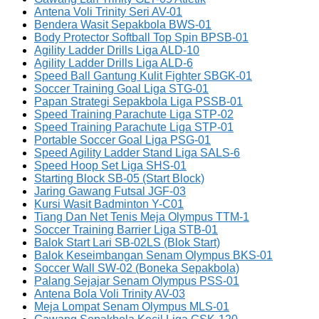
Antena Voli Trinity Seri AV-01
Bendera Wasit Sepakbola BWS-01
Body Protector Softball Top Spin BPSB-01
Agility Ladder Drills Liga ALD-10
Agility Ladder Drills Liga ALD-6
Speed Ball Gantung Kulit Fighter SBGK-01
Soccer Training Goal Liga STG-01
Papan Strategi Sepakbola Liga PSSB-01
Speed Training Parachute Liga STP-02
Speed Training Parachute Liga STP-01
Portable Soccer Goal Liga PSG-01
Speed Agility Ladder Stand Liga SALS-6
Speed Hoop Set Liga SHS-01
Starting Block SB-05 (Start Block)
Jaring Gawang Futsal JGF-03
Kursi Wasit Badminton Y-C01
Tiang Dan Net Tenis Meja Olympus TTM-1
Soccer Training Barrier Liga STB-01
Balok Start Lari SB-02LS (Blok Start)
Balok Keseimbangan Senam Olympus BKS-01
Soccer Wall SW-02 (Boneka Sepakbola)
Palang Sejajar Senam Olympus PSS-01
Antena Bola Voli Trinity AV-03
Meja Lompat Senam Olympus MLS-01