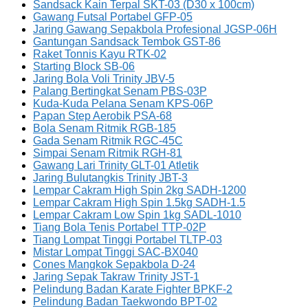
Sandsack Kain Terpal SKT-03 (D30 x 100cm)
Gawang Futsal Portabel GFP-05
Jaring Gawang Sepakbola Profesional JGSP-06H
Gantungan Sandsack Tembok GST-86
Raket Tonnis Kayu RTK-02
Starting Block SB-06
Jaring Bola Voli Trinity JBV-5
Palang Bertingkat Senam PBS-03P
Kuda-Kuda Pelana Senam KPS-06P
Papan Step Aerobik PSA-68
Bola Senam Ritmik RGB-185
Gada Senam Ritmik RGC-45C
Simpai Senam Ritmik RGH-81
Gawang Lari Trinity GLT-01 Atletik
Jaring Bulutangkis Trinity JBT-3
Lempar Cakram High Spin 2kg SADH-1200
Lempar Cakram High Spin 1.5kg SADH-1.5
Lempar Cakram Low Spin 1kg SADL-1010
Tiang Bola Tenis Portabel TTP-02P
Tiang Lompat Tinggi Portabel TLTP-03
Mistar Lompat Tinggi SAC-BX040
Cones Mangkok Sepakbola D-24
Jaring Sepak Takraw Trinity JST-1
Pelindung Badan Karate Fighter BPKF-2
Pelindung Badan Taekwondo BPT-02