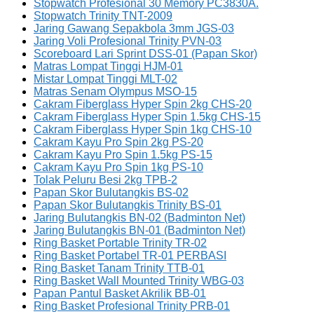
Stopwatch Profesional 30 Memory PC3830A.
Stopwatch Trinity TNT-2009
Jaring Gawang Sepakbola 3mm JGS-03
Jaring Voli Profesional Trinity PVN-03
Scoreboard Lari Sprint DSS-01 (Papan Skor)
Matras Lompat Tinggi HJM-01
Mistar Lompat Tinggi MLT-02
Matras Senam Olympus MSO-15
Cakram Fiberglass Hyper Spin 2kg CHS-20
Cakram Fiberglass Hyper Spin 1.5kg CHS-15
Cakram Fiberglass Hyper Spin 1kg CHS-10
Cakram Kayu Pro Spin 2kg PS-20
Cakram Kayu Pro Spin 1.5kg PS-15
Cakram Kayu Pro Spin 1kg PS-10
Tolak Peluru Besi 2kg TPB-2
Papan Skor Bulutangkis BS-02
Papan Skor Bulutangkis Trinity BS-01
Jaring Bulutangkis BN-02 (Badminton Net)
Jaring Bulutangkis BN-01 (Badminton Net)
Ring Basket Portable Trinity TR-02
Ring Basket Portabel TR-01 PERBASI
Ring Basket Tanam Trinity TTB-01
Ring Basket Wall Mounted Trinity WBG-03
Papan Pantul Basket Akrilik BB-01
Ring Basket Profesional Trinity PRB-01