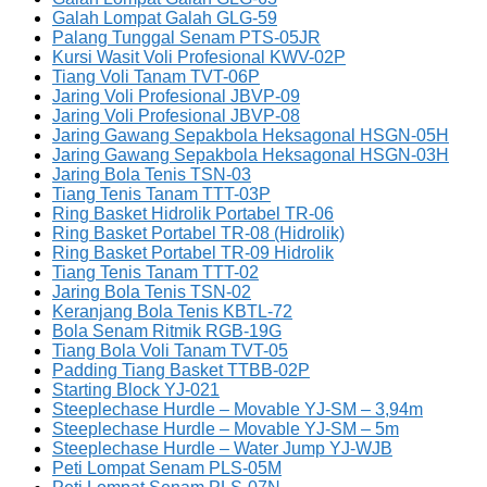
Galah Lompat Galah GLG-59
Palang Tunggal Senam PTS-05JR
Kursi Wasit Voli Profesional KWV-02P
Tiang Voli Tanam TVT-06P
Jaring Voli Profesional JBVP-09
Jaring Voli Profesional JBVP-08
Jaring Gawang Sepakbola Heksagonal HSGN-05H
Jaring Gawang Sepakbola Heksagonal HSGN-03H
Jaring Bola Tenis TSN-03
Tiang Tenis Tanam TTT-03P
Ring Basket Hidrolik Portabel TR-06
Ring Basket Portabel TR-08 (Hidrolik)
Ring Basket Portabel TR-09 Hidrolik
Tiang Tenis Tanam TTT-02
Jaring Bola Tenis TSN-02
Keranjang Bola Tenis KBTL-72
Bola Senam Ritmik RGB-19G
Tiang Bola Voli Tanam TVT-05
Padding Tiang Basket TTBB-02P
Starting Block YJ-021
Steeplechase Hurdle – Movable YJ-SM – 3,94m
Steeplechase Hurdle – Movable YJ-SM – 5m
Steeplechase Hurdle – Water Jump YJ-WJB
Peti Lompat Senam PLS-05M