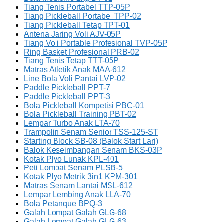
Tiang Tenis Portabel TTP-05P
Tiang Pickleball Portabel TPP-02
Tiang Pickleball Tetap TPT-01
Antena Jaring Voli AJV-05P
Tiang Voli Portable Profesional TVP-05P
Ring Basket Profesional PRB-02
Tiang Tenis Tetap TTT-05P
Matras Atletik Anak MAA-612
Line Bola Voli Pantai LVP-02
Paddle Pickleball PPT-7
Paddle Pickleball PPT-3
Bola Pickleball Kompetisi PBC-01
Bola Pickleball Training PBT-02
Lempar Turbo Anak LTA-70
Trampolin Senam Senior TSS-125-ST
Starting Block SB-08 (Balok Start Lari)
Balok Keseimbangan Senam BKS-03P
Kotak Plyo Lunak KPL-401
Peti Lompat Senam PLSB-5
Kotak Plyo Metrik 3in1 KPM-301
Matras Senam Lantai MSL-612
Lempar Lembing Anak LLA-70
Bola Petanque BPQ-3
Galah Lompat Galah GLG-68
Galah Lompat Galah GLG-63