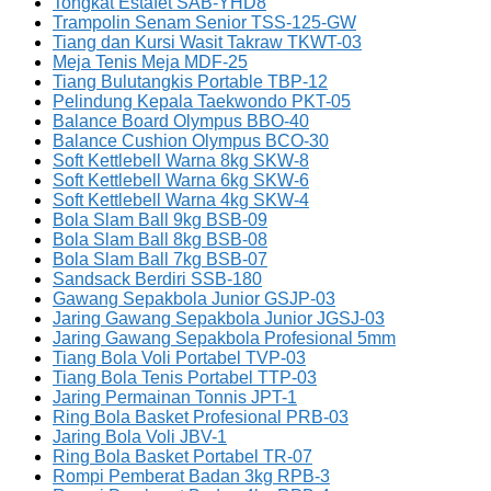
Tongkat Estafet SAB-YHD8
Trampolin Senam Senior TSS-125-GW
Tiang dan Kursi Wasit Takraw TKWT-03
Meja Tenis Meja MDF-25
Tiang Bulutangkis Portable TBP-12
Pelindung Kepala Taekwondo PKT-05
Balance Board Olympus BBO-40
Balance Cushion Olympus BCO-30
Soft Kettlebell Warna 8kg SKW-8
Soft Kettlebell Warna 6kg SKW-6
Soft Kettlebell Warna 4kg SKW-4
Bola Slam Ball 9kg BSB-09
Bola Slam Ball 8kg BSB-08
Bola Slam Ball 7kg BSB-07
Sandsack Berdiri SSB-180
Gawang Sepakbola Junior GSJP-03
Jaring Gawang Sepakbola Junior JGSJ-03
Jaring Gawang Sepakbola Profesional 5mm
Tiang Bola Voli Portabel TVP-03
Tiang Bola Tenis Portabel TTP-03
Jaring Permainan Tonnis JPT-1
Ring Bola Basket Profesional PRB-03
Jaring Bola Voli JBV-1
Ring Bola Basket Portabel TR-07
Rompi Pemberat Badan 3kg RPB-3