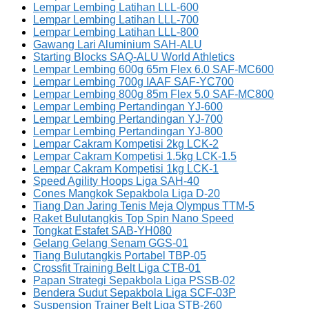
Lempar Lembing Latihan LLL-600
Lempar Lembing Latihan LLL-700
Lempar Lembing Latihan LLL-800
Gawang Lari Aluminium SAH-ALU
Starting Blocks SAQ-ALU World Athletics
Lempar Lembing 600g 65m Flex 6.0 SAF-MC600
Lempar Lembing 700g IAAF SAF-YC700
Lempar Lembing 800g 85m Flex 5.0 SAF-MC800
Lempar Lembing Pertandingan YJ-600
Lempar Lembing Pertandingan YJ-700
Lempar Lembing Pertandingan YJ-800
Lempar Cakram Kompetisi 2kg LCK-2
Lempar Cakram Kompetisi 1.5kg LCK-1.5
Lempar Cakram Kompetisi 1kg LCK-1
Speed Agility Hoops Liga SAH-40
Cones Mangkok Sepakbola Liga D-20
Tiang Dan Jaring Tenis Meja Olympus TTM-5
Raket Bulutangkis Top Spin Nano Speed
Tongkat Estafet SAB-YH080
Gelang Gelang Senam GGS-01
Tiang Bulutangkis Portabel TBP-05
Crossfit Training Belt Liga CTB-01
Papan Strategi Sepakbola Liga PSSB-02
Bendera Sudut Sepakbola Liga SCF-03P
Suspension Trainer Belt Liga STB-260