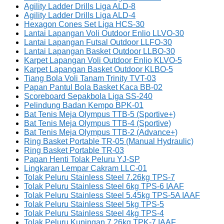
Agility Ladder Drills Liga ALD-8
Agility Ladder Drills Liga ALD-4
Hexagon Cones Set Liga HCS-30
Lantai Lapangan Voli Outdoor Enlio LLVO-30
Lantai Lapangan Futsal Outdoor LLFO-30
Lantai Lapangan Basket Outdoor LLBO-30
Karpet Lapangan Voli Outdoor Enlio KLVO-5
Karpet Lapangan Basket Outdoor KLBO-5
Tiang Bola Voli Tanam Trinity TVT-03
Papan Pantul Bola Basket Kaca BB-02
Scoreboard Sepakbola Liga SS-240
Pelindung Badan Kempo BPK-01
Bat Tenis Meja Olympus TTB-5 (Sportive+)
Bat Tenis Meja Olympus TTB-4 (Sportive)
Bat Tenis Meja Olympus TTB-2 (Advance+)
Ring Basket Portable TR-05 (Manual Hydraulic)
Ring Basket Portable TR-03
Papan Henti Tolak Peluru YJ-SP
Lingkaran Lempar Cakram LLC-01
Tolak Peluru Stainless Steel 7.26kg TPS-7
Tolak Peluru Stainless Steel 6kg TPS-6 IAAF
Tolak Peluru Stainless Steel 5.45kg TPS-5A IAAF
Tolak Peluru Stainless Steel 5kg TPS-5
Tolak Peluru Stainless Steel 4kg TPS-4
Tolak Peluru Kuningan 7.26kg TPK-7 IAAF