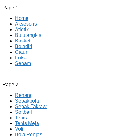
Page 1
Home
Aksesoris
Atletik
Bulutangkis
Basket
Beladiri
Catur
Futsal
Senam
CV JAYA BERSAMA Co Id
Menyediakan Semua Perlengkapan Olahraga Yang
Page 2
Lengkap, Berkualitas Dengan Harga Yang Murah
Renang
Sepakbola
Sepak Takraw
Softball
Tenis
Tenis Meja
Voli
Bola Penjas