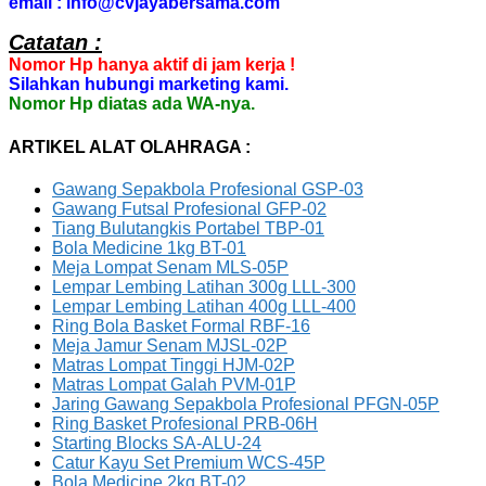
email : info@cvjayabersama.com
Catatan :
Nomor Hp hanya aktif di jam kerja !
Silahkan hubungi marketing kami.
Nomor Hp diatas ada WA-nya.
ARTIKEL ALAT OLAHRAGA :
Gawang Sepakbola Profesional GSP-03
Gawang Futsal Profesional GFP-02
Tiang Bulutangkis Portabel TBP-01
Bola Medicine 1kg BT-01
Meja Lompat Senam MLS-05P
Lempar Lembing Latihan 300g LLL-300
Lempar Lembing Latihan 400g LLL-400
Ring Bola Basket Formal RBF-16
Meja Jamur Senam MJSL-02P
Matras Lompat Tinggi HJM-02P
Matras Lompat Galah PVM-01P
Jaring Gawang Sepakbola Profesional PFGN-05P
Ring Basket Profesional PRB-06H
Starting Blocks SA-ALU-24
Catur Kayu Set Premium WCS-45P
Bola Medicine 2kg BT-02