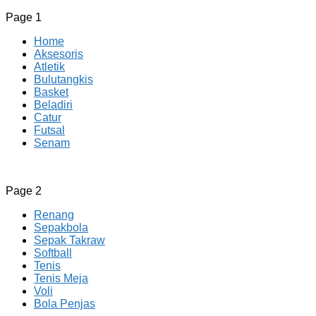
Page 1
Home
Aksesoris
Atletik
Bulutangkis
Basket
Beladiri
Catur
Futsal
Senam
CV JAYA BERSAMA Co Id
Menyediakan Semua Perlengkapan Olahraga Yang Lengkap, 
Page 2
Renang
Sepakbola
Sepak Takraw
Softball
Tenis
Tenis Meja
Voli
Bola Penjas