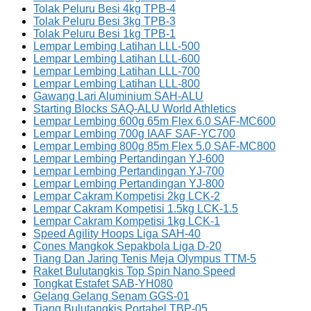
Tolak Peluru Besi 4kg TPB-4
Tolak Peluru Besi 3kg TPB-3
Tolak Peluru Besi 1kg TPB-1
Lempar Lembing Latihan LLL-500
Lempar Lembing Latihan LLL-600
Lempar Lembing Latihan LLL-700
Lempar Lembing Latihan LLL-800
Gawang Lari Aluminium SAH-ALU
Starting Blocks SAQ-ALU World Athletics
Lempar Lembing 600g 65m Flex 6.0 SAF-MC600
Lempar Lembing 700g IAAF SAF-YC700
Lempar Lembing 800g 85m Flex 5.0 SAF-MC800
Lempar Lembing Pertandingan YJ-600
Lempar Lembing Pertandingan YJ-700
Lempar Lembing Pertandingan YJ-800
Lempar Cakram Kompetisi 2kg LCK-2
Lempar Cakram Kompetisi 1.5kg LCK-1.5
Lempar Cakram Kompetisi 1kg LCK-1
Speed Agility Hoops Liga SAH-40
Cones Mangkok Sepakbola Liga D-20
Tiang Dan Jaring Tenis Meja Olympus TTM-5
Raket Bulutangkis Top Spin Nano Speed
Tongkat Estafet SAB-YH080
Gelang Gelang Senam GGS-01
Tiang Bulutangkis Portabel TBP-05