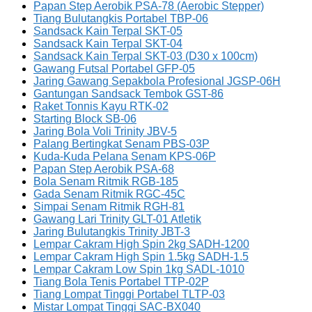
Papan Step Aerobik PSA-78 (Aerobic Stepper)
Tiang Bulutangkis Portabel TBP-06
Sandsack Kain Terpal SKT-05
Sandsack Kain Terpal SKT-04
Sandsack Kain Terpal SKT-03 (D30 x 100cm)
Gawang Futsal Portabel GFP-05
Jaring Gawang Sepakbola Profesional JGSP-06H
Gantungan Sandsack Tembok GST-86
Raket Tonnis Kayu RTK-02
Starting Block SB-06
Jaring Bola Voli Trinity JBV-5
Palang Bertingkat Senam PBS-03P
Kuda-Kuda Pelana Senam KPS-06P
Papan Step Aerobik PSA-68
Bola Senam Ritmik RGB-185
Gada Senam Ritmik RGC-45C
Simpai Senam Ritmik RGH-81
Gawang Lari Trinity GLT-01 Atletik
Jaring Bulutangkis Trinity JBT-3
Lempar Cakram High Spin 2kg SADH-1200
Lempar Cakram High Spin 1.5kg SADH-1.5
Lempar Cakram Low Spin 1kg SADL-1010
Tiang Bola Tenis Portabel TTP-02P
Tiang Lompat Tinggi Portabel TLTP-03
Mistar Lompat Tinggi SAC-BX040