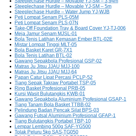
Steeplechase Hurdle – Movable YJ-SM – 3,94m
Steeplechase Hurdle – Movable YJ-SM – 5m
Steeplechase Hurdle – Water Jump YJ-WJB
Peti Lompat Senam PLS-05M
Peti Lompat Senam PLS-07N
Take-Off Foundation Tray & Board Cover YJ-TJ-006
Meja Jamur Senam MJSL-01
Bola Tenis Latihan Kemasan Ember BTL-02E
Mistar Lompat Tinggi MLT-05
Bola Basket Karet GR-7X1
Bola Tenis Latihan BTL-02
Gawang Sepakbola Profesional GSP-02
Matras Ju Jitsu JJAU MJJ-100
Matras Ju Jitsu JJAU MJJ-64
Papan Catur Lipat Percasi PCLP-52
Tiang Sepak Takraw Portabel TSP-05
Ring Basket Profesional PRB-05
Kursi Wasit Bulutangkis KWB-01
Gawang Sepakbola Aluminium Profesional GSAP-1
Tiang Tanam Bola Basket TTBB-02
Pelindung Badan Pencak Silat BPS-03
Gawang Futsal Aluminium Profesional GFAP-1
Tiang Bulutangkis Portabel TBP-10
Lempar Lembing 500g SAF-YG500
Tolak Peluru 5kg SAS-TG050