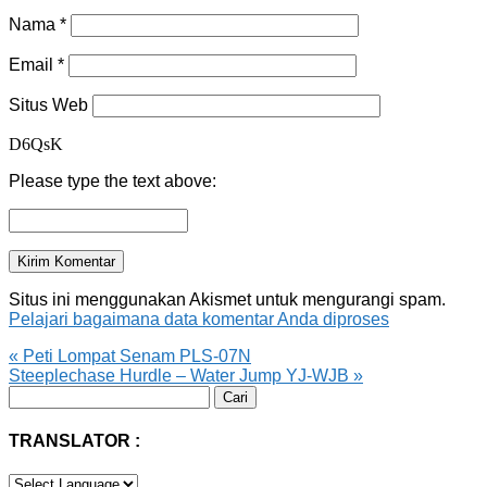
Nama
*
Email
*
Situs Web
D6QsK
Please type the text above:
Situs ini menggunakan Akismet untuk mengurangi spam.
Pelajari bagaimana data komentar Anda diproses
«
Peti Lompat Senam PLS-07N
Steeplechase Hurdle – Water Jump YJ-WJB
»
Cari
untuk:
TRANSLATOR :