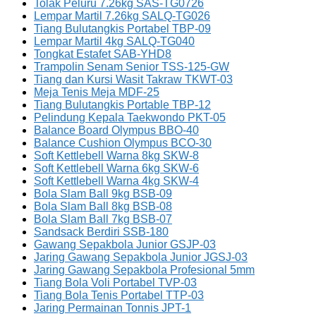
Tolak Peluru 7.26kg SAS-TG0726
Lempar Martil 7.26kg SALQ-TG026
Tiang Bulutangkis Portabel TBP-09
Lempar Martil 4kg SALQ-TG040
Tongkat Estafet SAB-YHD8
Trampolin Senam Senior TSS-125-GW
Tiang dan Kursi Wasit Takraw TKWT-03
Meja Tenis Meja MDF-25
Tiang Bulutangkis Portable TBP-12
Pelindung Kepala Taekwondo PKT-05
Balance Board Olympus BBO-40
Balance Cushion Olympus BCO-30
Soft Kettlebell Warna 8kg SKW-8
Soft Kettlebell Warna 6kg SKW-6
Soft Kettlebell Warna 4kg SKW-4
Bola Slam Ball 9kg BSB-09
Bola Slam Ball 8kg BSB-08
Bola Slam Ball 7kg BSB-07
Sandsack Berdiri SSB-180
Gawang Sepakbola Junior GSJP-03
Jaring Gawang Sepakbola Junior JGSJ-03
Jaring Gawang Sepakbola Profesional 5mm
Tiang Bola Voli Portabel TVP-03
Tiang Bola Tenis Portabel TTP-03
Jaring Permainan Tonnis JPT-1