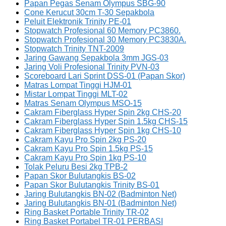
Papan Pegas Senam Olympus SBG-90
Cone Kerucut 30cm T-30 Sepakbola
Peluit Elektronik Trinity PE-01
Stopwatch Profesional 60 Memory PC3860.
Stopwatch Profesional 30 Memory PC3830A.
Stopwatch Trinity TNT-2009
Jaring Gawang Sepakbola 3mm JGS-03
Jaring Voli Profesional Trinity PVN-03
Scoreboard Lari Sprint DSS-01 (Papan Skor)
Matras Lompat Tinggi HJM-01
Mistar Lompat Tinggi MLT-02
Matras Senam Olympus MSO-15
Cakram Fiberglass Hyper Spin 2kg CHS-20
Cakram Fiberglass Hyper Spin 1.5kg CHS-15
Cakram Fiberglass Hyper Spin 1kg CHS-10
Cakram Kayu Pro Spin 2kg PS-20
Cakram Kayu Pro Spin 1.5kg PS-15
Cakram Kayu Pro Spin 1kg PS-10
Tolak Peluru Besi 2kg TPB-2
Papan Skor Bulutangkis BS-02
Papan Skor Bulutangkis Trinity BS-01
Jaring Bulutangkis BN-02 (Badminton Net)
Jaring Bulutangkis BN-01 (Badminton Net)
Ring Basket Portable Trinity TR-02
Ring Basket Portabel TR-01 PERBASI