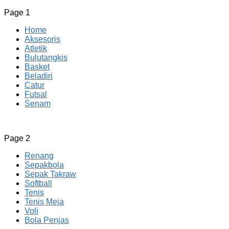
Page 1
Home
Aksesoris
Atletik
Bulutangkis
Basket
Beladiri
Catur
Futsal
Senam
CV JAYA BERSAMA Co Id
Menyediakan Semua Perlengkapan Olahraga Yang
Page 2
Lengkap, Berkualitas Dengan Harga Yang Murah
Renang
Sepakbola
Sepak Takraw
Softball
Tenis
Tenis Meja
Voli
Bola Penjas