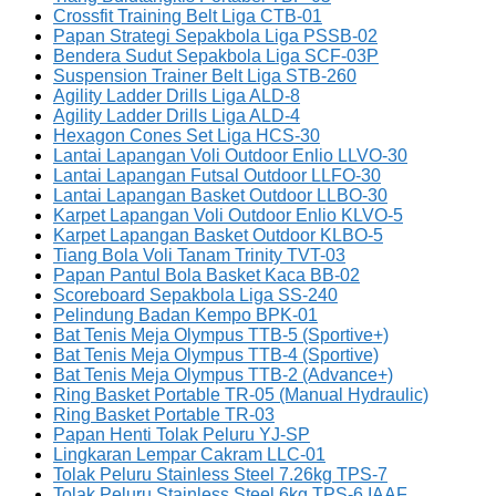
Crossfit Training Belt Liga CTB-01
Papan Strategi Sepakbola Liga PSSB-02
Bendera Sudut Sepakbola Liga SCF-03P
Suspension Trainer Belt Liga STB-260
Agility Ladder Drills Liga ALD-8
Agility Ladder Drills Liga ALD-4
Hexagon Cones Set Liga HCS-30
Lantai Lapangan Voli Outdoor Enlio LLVO-30
Lantai Lapangan Futsal Outdoor LLFO-30
Lantai Lapangan Basket Outdoor LLBO-30
Karpet Lapangan Voli Outdoor Enlio KLVO-5
Karpet Lapangan Basket Outdoor KLBO-5
Tiang Bola Voli Tanam Trinity TVT-03
Papan Pantul Bola Basket Kaca BB-02
Scoreboard Sepakbola Liga SS-240
Pelindung Badan Kempo BPK-01
Bat Tenis Meja Olympus TTB-5 (Sportive+)
Bat Tenis Meja Olympus TTB-4 (Sportive)
Bat Tenis Meja Olympus TTB-2 (Advance+)
Ring Basket Portable TR-05 (Manual Hydraulic)
Ring Basket Portable TR-03
Papan Henti Tolak Peluru YJ-SP
Lingkaran Lempar Cakram LLC-01
Tolak Peluru Stainless Steel 7.26kg TPS-7
Tolak Peluru Stainless Steel 6kg TPS-6 IAAF