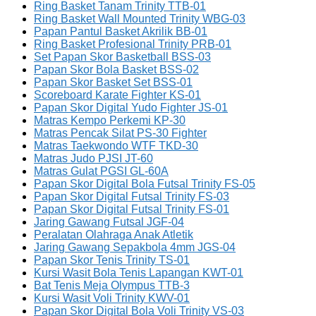
Ring Basket Tanam Trinity TTB-01
Ring Basket Wall Mounted Trinity WBG-03
Papan Pantul Basket Akrilik BB-01
Ring Basket Profesional Trinity PRB-01
Set Papan Skor Basketball BSS-03
Papan Skor Bola Basket BSS-02
Papan Skor Basket Set BSS-01
Scoreboard Karate Fighter KS-01
Papan Skor Digital Yudo Fighter JS-01
Matras Kempo Perkemi KP-30
Matras Pencak Silat PS-30 Fighter
Matras Taekwondo WTF TKD-30
Matras Judo PJSI JT-60
Matras Gulat PGSI GL-60A
Papan Skor Digital Bola Futsal Trinity FS-05
Papan Skor Digital Futsal Trinity FS-03
Papan Skor Digital Futsal Trinity FS-01
Jaring Gawang Futsal JGF-04
Peralatan Olahraga Anak Atletik
Jaring Gawang Sepakbola 4mm JGS-04
Papan Skor Tenis Trinity TS-01
Kursi Wasit Bola Tenis Lapangan KWT-01
Bat Tenis Meja Olympus TTB-3
Kursi Wasit Voli Trinity KWV-01
Papan Skor Digital Bola Voli Trinity VS-03