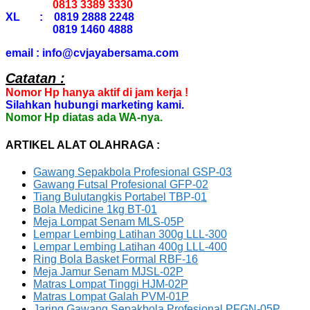
0813 3389 3330
XL : 0819 2888 2248
0819 1460 4888
email : info@cvjayabersama.com
Catatan :
Nomor Hp hanya aktif di jam kerja !
Silahkan hubungi marketing kami.
Nomor Hp diatas ada WA-nya.
ARTIKEL ALAT OLAHRAGA :
Gawang Sepakbola Profesional GSP-03
Gawang Futsal Profesional GFP-02
Tiang Bulutangkis Portabel TBP-01
Bola Medicine 1kg BT-01
Meja Lompat Senam MLS-05P
Lempar Lembing Latihan 300g LLL-300
Lempar Lembing Latihan 400g LLL-400
Ring Bola Basket Formal RBF-16
Meja Jamur Senam MJSL-02P
Matras Lompat Tinggi HJM-02P
Matras Lompat Galah PVM-01P
Jaring Gawang Sepakbola Profesional PFGN-05P