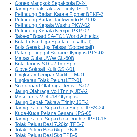
Cones Mangkok Sepakbola D-24
Jaring Sepak Takraw Trinity JST-1
Pelindung Badan Karate Fighter BPKF-2
Pelindung Badan Taekwondo BPT-02
Pelindung Kepala Wushu PKW-02
Pelindung Kepala Kempo PKP-02
Take-off Board SA-TO1 World Athletics
Bola Futsal Liga Sparta (Futsalball)
Bola Sepak Liga Telstar (Soccerball)
Palang Tunggal Senam Olympus PTS-02
Matras Gulat UWW GL-60B
Bola Tonnis STG-2 Top Spin
Glove Softball Kulit GSK-01
Lingkaran Lempar Martil LLM-01
Lingkaran Tolak Peluru LTP-01
Scoreboard Olahraga Tenis TS-02
Jaring Olahraga Voli Trinity JBV-2
Meja Tenis MDF-18 Olympus
Jaring Sepak Takraw Trinity JST-2
Jaring Pantul Sepakbola Single JPSS-24
Kuda-Kuda Pelana Senam KPS-05
Jaring Pantul Sepakbola Double JPSD-18
Tolak Peluru Besi 7.26kg TPB-7
Tolak Peluru Besi 6kg TPB-6
Tolak Peluru Besi 5kg TPB-5