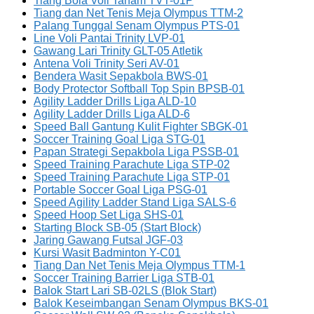
Tiang Bola Voli Tanam TVT-01P
Tiang dan Net Tenis Meja Olympus TTM-2
Palang Tunggal Senam Olympus PTS-01
Line Voli Pantai Trinity LVP-01
Gawang Lari Trinity GLT-05 Atletik
Antena Voli Trinity Seri AV-01
Bendera Wasit Sepakbola BWS-01
Body Protector Softball Top Spin BPSB-01
Agility Ladder Drills Liga ALD-10
Agility Ladder Drills Liga ALD-6
Speed Ball Gantung Kulit Fighter SBGK-01
Soccer Training Goal Liga STG-01
Papan Strategi Sepakbola Liga PSSB-01
Speed Training Parachute Liga STP-02
Speed Training Parachute Liga STP-01
Portable Soccer Goal Liga PSG-01
Speed Agility Ladder Stand Liga SALS-6
Speed Hoop Set Liga SHS-01
Starting Block SB-05 (Start Block)
Jaring Gawang Futsal JGF-03
Kursi Wasit Badminton Y-C01
Tiang Dan Net Tenis Meja Olympus TTM-1
Soccer Training Barrier Liga STB-01
Balok Start Lari SB-02LS (Blok Start)
Balok Keseimbangan Senam Olympus BKS-01