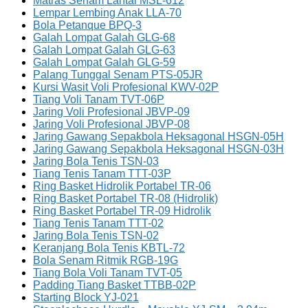
Matras Senam Lantai MSL-612
Lempar Lembing Anak LLA-70
Bola Petanque BPQ-3
Galah Lompat Galah GLG-68
Galah Lompat Galah GLG-63
Galah Lompat Galah GLG-59
Palang Tunggal Senam PTS-05JR
Kursi Wasit Voli Profesional KWV-02P
Tiang Voli Tanam TVT-06P
Jaring Voli Profesional JBVP-09
Jaring Voli Profesional JBVP-08
Jaring Gawang Sepakbola Heksagonal HSGN-05H
Jaring Gawang Sepakbola Heksagonal HSGN-03H
Jaring Bola Tenis TSN-03
Tiang Tenis Tanam TTT-03P
Ring Basket Hidrolik Portabel TR-06
Ring Basket Portabel TR-08 (Hidrolik)
Ring Basket Portabel TR-09 Hidrolik
Tiang Tenis Tanam TTT-02
Jaring Bola Tenis TSN-02
Keranjang Bola Tenis KBTL-72
Bola Senam Ritmik RGB-19G
Tiang Bola Voli Tanam TVT-05
Padding Tiang Basket TTBB-02P
Starting Block YJ-021