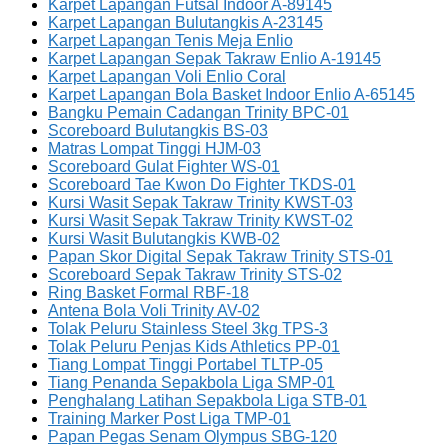
Karpet Lapangan Futsal Indoor A-89145
Karpet Lapangan Bulutangkis A-23145
Karpet Lapangan Tenis Meja Enlio
Karpet Lapangan Sepak Takraw Enlio A-19145
Karpet Lapangan Voli Enlio Coral
Karpet Lapangan Bola Basket Indoor Enlio A-65145
Bangku Pemain Cadangan Trinity BPC-01
Scoreboard Bulutangkis BS-03
Matras Lompat Tinggi HJM-03
Scoreboard Gulat Fighter WS-01
Scoreboard Tae Kwon Do Fighter TKDS-01
Kursi Wasit Sepak Takraw Trinity KWST-03
Kursi Wasit Sepak Takraw Trinity KWST-02
Kursi Wasit Bulutangkis KWB-02
Papan Skor Digital Sepak Takraw Trinity STS-01
Scoreboard Sepak Takraw Trinity STS-02
Ring Basket Formal RBF-18
Antena Bola Voli Trinity AV-02
Tolak Peluru Stainless Steel 3kg TPS-3
Tolak Peluru Penjas Kids Athletics PP-01
Tiang Lompat Tinggi Portabel TLTP-05
Tiang Penanda Sepakbola Liga SMP-01
Penghalang Latihan Sepakbola Liga STB-01
Training Marker Post Liga TMP-01
Papan Pegas Senam Olympus SBG-120