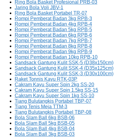
Ring Bola Basket Profesional PRB-03
Jaring Bola Voli JBV-1
Ring Bola Basket Portabel TR-07
Rompi Pemberat Badan 3kg RPB-3
Rompi Pemberat Badan 4kg RPB-4
Rompi Pemberat Badan 5kg RPB-5
Rompi Pemberat Badan 6kg RPB-6
Rompi Pemberat Badan 7kg RPB-7
Rompi Pemberat Badan 8kg RPB-8
Rompi Pemberat Badan 9kg RPB-9
Rompi Pemberat Badan 10kg RPB-10
Sandsack Gantung Kulit SSK-5 (D38x150cm)
Sandsack Gantung Kulit SSK-4 (D35x125cm)
Sandsack Gantung Kulit SSK-3 (D30x100cm)
Raket Tonnis Kayu RTK-03P
Cakram Kayu Super Spin 2kg SS-20
Cakram Kayu Super Spin 1.5kg SS-15
Cakram Kayu Super Spin 1kg SS-10
Tiang Bulutangkis Portabel TBP-07
Tiang Tenis Meja TTM-3
Tiang Bulutangkis Portabel TBP-08
Bola Slam Ball 6kg BSB-06
Bola Slam Ball 5kg BSB-05
Bola Slam Ball 4kg BSB-04
Bola Slam Ball 3kg BSB-03