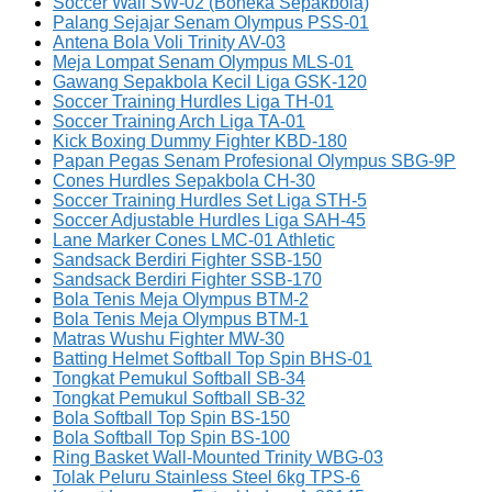
Soccer Wall SW-02 (Boneka Sepakbola)
Palang Sejajar Senam Olympus PSS-01
Antena Bola Voli Trinity AV-03
Meja Lompat Senam Olympus MLS-01
Gawang Sepakbola Kecil Liga GSK-120
Soccer Training Hurdles Liga TH-01
Soccer Training Arch Liga TA-01
Kick Boxing Dummy Fighter KBD-180
Papan Pegas Senam Profesional Olympus SBG-9P
Cones Hurdles Sepakbola CH-30
Soccer Training Hurdles Set Liga STH-5
Soccer Adjustable Hurdles Liga SAH-45
Lane Marker Cones LMC-01 Athletic
Sandsack Berdiri Fighter SSB-150
Sandsack Berdiri Fighter SSB-170
Bola Tenis Meja Olympus BTM-2
Bola Tenis Meja Olympus BTM-1
Matras Wushu Fighter MW-30
Batting Helmet Softball Top Spin BHS-01
Tongkat Pemukul Softball SB-34
Tongkat Pemukul Softball SB-32
Bola Softball Top Spin BS-150
Bola Softball Top Spin BS-100
Ring Basket Wall-Mounted Trinity WBG-03
Tolak Peluru Stainless Steel 6kg TPS-6