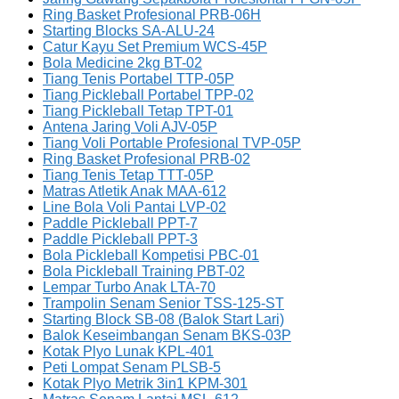
Ring Basket Profesional PRB-06H
Starting Blocks SA-ALU-24
Catur Kayu Set Premium WCS-45P
Bola Medicine 2kg BT-02
Tiang Tenis Portabel TTP-05P
Tiang Pickleball Portabel TPP-02
Tiang Pickleball Tetap TPT-01
Antena Jaring Voli AJV-05P
Tiang Voli Portable Profesional TVP-05P
Ring Basket Profesional PRB-02
Tiang Tenis Tetap TTT-05P
Matras Atletik Anak MAA-612
Line Bola Voli Pantai LVP-02
Paddle Pickleball PPT-7
Paddle Pickleball PPT-3
Bola Pickleball Kompetisi PBC-01
Bola Pickleball Training PBT-02
Lempar Turbo Anak LTA-70
Trampolin Senam Senior TSS-125-ST
Starting Block SB-08 (Balok Start Lari)
Balok Keseimbangan Senam BKS-03P
Kotak Plyo Lunak KPL-401
Peti Lompat Senam PLSB-5
Kotak Plyo Metrik 3in1 KPM-301