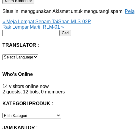
Situs ini menggunakan Akismet untuk mengurangi spam.
Pela
«
Meja Lompat Senam TaiShan MLS-02P
Rak Lempar Martil RLM-01
»
Cari
untuk:
TRANSLATOR :
Who's Online
14 visitors online now
2 guests,
12 bots,
0 members
KATEGORI PRODUK :
KATEGORI
PRODUK
:
JAM KANTOR :