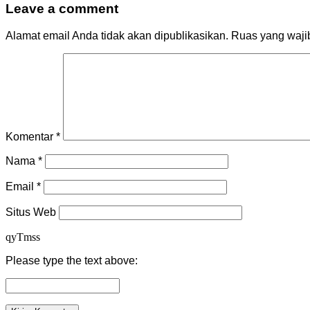
Leave a comment
Alamat email Anda tidak akan dipublikasikan.
Ruas yang waji
Komentar
*
Nama
*
Email
*
Situs Web
qyTmss
Please type the text above: