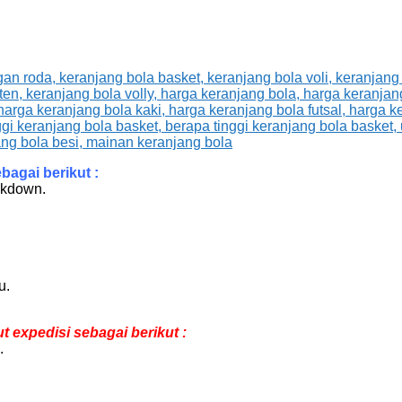
agai berikut :
ckdown.
u.
expedisi sebagai berikut :
.