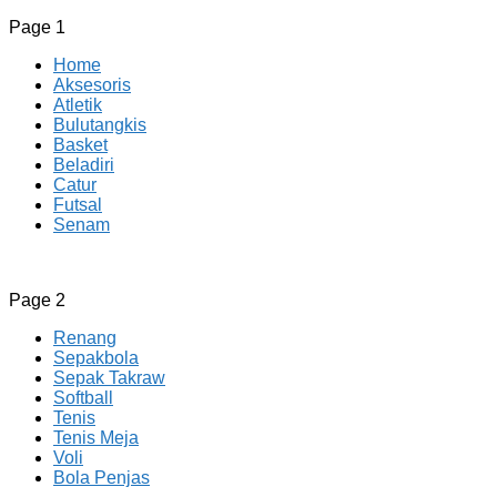
Page 1
Home
Aksesoris
Atletik
Bulutangkis
Basket
Beladiri
Catur
Futsal
Senam
CV JAYA BERSAMA Co Id
Menyediakan Semua Perlengkapan Olahraga Yang Lengkap, 
Page 2
Renang
Sepakbola
Sepak Takraw
Softball
Tenis
Tenis Meja
Voli
Bola Penjas