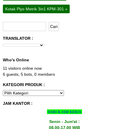
Kotak Plyo Metrik 3in1 KPM-301
»
TRANSLATOR :
Who's Online
11 visitors online now
6 guests,
5 bots,
0 members
KATEGORI PRODUK :
JAM KANTOR :
HARI & JAM KERJA
Senin - Jum'at :
08.00-17.00 WIB