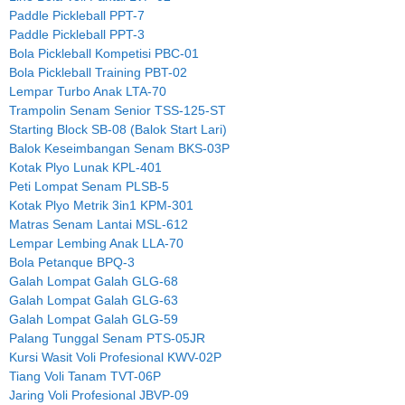
Paddle Pickleball PPT-7
Paddle Pickleball PPT-3
Bola Pickleball Kompetisi PBC-01
Bola Pickleball Training PBT-02
Lempar Turbo Anak LTA-70
Trampolin Senam Senior TSS-125-ST
Starting Block SB-08 (Balok Start Lari)
Balok Keseimbangan Senam BKS-03P
Kotak Plyo Lunak KPL-401
Peti Lompat Senam PLSB-5
Kotak Plyo Metrik 3in1 KPM-301
Matras Senam Lantai MSL-612
Lempar Lembing Anak LLA-70
Bola Petanque BPQ-3
Galah Lompat Galah GLG-68
Galah Lompat Galah GLG-63
Galah Lompat Galah GLG-59
Palang Tunggal Senam PTS-05JR
Kursi Wasit Voli Profesional KWV-02P
Tiang Voli Tanam TVT-06P
Jaring Voli Profesional JBVP-09