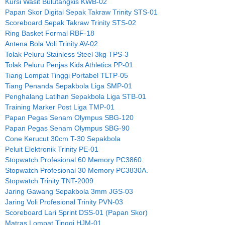
Kursi Wasit Bulutangkis KWB-02
Papan Skor Digital Sepak Takraw Trinity STS-01
Scoreboard Sepak Takraw Trinity STS-02
Ring Basket Formal RBF-18
Antena Bola Voli Trinity AV-02
Tolak Peluru Stainless Steel 3kg TPS-3
Tolak Peluru Penjas Kids Athletics PP-01
Tiang Lompat Tinggi Portabel TLTP-05
Tiang Penanda Sepakbola Liga SMP-01
Penghalang Latihan Sepakbola Liga STB-01
Training Marker Post Liga TMP-01
Papan Pegas Senam Olympus SBG-120
Papan Pegas Senam Olympus SBG-90
Cone Kerucut 30cm T-30 Sepakbola
Peluit Elektronik Trinity PE-01
Stopwatch Profesional 60 Memory PC3860.
Stopwatch Profesional 30 Memory PC3830A.
Stopwatch Trinity TNT-2009
Jaring Gawang Sepakbola 3mm JGS-03
Jaring Voli Profesional Trinity PVN-03
Scoreboard Lari Sprint DSS-01 (Papan Skor)
Matras Lompat Tinggi HJM-01