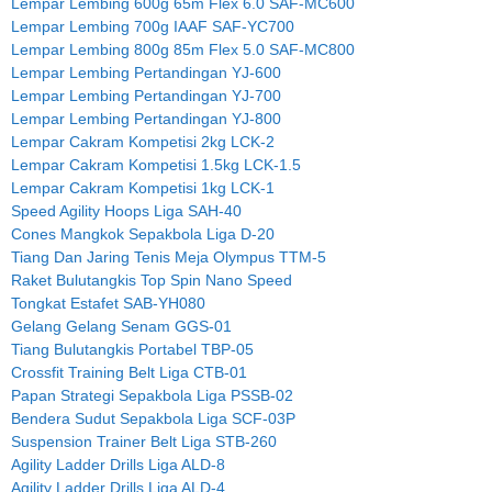
Lempar Lembing 600g 65m Flex 6.0 SAF-MC600
Lempar Lembing 700g IAAF SAF-YC700
Lempar Lembing 800g 85m Flex 5.0 SAF-MC800
Lempar Lembing Pertandingan YJ-600
Lempar Lembing Pertandingan YJ-700
Lempar Lembing Pertandingan YJ-800
Lempar Cakram Kompetisi 2kg LCK-2
Lempar Cakram Kompetisi 1.5kg LCK-1.5
Lempar Cakram Kompetisi 1kg LCK-1
Speed Agility Hoops Liga SAH-40
Cones Mangkok Sepakbola Liga D-20
Tiang Dan Jaring Tenis Meja Olympus TTM-5
Raket Bulutangkis Top Spin Nano Speed
Tongkat Estafet SAB-YH080
Gelang Gelang Senam GGS-01
Tiang Bulutangkis Portabel TBP-05
Crossfit Training Belt Liga CTB-01
Papan Strategi Sepakbola Liga PSSB-02
Bendera Sudut Sepakbola Liga SCF-03P
Suspension Trainer Belt Liga STB-260
Agility Ladder Drills Liga ALD-8
Agility Ladder Drills Liga ALD-4