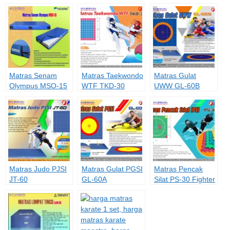
Matras Senam
Matras Taekwondo
Matras Gulat
Olympus MSO-15
WTF TKD-30
UWW GL-60B
Matras Judo PJSI
Matras Gulat PGSI
Matras Pencak
JT-60
GL-60A
Silat PS-30 Fighter