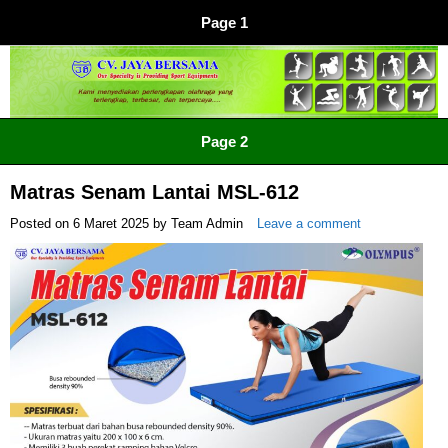
Page 1
CV JAYA BERSAMA Co Id
Menyediakan Semua Perlengkapan Olahraga Yang
Page 2
Lengkap, Berkualitas Dengan Harga Yang Murah
Matras Senam Lantai MSL-612
Posted on
6 Maret 2025
by
Team Admin
Leave a comment