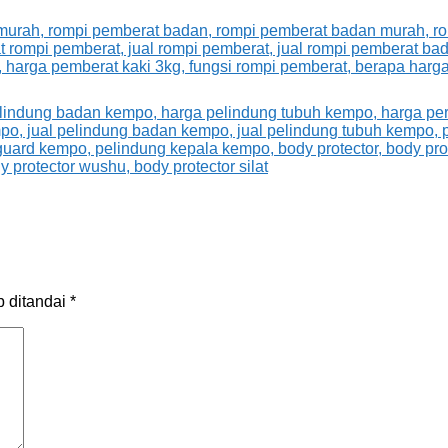
b ditandai
*