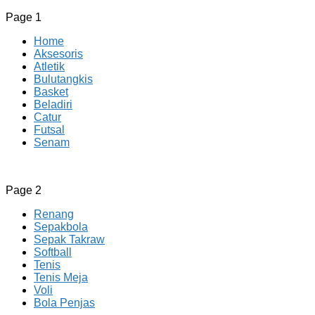
Page 1
Home
Aksesoris
Atletik
Bulutangkis
Basket
Beladiri
Catur
Futsal
Senam
CV JAYA BERSAMA Co Id
Menyediakan Semua Perlengkapan Olahraga Yang Lengkap, 
Page 2
Renang
Sepakbola
Sepak Takraw
Softball
Tenis
Tenis Meja
Voli
Bola Penjas