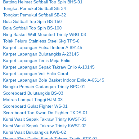
Batting Helmet Softball Top Spin BHS-01
Tongkat Pemukul Softball SB-34
Tongkat Pemukul Softball SB-32
Bola Softball Top Spin BS-150
Bola Softball Top Spin BS-100
Ring Basket Wall-Mounted Trinity WBG-03
Tolak Peluru Stainless Steel 6kg TPS-6
Karpet Lapangan Futsal Indoor A-89145
Karpet Lapangan Bulutangkis A-23145
Karpet Lapangan Tenis Meja Enlio
Karpet Lapangan Sepak Takraw Enlio A-19145
Karpet Lapangan Voli Enlio Coral
Karpet Lapangan Bola Basket Indoor Enlio A-65145
Bangku Pemain Cadangan Trinity BPC-01
Scoreboard Bulutangkis BS-03
Matras Lompat Tinggi HJM-03
Scoreboard Gulat Fighter WS-01
Scoreboard Tae Kwon Do Fighter TKDS-01
Kursi Wasit Sepak Takraw Trinity KWST-03
Kursi Wasit Sepak Takraw Trinity KWST-02
Kursi Wasit Bulutangkis KWB-02
Papan Skor Digital Sepak Takraw Trinity STS-01