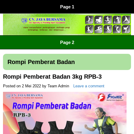
Page 1
CV JAYA BERSAMA Co Id
Menyediakan Semua Perlengkapan Olahraga Yang
Page 2
Lengkap, Berkualitas Dengan Harga Yang Murah
Rompi Pemberat Badan
Rompi Pemberat Badan 3kg RPB-3
Posted on
2 Mei 2022
by
Team Admin
Leave a comment