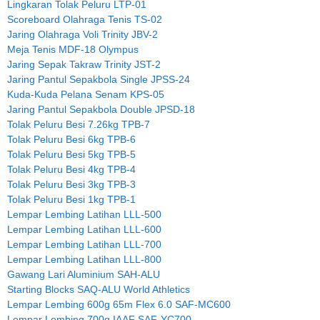
Lingkaran Tolak Peluru LTP-01
Scoreboard Olahraga Tenis TS-02
Jaring Olahraga Voli Trinity JBV-2
Meja Tenis MDF-18 Olympus
Jaring Sepak Takraw Trinity JST-2
Jaring Pantul Sepakbola Single JPSS-24
Kuda-Kuda Pelana Senam KPS-05
Jaring Pantul Sepakbola Double JPSD-18
Tolak Peluru Besi 7.26kg TPB-7
Tolak Peluru Besi 6kg TPB-6
Tolak Peluru Besi 5kg TPB-5
Tolak Peluru Besi 4kg TPB-4
Tolak Peluru Besi 3kg TPB-3
Tolak Peluru Besi 1kg TPB-1
Lempar Lembing Latihan LLL-500
Lempar Lembing Latihan LLL-600
Lempar Lembing Latihan LLL-700
Lempar Lembing Latihan LLL-800
Gawang Lari Aluminium SAH-ALU
Starting Blocks SAQ-ALU World Athletics
Lempar Lembing 600g 65m Flex 6.0 SAF-MC600
Lempar Lembing 700g IAAF SAF-YC700