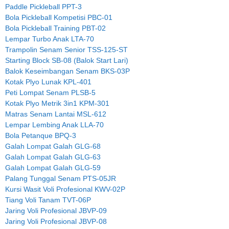
Paddle Pickleball PPT-3
Bola Pickleball Kompetisi PBC-01
Bola Pickleball Training PBT-02
Lempar Turbo Anak LTA-70
Trampolin Senam Senior TSS-125-ST
Starting Block SB-08 (Balok Start Lari)
Balok Keseimbangan Senam BKS-03P
Kotak Plyo Lunak KPL-401
Peti Lompat Senam PLSB-5
Kotak Plyo Metrik 3in1 KPM-301
Matras Senam Lantai MSL-612
Lempar Lembing Anak LLA-70
Bola Petanque BPQ-3
Galah Lompat Galah GLG-68
Galah Lompat Galah GLG-63
Galah Lompat Galah GLG-59
Palang Tunggal Senam PTS-05JR
Kursi Wasit Voli Profesional KWV-02P
Tiang Voli Tanam TVT-06P
Jaring Voli Profesional JBVP-09
Jaring Voli Profesional JBVP-08