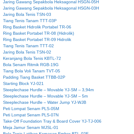
Jaring Gawang Sepakbola Heksagonal HSGN-05H
Jaring Gawang Sepakbola Heksagonal HSGN-03H
Jaring Bola Tenis TSN-03
Tiang Tenis Tanam TTT-03P
Ring Basket Hidrolik Portabel TR-06
Ring Basket Portabel TR-08 (Hidrolik)
Ring Basket Portabel TR-09 Hidrolik
Tiang Tenis Tanam TTT-02
Jaring Bola Tenis TSN-02
Keranjang Bola Tenis KBTL-72
Bola Senam Ritmik RGB-19G
Tiang Bola Voli Tanam TVT-05
Padding Tiang Basket TTBB-02P
Starting Block YJ-021
Steeplechase Hurdle – Movable YJ-SM – 3,94m
Steeplechase Hurdle – Movable YJ-SM – 5m
Steeplechase Hurdle – Water Jump YJ-WJB
Peti Lompat Senam PLS-05M
Peti Lompat Senam PLS-07N
Take-Off Foundation Tray & Board Cover YJ-TJ-006
Meja Jamur Senam MJSL-01
Bola Tenis Latihan Kemasan Ember BTL-02E