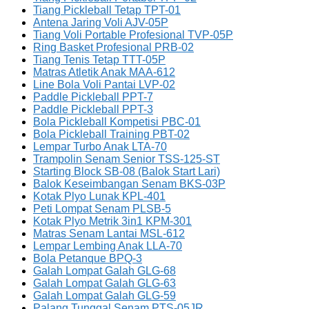
Tiang Pickleball Tetap TPT-01
Antena Jaring Voli AJV-05P
Tiang Voli Portable Profesional TVP-05P
Ring Basket Profesional PRB-02
Tiang Tenis Tetap TTT-05P
Matras Atletik Anak MAA-612
Line Bola Voli Pantai LVP-02
Paddle Pickleball PPT-7
Paddle Pickleball PPT-3
Bola Pickleball Kompetisi PBC-01
Bola Pickleball Training PBT-02
Lempar Turbo Anak LTA-70
Trampolin Senam Senior TSS-125-ST
Starting Block SB-08 (Balok Start Lari)
Balok Keseimbangan Senam BKS-03P
Kotak Plyo Lunak KPL-401
Peti Lompat Senam PLSB-5
Kotak Plyo Metrik 3in1 KPM-301
Matras Senam Lantai MSL-612
Lempar Lembing Anak LLA-70
Bola Petanque BPQ-3
Galah Lompat Galah GLG-68
Galah Lompat Galah GLG-63
Galah Lompat Galah GLG-59
Palang Tunggal Senam PTS-05JR