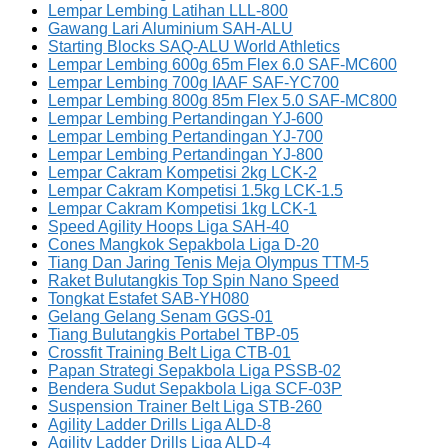
Lempar Lembing Latihan LLL-800
Gawang Lari Aluminium SAH-ALU
Starting Blocks SAQ-ALU World Athletics
Lempar Lembing 600g 65m Flex 6.0 SAF-MC600
Lempar Lembing 700g IAAF SAF-YC700
Lempar Lembing 800g 85m Flex 5.0 SAF-MC800
Lempar Lembing Pertandingan YJ-600
Lempar Lembing Pertandingan YJ-700
Lempar Lembing Pertandingan YJ-800
Lempar Cakram Kompetisi 2kg LCK-2
Lempar Cakram Kompetisi 1.5kg LCK-1.5
Lempar Cakram Kompetisi 1kg LCK-1
Speed Agility Hoops Liga SAH-40
Cones Mangkok Sepakbola Liga D-20
Tiang Dan Jaring Tenis Meja Olympus TTM-5
Raket Bulutangkis Top Spin Nano Speed
Tongkat Estafet SAB-YH080
Gelang Gelang Senam GGS-01
Tiang Bulutangkis Portabel TBP-05
Crossfit Training Belt Liga CTB-01
Papan Strategi Sepakbola Liga PSSB-02
Bendera Sudut Sepakbola Liga SCF-03P
Suspension Trainer Belt Liga STB-260
Agility Ladder Drills Liga ALD-8
Agility Ladder Drills Liga ALD-4