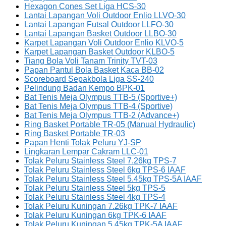
Hexagon Cones Set Liga HCS-30
Lantai Lapangan Voli Outdoor Enlio LLVO-30
Lantai Lapangan Futsal Outdoor LLFO-30
Lantai Lapangan Basket Outdoor LLBO-30
Karpet Lapangan Voli Outdoor Enlio KLVO-5
Karpet Lapangan Basket Outdoor KLBO-5
Tiang Bola Voli Tanam Trinity TVT-03
Papan Pantul Bola Basket Kaca BB-02
Scoreboard Sepakbola Liga SS-240
Pelindung Badan Kempo BPK-01
Bat Tenis Meja Olympus TTB-5 (Sportive+)
Bat Tenis Meja Olympus TTB-4 (Sportive)
Bat Tenis Meja Olympus TTB-2 (Advance+)
Ring Basket Portable TR-05 (Manual Hydraulic)
Ring Basket Portable TR-03
Papan Henti Tolak Peluru YJ-SP
Lingkaran Lempar Cakram LLC-01
Tolak Peluru Stainless Steel 7.26kg TPS-7
Tolak Peluru Stainless Steel 6kg TPS-6 IAAF
Tolak Peluru Stainless Steel 5.45kg TPS-5A IAAF
Tolak Peluru Stainless Steel 5kg TPS-5
Tolak Peluru Stainless Steel 4kg TPS-4
Tolak Peluru Kuningan 7.26kg TPK-7 IAAF
Tolak Peluru Kuningan 6kg TPK-6 IAAF
Tolak Peluru Kuningan 5.45kg TPK-5A IAAF