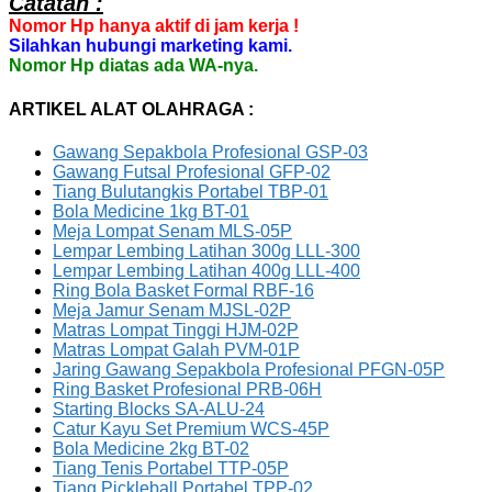
Catatan :
Nomor Hp hanya aktif di jam kerja !
Silahkan hubungi marketing kami.
Nomor Hp diatas ada WA-nya.
ARTIKEL ALAT OLAHRAGA :
Gawang Sepakbola Profesional GSP-03
Gawang Futsal Profesional GFP-02
Tiang Bulutangkis Portabel TBP-01
Bola Medicine 1kg BT-01
Meja Lompat Senam MLS-05P
Lempar Lembing Latihan 300g LLL-300
Lempar Lembing Latihan 400g LLL-400
Ring Bola Basket Formal RBF-16
Meja Jamur Senam MJSL-02P
Matras Lompat Tinggi HJM-02P
Matras Lompat Galah PVM-01P
Jaring Gawang Sepakbola Profesional PFGN-05P
Ring Basket Profesional PRB-06H
Starting Blocks SA-ALU-24
Catur Kayu Set Premium WCS-45P
Bola Medicine 2kg BT-02
Tiang Tenis Portabel TTP-05P
Tiang Pickleball Portabel TPP-02