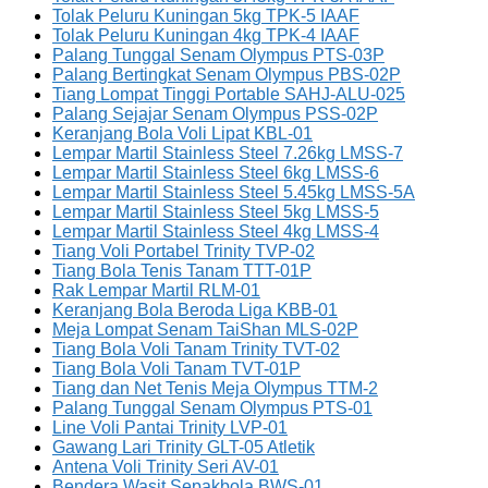
Tolak Peluru Kuningan 5kg TPK-5 IAAF
Tolak Peluru Kuningan 4kg TPK-4 IAAF
Palang Tunggal Senam Olympus PTS-03P
Palang Bertingkat Senam Olympus PBS-02P
Tiang Lompat Tinggi Portable SAHJ-ALU-025
Palang Sejajar Senam Olympus PSS-02P
Keranjang Bola Voli Lipat KBL-01
Lempar Martil Stainless Steel 7.26kg LMSS-7
Lempar Martil Stainless Steel 6kg LMSS-6
Lempar Martil Stainless Steel 5.45kg LMSS-5A
Lempar Martil Stainless Steel 5kg LMSS-5
Lempar Martil Stainless Steel 4kg LMSS-4
Tiang Voli Portabel Trinity TVP-02
Tiang Bola Tenis Tanam TTT-01P
Rak Lempar Martil RLM-01
Keranjang Bola Beroda Liga KBB-01
Meja Lompat Senam TaiShan MLS-02P
Tiang Bola Voli Tanam Trinity TVT-02
Tiang Bola Voli Tanam TVT-01P
Tiang dan Net Tenis Meja Olympus TTM-2
Palang Tunggal Senam Olympus PTS-01
Line Voli Pantai Trinity LVP-01
Gawang Lari Trinity GLT-05 Atletik
Antena Voli Trinity Seri AV-01
Bendera Wasit Sepakbola BWS-01