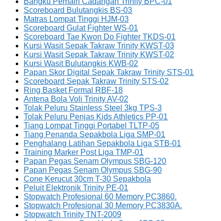
Bangku Pemain Cadangan Trinity BPC-01
Scoreboard Bulutangkis BS-03
Matras Lompat Tinggi HJM-03
Scoreboard Gulat Fighter WS-01
Scoreboard Tae Kwon Do Fighter TKDS-01
Kursi Wasit Sepak Takraw Trinity KWST-03
Kursi Wasit Sepak Takraw Trinity KWST-02
Kursi Wasit Bulutangkis KWB-02
Papan Skor Digital Sepak Takraw Trinity STS-01
Scoreboard Sepak Takraw Trinity STS-02
Ring Basket Formal RBF-18
Antena Bola Voli Trinity AV-02
Tolak Peluru Stainless Steel 3kg TPS-3
Tolak Peluru Penjas Kids Athletics PP-01
Tiang Lompat Tinggi Portabel TLTP-05
Tiang Penanda Sepakbola Liga SMP-01
Penghalang Latihan Sepakbola Liga STB-01
Training Marker Post Liga TMP-01
Papan Pegas Senam Olympus SBG-120
Papan Pegas Senam Olympus SBG-90
Cone Kerucut 30cm T-30 Sepakbola
Peluit Elektronik Trinity PE-01
Stopwatch Profesional 60 Memory PC3860.
Stopwatch Profesional 30 Memory PC3830A.
Stopwatch Trinity TNT-2009