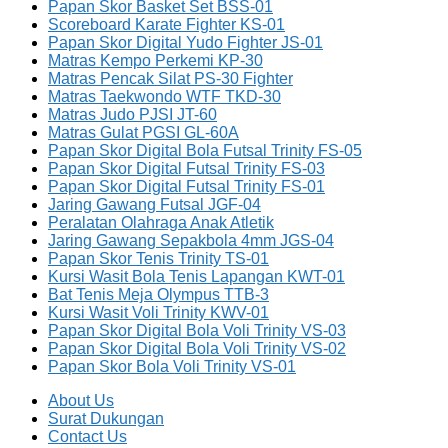
Papan Skor Basket Set BSS-01
Scoreboard Karate Fighter KS-01
Papan Skor Digital Yudo Fighter JS-01
Matras Kempo Perkemi KP-30
Matras Pencak Silat PS-30 Fighter
Matras Taekwondo WTF TKD-30
Matras Judo PJSI JT-60
Matras Gulat PGSI GL-60A
Papan Skor Digital Bola Futsal Trinity FS-05
Papan Skor Digital Futsal Trinity FS-03
Papan Skor Digital Futsal Trinity FS-01
Jaring Gawang Futsal JGF-04
Peralatan Olahraga Anak Atletik
Jaring Gawang Sepakbola 4mm JGS-04
Papan Skor Tenis Trinity TS-01
Kursi Wasit Bola Tenis Lapangan KWT-01
Bat Tenis Meja Olympus TTB-3
Kursi Wasit Voli Trinity KWV-01
Papan Skor Digital Bola Voli Trinity VS-03
Papan Skor Digital Bola Voli Trinity VS-02
Papan Skor Bola Voli Trinity VS-01
About Us
Surat Dukungan
Contact Us