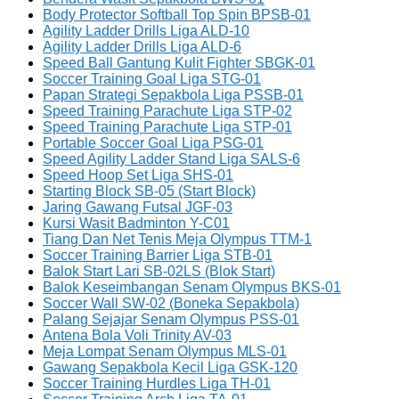
Body Protector Softball Top Spin BPSB-01
Agility Ladder Drills Liga ALD-10
Agility Ladder Drills Liga ALD-6
Speed Ball Gantung Kulit Fighter SBGK-01
Soccer Training Goal Liga STG-01
Papan Strategi Sepakbola Liga PSSB-01
Speed Training Parachute Liga STP-02
Speed Training Parachute Liga STP-01
Portable Soccer Goal Liga PSG-01
Speed Agility Ladder Stand Liga SALS-6
Speed Hoop Set Liga SHS-01
Starting Block SB-05 (Start Block)
Jaring Gawang Futsal JGF-03
Kursi Wasit Badminton Y-C01
Tiang Dan Net Tenis Meja Olympus TTM-1
Soccer Training Barrier Liga STB-01
Balok Start Lari SB-02LS (Blok Start)
Balok Keseimbangan Senam Olympus BKS-01
Soccer Wall SW-02 (Boneka Sepakbola)
Palang Sejajar Senam Olympus PSS-01
Antena Bola Voli Trinity AV-03
Meja Lompat Senam Olympus MLS-01
Gawang Sepakbola Kecil Liga GSK-120
Soccer Training Hurdles Liga TH-01