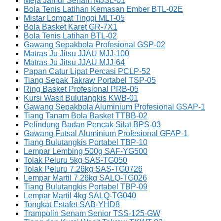
Meja Jamur Senam MJSL-01
Bola Tenis Latihan Kemasan Ember BTL-02E
Mistar Lompat Tinggi MLT-05
Bola Basket Karet GR-7X1
Bola Tenis Latihan BTL-02
Gawang Sepakbola Profesional GSP-02
Matras Ju Jitsu JJAU MJJ-100
Matras Ju Jitsu JJAU MJJ-64
Papan Catur Lipat Percasi PCLP-52
Tiang Sepak Takraw Portabel TSP-05
Ring Basket Profesional PRB-05
Kursi Wasit Bulutangkis KWB-01
Gawang Sepakbola Aluminium Profesional GSAP-1
Tiang Tanam Bola Basket TTBB-02
Pelindung Badan Pencak Silat BPS-03
Gawang Futsal Aluminium Profesional GFAP-1
Tiang Bulutangkis Portabel TBP-10
Lempar Lembing 500g SAF-YG500
Tolak Peluru 5kg SAS-TG050
Tolak Peluru 7.26kg SAS-TG0726
Lempar Martil 7.26kg SALQ-TG026
Tiang Bulutangkis Portabel TBP-09
Lempar Martil 4kg SALQ-TG040
Tongkat Estafet SAB-YHD8
Trampolin Senam Senior TSS-125-GW