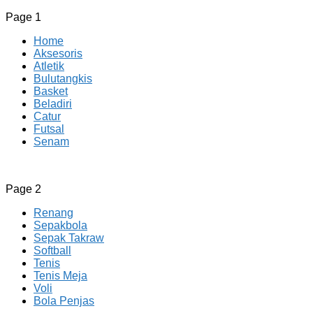
Page 1
Home
Aksesoris
Atletik
Bulutangkis
Basket
Beladiri
Catur
Futsal
Senam
CV JAYA BERSAMA Co Id
Menyediakan Semua Perlengkapan Olahraga Yang
Page 2
Lengkap, Berkualitas Dengan Harga Yang Murah
Renang
Sepakbola
Sepak Takraw
Softball
Tenis
Tenis Meja
Voli
Bola Penjas