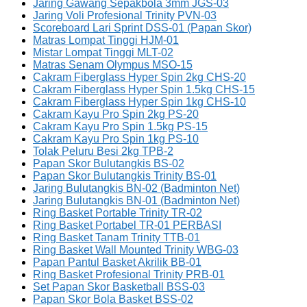
Jaring Gawang Sepakbola 3mm JGS-03
Jaring Voli Profesional Trinity PVN-03
Scoreboard Lari Sprint DSS-01 (Papan Skor)
Matras Lompat Tinggi HJM-01
Mistar Lompat Tinggi MLT-02
Matras Senam Olympus MSO-15
Cakram Fiberglass Hyper Spin 2kg CHS-20
Cakram Fiberglass Hyper Spin 1.5kg CHS-15
Cakram Fiberglass Hyper Spin 1kg CHS-10
Cakram Kayu Pro Spin 2kg PS-20
Cakram Kayu Pro Spin 1.5kg PS-15
Cakram Kayu Pro Spin 1kg PS-10
Tolak Peluru Besi 2kg TPB-2
Papan Skor Bulutangkis BS-02
Papan Skor Bulutangkis Trinity BS-01
Jaring Bulutangkis BN-02 (Badminton Net)
Jaring Bulutangkis BN-01 (Badminton Net)
Ring Basket Portable Trinity TR-02
Ring Basket Portabel TR-01 PERBASI
Ring Basket Tanam Trinity TTB-01
Ring Basket Wall Mounted Trinity WBG-03
Papan Pantul Basket Akrilik BB-01
Ring Basket Profesional Trinity PRB-01
Set Papan Skor Basketball BSS-03
Papan Skor Bola Basket BSS-02