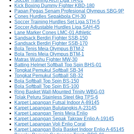
Soccer Training Arch Liga TA-01
Kick Boxing Dummy Fighter KBD-180
Papan Pegas Senam Profesional Olympus SBG-9P
Cones Hurdles Sepakbola CH-30
Soccer Training Hurdles Set Liga STH-5
Soccer Adjustable Hurdles Liga SAH-45
Lane Marker Cones LMC-01 Athletic
Sandsack Berdiri Fighter SSB-150
Sandsack Berdiri Fighter SSB-170
Bola Tenis Meja Olympus BTM-2
Bola Tenis Meja Olympus BTM-1
Matras Wushu Fighter MW-30
Batting Helmet Softball Top Spin BHS-01
Tongkat Pemukul Softball SB-34
Tongkat Pemukul Softball SB-32
Bola Softball Top Spin BS-150
Bola Softball Top Spin BS-100
Ring Basket Wall-Mounted Trinity WBG-03
Tolak Peluru Stainless Steel 6kg TPS-6
Karpet Lapangan Futsal Indoor A-89145
Karpet Lapangan Bulutangkis A-23145
Karpet Lapangan Tenis Meja Enlio
Karpet Lapangan Sepak Takraw Enlio A-19145
Karpet Lapangan Voli Enlio Coral
Karpet Lapangan Bola Basket Indoor Enlio A-65145