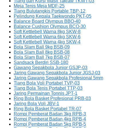
Tiang dan Kursi Wasit Takraw TKWT-03
Meja Tenis Meja MDF-25
Tiang Bulutangkis Portable TBP-12
Pelindung Kepala Taekwondo PKT-05
Balance Board Olympus BBO-40
Balance Cushion Olympus BCO-30
Soft Kettlebell Warna 8kg SKW-8
Soft Kettlebell Warna 6kg SKW-6
Soft Kettlebell Warna 4kg SKW-4
Bola Slam Ball 9kg BSB-09
Bola Slam Ball 8kg BSB-08
Bola Slam Ball 7kg BSB-07
Sandsack Berdiri SSB-180
Gawang Sepakbola Junior GSJP-03
Jaring Gawang Sepakbola Junior JGSJ-03
Jaring Gawang Sepakbola Profesional 5mm
Tiang Bola Voli Portabel TVP-03
Tiang Bola Tenis Portabel TTP-03
Jaring Permainan Tonnis JPT-1
Ring Bola Basket Profesional PRB-03
Jaring Bola Voli JBV-1
Ring Bola Basket Portabel TR-07
Rompi Pemberat Badan 3kg RPB-3
Rompi Pemberat Badan 4kg RPB-4
Rompi Pemberat Badan 5kg RPB-5