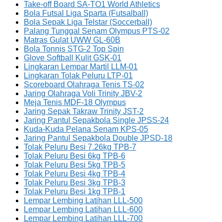
Take-off Board SA-TO1 World Athletics
Bola Futsal Liga Sparta (Futsalball)
Bola Sepak Liga Telstar (Soccerball)
Palang Tunggal Senam Olympus PTS-02
Matras Gulat UWW GL-60B
Bola Tonnis STG-2 Top Spin
Glove Softball Kulit GSK-01
Lingkaran Lempar Martil LLM-01
Lingkaran Tolak Peluru LTP-01
Scoreboard Olahraga Tenis TS-02
Jaring Olahraga Voli Trinity JBV-2
Meja Tenis MDF-18 Olympus
Jaring Sepak Takraw Trinity JST-2
Jaring Pantul Sepakbola Single JPSS-24
Kuda-Kuda Pelana Senam KPS-05
Jaring Pantul Sepakbola Double JPSD-18
Tolak Peluru Besi 7.26kg TPB-7
Tolak Peluru Besi 6kg TPB-6
Tolak Peluru Besi 5kg TPB-5
Tolak Peluru Besi 4kg TPB-4
Tolak Peluru Besi 3kg TPB-3
Tolak Peluru Besi 1kg TPB-1
Lempar Lembing Latihan LLL-500
Lempar Lembing Latihan LLL-600
Lempar Lembing Latihan LLL-700