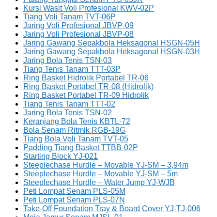
Kursi Wasit Voli Profesional KWV-02P
Tiang Voli Tanam TVT-06P
Jaring Voli Profesional JBVP-09
Jaring Voli Profesional JBVP-08
Jaring Gawang Sepakbola Heksagonal HSGN-05H
Jaring Gawang Sepakbola Heksagonal HSGN-03H
Jaring Bola Tenis TSN-03
Tiang Tenis Tanam TTT-03P
Ring Basket Hidrolik Portabel TR-06
Ring Basket Portabel TR-08 (Hidrolik)
Ring Basket Portabel TR-09 Hidrolik
Tiang Tenis Tanam TTT-02
Jaring Bola Tenis TSN-02
Keranjang Bola Tenis KBTL-72
Bola Senam Ritmik RGB-19G
Tiang Bola Voli Tanam TVT-05
Padding Tiang Basket TTBB-02P
Starting Block YJ-021
Steeplechase Hurdle – Movable YJ-SM – 3,94m
Steeplechase Hurdle – Movable YJ-SM – 5m
Steeplechase Hurdle – Water Jump YJ-WJB
Peti Lompat Senam PLS-05M
Peti Lompat Senam PLS-07N
Take-Off Foundation Tray & Board Cover YJ-TJ-006