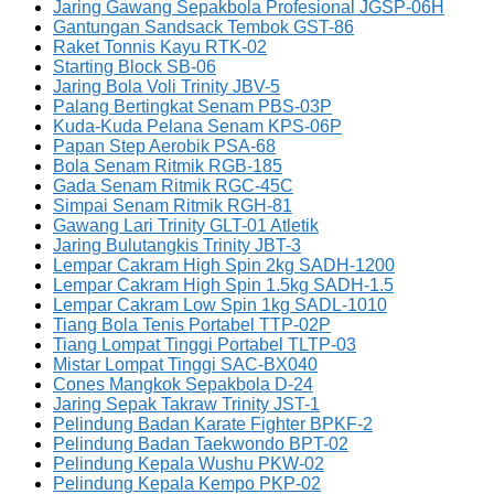
Jaring Gawang Sepakbola Profesional JGSP-06H
Gantungan Sandsack Tembok GST-86
Raket Tonnis Kayu RTK-02
Starting Block SB-06
Jaring Bola Voli Trinity JBV-5
Palang Bertingkat Senam PBS-03P
Kuda-Kuda Pelana Senam KPS-06P
Papan Step Aerobik PSA-68
Bola Senam Ritmik RGB-185
Gada Senam Ritmik RGC-45C
Simpai Senam Ritmik RGH-81
Gawang Lari Trinity GLT-01 Atletik
Jaring Bulutangkis Trinity JBT-3
Lempar Cakram High Spin 2kg SADH-1200
Lempar Cakram High Spin 1.5kg SADH-1.5
Lempar Cakram Low Spin 1kg SADL-1010
Tiang Bola Tenis Portabel TTP-02P
Tiang Lompat Tinggi Portabel TLTP-03
Mistar Lompat Tinggi SAC-BX040
Cones Mangkok Sepakbola D-24
Jaring Sepak Takraw Trinity JST-1
Pelindung Badan Karate Fighter BPKF-2
Pelindung Badan Taekwondo BPT-02
Pelindung Kepala Wushu PKW-02
Pelindung Kepala Kempo PKP-02