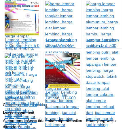
Lempar Lembing
Lempar Lembing
Lempar Lembing
800g 85m Flex 5.0
700g IAAF SAF-
Latihan LLL-500
SAF-MC800
YC700
Lempar Lembing
Lempar Lembing
Latihan LLL-700
Latihan LLL-600
Categories:
Atletik
,
Lembing
Leave a comment
Alamat email Anda tidak akan dipublikasikan.
Ruas yang wajib
ditandai
*