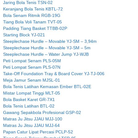
Jaring Bola Tenis TSN-02
Keranjang Bola Tenis KBTL-72
Bola Senam Ritmik RGB-19G
Tiang Bola Voli Tanam TVT-05
Padding Tiang Basket TTBB-02P
Starting Block YJ-021
Steeplechase Hurdle – Movable YJ-SM – 3,94m
Steeplechase Hurdle – Movable YJ-SM – 5m
Steeplechase Hurdle – Water Jump YJ-WJB
Peti Lompat Senam PLS-05M
Peti Lompat Senam PLS-07N
Take-Off Foundation Tray & Board Cover YJ-TJ-006
Meja Jamur Senam MJSL-01
Bola Tenis Latihan Kemasan Ember BTL-02E
Mistar Lompat Tinggi MLT-05
Bola Basket Karet GR-7X1
Bola Tenis Latihan BTL-02
Gawang Sepakbola Profesional GSP-02
Matras Ju Jitsu JJAU MJJ-100
Matras Ju Jitsu JJAU MJJ-64
Papan Catur Lipat Percasi PCLP-52