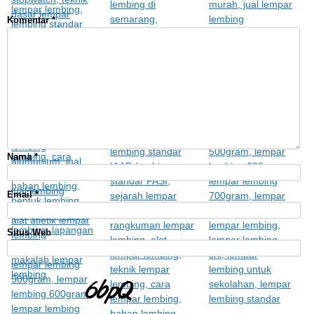
Komentar
*
Nama
*
Email
*
Situs Web
Wngf