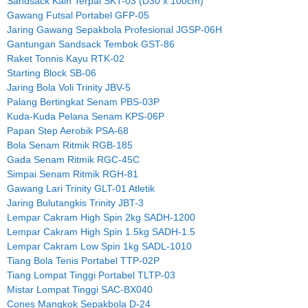
Sandsack Kain Terpal SKT-03 (D30 x 100cm)
Gawang Futsal Portabel GFP-05
Jaring Gawang Sepakbola Profesional JGSP-06H
Gantungan Sandsack Tembok GST-86
Raket Tonnis Kayu RTK-02
Starting Block SB-06
Jaring Bola Voli Trinity JBV-5
Palang Bertingkat Senam PBS-03P
Kuda-Kuda Pelana Senam KPS-06P
Papan Step Aerobik PSA-68
Bola Senam Ritmik RGB-185
Gada Senam Ritmik RGC-45C
Simpai Senam Ritmik RGH-81
Gawang Lari Trinity GLT-01 Atletik
Jaring Bulutangkis Trinity JBT-3
Lempar Cakram High Spin 2kg SADH-1200
Lempar Cakram High Spin 1.5kg SADH-1.5
Lempar Cakram Low Spin 1kg SADL-1010
Tiang Bola Tenis Portabel TTP-02P
Tiang Lompat Tinggi Portabel TLTP-03
Mistar Lompat Tinggi SAC-BX040
Cones Mangkok Sepakbola D-24