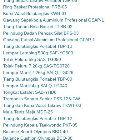
Tiang Sepak Takraw Portabel TSP-05
Ring Basket Profesional PRB-05
Kursi Wasit Bulutangkis KWB-01
Gawang Sepakbola Aluminium Profesional GSAP-1
Tiang Tanam Bola Basket TTBB-02
Pelindung Badan Pencak Silat BPS-03
Gawang Futsal Aluminium Profesional GFAP-1
Tiang Bulutangkis Portabel TBP-10
Lempar Lembing 500g SAF-YG500
Tolak Peluru 5kg SAS-TG050
Tolak Peluru 7.26kg SAS-TG0726
Lempar Martil 7.26kg SALQ-TG026
Tiang Bulutangkis Portabel TBP-09
Lempar Martil 4kg SALQ-TG040
Tongkat Estafet SAB-YHD8
Trampolin Senam Senior TSS-125-GW
Tiang dan Kursi Wasit Takraw TKWT-03
Meja Tenis Meja MDF-25
Tiang Bulutangkis Portable TBP-12
Pelindung Kepala Taekwondo PKT-05
Balance Board Olympus BBO-40
Balance Cushion Olympus BCO-30