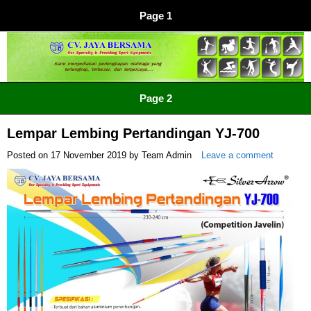
Page 1
CV JAYA BERSAMA Co Id
Menyediakan Semua Perlengkapan Olahraga Yang
Page 2
Lengkap, Berkualitas Dengan Harga Yang Murah
Lempar Lembing Pertandingan YJ-700
Posted on
17 November 2019
by
Team Admin
Leave a comment