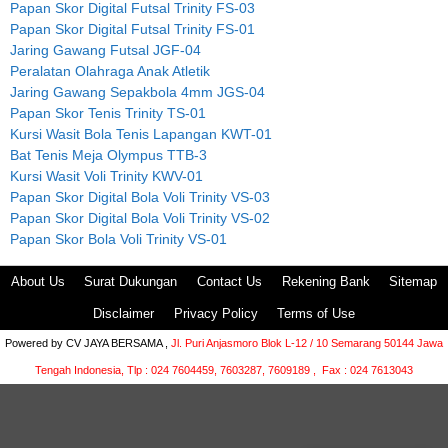
Papan Skor Digital Futsal Trinity FS-03
Papan Skor Digital Futsal Trinity FS-01
Jaring Gawang Futsal JGF-04
Peralatan Olahraga Anak Atletik
Jaring Gawang Sepakbola 4mm JGS-04
Papan Skor Tenis Trinity TS-01
Kursi Wasit Bola Tenis Lapangan KWT-01
Bat Tenis Meja Olympus TTB-3
Kursi Wasit Voli Trinity KWV-01
Papan Skor Digital Bola Voli Trinity VS-03
Papan Skor Digital Bola Voli Trinity VS-02
Papan Skor Bola Voli Trinity VS-01
About Us
Surat Dukungan
Contact Us
Rekening Bank
Sitemap
Disclaimer
Privacy Policy
Terms of Use
Powered by
CV JAYA BERSAMA ,
Jl. Puri Anjasmoro Blok L-12 / 10 Semarang 50144 Jawa
Tengah Indonesia,
Tlp : 024 7604459, 7603287, 7609189 , Fax : 024 7613043