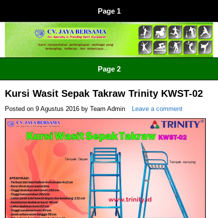
Page 1
CV JAYA BERSAMA Co Id
Menyediakan Semua Perlengkapan Olahraga Yang
Page 2
Lengkap, Berkualitas Dengan Harga Yang Murah
Kursi Wasit Sepak Takraw Trinity KWST-02
Posted on
9 Agustus 2016
by
Team Admin
Leave a comment