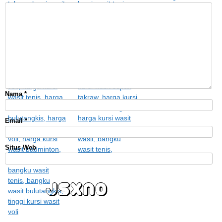
Nama
*
Email
*
Situs Web
dBv2u