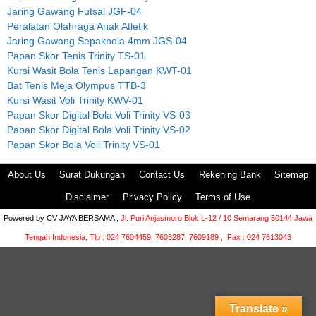
Jaring Gawang Futsal JGF-04
Peralatan Olahraga Anak Atletik
Jaring Gawang Sepakbola 4mm JGS-04
Papan Skor Tenis Trinity TS-01
Kursi Wasit Bola Tenis Lapangan KWT-01
Bat Tenis Meja Olympus TTB-3
Kursi Wasit Voli Trinity KWV-01
Papan Skor Digital Bola Voli Trinity VS-03
Papan Skor Digital Bola Voli Trinity VS-02
Papan Skor Bola Voli Trinity VS-01
About Us
Surat Dukungan
Contact Us
Rekening Bank
Sitemap
Disclaimer
Privacy Policy
Terms of Use
Powered by
CV JAYA BERSAMA ,
Jl. Puri Anjasmoro Blok L-12 / 10 Semarang 50144 Jawa
Tengah Indonesia,
Tlp : 024 7604459, 7603287, 7609189 , Fax : 024 7613043
Translate »