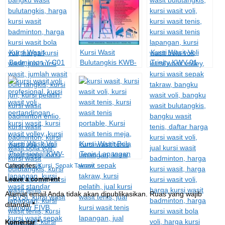
Kursi Wasit
Kursi Wasit
Kursi Wasit Voli
Badminton Y-C01
Bulutangkis KWB-
Trinity KWV-01
02
Kursi Wasit Voli
Kursi Wasit Bola
Profesional KWV-
Tenis Lapangan
02P
KWT-01
Categories:
Kursi
,
Sepak Takraw
Leave a comment
Alamat email Anda tidak akan dipublikasikan.
Ruas yang wajib
ditandai
*
Komentar
*