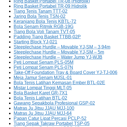
Ring Basket Portabel TR-08 (Hidrolik)
Ring Basket Portabel TR-09 Hidrolik
Tiang Tenis Tanam TTT-02
Jaring Bola Tenis TSN-02
Keranjang Bola Tenis KBTL-72
Bola Senam Ritmik RGB-19G
Tiang Bola Voli Tanam TVT-05
Padding Tiang Basket TTBB-02P
Starting Block YJ-021
Steeplechase Hurdle – Movable YJ-SM – 3,94m
Steeplechase Hurdle – Movable YJ-SM – 5m
Steeplechase Hurdle – Water Jump YJ-WJB
Peti Lompat Senam PLS-05M
Peti Lompat Senam PLS-07N
Take-Off Foundation Tray & Board Cover YJ-TJ-006
Meja Jamur Senam MJSL-01
Bola Tenis Latihan Kemasan Ember BTL-02E
Mistar Lompat Tinggi MLT-05
Bola Basket Karet GR-7X1
Bola Tenis Latihan BTL-02
Gawang Sepakbola Profesional GSP-02
Matras Ju Jitsu JJAU MJJ-100
Matras Ju Jitsu JJAU MJJ-64
Papan Catur Lipat Percasi PCLP-52
Tiang Sepak Takraw Portabel TSP-05