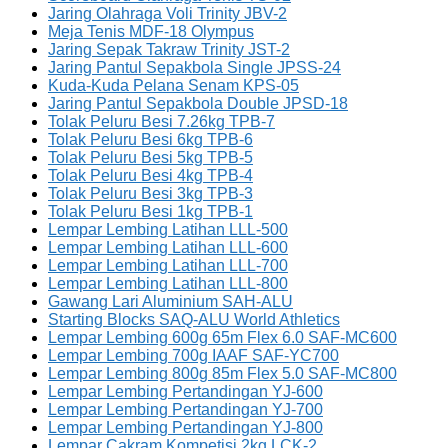
Jaring Olahraga Voli Trinity JBV-2
Meja Tenis MDF-18 Olympus
Jaring Sepak Takraw Trinity JST-2
Jaring Pantul Sepakbola Single JPSS-24
Kuda-Kuda Pelana Senam KPS-05
Jaring Pantul Sepakbola Double JPSD-18
Tolak Peluru Besi 7.26kg TPB-7
Tolak Peluru Besi 6kg TPB-6
Tolak Peluru Besi 5kg TPB-5
Tolak Peluru Besi 4kg TPB-4
Tolak Peluru Besi 3kg TPB-3
Tolak Peluru Besi 1kg TPB-1
Lempar Lembing Latihan LLL-500
Lempar Lembing Latihan LLL-600
Lempar Lembing Latihan LLL-700
Lempar Lembing Latihan LLL-800
Gawang Lari Aluminium SAH-ALU
Starting Blocks SAQ-ALU World Athletics
Lempar Lembing 600g 65m Flex 6.0 SAF-MC600
Lempar Lembing 700g IAAF SAF-YC700
Lempar Lembing 800g 85m Flex 5.0 SAF-MC800
Lempar Lembing Pertandingan YJ-600
Lempar Lembing Pertandingan YJ-700
Lempar Lembing Pertandingan YJ-800
Lempar Cakram Kompetisi 2kg LCK-2