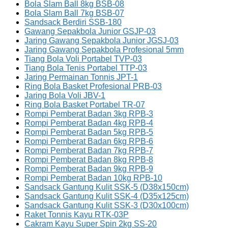
Bola Slam Ball 8kg BSB-08
Bola Slam Ball 7kg BSB-07
Sandsack Berdiri SSB-180
Gawang Sepakbola Junior GSJP-03
Jaring Gawang Sepakbola Junior JGSJ-03
Jaring Gawang Sepakbola Profesional 5mm
Tiang Bola Voli Portabel TVP-03
Tiang Bola Tenis Portabel TTP-03
Jaring Permainan Tonnis JPT-1
Ring Bola Basket Profesional PRB-03
Jaring Bola Voli JBV-1
Ring Bola Basket Portabel TR-07
Rompi Pemberat Badan 3kg RPB-3
Rompi Pemberat Badan 4kg RPB-4
Rompi Pemberat Badan 5kg RPB-5
Rompi Pemberat Badan 6kg RPB-6
Rompi Pemberat Badan 7kg RPB-7
Rompi Pemberat Badan 8kg RPB-8
Rompi Pemberat Badan 9kg RPB-9
Rompi Pemberat Badan 10kg RPB-10
Sandsack Gantung Kulit SSK-5 (D38x150cm)
Sandsack Gantung Kulit SSK-4 (D35x125cm)
Sandsack Gantung Kulit SSK-3 (D30x100cm)
Raket Tonnis Kayu RTK-03P
Cakram Kayu Super Spin 2kg SS-20