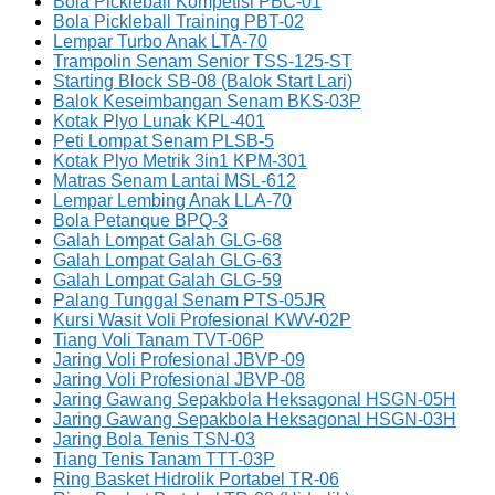
Bola Pickleball Kompetisi PBC-01
Bola Pickleball Training PBT-02
Lempar Turbo Anak LTA-70
Trampolin Senam Senior TSS-125-ST
Starting Block SB-08 (Balok Start Lari)
Balok Keseimbangan Senam BKS-03P
Kotak Plyo Lunak KPL-401
Peti Lompat Senam PLSB-5
Kotak Plyo Metrik 3in1 KPM-301
Matras Senam Lantai MSL-612
Lempar Lembing Anak LLA-70
Bola Petanque BPQ-3
Galah Lompat Galah GLG-68
Galah Lompat Galah GLG-63
Galah Lompat Galah GLG-59
Palang Tunggal Senam PTS-05JR
Kursi Wasit Voli Profesional KWV-02P
Tiang Voli Tanam TVT-06P
Jaring Voli Profesional JBVP-09
Jaring Voli Profesional JBVP-08
Jaring Gawang Sepakbola Heksagonal HSGN-05H
Jaring Gawang Sepakbola Heksagonal HSGN-03H
Jaring Bola Tenis TSN-03
Tiang Tenis Tanam TTT-03P
Ring Basket Hidrolik Portabel TR-06