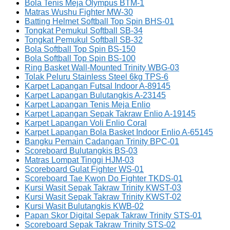
Bola Tenis Meja Olympus BTM-1
Matras Wushu Fighter MW-30
Batting Helmet Softball Top Spin BHS-01
Tongkat Pemukul Softball SB-34
Tongkat Pemukul Softball SB-32
Bola Softball Top Spin BS-150
Bola Softball Top Spin BS-100
Ring Basket Wall-Mounted Trinity WBG-03
Tolak Peluru Stainless Steel 6kg TPS-6
Karpet Lapangan Futsal Indoor A-89145
Karpet Lapangan Bulutangkis A-23145
Karpet Lapangan Tenis Meja Enlio
Karpet Lapangan Sepak Takraw Enlio A-19145
Karpet Lapangan Voli Enlio Coral
Karpet Lapangan Bola Basket Indoor Enlio A-65145
Bangku Pemain Cadangan Trinity BPC-01
Scoreboard Bulutangkis BS-03
Matras Lompat Tinggi HJM-03
Scoreboard Gulat Fighter WS-01
Scoreboard Tae Kwon Do Fighter TKDS-01
Kursi Wasit Sepak Takraw Trinity KWST-03
Kursi Wasit Sepak Takraw Trinity KWST-02
Kursi Wasit Bulutangkis KWB-02
Papan Skor Digital Sepak Takraw Trinity STS-01
Scoreboard Sepak Takraw Trinity STS-02