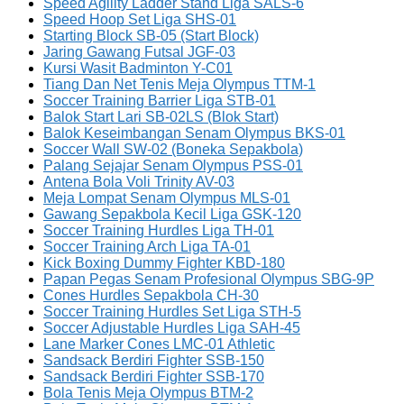
Speed Agility Ladder Stand Liga SALS-6
Speed Hoop Set Liga SHS-01
Starting Block SB-05 (Start Block)
Jaring Gawang Futsal JGF-03
Kursi Wasit Badminton Y-C01
Tiang Dan Net Tenis Meja Olympus TTM-1
Soccer Training Barrier Liga STB-01
Balok Start Lari SB-02LS (Blok Start)
Balok Keseimbangan Senam Olympus BKS-01
Soccer Wall SW-02 (Boneka Sepakbola)
Palang Sejajar Senam Olympus PSS-01
Antena Bola Voli Trinity AV-03
Meja Lompat Senam Olympus MLS-01
Gawang Sepakbola Kecil Liga GSK-120
Soccer Training Hurdles Liga TH-01
Soccer Training Arch Liga TA-01
Kick Boxing Dummy Fighter KBD-180
Papan Pegas Senam Profesional Olympus SBG-9P
Cones Hurdles Sepakbola CH-30
Soccer Training Hurdles Set Liga STH-5
Soccer Adjustable Hurdles Liga SAH-45
Lane Marker Cones LMC-01 Athletic
Sandsack Berdiri Fighter SSB-150
Sandsack Berdiri Fighter SSB-170
Bola Tenis Meja Olympus BTM-2