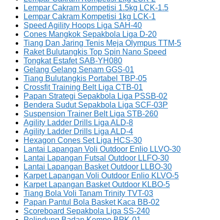
Lempar Cakram Kompetisi 1.5kg LCK-1.5
Lempar Cakram Kompetisi 1kg LCK-1
Speed Agility Hoops Liga SAH-40
Cones Mangkok Sepakbola Liga D-20
Tiang Dan Jaring Tenis Meja Olympus TTM-5
Raket Bulutangkis Top Spin Nano Speed
Tongkat Estafet SAB-YH080
Gelang Gelang Senam GGS-01
Tiang Bulutangkis Portabel TBP-05
Crossfit Training Belt Liga CTB-01
Papan Strategi Sepakbola Liga PSSB-02
Bendera Sudut Sepakbola Liga SCF-03P
Suspension Trainer Belt Liga STB-260
Agility Ladder Drills Liga ALD-8
Agility Ladder Drills Liga ALD-4
Hexagon Cones Set Liga HCS-30
Lantai Lapangan Voli Outdoor Enlio LLVO-30
Lantai Lapangan Futsal Outdoor LLFO-30
Lantai Lapangan Basket Outdoor LLBO-30
Karpet Lapangan Voli Outdoor Enlio KLVO-5
Karpet Lapangan Basket Outdoor KLBO-5
Tiang Bola Voli Tanam Trinity TVT-03
Papan Pantul Bola Basket Kaca BB-02
Scoreboard Sepakbola Liga SS-240
Pelindung Badan Kempo BPK-01