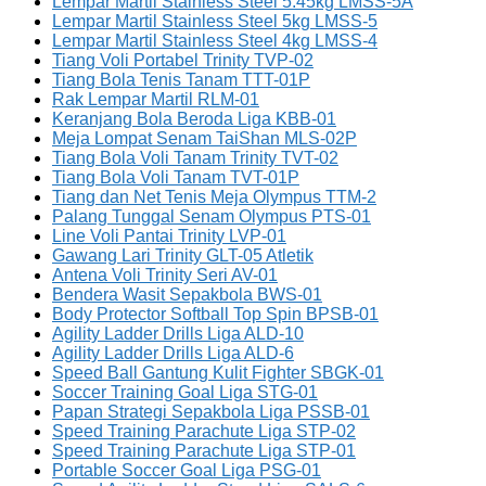
Lempar Martil Stainless Steel 5.45kg LMSS-5A
Lempar Martil Stainless Steel 5kg LMSS-5
Lempar Martil Stainless Steel 4kg LMSS-4
Tiang Voli Portabel Trinity TVP-02
Tiang Bola Tenis Tanam TTT-01P
Rak Lempar Martil RLM-01
Keranjang Bola Beroda Liga KBB-01
Meja Lompat Senam TaiShan MLS-02P
Tiang Bola Voli Tanam Trinity TVT-02
Tiang Bola Voli Tanam TVT-01P
Tiang dan Net Tenis Meja Olympus TTM-2
Palang Tunggal Senam Olympus PTS-01
Line Voli Pantai Trinity LVP-01
Gawang Lari Trinity GLT-05 Atletik
Antena Voli Trinity Seri AV-01
Bendera Wasit Sepakbola BWS-01
Body Protector Softball Top Spin BPSB-01
Agility Ladder Drills Liga ALD-10
Agility Ladder Drills Liga ALD-6
Speed Ball Gantung Kulit Fighter SBGK-01
Soccer Training Goal Liga STG-01
Papan Strategi Sepakbola Liga PSSB-01
Speed Training Parachute Liga STP-02
Speed Training Parachute Liga STP-01
Portable Soccer Goal Liga PSG-01