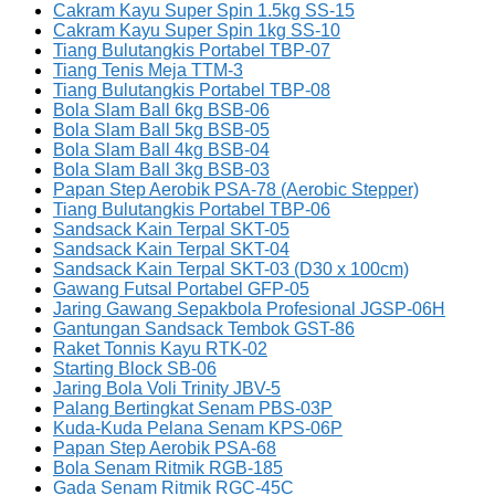
Cakram Kayu Super Spin 1.5kg SS-15
Cakram Kayu Super Spin 1kg SS-10
Tiang Bulutangkis Portabel TBP-07
Tiang Tenis Meja TTM-3
Tiang Bulutangkis Portabel TBP-08
Bola Slam Ball 6kg BSB-06
Bola Slam Ball 5kg BSB-05
Bola Slam Ball 4kg BSB-04
Bola Slam Ball 3kg BSB-03
Papan Step Aerobik PSA-78 (Aerobic Stepper)
Tiang Bulutangkis Portabel TBP-06
Sandsack Kain Terpal SKT-05
Sandsack Kain Terpal SKT-04
Sandsack Kain Terpal SKT-03 (D30 x 100cm)
Gawang Futsal Portabel GFP-05
Jaring Gawang Sepakbola Profesional JGSP-06H
Gantungan Sandsack Tembok GST-86
Raket Tonnis Kayu RTK-02
Starting Block SB-06
Jaring Bola Voli Trinity JBV-5
Palang Bertingkat Senam PBS-03P
Kuda-Kuda Pelana Senam KPS-06P
Papan Step Aerobik PSA-68
Bola Senam Ritmik RGB-185
Gada Senam Ritmik RGC-45C