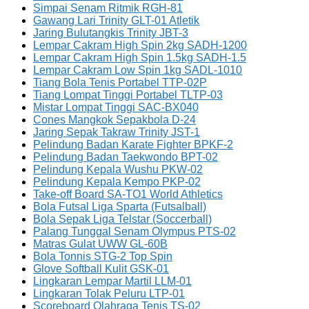
Simpai Senam Ritmik RGH-81
Gawang Lari Trinity GLT-01 Atletik
Jaring Bulutangkis Trinity JBT-3
Lempar Cakram High Spin 2kg SADH-1200
Lempar Cakram High Spin 1.5kg SADH-1.5
Lempar Cakram Low Spin 1kg SADL-1010
Tiang Bola Tenis Portabel TTP-02P
Tiang Lompat Tinggi Portabel TLTP-03
Mistar Lompat Tinggi SAC-BX040
Cones Mangkok Sepakbola D-24
Jaring Sepak Takraw Trinity JST-1
Pelindung Badan Karate Fighter BPKF-2
Pelindung Badan Taekwondo BPT-02
Pelindung Kepala Wushu PKW-02
Pelindung Kepala Kempo PKP-02
Take-off Board SA-TO1 World Athletics
Bola Futsal Liga Sparta (Futsalball)
Bola Sepak Liga Telstar (Soccerball)
Palang Tunggal Senam Olympus PTS-02
Matras Gulat UWW GL-60B
Bola Tonnis STG-2 Top Spin
Glove Softball Kulit GSK-01
Lingkaran Lempar Martil LLM-01
Lingkaran Tolak Peluru LTP-01
Scoreboard Olahraga Tenis TS-02