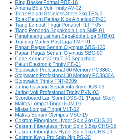
Ring Basket Formal RBF-18
Antena Bola Voli Trinity AV-02
Tolak Peluru Stainless Steel 3kg TPS-3
Tolak Peluru Penjas Kids Athletics PP-01
Tiang Lompat Tinggi Portabel TLTP-05
Tiang Penanda Sepakbola Liga SMP-01
Penghalang Latihan Sepakbola Liga STB-01
Training Marker Post Liga TMP-01
Papan Pegas Senam Olympus SBG-120
Papan Pegas Senam Olympus SBG-90
Cone Kerucut 30cm T-30 Sepakbola
Peluit Elektronik Trinity PE-01
Stopwatch Profesional 60 Memory PC3860.
Stopwatch Profesional 30 Memory PC3830A.
Stopwatch Trinity TNT-2009
Jaring Gawang Sepakbola 3mm JGS-03
Jaring Voli Profesional Trinity PVN-03
Scoreboard Lari Sprint DSS-01 (Papan Skor)
Matras Lompat Tinggi HJM-01
Mistar Lompat Tinggi MLT-02
Matras Senam Olympus MSO-15
Cakram Fiberglass Hyper Spin 2kg CHS-20
Cakram Fiberglass Hyper Spin 1.5kg CHS-15
Cakram Fiberglass Hyper Spin 1kg CHS-10
Cakram Kayu Pro Spin 2kg PS-20