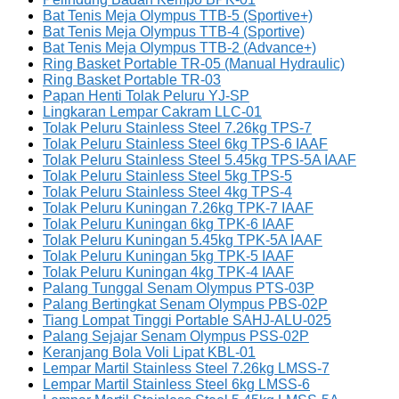
Bat Tenis Meja Olympus TTB-5 (Sportive+)
Bat Tenis Meja Olympus TTB-4 (Sportive)
Bat Tenis Meja Olympus TTB-2 (Advance+)
Ring Basket Portable TR-05 (Manual Hydraulic)
Ring Basket Portable TR-03
Papan Henti Tolak Peluru YJ-SP
Lingkaran Lempar Cakram LLC-01
Tolak Peluru Stainless Steel 7.26kg TPS-7
Tolak Peluru Stainless Steel 6kg TPS-6 IAAF
Tolak Peluru Stainless Steel 5.45kg TPS-5A IAAF
Tolak Peluru Stainless Steel 5kg TPS-5
Tolak Peluru Stainless Steel 4kg TPS-4
Tolak Peluru Kuningan 7.26kg TPK-7 IAAF
Tolak Peluru Kuningan 6kg TPK-6 IAAF
Tolak Peluru Kuningan 5.45kg TPK-5A IAAF
Tolak Peluru Kuningan 5kg TPK-5 IAAF
Tolak Peluru Kuningan 4kg TPK-4 IAAF
Palang Tunggal Senam Olympus PTS-03P
Palang Bertingkat Senam Olympus PBS-02P
Tiang Lompat Tinggi Portable SAHJ-ALU-025
Palang Sejajar Senam Olympus PSS-02P
Keranjang Bola Voli Lipat KBL-01
Lempar Martil Stainless Steel 7.26kg LMSS-7
Lempar Martil Stainless Steel 6kg LMSS-6