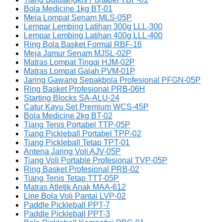
Bola Medicine 1kg BT-01
Meja Lompat Senam MLS-05P
Lempar Lembing Latihan 300g LLL-300
Lempar Lembing Latihan 400g LLL-400
Ring Bola Basket Formal RBF-16
Meja Jamur Senam MJSL-02P
Matras Lompat Tinggi HJM-02P
Matras Lompat Galah PVM-01P
Jaring Gawang Sepakbola Profesional PFGN-05P
Ring Basket Profesional PRB-06H
Starting Blocks SA-ALU-24
Catur Kayu Set Premium WCS-45P
Bola Medicine 2kg BT-02
Tiang Tenis Portabel TTP-05P
Tiang Pickleball Portabel TPP-02
Tiang Pickleball Tetap TPT-01
Antena Jaring Voli AJV-05P
Tiang Voli Portable Profesional TVP-05P
Ring Basket Profesional PRB-02
Tiang Tenis Tetap TTT-05P
Matras Atletik Anak MAA-612
Line Bola Voli Pantai LVP-02
Paddle Pickleball PPT-7
Paddle Pickleball PPT-3