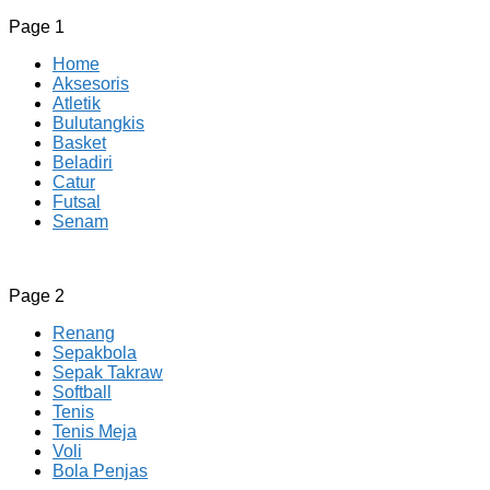
Page 1
Home
Aksesoris
Atletik
Bulutangkis
Basket
Beladiri
Catur
Futsal
Senam
CV JAYA BERSAMA Co Id
Menyediakan Semua Perlengkapan Olahraga Yang
Page 2
Lengkap, Berkualitas Dengan Harga Yang Murah
Renang
Sepakbola
Sepak Takraw
Softball
Tenis
Tenis Meja
Voli
Bola Penjas