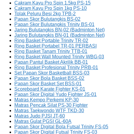
Cakram Kayu Pro Spin 1.5kg PS-15
Cakram Kayu Pro Spin 1kg PS-10
Tolak Peluru Besi 2kg TPB-2
Papan Skor Bulutangkis BS-02
Papan Skor Bulutangkis Trinity BS-01
Jaring Bulutangkis BN-02 (Badminton Net)
Jaring Bulutangkis BN-01 (Badminton Net)
Ring Basket Portable Trinity TR-02
Ring Basket Portabel TR-01 PERBASI
Ring Basket Tanam Trinity TTB-01
Ring Basket Wall Mounted Trinity WBG-03
Papan Pantul Basket Akrilik BB-01
Ring Basket Profesional Trinity PRB-01
Set Papan Skor Basketball BSS-03
Papan Skor Bola Basket BSS-02
Papan Skor Basket Set BSS-01
Scoreboard Karate Fighter KS-01
Papan Skor Digital Yudo Fighter JS-01
Matras Kempo Perkemi KP-30
Matras Pencak Silat PS-30 Fighter
Matras Taekwondo WTF TKD-30
Matras Judo PJSI JT-60
Matras Gulat PGSI GL-60A
Papan Skor Digital Bola Futsal Trinity FS-05
Papan Skor Digital Futsal Trinity FS-03