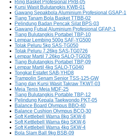
Ring Basket Profesional PRB-05
Kursi Wasit Bulutangkis KWB-01
Gawang Sepakbola Aluminium Profesional GSAP-1
Tiang Tanam Bola Basket TTBB-02
Pelindung Badan Pencak Silat BPS-03
Gawang Futsal Aluminium Profesional GFAP-1
Tiang Bulutangkis Portabel TBP-10
Lempar Lembing 500g SAF-YG500
Tolak Peluru 5kg SAS-TG050
Tolak Peluru 7.26kg SAS-TG0726
Lempar Martil 7.26kg SALQ-TG026
Tiang Bulutangkis Portabel TBP-09
Lempar Martil 4kg SALQ-TG040
Tongkat Estafet SAB-YHD8
Trampolin Senam Senior TSS-125-GW
Tiang dan Kursi Wasit Takraw TKWT-03
Meja Tenis Meja MDF-25
Tiang Bulutangkis Portable TBP-12
Pelindung Kepala Taekwondo PKT-05
Balance Board Olympus BBO-40
Balance Cushion Olympus BCO-30
Soft Kettlebell Warna 8kg SKW-8
Soft Kettlebell Warna 6kg SKW-6
Soft Kettlebell Warna 4kg SKW-4
Bola Slam Ball 9kg BSB-09