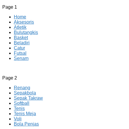
Page 1
Home
Aksesoris
Atletik
Bulutangkis
Basket
Beladiri
Catur
Futsal
Senam
CV JAYA BERSAMA Co Id
Menyediakan Semua Perlengkapan Olahraga Yang Lengkap, 
Page 2
Renang
Sepakbola
Sepak Takraw
Softball
Tenis
Tenis Meja
Voli
Bola Penjas