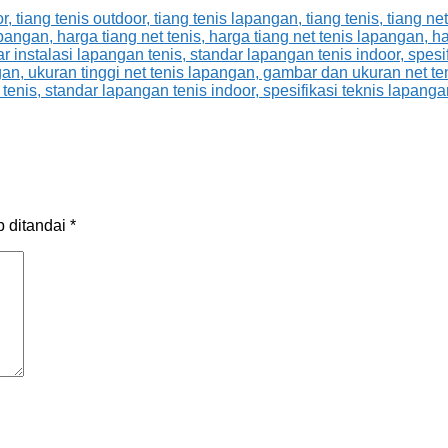
b ditandai
*