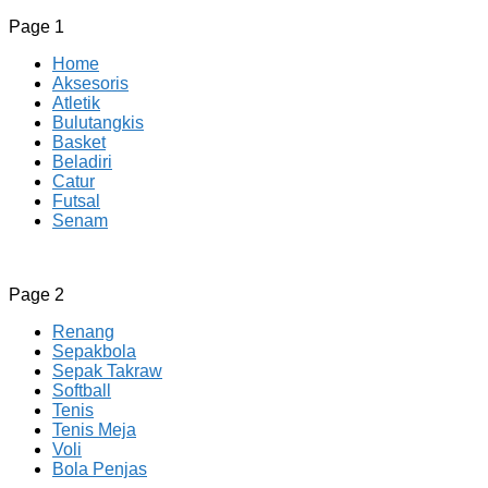
Page 1
Home
Aksesoris
Atletik
Bulutangkis
Basket
Beladiri
Catur
Futsal
Senam
CV JAYA BERSAMA Co Id
Menyediakan Semua Perlengkapan Olahraga Yang Lengkap, 
Page 2
Renang
Sepakbola
Sepak Takraw
Softball
Tenis
Tenis Meja
Voli
Bola Penjas