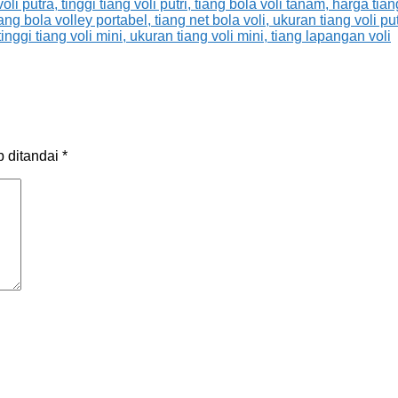
b ditandai
*