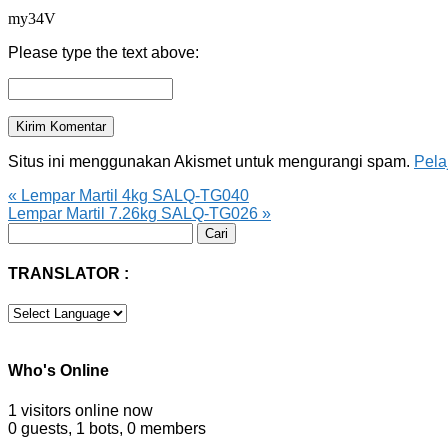
my34V
Please type the text above:
Situs ini menggunakan Akismet untuk mengurangi spam.
Pela
«
Lempar Martil 4kg SALQ-TG040
Lempar Martil 7.26kg SALQ-TG026
»
Cari
untuk:
TRANSLATOR :
Who's Online
1 visitors online now
0 guests,
1 bots,
0 members