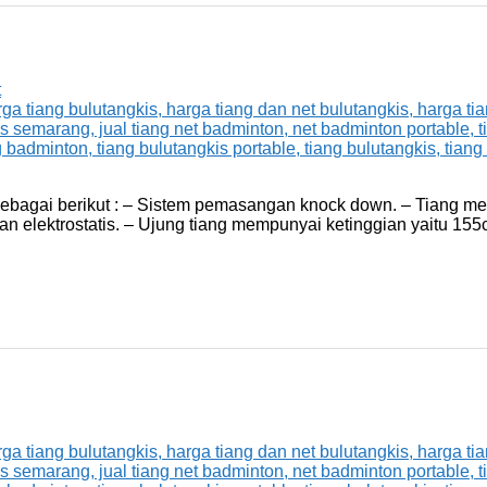
t
 sebagai berikut : – Sistem pemasangan knock down. – Tiang m
lektrostatis. – Ujung tiang mempunyai ketinggian yaitu 155cm d