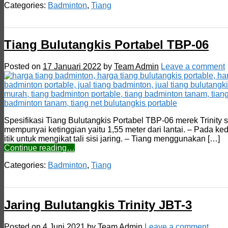
Categories:
Badminton
,
Tiang
Tiang Bulutangkis Portabel TBP-06
Posted on
17 Januari 2022
by
Team Admin
Leave a comment
Spesifikasi Tiang Bulutangkis Portabel TBP-06 merek Trinity
mempunyai ketinggian yaitu 1,55 meter dari lantai. – Pada ked
itik untuk mengikat tali sisi jaring. – Tiang menggunakan […]
Continue reading…
Categories:
Badminton
,
Tiang
Jaring Bulutangkis Trinity JBT-3
Posted on
4 Juni 2021
by
Team Admin
Leave a comment