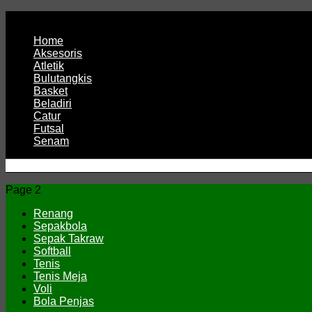
Page 1
Home
Aksesoris
Atletik
Bulutangkis
Basket
Beladiri
Catur
Futsal
Senam
CV JAYA BERSAMA Co Id
Menyediakan Semua Perlengkapan Olahraga Yang Lengkap, 
Page 2
Renang
Sepakbola
Sepak Takraw
Softball
Tenis
Tenis Meja
Voli
Bola Penjas