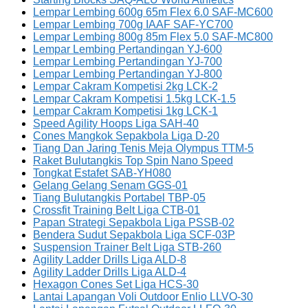
Lempar Lembing 600g 65m Flex 6.0 SAF-MC600
Lempar Lembing 700g IAAF SAF-YC700
Lempar Lembing 800g 85m Flex 5.0 SAF-MC800
Lempar Lembing Pertandingan YJ-600
Lempar Lembing Pertandingan YJ-700
Lempar Lembing Pertandingan YJ-800
Lempar Cakram Kompetisi 2kg LCK-2
Lempar Cakram Kompetisi 1.5kg LCK-1.5
Lempar Cakram Kompetisi 1kg LCK-1
Speed Agility Hoops Liga SAH-40
Cones Mangkok Sepakbola Liga D-20
Tiang Dan Jaring Tenis Meja Olympus TTM-5
Raket Bulutangkis Top Spin Nano Speed
Tongkat Estafet SAB-YH080
Gelang Gelang Senam GGS-01
Tiang Bulutangkis Portabel TBP-05
Crossfit Training Belt Liga CTB-01
Papan Strategi Sepakbola Liga PSSB-02
Bendera Sudut Sepakbola Liga SCF-03P
Suspension Trainer Belt Liga STB-260
Agility Ladder Drills Liga ALD-8
Agility Ladder Drills Liga ALD-4
Hexagon Cones Set Liga HCS-30
Lantai Lapangan Voli Outdoor Enlio LLVO-30