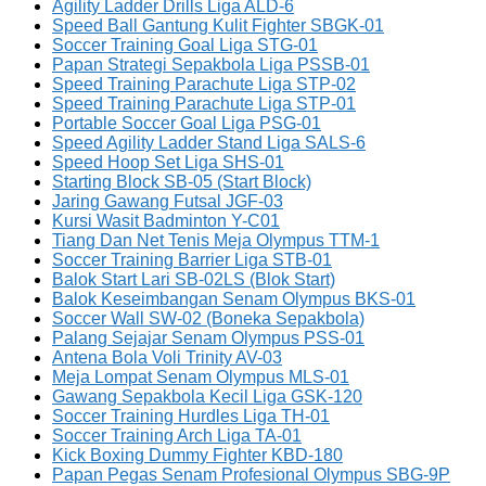
Agility Ladder Drills Liga ALD-6
Speed Ball Gantung Kulit Fighter SBGK-01
Soccer Training Goal Liga STG-01
Papan Strategi Sepakbola Liga PSSB-01
Speed Training Parachute Liga STP-02
Speed Training Parachute Liga STP-01
Portable Soccer Goal Liga PSG-01
Speed Agility Ladder Stand Liga SALS-6
Speed Hoop Set Liga SHS-01
Starting Block SB-05 (Start Block)
Jaring Gawang Futsal JGF-03
Kursi Wasit Badminton Y-C01
Tiang Dan Net Tenis Meja Olympus TTM-1
Soccer Training Barrier Liga STB-01
Balok Start Lari SB-02LS (Blok Start)
Balok Keseimbangan Senam Olympus BKS-01
Soccer Wall SW-02 (Boneka Sepakbola)
Palang Sejajar Senam Olympus PSS-01
Antena Bola Voli Trinity AV-03
Meja Lompat Senam Olympus MLS-01
Gawang Sepakbola Kecil Liga GSK-120
Soccer Training Hurdles Liga TH-01
Soccer Training Arch Liga TA-01
Kick Boxing Dummy Fighter KBD-180
Papan Pegas Senam Profesional Olympus SBG-9P