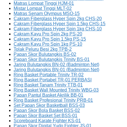
Matras Lompat Tinggi HJM-01
Mistar Lompat Tinggi MLT-02
Matras Senam Olympus MSO-15
Cakram Fiberglass Hyper Spin 2kg CHS-20
Cakram Fiberglass Hyper Spin 1.5kg CHS-15
Cakram Fiberglass Hyper Spin 1kg CHS-10
Cakram Kayu Pro Spin 2kg PS-20
Cakram Kayu Pro Spin 1.5kg PS-15
Cakram Kayu Pro Spin 1kg PS-10
Tolak Peluru Besi 2kg TPB-2
Papan Skor Bulutangkis BS-02
Papan Skor Bulutangkis Trinity BS-01
Jaring Bulutangkis BN-02 (Badminton Net)
Jaring Bulutangkis BN-01 (Badminton Net)
Ring Basket Portable Trinity TR-02
Ring Basket Portabel TR-01 PERBASI
Ring Basket Tanam Trinity TTB-01
Ring Basket Wall Mounted Trinity WBG-03
Papan Pantul Basket Akrilik BB-01
Ring Basket Profesional Trinity PRB-01
Set Papan Skor Basketball BSS-03
Papan Skor Bola Basket BSS-02
Papan Skor Basket Set BSS-01
Scoreboard Karate Fighter KS-01
Papan Skor Digital Yudo Fighter JS-01