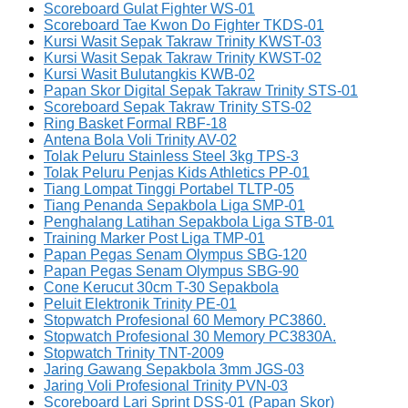
Scoreboard Gulat Fighter WS-01
Scoreboard Tae Kwon Do Fighter TKDS-01
Kursi Wasit Sepak Takraw Trinity KWST-03
Kursi Wasit Sepak Takraw Trinity KWST-02
Kursi Wasit Bulutangkis KWB-02
Papan Skor Digital Sepak Takraw Trinity STS-01
Scoreboard Sepak Takraw Trinity STS-02
Ring Basket Formal RBF-18
Antena Bola Voli Trinity AV-02
Tolak Peluru Stainless Steel 3kg TPS-3
Tolak Peluru Penjas Kids Athletics PP-01
Tiang Lompat Tinggi Portabel TLTP-05
Tiang Penanda Sepakbola Liga SMP-01
Penghalang Latihan Sepakbola Liga STB-01
Training Marker Post Liga TMP-01
Papan Pegas Senam Olympus SBG-120
Papan Pegas Senam Olympus SBG-90
Cone Kerucut 30cm T-30 Sepakbola
Peluit Elektronik Trinity PE-01
Stopwatch Profesional 60 Memory PC3860.
Stopwatch Profesional 30 Memory PC3830A.
Stopwatch Trinity TNT-2009
Jaring Gawang Sepakbola 3mm JGS-03
Jaring Voli Profesional Trinity PVN-03
Scoreboard Lari Sprint DSS-01 (Papan Skor)