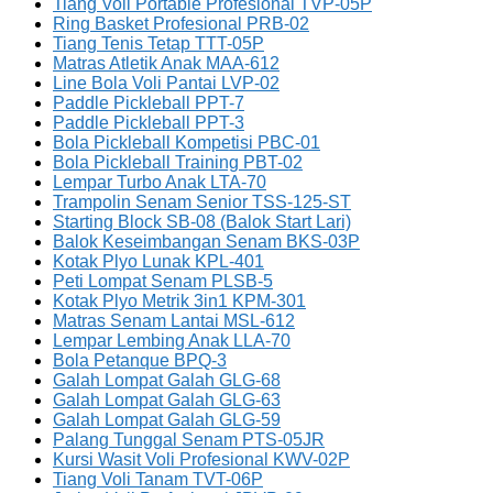
Tiang Voli Portable Profesional TVP-05P
Ring Basket Profesional PRB-02
Tiang Tenis Tetap TTT-05P
Matras Atletik Anak MAA-612
Line Bola Voli Pantai LVP-02
Paddle Pickleball PPT-7
Paddle Pickleball PPT-3
Bola Pickleball Kompetisi PBC-01
Bola Pickleball Training PBT-02
Lempar Turbo Anak LTA-70
Trampolin Senam Senior TSS-125-ST
Starting Block SB-08 (Balok Start Lari)
Balok Keseimbangan Senam BKS-03P
Kotak Plyo Lunak KPL-401
Peti Lompat Senam PLSB-5
Kotak Plyo Metrik 3in1 KPM-301
Matras Senam Lantai MSL-612
Lempar Lembing Anak LLA-70
Bola Petanque BPQ-3
Galah Lompat Galah GLG-68
Galah Lompat Galah GLG-63
Galah Lompat Galah GLG-59
Palang Tunggal Senam PTS-05JR
Kursi Wasit Voli Profesional KWV-02P
Tiang Voli Tanam TVT-06P