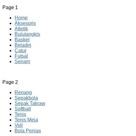
Page 1
Home
Aksesoris
Atletik
Bulutangkis
Basket
Beladiri
Catur
Futsal
Senam
CV JAYA BERSAMA Co Id
Menyediakan Semua Perlengkapan Olahraga Yang
Page 2
Lengkap, Berkualitas Dengan Harga Yang Murah
Renang
Sepakbola
Sepak Takraw
Softball
Tenis
Tenis Meja
Voli
Bola Penjas