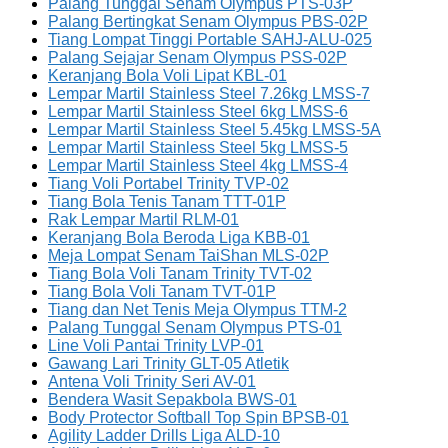
Palang Tunggal Senam Olympus PTS-03P
Palang Bertingkat Senam Olympus PBS-02P
Tiang Lompat Tinggi Portable SAHJ-ALU-025
Palang Sejajar Senam Olympus PSS-02P
Keranjang Bola Voli Lipat KBL-01
Lempar Martil Stainless Steel 7.26kg LMSS-7
Lempar Martil Stainless Steel 6kg LMSS-6
Lempar Martil Stainless Steel 5.45kg LMSS-5A
Lempar Martil Stainless Steel 5kg LMSS-5
Lempar Martil Stainless Steel 4kg LMSS-4
Tiang Voli Portabel Trinity TVP-02
Tiang Bola Tenis Tanam TTT-01P
Rak Lempar Martil RLM-01
Keranjang Bola Beroda Liga KBB-01
Meja Lompat Senam TaiShan MLS-02P
Tiang Bola Voli Tanam Trinity TVT-02
Tiang Bola Voli Tanam TVT-01P
Tiang dan Net Tenis Meja Olympus TTM-2
Palang Tunggal Senam Olympus PTS-01
Line Voli Pantai Trinity LVP-01
Gawang Lari Trinity GLT-05 Atletik
Antena Voli Trinity Seri AV-01
Bendera Wasit Sepakbola BWS-01
Body Protector Softball Top Spin BPSB-01
Agility Ladder Drills Liga ALD-10