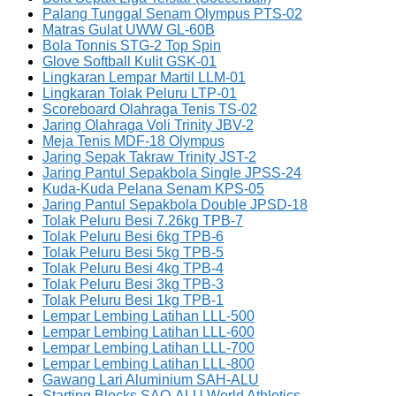
Palang Tunggal Senam Olympus PTS-02
Matras Gulat UWW GL-60B
Bola Tonnis STG-2 Top Spin
Glove Softball Kulit GSK-01
Lingkaran Lempar Martil LLM-01
Lingkaran Tolak Peluru LTP-01
Scoreboard Olahraga Tenis TS-02
Jaring Olahraga Voli Trinity JBV-2
Meja Tenis MDF-18 Olympus
Jaring Sepak Takraw Trinity JST-2
Jaring Pantul Sepakbola Single JPSS-24
Kuda-Kuda Pelana Senam KPS-05
Jaring Pantul Sepakbola Double JPSD-18
Tolak Peluru Besi 7.26kg TPB-7
Tolak Peluru Besi 6kg TPB-6
Tolak Peluru Besi 5kg TPB-5
Tolak Peluru Besi 4kg TPB-4
Tolak Peluru Besi 3kg TPB-3
Tolak Peluru Besi 1kg TPB-1
Lempar Lembing Latihan LLL-500
Lempar Lembing Latihan LLL-600
Lempar Lembing Latihan LLL-700
Lempar Lembing Latihan LLL-800
Gawang Lari Aluminium SAH-ALU
Starting Blocks SAQ-ALU World Athletics