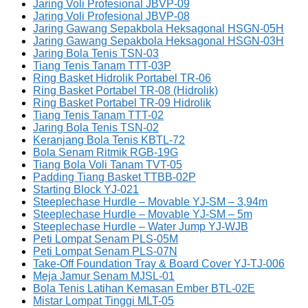
Jaring Voli Profesional JBVP-09
Jaring Voli Profesional JBVP-08
Jaring Gawang Sepakbola Heksagonal HSGN-05H
Jaring Gawang Sepakbola Heksagonal HSGN-03H
Jaring Bola Tenis TSN-03
Tiang Tenis Tanam TTT-03P
Ring Basket Hidrolik Portabel TR-06
Ring Basket Portabel TR-08 (Hidrolik)
Ring Basket Portabel TR-09 Hidrolik
Tiang Tenis Tanam TTT-02
Jaring Bola Tenis TSN-02
Keranjang Bola Tenis KBTL-72
Bola Senam Ritmik RGB-19G
Tiang Bola Voli Tanam TVT-05
Padding Tiang Basket TTBB-02P
Starting Block YJ-021
Steeplechase Hurdle – Movable YJ-SM – 3,94m
Steeplechase Hurdle – Movable YJ-SM – 5m
Steeplechase Hurdle – Water Jump YJ-WJB
Peti Lompat Senam PLS-05M
Peti Lompat Senam PLS-07N
Take-Off Foundation Tray & Board Cover YJ-TJ-006
Meja Jamur Senam MJSL-01
Bola Tenis Latihan Kemasan Ember BTL-02E
Mistar Lompat Tinggi MLT-05