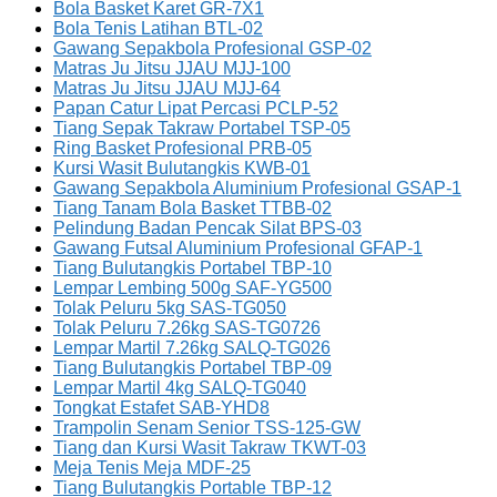
Bola Basket Karet GR-7X1
Bola Tenis Latihan BTL-02
Gawang Sepakbola Profesional GSP-02
Matras Ju Jitsu JJAU MJJ-100
Matras Ju Jitsu JJAU MJJ-64
Papan Catur Lipat Percasi PCLP-52
Tiang Sepak Takraw Portabel TSP-05
Ring Basket Profesional PRB-05
Kursi Wasit Bulutangkis KWB-01
Gawang Sepakbola Aluminium Profesional GSAP-1
Tiang Tanam Bola Basket TTBB-02
Pelindung Badan Pencak Silat BPS-03
Gawang Futsal Aluminium Profesional GFAP-1
Tiang Bulutangkis Portabel TBP-10
Lempar Lembing 500g SAF-YG500
Tolak Peluru 5kg SAS-TG050
Tolak Peluru 7.26kg SAS-TG0726
Lempar Martil 7.26kg SALQ-TG026
Tiang Bulutangkis Portabel TBP-09
Lempar Martil 4kg SALQ-TG040
Tongkat Estafet SAB-YHD8
Trampolin Senam Senior TSS-125-GW
Tiang dan Kursi Wasit Takraw TKWT-03
Meja Tenis Meja MDF-25
Tiang Bulutangkis Portable TBP-12