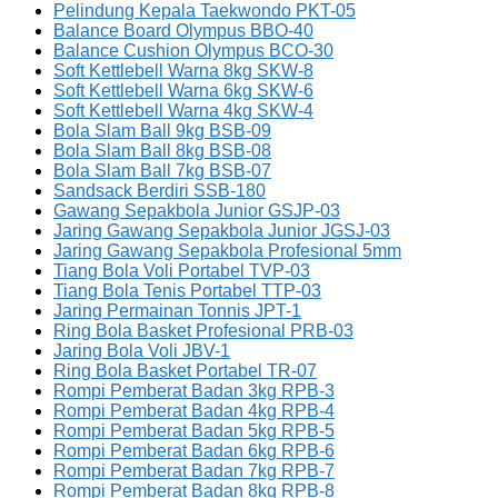
Pelindung Kepala Taekwondo PKT-05
Balance Board Olympus BBO-40
Balance Cushion Olympus BCO-30
Soft Kettlebell Warna 8kg SKW-8
Soft Kettlebell Warna 6kg SKW-6
Soft Kettlebell Warna 4kg SKW-4
Bola Slam Ball 9kg BSB-09
Bola Slam Ball 8kg BSB-08
Bola Slam Ball 7kg BSB-07
Sandsack Berdiri SSB-180
Gawang Sepakbola Junior GSJP-03
Jaring Gawang Sepakbola Junior JGSJ-03
Jaring Gawang Sepakbola Profesional 5mm
Tiang Bola Voli Portabel TVP-03
Tiang Bola Tenis Portabel TTP-03
Jaring Permainan Tonnis JPT-1
Ring Bola Basket Profesional PRB-03
Jaring Bola Voli JBV-1
Ring Bola Basket Portabel TR-07
Rompi Pemberat Badan 3kg RPB-3
Rompi Pemberat Badan 4kg RPB-4
Rompi Pemberat Badan 5kg RPB-5
Rompi Pemberat Badan 6kg RPB-6
Rompi Pemberat Badan 7kg RPB-7
Rompi Pemberat Badan 8kg RPB-8