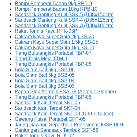
Rompi Pemberat Badan 9kg RPB-9
Rompi Pemberat Badan 10kg RPB-10
Sandsack Gantung Kulit SSK-5 (D38x150cm)
Sandsack Gantung Kulit SSK-4 (D35x125cm)
Sandsack Gantung Kulit SSK-3 (D30x100cm)
Raket Tonnis Kayu RTK-03P
Cakram Kayu Super Spin 2kg SS-20
Cakram Kayu Super Spin 1.5kg SS-15
Cakram Kayu Super Spin 1kg SS-10
Tiang Bulutangkis Portabel TBP-07
Tiang Tenis Meja TTM-3
Tiang Bulutangkis Portabel TBP-08
Bola Slam Ball 6kg BSB-06
Bola Slam Ball 5kg BSB-05
Bola Slam Ball 4kg BSB-04
Bola Slam Ball 3kg BSB-03
Papan Step Aerobik PSA-78 (Aerobic Stepper)
Tiang Bulutangkis Portabel TBP-06
Sandsack Kain Terpal SKT-05
Sandsack Kain Terpal SKT-04
Sandsack Kain Terpal SKT-03 (D30 x 100cm)
Gawang Futsal Portabel GFP-05
Jaring Gawang Sepakbola Profesional JGSP-06H
Gantungan Sandsack Tembok GST-86
Raket Tonnis Kayu RTK-02