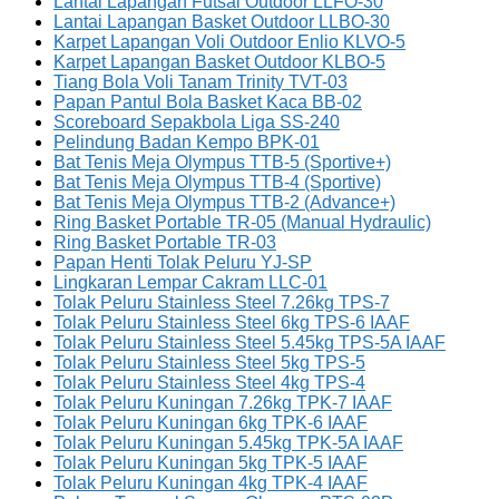
Lantai Lapangan Futsal Outdoor LLFO-30
Lantai Lapangan Basket Outdoor LLBO-30
Karpet Lapangan Voli Outdoor Enlio KLVO-5
Karpet Lapangan Basket Outdoor KLBO-5
Tiang Bola Voli Tanam Trinity TVT-03
Papan Pantul Bola Basket Kaca BB-02
Scoreboard Sepakbola Liga SS-240
Pelindung Badan Kempo BPK-01
Bat Tenis Meja Olympus TTB-5 (Sportive+)
Bat Tenis Meja Olympus TTB-4 (Sportive)
Bat Tenis Meja Olympus TTB-2 (Advance+)
Ring Basket Portable TR-05 (Manual Hydraulic)
Ring Basket Portable TR-03
Papan Henti Tolak Peluru YJ-SP
Lingkaran Lempar Cakram LLC-01
Tolak Peluru Stainless Steel 7.26kg TPS-7
Tolak Peluru Stainless Steel 6kg TPS-6 IAAF
Tolak Peluru Stainless Steel 5.45kg TPS-5A IAAF
Tolak Peluru Stainless Steel 5kg TPS-5
Tolak Peluru Stainless Steel 4kg TPS-4
Tolak Peluru Kuningan 7.26kg TPK-7 IAAF
Tolak Peluru Kuningan 6kg TPK-6 IAAF
Tolak Peluru Kuningan 5.45kg TPK-5A IAAF
Tolak Peluru Kuningan 5kg TPK-5 IAAF
Tolak Peluru Kuningan 4kg TPK-4 IAAF