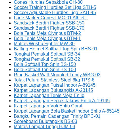
Cones Hurdles Sepakbola CH-30
Soccer Training Hurdles Set Liga STH-5
Soccer Adjustable Hurdles Liga SAH-45
Lane Marker Cones LMC-01 Athletic
Sandsack Berdiri Fighter SSB-150
Sandsack Berdiri Fighter SSB-170
Bola Tenis Meja Olympus BTM-2
Bola Tenis Meja Olympus BTM-1
Matras Wushu Fighter MW-30
Batting Helmet Softball Top Spin BHS-01
Tongkat Pemukul Softball SB-34
Tongkat Pemukul Softball SB-32
Bola Softball Top Spin BS-150
Bola Softball Top Spin BS-100
Ring Basket Wall-Mounted Trinity WBG-03
Tolak Peluru Stainless Steel 6kg TPS-6
Karpet Lapangan Futsal Indoor A-89145
Karpet Lapangan Bulutangkis A-23145
Karpet Lapangan Tenis Meja Enlio
Karpet Lapangan Sepak Takraw Enlio A-19145
Karpet Lapangan Voli Enlio Coral
Karpet Lapangan Bola Basket Indoor Enlio A-65145
Bangku Pemain Cadangan Trinity BPC-01
Scoreboard Bulutangkis BS-03
Matras Lompat Tinggi HJM-03