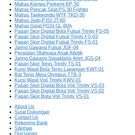
Matras Kempo Perkemi KP-30
Matras Pencak Silat PS-30 Fighter
Matras Taekwondo WTF TKD-30
Matras Judo PJSI JT-60
Matras Gulat PGSI GL-60A
Papan Skor Digital Bola Futsal Trinity FS-05
Papan Skor Digital Futsal Trinity FS-03
Papan Skor Digital Futsal Trinity FS-01
Jaring Gawang Futsal JGF-04
Peralatan Olahraga Anak Atletik
Jaring Gawang Sepakbola 4mm JGS-04
Papan Skor Tenis Trinity TS-01
Kursi Wasit Bola Tenis Lapangan KWT-01
Bat Tenis Meja Olympus TTB-3
Kursi Wasit Voli Trinity KWV-01
Papan Skor Digital Bola Voli Trinity VS-03
Papan Skor Digital Bola Voli Trinity VS-02
Papan Skor Bola Voli Trinity VS-01
About Us
Surat Dukungan
Contact Us
Rekening Bank
Sitemap
Disclaimer