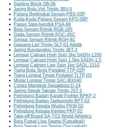
Starting Block SB-06
Jaring Bola Voli Trinity JBV-5
Palang Bertingkat Senam PBS-03P
Kuda-Kuda Pelana Senam KPS-06P
Papan Step Aerobik PSA-68
Bola Senam Ritmik RGB-185
Gada Senam Ritmik RGC-45C
Simpai Senam Ritmik RGH-81
Gawang Lari Trinity GLT-01 Atletik
Jaring Bulutangkis Trinity JBT-3
Lempar Cakram High Spin 2kg SADH-1200
Lempar Cakram High Spin 1.5kg SADH-1.5
Lempar Cakram Low Spin 1kg SADL-1010
Tiang Bola Tenis Portabel TTP-02P
Tiang Lompat Tinggi Portabel TLTP-03
Mistar Lompat Tinggi SAC-BX040
Cones Mangkok Sepakbola D-24
Jaring Sepak Takraw Trinity JST-1
Pelindung Badan Karate Fighter BPKF-2
Pelindung Badan Taekwondo BPT-02
Pelindung Kepala Wushu PKW-02
Pelindung Kepala Kempo PKP-02
Take-off Board SA-TO1 World Athletics
Bola Futsal Liga Sparta (Futsalball)
Bola Sepak Liga Telstar (Soccerball)