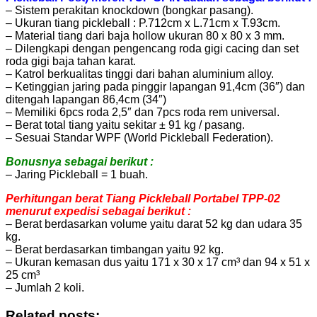
– Sistem perakitan knockdown (bongkar pasang).
– Ukuran tiang pickleball : P.712cm x L.71cm x T.93cm.
– Material tiang dari baja hollow ukuran 80 x 80 x 3 mm.
– Dilengkapi dengan pengencang roda gigi cacing dan set
roda gigi baja tahan karat.
– Katrol berkualitas tinggi dari bahan aluminium alloy.
– Ketinggian jaring pada pinggir lapangan 91,4cm (36″) dan
ditengah lapangan 86,4cm (34″)
– Memiliki 6pcs roda 2,5″ dan 7pcs roda rem universal.
– Berat total tiang yaitu sekitar ± 91 kg / pasang.
– Sesuai Standar WPF (World Pickleball Federation).
Bonusnya sebagai berikut :
– Jaring Pickleball = 1 buah.
Perhitungan berat Tiang Pickleball Portabel TPP-02
menurut expedisi sebagai berikut :
– Berat berdasarkan volume yaitu darat 52 kg dan udara 35
kg.
– Berat berdasarkan timbangan yaitu 92 kg.
– Ukuran kemasan dus yaitu 171 x 30 x 17 cm³ dan 94 x 51 x
25 cm³
– Jumlah 2 koli.
Related posts: