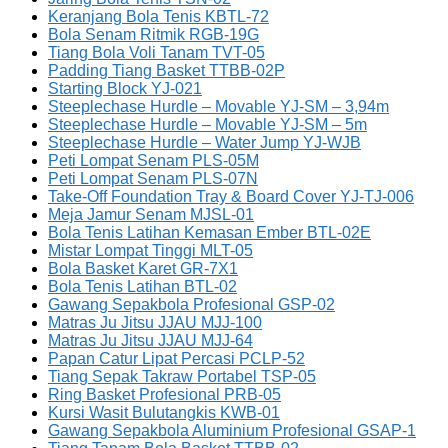
Keranjang Bola Tenis KBTL-72
Bola Senam Ritmik RGB-19G
Tiang Bola Voli Tanam TVT-05
Padding Tiang Basket TTBB-02P
Starting Block YJ-021
Steeplechase Hurdle – Movable YJ-SM – 3,94m
Steeplechase Hurdle – Movable YJ-SM – 5m
Steeplechase Hurdle – Water Jump YJ-WJB
Peti Lompat Senam PLS-05M
Peti Lompat Senam PLS-07N
Take-Off Foundation Tray & Board Cover YJ-TJ-006
Meja Jamur Senam MJSL-01
Bola Tenis Latihan Kemasan Ember BTL-02E
Mistar Lompat Tinggi MLT-05
Bola Basket Karet GR-7X1
Bola Tenis Latihan BTL-02
Gawang Sepakbola Profesional GSP-02
Matras Ju Jitsu JJAU MJJ-100
Matras Ju Jitsu JJAU MJJ-64
Papan Catur Lipat Percasi PCLP-52
Tiang Sepak Takraw Portabel TSP-05
Ring Basket Profesional PRB-05
Kursi Wasit Bulutangkis KWB-01
Gawang Sepakbola Aluminium Profesional GSAP-1