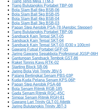
Tiang Tenis Meja TTM-3
Tiang Bulutangkis Portabel TBP-08
Bola Slam Ball 6kg BSB-06
Bola Slam Ball 5kg BSB-05
Bola Slam Ball 4kg BSB-04
Bola Slam Ball 3kg BSB-03
Papan Step Aerobik PSA-78 (Aerobic Stepper)
Tiang Bulutangkis Portabel TBP-06
Sandsack Kain Terpal SKT-05
Sandsack Kain Terpal SKT-04
Sandsack Kain Terpal SKT-03 (D30 x 100cm)
Gawang Futsal Portabel GFP-05
Jaring Gawang Sepakbola Profesional JGSP-06H
Gantungan Sandsack Tembok GST-86
Raket Tonnis Kayu RTK-02
Starting Block SB-06
Jaring Bola Voli Trinity JBV-5
Palang Bertingkat Senam PBS-03P
Kuda-Kuda Pelana Senam KPS-06P
Papan Step Aerobik PSA-68
Bola Senam Ritmik RGB-185
Gada Senam Ritmik RGC-45C
Simpai Senam Ritmik RGH-81
Gawang Lari Trinity GLT-01 Atletik
Jaring Bulutangkis Trinity JBT-3