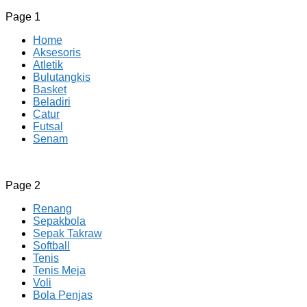
Page 1
Home
Aksesoris
Atletik
Bulutangkis
Basket
Beladiri
Catur
Futsal
Senam
CV JAYA BERSAMA Co Id
Menyediakan Semua Perlengkapan Olahraga Yang
Page 2
Lengkap, Berkualitas Dengan Harga Yang Murah
Renang
Sepakbola
Sepak Takraw
Softball
Tenis
Tenis Meja
Voli
Bola Penjas