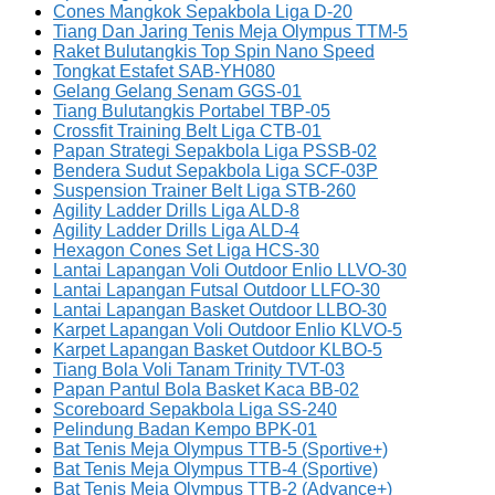
Cones Mangkok Sepakbola Liga D-20
Tiang Dan Jaring Tenis Meja Olympus TTM-5
Raket Bulutangkis Top Spin Nano Speed
Tongkat Estafet SAB-YH080
Gelang Gelang Senam GGS-01
Tiang Bulutangkis Portabel TBP-05
Crossfit Training Belt Liga CTB-01
Papan Strategi Sepakbola Liga PSSB-02
Bendera Sudut Sepakbola Liga SCF-03P
Suspension Trainer Belt Liga STB-260
Agility Ladder Drills Liga ALD-8
Agility Ladder Drills Liga ALD-4
Hexagon Cones Set Liga HCS-30
Lantai Lapangan Voli Outdoor Enlio LLVO-30
Lantai Lapangan Futsal Outdoor LLFO-30
Lantai Lapangan Basket Outdoor LLBO-30
Karpet Lapangan Voli Outdoor Enlio KLVO-5
Karpet Lapangan Basket Outdoor KLBO-5
Tiang Bola Voli Tanam Trinity TVT-03
Papan Pantul Bola Basket Kaca BB-02
Scoreboard Sepakbola Liga SS-240
Pelindung Badan Kempo BPK-01
Bat Tenis Meja Olympus TTB-5 (Sportive+)
Bat Tenis Meja Olympus TTB-4 (Sportive)
Bat Tenis Meja Olympus TTB-2 (Advance+)