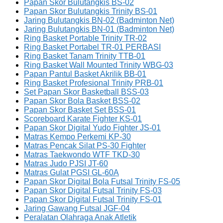
Papan Skor Bulutangkis BS-02
Papan Skor Bulutangkis Trinity BS-01
Jaring Bulutangkis BN-02 (Badminton Net)
Jaring Bulutangkis BN-01 (Badminton Net)
Ring Basket Portable Trinity TR-02
Ring Basket Portabel TR-01 PERBASI
Ring Basket Tanam Trinity TTB-01
Ring Basket Wall Mounted Trinity WBG-03
Papan Pantul Basket Akrilik BB-01
Ring Basket Profesional Trinity PRB-01
Set Papan Skor Basketball BSS-03
Papan Skor Bola Basket BSS-02
Papan Skor Basket Set BSS-01
Scoreboard Karate Fighter KS-01
Papan Skor Digital Yudo Fighter JS-01
Matras Kempo Perkemi KP-30
Matras Pencak Silat PS-30 Fighter
Matras Taekwondo WTF TKD-30
Matras Judo PJSI JT-60
Matras Gulat PGSI GL-60A
Papan Skor Digital Bola Futsal Trinity FS-05
Papan Skor Digital Futsal Trinity FS-03
Papan Skor Digital Futsal Trinity FS-01
Jaring Gawang Futsal JGF-04
Peralatan Olahraga Anak Atletik