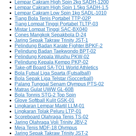
Lempar Cakram High Spin 2kg SADH-1200
Lempar Cakram High Spin 1.5kg SADH-1.5
Lempar Cakram Low Spin 1kg SADL-1010
Tiang Bola Tenis Portabel TTP-02P
Tiang Lompat Tinggi Portabel TLTP-03
Mistar Lompat Tinggi SAC-BX040
Cones Mangkok Sepakbola D-24
Jaring Sepak Takraw Trinity JST-1
Pelindung Badan Karate Fighter BPKF-2
Pelindung Badan Taekwondo BPT-02
Pelindung Kepala Wushu PKW-02
Pelindung Kepala Kempo PKP-02
Take-off Board SA-TO1 World Athletics
Bola Futsal Liga Sparta (Futsalball)
Bola Sepak Liga Telstar (Soccerball)
Palang Tunggal Senam Olympus PTS-02
Matras Gulat UWW GL-60B
Bola Tonnis STG-2 Top Spin
Glove Softball Kulit GSK-01
Lingkaran Lempar Martil LLM-01
Lingkaran Tolak Peluru LTP-01
Scoreboard Olahraga Tenis TS-02
Jaring Olahraga Voli Trinity JBV-2
Meja Tenis MDF-18 Olympus
Jaring Sepak Takraw Trinity JST-2