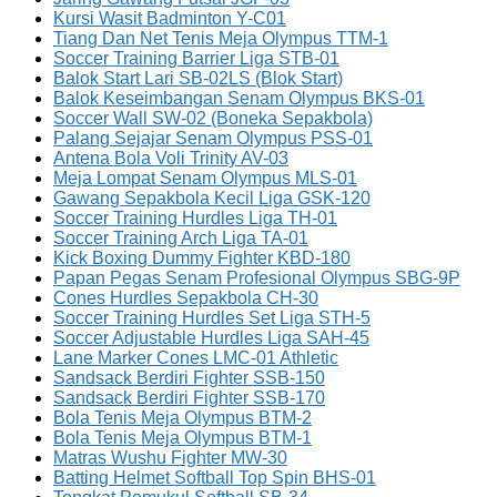
Kursi Wasit Badminton Y-C01
Tiang Dan Net Tenis Meja Olympus TTM-1
Soccer Training Barrier Liga STB-01
Balok Start Lari SB-02LS (Blok Start)
Balok Keseimbangan Senam Olympus BKS-01
Soccer Wall SW-02 (Boneka Sepakbola)
Palang Sejajar Senam Olympus PSS-01
Antena Bola Voli Trinity AV-03
Meja Lompat Senam Olympus MLS-01
Gawang Sepakbola Kecil Liga GSK-120
Soccer Training Hurdles Liga TH-01
Soccer Training Arch Liga TA-01
Kick Boxing Dummy Fighter KBD-180
Papan Pegas Senam Profesional Olympus SBG-9P
Cones Hurdles Sepakbola CH-30
Soccer Training Hurdles Set Liga STH-5
Soccer Adjustable Hurdles Liga SAH-45
Lane Marker Cones LMC-01 Athletic
Sandsack Berdiri Fighter SSB-150
Sandsack Berdiri Fighter SSB-170
Bola Tenis Meja Olympus BTM-2
Bola Tenis Meja Olympus BTM-1
Matras Wushu Fighter MW-30
Batting Helmet Softball Top Spin BHS-01