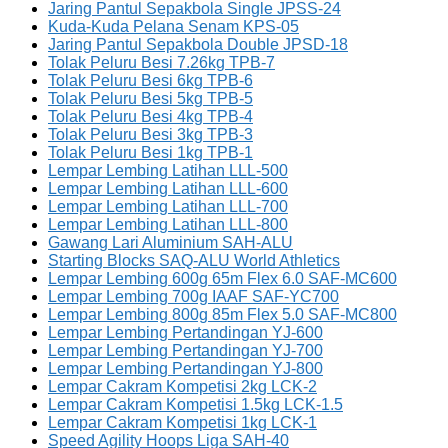
Jaring Pantul Sepakbola Single JPSS-24
Kuda-Kuda Pelana Senam KPS-05
Jaring Pantul Sepakbola Double JPSD-18
Tolak Peluru Besi 7.26kg TPB-7
Tolak Peluru Besi 6kg TPB-6
Tolak Peluru Besi 5kg TPB-5
Tolak Peluru Besi 4kg TPB-4
Tolak Peluru Besi 3kg TPB-3
Tolak Peluru Besi 1kg TPB-1
Lempar Lembing Latihan LLL-500
Lempar Lembing Latihan LLL-600
Lempar Lembing Latihan LLL-700
Lempar Lembing Latihan LLL-800
Gawang Lari Aluminium SAH-ALU
Starting Blocks SAQ-ALU World Athletics
Lempar Lembing 600g 65m Flex 6.0 SAF-MC600
Lempar Lembing 700g IAAF SAF-YC700
Lempar Lembing 800g 85m Flex 5.0 SAF-MC800
Lempar Lembing Pertandingan YJ-600
Lempar Lembing Pertandingan YJ-700
Lempar Lembing Pertandingan YJ-800
Lempar Cakram Kompetisi 2kg LCK-2
Lempar Cakram Kompetisi 1.5kg LCK-1.5
Lempar Cakram Kompetisi 1kg LCK-1
Speed Agility Hoops Liga SAH-40