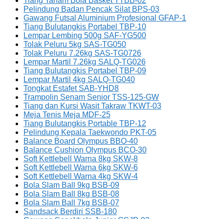
Tiang Tanam Bola Basket TTBB-02
Pelindung Badan Pencak Silat BPS-03
Gawang Futsal Aluminium Profesional GFAP-1
Tiang Bulutangkis Portabel TBP-10
Lempar Lembing 500g SAF-YG500
Tolak Peluru 5kg SAS-TG050
Tolak Peluru 7.26kg SAS-TG0726
Lempar Martil 7.26kg SALQ-TG026
Tiang Bulutangkis Portabel TBP-09
Lempar Martil 4kg SALQ-TG040
Tongkat Estafet SAB-YHD8
Trampolin Senam Senior TSS-125-GW
Tiang dan Kursi Wasit Takraw TKWT-03
Meja Tenis Meja MDF-25
Tiang Bulutangkis Portable TBP-12
Pelindung Kepala Taekwondo PKT-05
Balance Board Olympus BBO-40
Balance Cushion Olympus BCO-30
Soft Kettlebell Warna 8kg SKW-8
Soft Kettlebell Warna 6kg SKW-6
Soft Kettlebell Warna 4kg SKW-4
Bola Slam Ball 9kg BSB-09
Bola Slam Ball 8kg BSB-08
Bola Slam Ball 7kg BSB-07
Sandsack Berdiri SSB-180