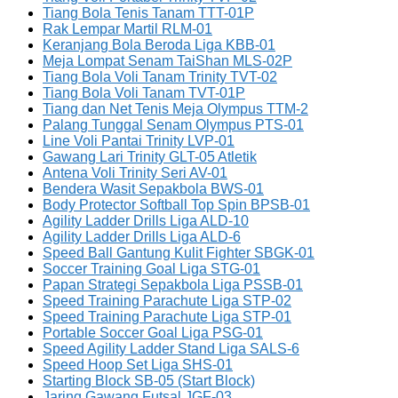
Tiang Bola Tenis Tanam TTT-01P
Rak Lempar Martil RLM-01
Keranjang Bola Beroda Liga KBB-01
Meja Lompat Senam TaiShan MLS-02P
Tiang Bola Voli Tanam Trinity TVT-02
Tiang Bola Voli Tanam TVT-01P
Tiang dan Net Tenis Meja Olympus TTM-2
Palang Tunggal Senam Olympus PTS-01
Line Voli Pantai Trinity LVP-01
Gawang Lari Trinity GLT-05 Atletik
Antena Voli Trinity Seri AV-01
Bendera Wasit Sepakbola BWS-01
Body Protector Softball Top Spin BPSB-01
Agility Ladder Drills Liga ALD-10
Agility Ladder Drills Liga ALD-6
Speed Ball Gantung Kulit Fighter SBGK-01
Soccer Training Goal Liga STG-01
Papan Strategi Sepakbola Liga PSSB-01
Speed Training Parachute Liga STP-02
Speed Training Parachute Liga STP-01
Portable Soccer Goal Liga PSG-01
Speed Agility Ladder Stand Liga SALS-6
Speed Hoop Set Liga SHS-01
Starting Block SB-05 (Start Block)
Jaring Gawang Futsal JGF-03