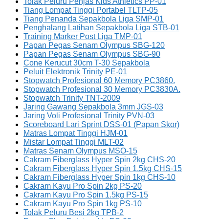
Tolak Peluru Penjas Kids Athletics PP-01
Tiang Lompat Tinggi Portabel TLTP-05
Tiang Penanda Sepakbola Liga SMP-01
Penghalang Latihan Sepakbola Liga STB-01
Training Marker Post Liga TMP-01
Papan Pegas Senam Olympus SBG-120
Papan Pegas Senam Olympus SBG-90
Cone Kerucut 30cm T-30 Sepakbola
Peluit Elektronik Trinity PE-01
Stopwatch Profesional 60 Memory PC3860.
Stopwatch Profesional 30 Memory PC3830A.
Stopwatch Trinity TNT-2009
Jaring Gawang Sepakbola 3mm JGS-03
Jaring Voli Profesional Trinity PVN-03
Scoreboard Lari Sprint DSS-01 (Papan Skor)
Matras Lompat Tinggi HJM-01
Mistar Lompat Tinggi MLT-02
Matras Senam Olympus MSO-15
Cakram Fiberglass Hyper Spin 2kg CHS-20
Cakram Fiberglass Hyper Spin 1.5kg CHS-15
Cakram Fiberglass Hyper Spin 1kg CHS-10
Cakram Kayu Pro Spin 2kg PS-20
Cakram Kayu Pro Spin 1.5kg PS-15
Cakram Kayu Pro Spin 1kg PS-10
Tolak Peluru Besi 2kg TPB-2