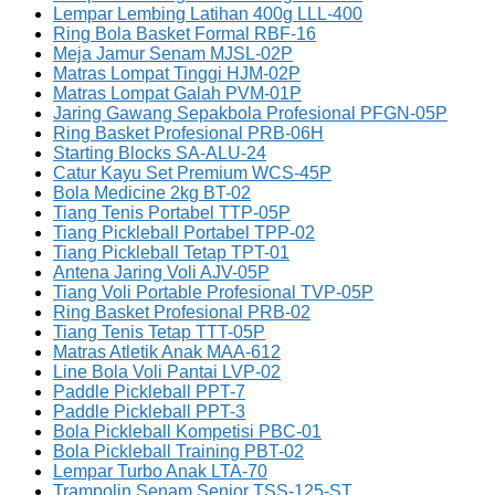
Lempar Lembing Latihan 400g LLL-400
Ring Bola Basket Formal RBF-16
Meja Jamur Senam MJSL-02P
Matras Lompat Tinggi HJM-02P
Matras Lompat Galah PVM-01P
Jaring Gawang Sepakbola Profesional PFGN-05P
Ring Basket Profesional PRB-06H
Starting Blocks SA-ALU-24
Catur Kayu Set Premium WCS-45P
Bola Medicine 2kg BT-02
Tiang Tenis Portabel TTP-05P
Tiang Pickleball Portabel TPP-02
Tiang Pickleball Tetap TPT-01
Antena Jaring Voli AJV-05P
Tiang Voli Portable Profesional TVP-05P
Ring Basket Profesional PRB-02
Tiang Tenis Tetap TTT-05P
Matras Atletik Anak MAA-612
Line Bola Voli Pantai LVP-02
Paddle Pickleball PPT-7
Paddle Pickleball PPT-3
Bola Pickleball Kompetisi PBC-01
Bola Pickleball Training PBT-02
Lempar Turbo Anak LTA-70
Trampolin Senam Senior TSS-125-ST