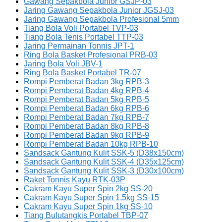
Gawang Sepakbola Junior GSJP-03
Jaring Gawang Sepakbola Junior JGSJ-03
Jaring Gawang Sepakbola Profesional 5mm
Tiang Bola Voli Portabel TVP-03
Tiang Bola Tenis Portabel TTP-03
Jaring Permainan Tonnis JPT-1
Ring Bola Basket Profesional PRB-03
Jaring Bola Voli JBV-1
Ring Bola Basket Portabel TR-07
Rompi Pemberat Badan 3kg RPB-3
Rompi Pemberat Badan 4kg RPB-4
Rompi Pemberat Badan 5kg RPB-5
Rompi Pemberat Badan 6kg RPB-6
Rompi Pemberat Badan 7kg RPB-7
Rompi Pemberat Badan 8kg RPB-8
Rompi Pemberat Badan 9kg RPB-9
Rompi Pemberat Badan 10kg RPB-10
Sandsack Gantung Kulit SSK-5 (D38x150cm)
Sandsack Gantung Kulit SSK-4 (D35x125cm)
Sandsack Gantung Kulit SSK-3 (D30x100cm)
Raket Tonnis Kayu RTK-03P
Cakram Kayu Super Spin 2kg SS-20
Cakram Kayu Super Spin 1.5kg SS-15
Cakram Kayu Super Spin 1kg SS-10
Tiang Bulutangkis Portabel TBP-07