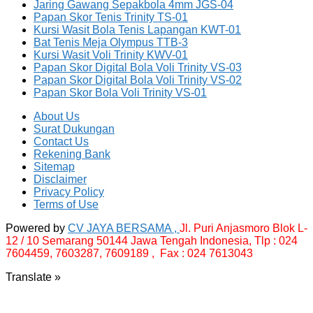
Jaring Gawang Sepakbola 4mm JGS-04
Papan Skor Tenis Trinity TS-01
Kursi Wasit Bola Tenis Lapangan KWT-01
Bat Tenis Meja Olympus TTB-3
Kursi Wasit Voli Trinity KWV-01
Papan Skor Digital Bola Voli Trinity VS-03
Papan Skor Digital Bola Voli Trinity VS-02
Papan Skor Bola Voli Trinity VS-01
About Us
Surat Dukungan
Contact Us
Rekening Bank
Sitemap
Disclaimer
Privacy Policy
Terms of Use
Powered by
CV JAYA BERSAMA ,
Jl. Puri Anjasmoro Blok L-
12 / 10 Semarang 50144 Jawa Tengah Indonesia,
Tlp : 024
7604459, 7603287, 7609189 , Fax : 024 7613043
Translate »