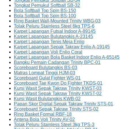
Tongkat Pemukul Softball SB-34
Tongkat Pemukul Softball SB-32
Bola Softball Top Spin BS-150
Bola Softball Top Spin BS-100
Ring Basket Wall-Mounted Trinity WBG-03
Tolak Peluru Stainless Steel 6kg TPS-6
Karpet Lapangan Futsal Indoor A-89145
Karpet Lapangan Bulutangkis A-23145
Karpet Lapangan Tenis Meja Enlio
Karpet Lapangan Sepak Takraw Enlio A-19145
Karpet Lapangan Voli Enlio Coral
Karpet Lapangan Bola Basket Indoor Enlio A-65145
Bangku Pemain Cadangan Trinity BPC-01
Scoreboard Bulutangkis BS-03
Matras Lompat Tinggi HJM-03
Scoreboard Gulat Fighter WS-01
Scoreboard Tae Kwon Do Fighter TKDS-01
Kursi Wasit Sepak Takraw Trinity KWST-03
Kursi Wasit Sepak Takraw Trinity KWST-02
Kursi Wasit Bulutangkis KWB-02
Papan Skor Digital Sepak Takraw Trinity STS-01
Scoreboard Sepak Takraw Trinity STS-02
Ring Basket Formal RBF-18
Antena Bola Voli Trinity AV-02
Tolak Peluru Stainless Steel 3kg TPS-3