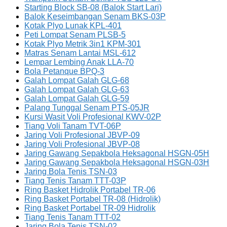
Starting Block SB-08 (Balok Start Lari)
Balok Keseimbangan Senam BKS-03P
Kotak Plyo Lunak KPL-401
Peti Lompat Senam PLSB-5
Kotak Plyo Metrik 3in1 KPM-301
Matras Senam Lantai MSL-612
Lempar Lembing Anak LLA-70
Bola Petanque BPQ-3
Galah Lompat Galah GLG-68
Galah Lompat Galah GLG-63
Galah Lompat Galah GLG-59
Palang Tunggal Senam PTS-05JR
Kursi Wasit Voli Profesional KWV-02P
Tiang Voli Tanam TVT-06P
Jaring Voli Profesional JBVP-09
Jaring Voli Profesional JBVP-08
Jaring Gawang Sepakbola Heksagonal HSGN-05H
Jaring Gawang Sepakbola Heksagonal HSGN-03H
Jaring Bola Tenis TSN-03
Tiang Tenis Tanam TTT-03P
Ring Basket Hidrolik Portabel TR-06
Ring Basket Portabel TR-08 (Hidrolik)
Ring Basket Portabel TR-09 Hidrolik
Tiang Tenis Tanam TTT-02
Jaring Bola Tenis TSN-02