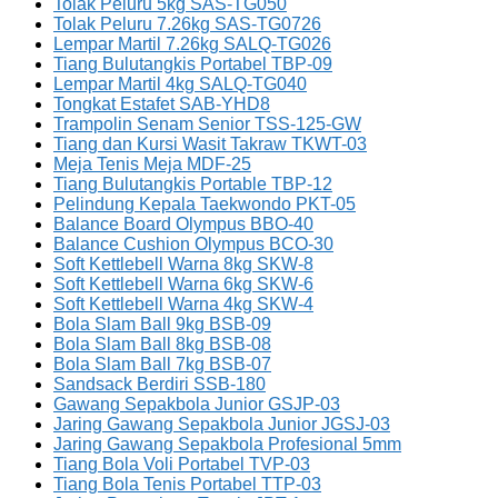
Tolak Peluru 5kg SAS-TG050
Tolak Peluru 7.26kg SAS-TG0726
Lempar Martil 7.26kg SALQ-TG026
Tiang Bulutangkis Portabel TBP-09
Lempar Martil 4kg SALQ-TG040
Tongkat Estafet SAB-YHD8
Trampolin Senam Senior TSS-125-GW
Tiang dan Kursi Wasit Takraw TKWT-03
Meja Tenis Meja MDF-25
Tiang Bulutangkis Portable TBP-12
Pelindung Kepala Taekwondo PKT-05
Balance Board Olympus BBO-40
Balance Cushion Olympus BCO-30
Soft Kettlebell Warna 8kg SKW-8
Soft Kettlebell Warna 6kg SKW-6
Soft Kettlebell Warna 4kg SKW-4
Bola Slam Ball 9kg BSB-09
Bola Slam Ball 8kg BSB-08
Bola Slam Ball 7kg BSB-07
Sandsack Berdiri SSB-180
Gawang Sepakbola Junior GSJP-03
Jaring Gawang Sepakbola Junior JGSJ-03
Jaring Gawang Sepakbola Profesional 5mm
Tiang Bola Voli Portabel TVP-03
Tiang Bola Tenis Portabel TTP-03