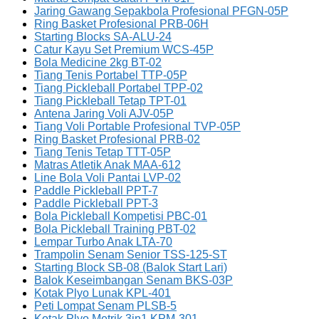
Jaring Gawang Sepakbola Profesional PFGN-05P
Ring Basket Profesional PRB-06H
Starting Blocks SA-ALU-24
Catur Kayu Set Premium WCS-45P
Bola Medicine 2kg BT-02
Tiang Tenis Portabel TTP-05P
Tiang Pickleball Portabel TPP-02
Tiang Pickleball Tetap TPT-01
Antena Jaring Voli AJV-05P
Tiang Voli Portable Profesional TVP-05P
Ring Basket Profesional PRB-02
Tiang Tenis Tetap TTT-05P
Matras Atletik Anak MAA-612
Line Bola Voli Pantai LVP-02
Paddle Pickleball PPT-7
Paddle Pickleball PPT-3
Bola Pickleball Kompetisi PBC-01
Bola Pickleball Training PBT-02
Lempar Turbo Anak LTA-70
Trampolin Senam Senior TSS-125-ST
Starting Block SB-08 (Balok Start Lari)
Balok Keseimbangan Senam BKS-03P
Kotak Plyo Lunak KPL-401
Peti Lompat Senam PLSB-5
Kotak Plyo Metrik 3in1 KPM-301