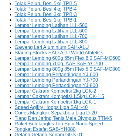
Tolak Peluru Besi 5kg TPB-5
Tolak Peluru Besi 4kg TPB-4
Tolak Peluru Besi 3kg TPB-3
Tolak Peluru Besi 1kg TPB-1
Lempar Lembing Latihan LLL-500
Lempar Lembing Latihan LLL-600
Lempar Lembing Latihan LLL-700
Lempar Lembing Latihan LLL-800
Gawang Lari Aluminium SAH-ALU
Starting Blocks SAQ-ALU World Athletics
Lempar Lembing 600g 65m Flex 6.0 SAF-MC600
Lempar Lembing 700g IAAF SAF-YC700
Lempar Lembing 800g 85m Flex 5.0 SAF-MC800
Lempar Lembing Pertandingan YJ-600
Lempar Lembing Pertandingan YJ-700
Lempar Lembing Pertandingan YJ-800
Lempar Cakram Kompetisi 2kg LCK-2
Lempar Cakram Kompetisi 1.5kg LCK-1.5
Lempar Cakram Kompetisi 1kg LCK-1
Speed Agility Hoops Liga SAH-40
Cones Mangkok Sepakbola Liga D-20
Tiang Dan Jaring Tenis Meja Olympus TTM-5
Raket Bulutangkis Top Spin Nano Speed
Tongkat Estafet SAB-YH080
Gelang Gelang Senam GGS-01