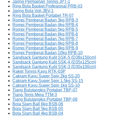
Jaring Permainan Tonnis JPT-1
Ring Bola Basket Profesional PRB-03
Jaring Bola Voli JBV-1
Ring Bola Basket Portabel TR-07
Rompi Pemberat Badan 3kg RPB-3
Rompi Pemberat Badan 4kg RPB-4
Rompi Pemberat Badan 5kg RPB-5
Rompi Pemberat Badan 6kg RPB-6
Rompi Pemberat Badan 7kg RPB-7
Rompi Pemberat Badan 8kg RPB-8
Rompi Pemberat Badan 9kg RPB-9
Rompi Pemberat Badan 10kg RPB-10
Sandsack Gantung Kulit SSK-5 (D38x150cm)
Sandsack Gantung Kulit SSK-4 (D35x125cm)
Sandsack Gantung Kulit SSK-3 (D30x100cm)
Raket Tonnis Kayu RTK-03P
Cakram Kayu Super Spin 2kg SS-20
Cakram Kayu Super Spin 1.5kg SS-15
Cakram Kayu Super Spin 1kg SS-10
Tiang Bulutangkis Portabel TBP-07
Tiang Tenis Meja TTM-3
Tiang Bulutangkis Portabel TBP-08
Bola Slam Ball 6kg BSB-06
Bola Slam Ball 5kg BSB-05
Bola Slam Ball 4kg BSB-04