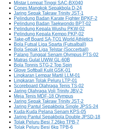
Mistar Lompat Tinggi SAC-BX040
Cones Mangkok Sepakbola D-24
Jaring Sepak Takraw Trinity JST-1
Pelindung Badan Karate Fighter BPKF-2
Pelindung Badan Taekwondo BPT-02
Pelindung Kepala Wushu PKW-02
Pelindung Kepala Kempo PKP-02
Take-off Board SA-TO1 World Athletics
Bola Futsal Liga Sparta (Futsalball)
Bola Sepak Liga Telstar (Soccerball)
Palang Tunggal Senam Olympus PTS-02
Matras Gulat UWW GL-60B
Bola Tonnis STG-2 Top Spin
Glove Softball Kulit GSK-01
Lingkaran Lempar Martil LLM-01
Lingkaran Tolak Peluru LTP-01
Scoreboard Olahraga Tenis TS-02
Jaring Olahraga Voli Trinity JBV-2
Meja Tenis MDF-18 Olympus
Jaring Sepak Takraw Trinity JST-2
Jaring Pantul Sepakbola Single JPSS-24
Kuda-Kuda Pelana Senam KPS-05
Jaring Pantul Sepakbola Double JPSD-18
Tolak Peluru Besi 7.26kg TPB-7
Tolak Peluru Besi 6kg TPB-6