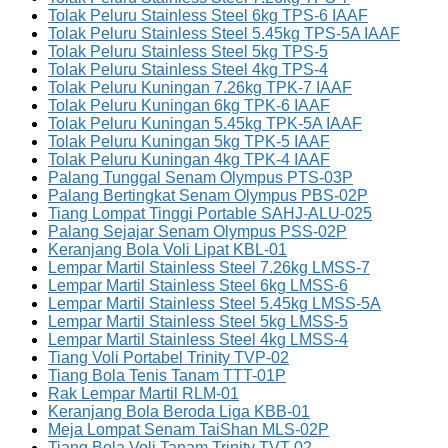
Tolak Peluru Stainless Steel 6kg TPS-6 IAAF
Tolak Peluru Stainless Steel 5.45kg TPS-5A IAAF
Tolak Peluru Stainless Steel 5kg TPS-5
Tolak Peluru Stainless Steel 4kg TPS-4
Tolak Peluru Kuningan 7.26kg TPK-7 IAAF
Tolak Peluru Kuningan 6kg TPK-6 IAAF
Tolak Peluru Kuningan 5.45kg TPK-5A IAAF
Tolak Peluru Kuningan 5kg TPK-5 IAAF
Tolak Peluru Kuningan 4kg TPK-4 IAAF
Palang Tunggal Senam Olympus PTS-03P
Palang Bertingkat Senam Olympus PBS-02P
Tiang Lompat Tinggi Portable SAHJ-ALU-025
Palang Sejajar Senam Olympus PSS-02P
Keranjang Bola Voli Lipat KBL-01
Lempar Martil Stainless Steel 7.26kg LMSS-7
Lempar Martil Stainless Steel 6kg LMSS-6
Lempar Martil Stainless Steel 5.45kg LMSS-5A
Lempar Martil Stainless Steel 5kg LMSS-5
Lempar Martil Stainless Steel 4kg LMSS-4
Tiang Voli Portabel Trinity TVP-02
Tiang Bola Tenis Tanam TTT-01P
Rak Lempar Martil RLM-01
Keranjang Bola Beroda Liga KBB-01
Meja Lompat Senam TaiShan MLS-02P
Tiang Bola Voli Tanam Trinity TVT-02