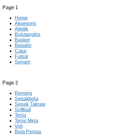
Page 1
Home
Aksesoris
Atletik
Bulutangkis
Basket
Beladiri
Catur
Futsal
Senam
CV JAYA BERSAMA Co Id
Menyediakan Semua Perlengkapan Olahraga Yang
Page 2
Lengkap, Berkualitas Dengan Harga Yang Murah
Renang
Sepakbola
Sepak Takraw
Softball
Tenis
Tenis Meja
Voli
Bola Penjas