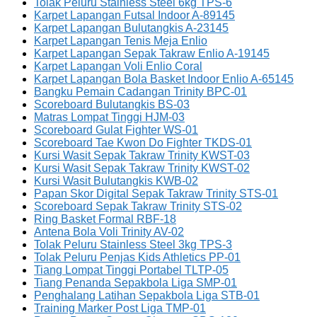
Tolak Peluru Stainless Steel 6kg TPS-6
Karpet Lapangan Futsal Indoor A-89145
Karpet Lapangan Bulutangkis A-23145
Karpet Lapangan Tenis Meja Enlio
Karpet Lapangan Sepak Takraw Enlio A-19145
Karpet Lapangan Voli Enlio Coral
Karpet Lapangan Bola Basket Indoor Enlio A-65145
Bangku Pemain Cadangan Trinity BPC-01
Scoreboard Bulutangkis BS-03
Matras Lompat Tinggi HJM-03
Scoreboard Gulat Fighter WS-01
Scoreboard Tae Kwon Do Fighter TKDS-01
Kursi Wasit Sepak Takraw Trinity KWST-03
Kursi Wasit Sepak Takraw Trinity KWST-02
Kursi Wasit Bulutangkis KWB-02
Papan Skor Digital Sepak Takraw Trinity STS-01
Scoreboard Sepak Takraw Trinity STS-02
Ring Basket Formal RBF-18
Antena Bola Voli Trinity AV-02
Tolak Peluru Stainless Steel 3kg TPS-3
Tolak Peluru Penjas Kids Athletics PP-01
Tiang Lompat Tinggi Portabel TLTP-05
Tiang Penanda Sepakbola Liga SMP-01
Penghalang Latihan Sepakbola Liga STB-01
Training Marker Post Liga TMP-01