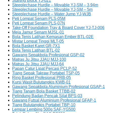
Starting Block YJ-021
Steeplechase Hurdle – Movable YJ-SM – 3,94m
Steeplechase Hurdle – Movable YJ-SM – 5m
Steeplechase Hurdle – Water Jump YJ-WJB
Peti Lompat Senam PLS-05M
Peti Lompat Senam PLS-07N
Take-Off Foundation Tray & Board Cover YJ-TJ-006
Meja Jamur Senam MJSL-01
Bola Tenis Latihan Kemasan Ember BTL-02E
Mistar Lompat Tinggi MLT-05
Bola Basket Karet GR-7X1
Bola Tenis Latihan BTL-02
Gawang Sepakbola Profesional GSP-02
Matras Ju Jitsu JJAU MJJ-100
Matras Ju Jitsu JJAU MJJ-64
Papan Catur Lipat Percasi PCLP-52
Tiang Sepak Takraw Portabel TSP-05
Ring Basket Profesional PRB-05
Kursi Wasit Bulutangkis KWB-01
Gawang Sepakbola Aluminium Profesional GSAP-1
Tiang Tanam Bola Basket TTBB-02
Pelindung Badan Pencak Silat BPS-03
Gawang Futsal Aluminium Profesional GFAP-1
Tiang Bulutangkis Portabel TBP-10
Lempar Lembing 500g SAF-YG500