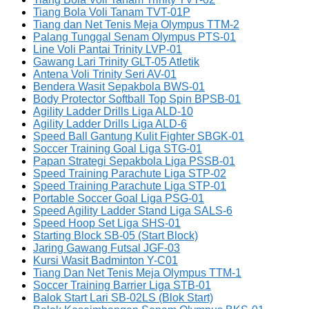
Tiang Bola Voli Tanam TVT-01P
Tiang dan Net Tenis Meja Olympus TTM-2
Palang Tunggal Senam Olympus PTS-01
Line Voli Pantai Trinity LVP-01
Gawang Lari Trinity GLT-05 Atletik
Antena Voli Trinity Seri AV-01
Bendera Wasit Sepakbola BWS-01
Body Protector Softball Top Spin BPSB-01
Agility Ladder Drills Liga ALD-10
Agility Ladder Drills Liga ALD-6
Speed Ball Gantung Kulit Fighter SBGK-01
Soccer Training Goal Liga STG-01
Papan Strategi Sepakbola Liga PSSB-01
Speed Training Parachute Liga STP-02
Speed Training Parachute Liga STP-01
Portable Soccer Goal Liga PSG-01
Speed Agility Ladder Stand Liga SALS-6
Speed Hoop Set Liga SHS-01
Starting Block SB-05 (Start Block)
Jaring Gawang Futsal JGF-03
Kursi Wasit Badminton Y-C01
Tiang Dan Net Tenis Meja Olympus TTM-1
Soccer Training Barrier Liga STB-01
Balok Start Lari SB-02LS (Blok Start)