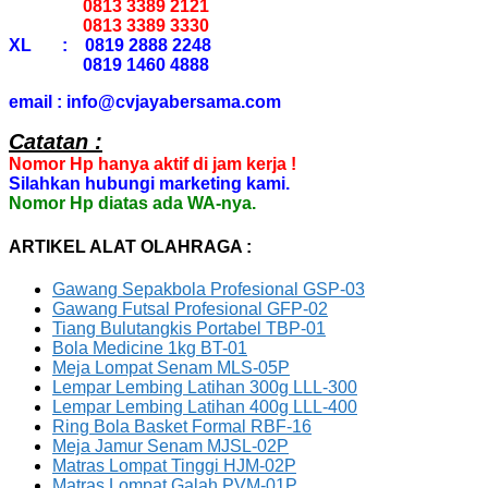
0813 3389 2121
0813 3389 3330
XL : 0819 2888 2248
0819 1460 4888
email : info@cvjayabersama.com
Catatan :
Nomor Hp hanya aktif di jam kerja !
Silahkan hubungi marketing kami.
Nomor Hp diatas ada WA-nya.
ARTIKEL ALAT OLAHRAGA :
Gawang Sepakbola Profesional GSP-03
Gawang Futsal Profesional GFP-02
Tiang Bulutangkis Portabel TBP-01
Bola Medicine 1kg BT-01
Meja Lompat Senam MLS-05P
Lempar Lembing Latihan 300g LLL-300
Lempar Lembing Latihan 400g LLL-400
Ring Bola Basket Formal RBF-16
Meja Jamur Senam MJSL-02P
Matras Lompat Tinggi HJM-02P
Matras Lompat Galah PVM-01P