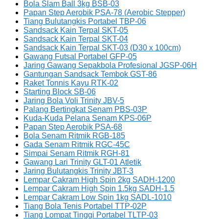
Bola Slam Ball 3kg BSB-03
Papan Step Aerobik PSA-78 (Aerobic Stepper)
Tiang Bulutangkis Portabel TBP-06
Sandsack Kain Terpal SKT-05
Sandsack Kain Terpal SKT-04
Sandsack Kain Terpal SKT-03 (D30 x 100cm)
Gawang Futsal Portabel GFP-05
Jaring Gawang Sepakbola Profesional JGSP-06H
Gantungan Sandsack Tembok GST-86
Raket Tonnis Kayu RTK-02
Starting Block SB-06
Jaring Bola Voli Trinity JBV-5
Palang Bertingkat Senam PBS-03P
Kuda-Kuda Pelana Senam KPS-06P
Papan Step Aerobik PSA-68
Bola Senam Ritmik RGB-185
Gada Senam Ritmik RGC-45C
Simpai Senam Ritmik RGH-81
Gawang Lari Trinity GLT-01 Atletik
Jaring Bulutangkis Trinity JBT-3
Lempar Cakram High Spin 2kg SADH-1200
Lempar Cakram High Spin 1.5kg SADH-1.5
Lempar Cakram Low Spin 1kg SADL-1010
Tiang Bola Tenis Portabel TTP-02P
Tiang Lompat Tinggi Portabel TLTP-03