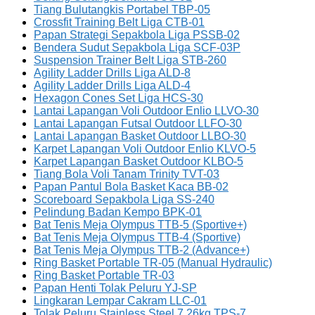
Tiang Bulutangkis Portabel TBP-05
Crossfit Training Belt Liga CTB-01
Papan Strategi Sepakbola Liga PSSB-02
Bendera Sudut Sepakbola Liga SCF-03P
Suspension Trainer Belt Liga STB-260
Agility Ladder Drills Liga ALD-8
Agility Ladder Drills Liga ALD-4
Hexagon Cones Set Liga HCS-30
Lantai Lapangan Voli Outdoor Enlio LLVO-30
Lantai Lapangan Futsal Outdoor LLFO-30
Lantai Lapangan Basket Outdoor LLBO-30
Karpet Lapangan Voli Outdoor Enlio KLVO-5
Karpet Lapangan Basket Outdoor KLBO-5
Tiang Bola Voli Tanam Trinity TVT-03
Papan Pantul Bola Basket Kaca BB-02
Scoreboard Sepakbola Liga SS-240
Pelindung Badan Kempo BPK-01
Bat Tenis Meja Olympus TTB-5 (Sportive+)
Bat Tenis Meja Olympus TTB-4 (Sportive)
Bat Tenis Meja Olympus TTB-2 (Advance+)
Ring Basket Portable TR-05 (Manual Hydraulic)
Ring Basket Portable TR-03
Papan Henti Tolak Peluru YJ-SP
Lingkaran Lempar Cakram LLC-01
Tolak Peluru Stainless Steel 7.26kg TPS-7