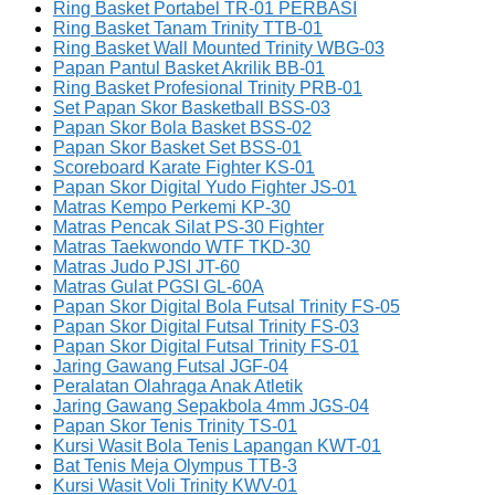
Ring Basket Portabel TR-01 PERBASI
Ring Basket Tanam Trinity TTB-01
Ring Basket Wall Mounted Trinity WBG-03
Papan Pantul Basket Akrilik BB-01
Ring Basket Profesional Trinity PRB-01
Set Papan Skor Basketball BSS-03
Papan Skor Bola Basket BSS-02
Papan Skor Basket Set BSS-01
Scoreboard Karate Fighter KS-01
Papan Skor Digital Yudo Fighter JS-01
Matras Kempo Perkemi KP-30
Matras Pencak Silat PS-30 Fighter
Matras Taekwondo WTF TKD-30
Matras Judo PJSI JT-60
Matras Gulat PGSI GL-60A
Papan Skor Digital Bola Futsal Trinity FS-05
Papan Skor Digital Futsal Trinity FS-03
Papan Skor Digital Futsal Trinity FS-01
Jaring Gawang Futsal JGF-04
Peralatan Olahraga Anak Atletik
Jaring Gawang Sepakbola 4mm JGS-04
Papan Skor Tenis Trinity TS-01
Kursi Wasit Bola Tenis Lapangan KWT-01
Bat Tenis Meja Olympus TTB-3
Kursi Wasit Voli Trinity KWV-01