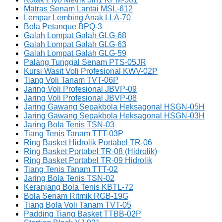
Matras Senam Lantai MSL-612
Lempar Lembing Anak LLA-70
Bola Petanque BPQ-3
Galah Lompat Galah GLG-68
Galah Lompat Galah GLG-63
Galah Lompat Galah GLG-59
Palang Tunggal Senam PTS-05JR
Kursi Wasit Voli Profesional KWV-02P
Tiang Voli Tanam TVT-06P
Jaring Voli Profesional JBVP-09
Jaring Voli Profesional JBVP-08
Jaring Gawang Sepakbola Heksagonal HSGN-05H
Jaring Gawang Sepakbola Heksagonal HSGN-03H
Jaring Bola Tenis TSN-03
Tiang Tenis Tanam TTT-03P
Ring Basket Hidrolik Portabel TR-06
Ring Basket Portabel TR-08 (Hidrolik)
Ring Basket Portabel TR-09 Hidrolik
Tiang Tenis Tanam TTT-02
Jaring Bola Tenis TSN-02
Keranjang Bola Tenis KBTL-72
Bola Senam Ritmik RGB-19G
Tiang Bola Voli Tanam TVT-05
Padding Tiang Basket TTBB-02P