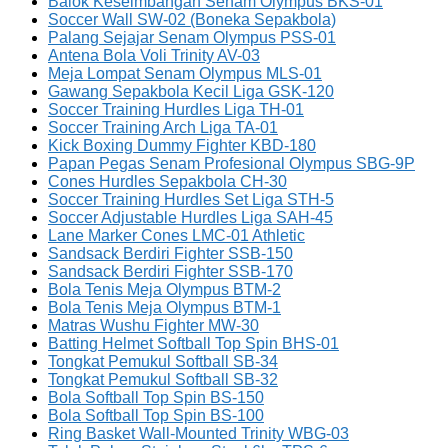
Balok Keseimbangan Senam Olympus BKS-01
Soccer Wall SW-02 (Boneka Sepakbola)
Palang Sejajar Senam Olympus PSS-01
Antena Bola Voli Trinity AV-03
Meja Lompat Senam Olympus MLS-01
Gawang Sepakbola Kecil Liga GSK-120
Soccer Training Hurdles Liga TH-01
Soccer Training Arch Liga TA-01
Kick Boxing Dummy Fighter KBD-180
Papan Pegas Senam Profesional Olympus SBG-9P
Cones Hurdles Sepakbola CH-30
Soccer Training Hurdles Set Liga STH-5
Soccer Adjustable Hurdles Liga SAH-45
Lane Marker Cones LMC-01 Athletic
Sandsack Berdiri Fighter SSB-150
Sandsack Berdiri Fighter SSB-170
Bola Tenis Meja Olympus BTM-2
Bola Tenis Meja Olympus BTM-1
Matras Wushu Fighter MW-30
Batting Helmet Softball Top Spin BHS-01
Tongkat Pemukul Softball SB-34
Tongkat Pemukul Softball SB-32
Bola Softball Top Spin BS-150
Bola Softball Top Spin BS-100
Ring Basket Wall-Mounted Trinity WBG-03