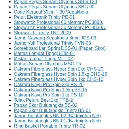
Papan Pegas Senam Olympus SBG-120
Papan Pegas Senam Olympus SBG-90
Cone Kerucut 30cm T-30 Sepakbola
Peluit Elektronik Trinity PE-01
Stopwatch Profesional 60 Memory PC3860.
Stopwatch Profesional 30 Memory PC3830A.
Stopwatch Trinity TNT-2009
Jaring Gawang Sepakbola 3mm JGS-03
Jaring Voli Profesional Trinity PVN-03
Scoreboard Lari Sprint DSS-01 (Papan Skor)
Matras Lompat Tinggi HJM-01
Mistar Lompat Tinggi MLT-02
Matras Senam Olympus MSO-15
Cakram Fiberglass Hyper Spin 2kg CHS-20
Cakram Fiberglass Hyper Spin 1.5kg CHS-15
Cakram Fiberglass Hyper Spin 1kg CHS-10
Cakram Kayu Pro Spin 2kg PS-20
Cakram Kayu Pro Spin 1.5kg PS-15
Cakram Kayu Pro Spin 1kg PS-10
Tolak Peluru Besi 2kg TPB-2
Papan Skor Bulutangkis BS-02
Papan Skor Bulutangkis Trinity BS-01
Jaring Bulutangkis BN-02 (Badminton Net)
Jaring Bulutangkis BN-01 (Badminton Net)
Ring Basket Portable Trinity TR-02