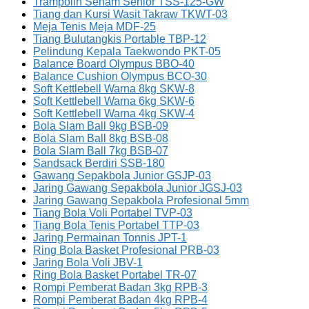
Trampolin Senam Senior TSS-125-GW
Tiang dan Kursi Wasit Takraw TKWT-03
Meja Tenis Meja MDF-25
Tiang Bulutangkis Portable TBP-12
Pelindung Kepala Taekwondo PKT-05
Balance Board Olympus BBO-40
Balance Cushion Olympus BCO-30
Soft Kettlebell Warna 8kg SKW-8
Soft Kettlebell Warna 6kg SKW-6
Soft Kettlebell Warna 4kg SKW-4
Bola Slam Ball 9kg BSB-09
Bola Slam Ball 8kg BSB-08
Bola Slam Ball 7kg BSB-07
Sandsack Berdiri SSB-180
Gawang Sepakbola Junior GSJP-03
Jaring Gawang Sepakbola Junior JGSJ-03
Jaring Gawang Sepakbola Profesional 5mm
Tiang Bola Voli Portabel TVP-03
Tiang Bola Tenis Portabel TTP-03
Jaring Permainan Tonnis JPT-1
Ring Bola Basket Profesional PRB-03
Jaring Bola Voli JBV-1
Ring Bola Basket Portabel TR-07
Rompi Pemberat Badan 3kg RPB-3
Rompi Pemberat Badan 4kg RPB-4