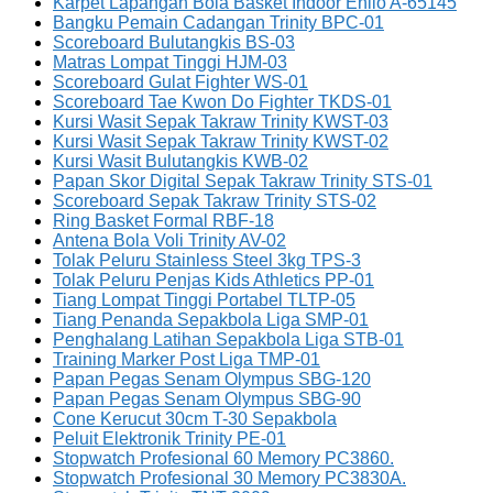
Karpet Lapangan Bola Basket Indoor Enlio A-65145
Bangku Pemain Cadangan Trinity BPC-01
Scoreboard Bulutangkis BS-03
Matras Lompat Tinggi HJM-03
Scoreboard Gulat Fighter WS-01
Scoreboard Tae Kwon Do Fighter TKDS-01
Kursi Wasit Sepak Takraw Trinity KWST-03
Kursi Wasit Sepak Takraw Trinity KWST-02
Kursi Wasit Bulutangkis KWB-02
Papan Skor Digital Sepak Takraw Trinity STS-01
Scoreboard Sepak Takraw Trinity STS-02
Ring Basket Formal RBF-18
Antena Bola Voli Trinity AV-02
Tolak Peluru Stainless Steel 3kg TPS-3
Tolak Peluru Penjas Kids Athletics PP-01
Tiang Lompat Tinggi Portabel TLTP-05
Tiang Penanda Sepakbola Liga SMP-01
Penghalang Latihan Sepakbola Liga STB-01
Training Marker Post Liga TMP-01
Papan Pegas Senam Olympus SBG-120
Papan Pegas Senam Olympus SBG-90
Cone Kerucut 30cm T-30 Sepakbola
Peluit Elektronik Trinity PE-01
Stopwatch Profesional 60 Memory PC3860.
Stopwatch Profesional 30 Memory PC3830A.