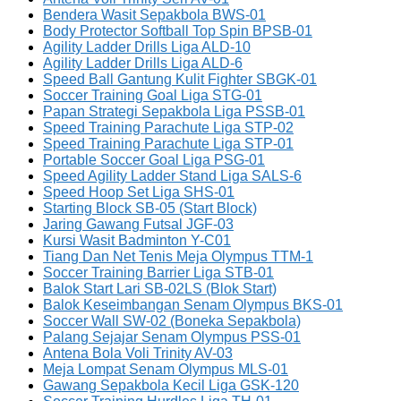
Bendera Wasit Sepakbola BWS-01
Body Protector Softball Top Spin BPSB-01
Agility Ladder Drills Liga ALD-10
Agility Ladder Drills Liga ALD-6
Speed Ball Gantung Kulit Fighter SBGK-01
Soccer Training Goal Liga STG-01
Papan Strategi Sepakbola Liga PSSB-01
Speed Training Parachute Liga STP-02
Speed Training Parachute Liga STP-01
Portable Soccer Goal Liga PSG-01
Speed Agility Ladder Stand Liga SALS-6
Speed Hoop Set Liga SHS-01
Starting Block SB-05 (Start Block)
Jaring Gawang Futsal JGF-03
Kursi Wasit Badminton Y-C01
Tiang Dan Net Tenis Meja Olympus TTM-1
Soccer Training Barrier Liga STB-01
Balok Start Lari SB-02LS (Blok Start)
Balok Keseimbangan Senam Olympus BKS-01
Soccer Wall SW-02 (Boneka Sepakbola)
Palang Sejajar Senam Olympus PSS-01
Antena Bola Voli Trinity AV-03
Meja Lompat Senam Olympus MLS-01
Gawang Sepakbola Kecil Liga GSK-120