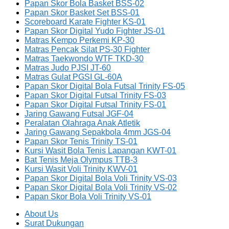
Papan Skor Bola Basket BSS-02
Papan Skor Basket Set BSS-01
Scoreboard Karate Fighter KS-01
Papan Skor Digital Yudo Fighter JS-01
Matras Kempo Perkemi KP-30
Matras Pencak Silat PS-30 Fighter
Matras Taekwondo WTF TKD-30
Matras Judo PJSI JT-60
Matras Gulat PGSI GL-60A
Papan Skor Digital Bola Futsal Trinity FS-05
Papan Skor Digital Futsal Trinity FS-03
Papan Skor Digital Futsal Trinity FS-01
Jaring Gawang Futsal JGF-04
Peralatan Olahraga Anak Atletik
Jaring Gawang Sepakbola 4mm JGS-04
Papan Skor Tenis Trinity TS-01
Kursi Wasit Bola Tenis Lapangan KWT-01
Bat Tenis Meja Olympus TTB-3
Kursi Wasit Voli Trinity KWV-01
Papan Skor Digital Bola Voli Trinity VS-03
Papan Skor Digital Bola Voli Trinity VS-02
Papan Skor Bola Voli Trinity VS-01
About Us
Surat Dukungan