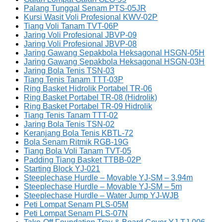
Palang Tunggal Senam PTS-05JR
Kursi Wasit Voli Profesional KWV-02P
Tiang Voli Tanam TVT-06P
Jaring Voli Profesional JBVP-09
Jaring Voli Profesional JBVP-08
Jaring Gawang Sepakbola Heksagonal HSGN-05H
Jaring Gawang Sepakbola Heksagonal HSGN-03H
Jaring Bola Tenis TSN-03
Tiang Tenis Tanam TTT-03P
Ring Basket Hidrolik Portabel TR-06
Ring Basket Portabel TR-08 (Hidrolik)
Ring Basket Portabel TR-09 Hidrolik
Tiang Tenis Tanam TTT-02
Jaring Bola Tenis TSN-02
Keranjang Bola Tenis KBTL-72
Bola Senam Ritmik RGB-19G
Tiang Bola Voli Tanam TVT-05
Padding Tiang Basket TTBB-02P
Starting Block YJ-021
Steeplechase Hurdle – Movable YJ-SM – 3,94m
Steeplechase Hurdle – Movable YJ-SM – 5m
Steeplechase Hurdle – Water Jump YJ-WJB
Peti Lompat Senam PLS-05M
Peti Lompat Senam PLS-07N