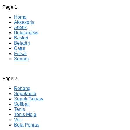
Page 1
Home
Aksesoris
Atletik
Bulutangkis
Basket
Beladiri
Catur
Futsal
Senam
CV JAYA BERSAMA Co Id
Menyediakan Semua Perlengkapan Olahraga Yang
Page 2
Lengkap, Berkualitas Dengan Harga Yang Murah
Renang
Sepakbola
Sepak Takraw
Softball
Tenis
Tenis Meja
Voli
Bola Penjas