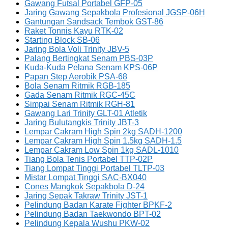
Gawang Futsal Portabel GFP-05
Jaring Gawang Sepakbola Profesional JGSP-06H
Gantungan Sandsack Tembok GST-86
Raket Tonnis Kayu RTK-02
Starting Block SB-06
Jaring Bola Voli Trinity JBV-5
Palang Bertingkat Senam PBS-03P
Kuda-Kuda Pelana Senam KPS-06P
Papan Step Aerobik PSA-68
Bola Senam Ritmik RGB-185
Gada Senam Ritmik RGC-45C
Simpai Senam Ritmik RGH-81
Gawang Lari Trinity GLT-01 Atletik
Jaring Bulutangkis Trinity JBT-3
Lempar Cakram High Spin 2kg SADH-1200
Lempar Cakram High Spin 1.5kg SADH-1.5
Lempar Cakram Low Spin 1kg SADL-1010
Tiang Bola Tenis Portabel TTP-02P
Tiang Lompat Tinggi Portabel TLTP-03
Mistar Lompat Tinggi SAC-BX040
Cones Mangkok Sepakbola D-24
Jaring Sepak Takraw Trinity JST-1
Pelindung Badan Karate Fighter BPKF-2
Pelindung Badan Taekwondo BPT-02
Pelindung Kepala Wushu PKW-02