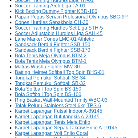
Soccer Training Hurdles Liga TH-01
Soccer Training Arch Liga TA-01
Kick Boxing Dummy Fighter KBD-180
Papan Pegas Senam Profesional Olympus SBG-9P
Cones Hurdles Sepakbola CH-30
Soccer Training Hurdles Set Liga STH-5
Soccer Adjustable Hurdles Liga SAH-45
Lane Marker Cones LMC-01 Athletic
Sandsack Berdiri Fighter SSB-150
Sandsack Berdiri Fighter SSB-170
Bola Tenis Meja Olympus BTM-2
Bola Tenis Meja Olympus BTM-1
Matras Wushu Fighter MW-30
Batting Helmet Softball Top Spin BHS-01
Tongkat Pemukul Softball SB-34
Tongkat Pemukul Softball SB-32
Bola Softball Top Spin BS-150
Bola Softball Top Spin BS-100
Ring Basket Wall-Mounted Trinity WBG-03
Tolak Peluru Stainless Steel 6kg TPS-6
Karpet Lapangan Futsal Indoor A-89145
Karpet Lapangan Bulutangkis A-23145
Karpet Lapangan Tenis Meja Enlio
Karpet Lapangan Sepak Takraw Enlio A-19145
Karpet Lapangan Voli Enlio Coral