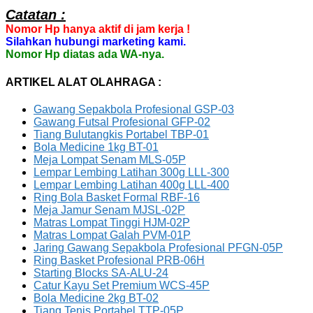
Catatan :
Nomor Hp hanya aktif di jam kerja !
Silahkan hubungi marketing kami.
Nomor Hp diatas ada WA-nya.
ARTIKEL ALAT OLAHRAGA :
Gawang Sepakbola Profesional GSP-03
Gawang Futsal Profesional GFP-02
Tiang Bulutangkis Portabel TBP-01
Bola Medicine 1kg BT-01
Meja Lompat Senam MLS-05P
Lempar Lembing Latihan 300g LLL-300
Lempar Lembing Latihan 400g LLL-400
Ring Bola Basket Formal RBF-16
Meja Jamur Senam MJSL-02P
Matras Lompat Tinggi HJM-02P
Matras Lompat Galah PVM-01P
Jaring Gawang Sepakbola Profesional PFGN-05P
Ring Basket Profesional PRB-06H
Starting Blocks SA-ALU-24
Catur Kayu Set Premium WCS-45P
Bola Medicine 2kg BT-02
Tiang Tenis Portabel TTP-05P