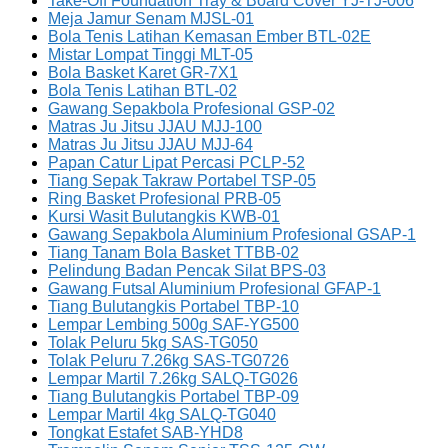
Take-Off Foundation Tray & Board Cover YJ-TJ-006
Meja Jamur Senam MJSL-01
Bola Tenis Latihan Kemasan Ember BTL-02E
Mistar Lompat Tinggi MLT-05
Bola Basket Karet GR-7X1
Bola Tenis Latihan BTL-02
Gawang Sepakbola Profesional GSP-02
Matras Ju Jitsu JJAU MJJ-100
Matras Ju Jitsu JJAU MJJ-64
Papan Catur Lipat Percasi PCLP-52
Tiang Sepak Takraw Portabel TSP-05
Ring Basket Profesional PRB-05
Kursi Wasit Bulutangkis KWB-01
Gawang Sepakbola Aluminium Profesional GSAP-1
Tiang Tanam Bola Basket TTBB-02
Pelindung Badan Pencak Silat BPS-03
Gawang Futsal Aluminium Profesional GFAP-1
Tiang Bulutangkis Portabel TBP-10
Lempar Lembing 500g SAF-YG500
Tolak Peluru 5kg SAS-TG050
Tolak Peluru 7.26kg SAS-TG0726
Lempar Martil 7.26kg SALQ-TG026
Tiang Bulutangkis Portabel TBP-09
Lempar Martil 4kg SALQ-TG040
Tongkat Estafet SAB-YHD8