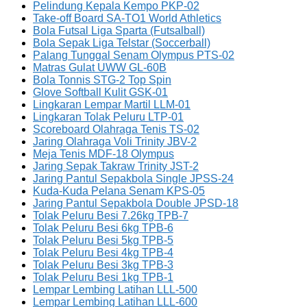
Pelindung Kepala Kempo PKP-02
Take-off Board SA-TO1 World Athletics
Bola Futsal Liga Sparta (Futsalball)
Bola Sepak Liga Telstar (Soccerball)
Palang Tunggal Senam Olympus PTS-02
Matras Gulat UWW GL-60B
Bola Tonnis STG-2 Top Spin
Glove Softball Kulit GSK-01
Lingkaran Lempar Martil LLM-01
Lingkaran Tolak Peluru LTP-01
Scoreboard Olahraga Tenis TS-02
Jaring Olahraga Voli Trinity JBV-2
Meja Tenis MDF-18 Olympus
Jaring Sepak Takraw Trinity JST-2
Jaring Pantul Sepakbola Single JPSS-24
Kuda-Kuda Pelana Senam KPS-05
Jaring Pantul Sepakbola Double JPSD-18
Tolak Peluru Besi 7.26kg TPB-7
Tolak Peluru Besi 6kg TPB-6
Tolak Peluru Besi 5kg TPB-5
Tolak Peluru Besi 4kg TPB-4
Tolak Peluru Besi 3kg TPB-3
Tolak Peluru Besi 1kg TPB-1
Lempar Lembing Latihan LLL-500
Lempar Lembing Latihan LLL-600