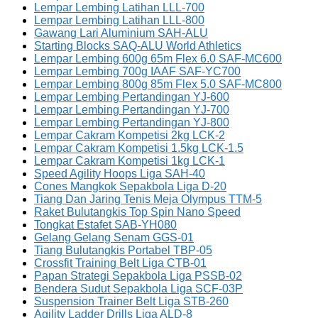
Lempar Lembing Latihan LLL-700
Lempar Lembing Latihan LLL-800
Gawang Lari Aluminium SAH-ALU
Starting Blocks SAQ-ALU World Athletics
Lempar Lembing 600g 65m Flex 6.0 SAF-MC600
Lempar Lembing 700g IAAF SAF-YC700
Lempar Lembing 800g 85m Flex 5.0 SAF-MC800
Lempar Lembing Pertandingan YJ-600
Lempar Lembing Pertandingan YJ-700
Lempar Lembing Pertandingan YJ-800
Lempar Cakram Kompetisi 2kg LCK-2
Lempar Cakram Kompetisi 1.5kg LCK-1.5
Lempar Cakram Kompetisi 1kg LCK-1
Speed Agility Hoops Liga SAH-40
Cones Mangkok Sepakbola Liga D-20
Tiang Dan Jaring Tenis Meja Olympus TTM-5
Raket Bulutangkis Top Spin Nano Speed
Tongkat Estafet SAB-YH080
Gelang Gelang Senam GGS-01
Tiang Bulutangkis Portabel TBP-05
Crossfit Training Belt Liga CTB-01
Papan Strategi Sepakbola Liga PSSB-02
Bendera Sudut Sepakbola Liga SCF-03P
Suspension Trainer Belt Liga STB-260
Agility Ladder Drills Liga ALD-8