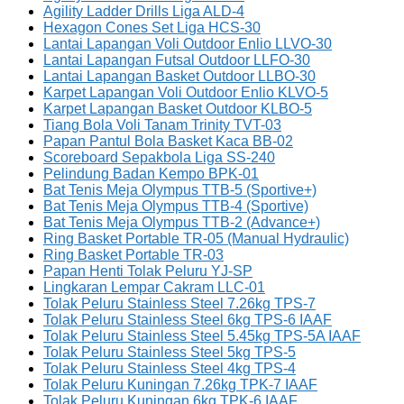
Agility Ladder Drills Liga ALD-4
Hexagon Cones Set Liga HCS-30
Lantai Lapangan Voli Outdoor Enlio LLVO-30
Lantai Lapangan Futsal Outdoor LLFO-30
Lantai Lapangan Basket Outdoor LLBO-30
Karpet Lapangan Voli Outdoor Enlio KLVO-5
Karpet Lapangan Basket Outdoor KLBO-5
Tiang Bola Voli Tanam Trinity TVT-03
Papan Pantul Bola Basket Kaca BB-02
Scoreboard Sepakbola Liga SS-240
Pelindung Badan Kempo BPK-01
Bat Tenis Meja Olympus TTB-5 (Sportive+)
Bat Tenis Meja Olympus TTB-4 (Sportive)
Bat Tenis Meja Olympus TTB-2 (Advance+)
Ring Basket Portable TR-05 (Manual Hydraulic)
Ring Basket Portable TR-03
Papan Henti Tolak Peluru YJ-SP
Lingkaran Lempar Cakram LLC-01
Tolak Peluru Stainless Steel 7.26kg TPS-7
Tolak Peluru Stainless Steel 6kg TPS-6 IAAF
Tolak Peluru Stainless Steel 5.45kg TPS-5A IAAF
Tolak Peluru Stainless Steel 5kg TPS-5
Tolak Peluru Stainless Steel 4kg TPS-4
Tolak Peluru Kuningan 7.26kg TPK-7 IAAF
Tolak Peluru Kuningan 6kg TPK-6 IAAF