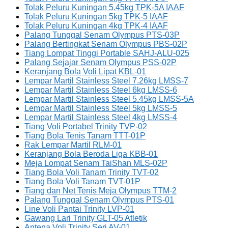
Tolak Peluru Kuningan 5.45kg TPK-5A IAAF
Tolak Peluru Kuningan 5kg TPK-5 IAAF
Tolak Peluru Kuningan 4kg TPK-4 IAAF
Palang Tunggal Senam Olympus PTS-03P
Palang Bertingkat Senam Olympus PBS-02P
Tiang Lompat Tinggi Portable SAHJ-ALU-025
Palang Sejajar Senam Olympus PSS-02P
Keranjang Bola Voli Lipat KBL-01
Lempar Martil Stainless Steel 7.26kg LMSS-7
Lempar Martil Stainless Steel 6kg LMSS-6
Lempar Martil Stainless Steel 5.45kg LMSS-5A
Lempar Martil Stainless Steel 5kg LMSS-5
Lempar Martil Stainless Steel 4kg LMSS-4
Tiang Voli Portabel Trinity TVP-02
Tiang Bola Tenis Tanam TTT-01P
Rak Lempar Martil RLM-01
Keranjang Bola Beroda Liga KBB-01
Meja Lompat Senam TaiShan MLS-02P
Tiang Bola Voli Tanam Trinity TVT-02
Tiang Bola Voli Tanam TVT-01P
Tiang dan Net Tenis Meja Olympus TTM-2
Palang Tunggal Senam Olympus PTS-01
Line Voli Pantai Trinity LVP-01
Gawang Lari Trinity GLT-05 Atletik
Antena Voli Trinity Seri AV-01