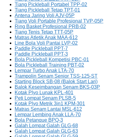
Tiang Pickleball Portabel TPP-02
Tiang Pickleball Tetap TPT-01
Antena Jaring Voli AJV-05P
Tiang Voli Portable Profesional TVP-05P
Ring Basket Profesional PRB-02
Tiang Tenis Tetap TTT-05P
Matras Atletik Anak MAA-612
Line Bola Voli Pantai LVP-02
Paddle Pickleball PPT-7
Paddle Pickleball PPT-3
Bola Pickleball Kompetisi PBC-01
Bola Pickleball Training PBT-02
Lempar Turbo Anak LTA-70
Trampolin Senam Senior TSS-125-ST
Starting Block SB-08 (Balok Start Lari)
Balok Keseimbangan Senam BKS-03P
Kotak Plyo Lunak KPL-401
Peti Lompat Senam PLSB-5
Kotak Plyo Metrik 3in1 KPM-301
Matras Senam Lantai MSL-612
Lempar Lembing Anak LLA-70
Bola Petanque BPQ-3
Galah Lompat Galah GLG-68
Galah Lompat Galah GLG-63
Galah Lompat Galah GLG-59