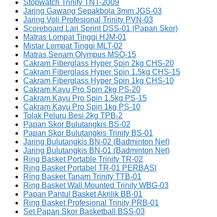
Stopwatch Trinity TNT-2009
Jaring Gawang Sepakbola 3mm JGS-03
Jaring Voli Profesional Trinity PVN-03
Scoreboard Lari Sprint DSS-01 (Papan Skor)
Matras Lompat Tinggi HJM-01
Mistar Lompat Tinggi MLT-02
Matras Senam Olympus MSO-15
Cakram Fiberglass Hyper Spin 2kg CHS-20
Cakram Fiberglass Hyper Spin 1.5kg CHS-15
Cakram Fiberglass Hyper Spin 1kg CHS-10
Cakram Kayu Pro Spin 2kg PS-20
Cakram Kayu Pro Spin 1.5kg PS-15
Cakram Kayu Pro Spin 1kg PS-10
Tolak Peluru Besi 2kg TPB-2
Papan Skor Bulutangkis BS-02
Papan Skor Bulutangkis Trinity BS-01
Jaring Bulutangkis BN-02 (Badminton Net)
Jaring Bulutangkis BN-01 (Badminton Net)
Ring Basket Portable Trinity TR-02
Ring Basket Portabel TR-01 PERBASI
Ring Basket Tanam Trinity TTB-01
Ring Basket Wall Mounted Trinity WBG-03
Papan Pantul Basket Akrilik BB-01
Ring Basket Profesional Trinity PRB-01
Set Papan Skor Basketball BSS-03