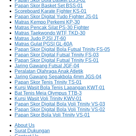
Papan Skor Bola Basket BSS-02
Papan Skor Basket Set BSS-01
Scoreboard Karate Fighter KS-01
Papan Skor Digital Yudo Fighter JS-01
Matras Kempo Perkemi KP-30
Matras Pencak Silat PS-30 Fighter
Matras Taekwondo WTF TKD-30
Matras Judo PJSI JT-60
Matras Gulat PGSI GL-60A
Papan Skor Digital Bola Futsal Trinity FS-05
Papan Skor Digital Futsal Trinity FS-03
Papan Skor Digital Futsal Trinity FS-01
Jaring Gawang Futsal JGF-04
Peralatan Olahraga Anak Atletik
Jaring Gawang Sepakbola 4mm JGS-04
Papan Skor Tenis Trinity TS-01
Kursi Wasit Bola Tenis Lapangan KWT-01
Bat Tenis Meja Olympus TTB-3
Kursi Wasit Voli Trinity KWV-01
Papan Skor Digital Bola Voli Trinity VS-03
Papan Skor Digital Bola Voli Trinity VS-02
Papan Skor Bola Voli Trinity VS-01
About Us
Surat Dukungan