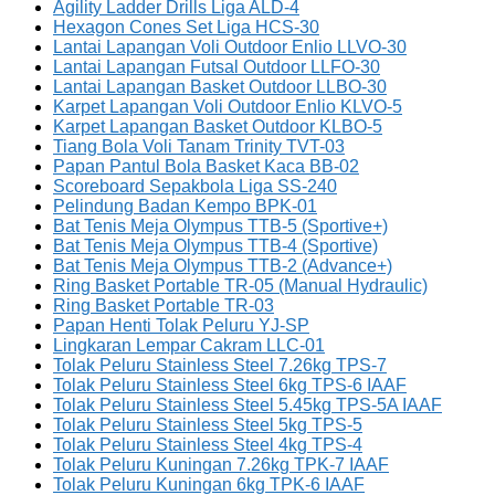
Agility Ladder Drills Liga ALD-4
Hexagon Cones Set Liga HCS-30
Lantai Lapangan Voli Outdoor Enlio LLVO-30
Lantai Lapangan Futsal Outdoor LLFO-30
Lantai Lapangan Basket Outdoor LLBO-30
Karpet Lapangan Voli Outdoor Enlio KLVO-5
Karpet Lapangan Basket Outdoor KLBO-5
Tiang Bola Voli Tanam Trinity TVT-03
Papan Pantul Bola Basket Kaca BB-02
Scoreboard Sepakbola Liga SS-240
Pelindung Badan Kempo BPK-01
Bat Tenis Meja Olympus TTB-5 (Sportive+)
Bat Tenis Meja Olympus TTB-4 (Sportive)
Bat Tenis Meja Olympus TTB-2 (Advance+)
Ring Basket Portable TR-05 (Manual Hydraulic)
Ring Basket Portable TR-03
Papan Henti Tolak Peluru YJ-SP
Lingkaran Lempar Cakram LLC-01
Tolak Peluru Stainless Steel 7.26kg TPS-7
Tolak Peluru Stainless Steel 6kg TPS-6 IAAF
Tolak Peluru Stainless Steel 5.45kg TPS-5A IAAF
Tolak Peluru Stainless Steel 5kg TPS-5
Tolak Peluru Stainless Steel 4kg TPS-4
Tolak Peluru Kuningan 7.26kg TPK-7 IAAF
Tolak Peluru Kuningan 6kg TPK-6 IAAF