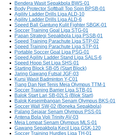
Bendera Wasit Sepakbola BWS-01
Body Protector Softball Top Spin BPSB-01
Agility Ladder Drills Liga ALD-10
Agility Ladder Drills Liga ALD-6
Speed Ball Gantung Kulit Fighter SBGK-01
Soccer Training Goal Liga STG-01
Papan Strategi Sepakbola Liga PSSB-01
Speed Training Parachute Liga STP-02
Speed Training Parachute Liga STP-01
Portable Soccer Goal Liga PSG-01
Speed Agility Ladder Stand Liga SALS-6
Speed Hoop Set Liga SHS-01
Starting Block SB-05 (Start Block)
Jaring Gawang Futsal JGF-03
Kursi Wasit Badminton Y-C01
Tiang Dan Net Tenis Meja Olympus TTM-1
Soccer Training Barrier Liga STB-01
Balok Start Lari SB-02LS (Blok Start)
Balok Keseimbangan Senam Olympus BKS-01
Soccer Wall SW-02 (Boneka Sepakbola)
Palang Sejajar Senam Olympus PSS-01
Antena Bola Voli Trinity AV-03
Meja Lompat Senam Olympus MLS-01
Gawang Sepakbola Kecil Liga GSK-120
Soccer Training Hurdles Liga TH-01