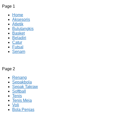
Page 1
Home
Aksesoris
Atletik
Bulutangkis
Basket
Beladiri
Catur
Futsal
Senam
CV JAYA BERSAMA Co Id
Menyediakan Semua Perlengkapan Olahraga Yang
Page 2
Lengkap, Berkualitas Dengan Harga Yang Murah
Renang
Sepakbola
Sepak Takraw
Softball
Tenis
Tenis Meja
Voli
Bola Penjas