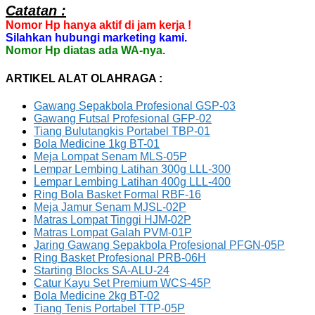
Catatan :
Nomor Hp hanya aktif di jam kerja !
Silahkan hubungi marketing kami.
Nomor Hp diatas ada WA-nya.
ARTIKEL ALAT OLAHRAGA :
Gawang Sepakbola Profesional GSP-03
Gawang Futsal Profesional GFP-02
Tiang Bulutangkis Portabel TBP-01
Bola Medicine 1kg BT-01
Meja Lompat Senam MLS-05P
Lempar Lembing Latihan 300g LLL-300
Lempar Lembing Latihan 400g LLL-400
Ring Bola Basket Formal RBF-16
Meja Jamur Senam MJSL-02P
Matras Lompat Tinggi HJM-02P
Matras Lompat Galah PVM-01P
Jaring Gawang Sepakbola Profesional PFGN-05P
Ring Basket Profesional PRB-06H
Starting Blocks SA-ALU-24
Catur Kayu Set Premium WCS-45P
Bola Medicine 2kg BT-02
Tiang Tenis Portabel TTP-05P