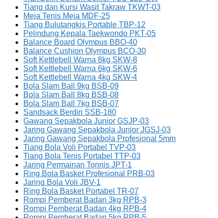
Tiang dan Kursi Wasit Takraw TKWT-03
Meja Tenis Meja MDF-25
Tiang Bulutangkis Portable TBP-12
Pelindung Kepala Taekwondo PKT-05
Balance Board Olympus BBO-40
Balance Cushion Olympus BCO-30
Soft Kettlebell Warna 8kg SKW-8
Soft Kettlebell Warna 6kg SKW-6
Soft Kettlebell Warna 4kg SKW-4
Bola Slam Ball 9kg BSB-09
Bola Slam Ball 8kg BSB-08
Bola Slam Ball 7kg BSB-07
Sandsack Berdiri SSB-180
Gawang Sepakbola Junior GSJP-03
Jaring Gawang Sepakbola Junior JGSJ-03
Jaring Gawang Sepakbola Profesional 5mm
Tiang Bola Voli Portabel TVP-03
Tiang Bola Tenis Portabel TTP-03
Jaring Permainan Tonnis JPT-1
Ring Bola Basket Profesional PRB-03
Jaring Bola Voli JBV-1
Ring Bola Basket Portabel TR-07
Rompi Pemberat Badan 3kg RPB-3
Rompi Pemberat Badan 4kg RPB-4
Rompi Pemberat Badan 5kg RPB-5