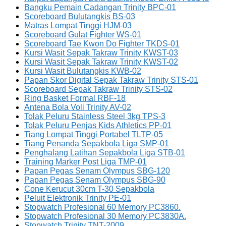
Bangku Pemain Cadangan Trinity BPC-01
Scoreboard Bulutangkis BS-03
Matras Lompat Tinggi HJM-03
Scoreboard Gulat Fighter WS-01
Scoreboard Tae Kwon Do Fighter TKDS-01
Kursi Wasit Sepak Takraw Trinity KWST-03
Kursi Wasit Sepak Takraw Trinity KWST-02
Kursi Wasit Bulutangkis KWB-02
Papan Skor Digital Sepak Takraw Trinity STS-01
Scoreboard Sepak Takraw Trinity STS-02
Ring Basket Formal RBF-18
Antena Bola Voli Trinity AV-02
Tolak Peluru Stainless Steel 3kg TPS-3
Tolak Peluru Penjas Kids Athletics PP-01
Tiang Lompat Tinggi Portabel TLTP-05
Tiang Penanda Sepakbola Liga SMP-01
Penghalang Latihan Sepakbola Liga STB-01
Training Marker Post Liga TMP-01
Papan Pegas Senam Olympus SBG-120
Papan Pegas Senam Olympus SBG-90
Cone Kerucut 30cm T-30 Sepakbola
Peluit Elektronik Trinity PE-01
Stopwatch Profesional 60 Memory PC3860.
Stopwatch Profesional 30 Memory PC3830A.
Stopwatch Trinity TNT-2009