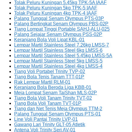
Tolak Peluru Kuningan 5.45kg TPK-5A IAAF
Tolak Peluru Kuningan 5kg TPK-5 IAAF
Tolak Peluru Kuningan 4kg TPK-4 IAAF
Palang Tunggal Senam Olympus PTS-03P
Palang Bertingkat Senam Olympus PBS-02P
Tiang Lompat Tinggi Portable SAHJ-ALU-025
Palang Sejajar Senam Olympus PSS-02P
Keranjang Bola Voli Lipat KBL-01
Lempar Martil Stainless Steel 7.26kg LMSS-7
Lempar Martil Stainless Steel 6kg LMSS-6
Lempar Martil Stainless Steel 5.45kg LMSS-5A
Lempar Martil Stainless Steel 5kg LMSS-5
Lempar Martil Stainless Steel 4kg LMSS-4
Tiang Voli Portabel Trinity TVP-02
Tiang Bola Tenis Tanam TTT-01P
Rak Lempar Martil RLM-01
Keranjang Bola Beroda Liga KBB-01
Meja Lompat Senam TaiShan MLS-02P
Tiang Bola Voli Tanam Trinity TVT-02
Tiang Bola Voli Tanam TVT-01P
Tiang dan Net Tenis Meja Olympus TTM-2
Palang Tunggal Senam Olympus PTS-01
Line Voli Pantai Trinity LVP-01
Gawang Lari Trinity GLT-05 Atletik
Antena Voli Trinity Seri AV-01