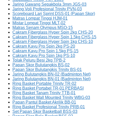
Jaring Gawang Sepakbola 3mm JGS-03
Jaring Voli Profesional Trinity PVN-03
Scoreboard Lari Sprint DSS-01 (Papan Skor)
Matras Lompat Tinggi HJM-01
Mistar Lompat Tinggi MLT-02
Matras Senam Olympus MSO-15
Cakram Fiberglass Hyper Spin 2kg CHS-20
Cakram Fiberglass Hyper Spin 1.5kg CHS-15
Cakram Fiberglass Hyper Spin 1kg CHS-10
Cakram Kayu Pro Spin 2kg PS-20
Cakram Kayu Pro Spin 1.5kg PS-15
Cakram Kayu Pro Spin 1kg PS-10
Tolak Peluru Besi 2kg TPB-2
Papan Skor Bulutangkis BS-02
Papan Skor Bulutangkis Trinity BS-01
Jaring Bulutangkis BN-02 (Badminton Net)
Jaring Bulutangkis BN-01 (Badminton Net)
Ring Basket Portable Trinity TR-02
Ring Basket Portabel TR-01 PERBASI
Ring Basket Tanam Trinity TTB-01
Ring Basket Wall Mounted Trinity WBG-03
Papan Pantul Basket Akrilik BB-01
Ring Basket Profesional Trinity PRB-01
Set Papan Skor Basketball BSS-03