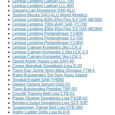
Lempar Lembing Latihan LLL-700
Lempar Lembing Latihan LLL-800
Gawang Lari Aluminium SAH-ALU
Starting Blocks SAQ-ALU World Athletics
Lempar Lembing 600g 65m Flex 6.0 SAF-MC600
Lempar Lembing 700g IAAF SAF-YC700
Lempar Lembing 800g 85m Flex 5.0 SAF-MC800
Lempar Lembing Pertandingan YJ-600
Lempar Lembing Pertandingan YJ-700
Lempar Lembing Pertandingan YJ-800
Lempar Cakram Kompetisi 2kg LCK-2
Lempar Cakram Kompetisi 1.5kg LCK-1.5
Lempar Cakram Kompetisi 1kg LCK-1
Speed Agility Hoops Liga SAH-40
Cones Mangkok Sepakbola Liga D-20
Tiang Dan Jaring Tenis Meja Olympus TTM-5
Raket Bulutangkis Top Spin Nano Speed
Tongkat Estafet SAB-YH080
Gelang Gelang Senam GGS-01
Tiang Bulutangkis Portabel TBP-05
Crossfit Training Belt Liga CTB-01
Papan Strategi Sepakbola Liga PSSB-02
Bendera Sudut Sepakbola Liga SCF-03P
Suspension Trainer Belt Liga STB-260
Agility Ladder Drills Liga ALD-8