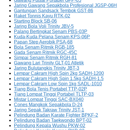
Gawang Futsal Portabel GFP-05
Jaring Gawang Sepakbola Profesional JGSP-06H
Gantungan Sandsack Tembok GST-86
Raket Tonnis Kayu RTK-02
Starting Block SB-06
Jaring Bola Voli Trinity JBV-5
Palang Bertingkat Senam PBS-03P
Kuda-Kuda Pelana Senam KPS-06P
Papan Step Aerobik PSA-68
Bola Senam Ritmik RGB-185
Gada Senam Ritmik RGC-45C
Simpai Senam Ritmik RGH-81
Gawang Lari Trinity GLT-01 Atletik
Jaring Bulutangkis Trinity JBT-3
Lempar Cakram High Spin 2kg SADH-1200
Lempar Cakram High Spin 1.5kg SADH-1.5
Lempar Cakram Low Spin 1kg SADL-1010
Tiang Bola Tenis Portabel TTP-02P
Tiang Lompat Tinggi Portabel TLTP-03
Mistar Lompat Tinggi SAC-BX040
Cones Mangkok Sepakbola D-24
Jaring Sepak Takraw Trinity JST-1
Pelindung Badan Karate Fighter BPKF-2
Pelindung Badan Taekwondo BPT-02
Pelindung Kepala Wushu PKW-02