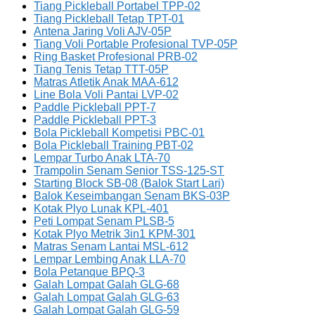
Tiang Pickleball Portabel TPP-02
Tiang Pickleball Tetap TPT-01
Antena Jaring Voli AJV-05P
Tiang Voli Portable Profesional TVP-05P
Ring Basket Profesional PRB-02
Tiang Tenis Tetap TTT-05P
Matras Atletik Anak MAA-612
Line Bola Voli Pantai LVP-02
Paddle Pickleball PPT-7
Paddle Pickleball PPT-3
Bola Pickleball Kompetisi PBC-01
Bola Pickleball Training PBT-02
Lempar Turbo Anak LTA-70
Trampolin Senam Senior TSS-125-ST
Starting Block SB-08 (Balok Start Lari)
Balok Keseimbangan Senam BKS-03P
Kotak Plyo Lunak KPL-401
Peti Lompat Senam PLSB-5
Kotak Plyo Metrik 3in1 KPM-301
Matras Senam Lantai MSL-612
Lempar Lembing Anak LLA-70
Bola Petanque BPQ-3
Galah Lompat Galah GLG-68
Galah Lompat Galah GLG-63
Galah Lompat Galah GLG-59