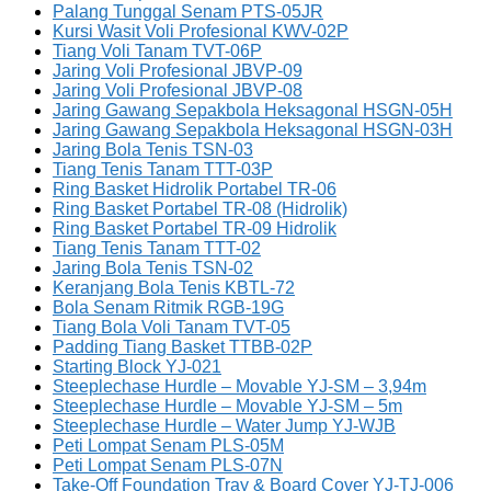
Palang Tunggal Senam PTS-05JR
Kursi Wasit Voli Profesional KWV-02P
Tiang Voli Tanam TVT-06P
Jaring Voli Profesional JBVP-09
Jaring Voli Profesional JBVP-08
Jaring Gawang Sepakbola Heksagonal HSGN-05H
Jaring Gawang Sepakbola Heksagonal HSGN-03H
Jaring Bola Tenis TSN-03
Tiang Tenis Tanam TTT-03P
Ring Basket Hidrolik Portabel TR-06
Ring Basket Portabel TR-08 (Hidrolik)
Ring Basket Portabel TR-09 Hidrolik
Tiang Tenis Tanam TTT-02
Jaring Bola Tenis TSN-02
Keranjang Bola Tenis KBTL-72
Bola Senam Ritmik RGB-19G
Tiang Bola Voli Tanam TVT-05
Padding Tiang Basket TTBB-02P
Starting Block YJ-021
Steeplechase Hurdle – Movable YJ-SM – 3,94m
Steeplechase Hurdle – Movable YJ-SM – 5m
Steeplechase Hurdle – Water Jump YJ-WJB
Peti Lompat Senam PLS-05M
Peti Lompat Senam PLS-07N
Take-Off Foundation Tray & Board Cover YJ-TJ-006