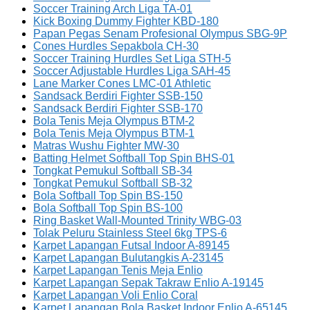
Soccer Training Arch Liga TA-01
Kick Boxing Dummy Fighter KBD-180
Papan Pegas Senam Profesional Olympus SBG-9P
Cones Hurdles Sepakbola CH-30
Soccer Training Hurdles Set Liga STH-5
Soccer Adjustable Hurdles Liga SAH-45
Lane Marker Cones LMC-01 Athletic
Sandsack Berdiri Fighter SSB-150
Sandsack Berdiri Fighter SSB-170
Bola Tenis Meja Olympus BTM-2
Bola Tenis Meja Olympus BTM-1
Matras Wushu Fighter MW-30
Batting Helmet Softball Top Spin BHS-01
Tongkat Pemukul Softball SB-34
Tongkat Pemukul Softball SB-32
Bola Softball Top Spin BS-150
Bola Softball Top Spin BS-100
Ring Basket Wall-Mounted Trinity WBG-03
Tolak Peluru Stainless Steel 6kg TPS-6
Karpet Lapangan Futsal Indoor A-89145
Karpet Lapangan Bulutangkis A-23145
Karpet Lapangan Tenis Meja Enlio
Karpet Lapangan Sepak Takraw Enlio A-19145
Karpet Lapangan Voli Enlio Coral
Karpet Lapangan Bola Basket Indoor Enlio A-65145