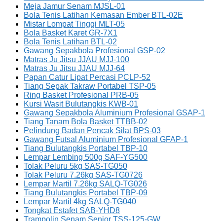
Meja Jamur Senam MJSL-01
Bola Tenis Latihan Kemasan Ember BTL-02E
Mistar Lompat Tinggi MLT-05
Bola Basket Karet GR-7X1
Bola Tenis Latihan BTL-02
Gawang Sepakbola Profesional GSP-02
Matras Ju Jitsu JJAU MJJ-100
Matras Ju Jitsu JJAU MJJ-64
Papan Catur Lipat Percasi PCLP-52
Tiang Sepak Takraw Portabel TSP-05
Ring Basket Profesional PRB-05
Kursi Wasit Bulutangkis KWB-01
Gawang Sepakbola Aluminium Profesional GSAP-1
Tiang Tanam Bola Basket TTBB-02
Pelindung Badan Pencak Silat BPS-03
Gawang Futsal Aluminium Profesional GFAP-1
Tiang Bulutangkis Portabel TBP-10
Lempar Lembing 500g SAF-YG500
Tolak Peluru 5kg SAS-TG050
Tolak Peluru 7.26kg SAS-TG0726
Lempar Martil 7.26kg SALQ-TG026
Tiang Bulutangkis Portabel TBP-09
Lempar Martil 4kg SALQ-TG040
Tongkat Estafet SAB-YHD8
Trampolin Senam Senior TSS-125-GW