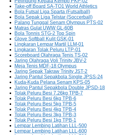
Pelindung Kepala Kempo PKP-02
Take-off Board SA-TO1 World Athletics
Bola Futsal Liga Sparta (Futsalball)
Bola Sepak Liga Telstar (Soccerball)
Palang Tunggal Senam Olympus PTS-02
Matras Gulat UWW GL-60B
Bola Tonnis STG-2 Top Spin
Glove Softball Kulit GSK-01
Lingkaran Lempar Martil LLM-01
Lingkaran Tolak Peluru LTP-01
Scoreboard Olahraga Tenis TS-02
Jaring Olahraga Voli Trinity JBV-2
Meja Tenis MDF-18 Olympus
Jaring Sepak Takraw Trinity JST-2
Jaring Pantul Sepakbola Single JPSS-24
Kuda-Kuda Pelana Senam KPS-05
Jaring Pantul Sepakbola Double JPSD-18
Tolak Peluru Besi 7.26kg TPB-7
Tolak Peluru Besi 6kg TPB-6
Tolak Peluru Besi 5kg TPB-5
Tolak Peluru Besi 4kg TPB-4
Tolak Peluru Besi 3kg TPB-3
Tolak Peluru Besi 1kg TPB-1
Lempar Lembing Latihan LLL-500
Lempar Lembing Latihan LLL-600