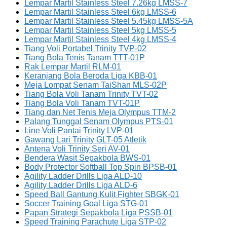
Lempar Martil Stainless Steel 7.26kg LMSS-7
Lempar Martil Stainless Steel 6kg LMSS-6
Lempar Martil Stainless Steel 5.45kg LMSS-5A
Lempar Martil Stainless Steel 5kg LMSS-5
Lempar Martil Stainless Steel 4kg LMSS-4
Tiang Voli Portabel Trinity TVP-02
Tiang Bola Tenis Tanam TTT-01P
Rak Lempar Martil RLM-01
Keranjang Bola Beroda Liga KBB-01
Meja Lompat Senam TaiShan MLS-02P
Tiang Bola Voli Tanam Trinity TVT-02
Tiang Bola Voli Tanam TVT-01P
Tiang dan Net Tenis Meja Olympus TTM-2
Palang Tunggal Senam Olympus PTS-01
Line Voli Pantai Trinity LVP-01
Gawang Lari Trinity GLT-05 Atletik
Antena Voli Trinity Seri AV-01
Bendera Wasit Sepakbola BWS-01
Body Protector Softball Top Spin BPSB-01
Agility Ladder Drills Liga ALD-10
Agility Ladder Drills Liga ALD-6
Speed Ball Gantung Kulit Fighter SBGK-01
Soccer Training Goal Liga STG-01
Papan Strategi Sepakbola Liga PSSB-01
Speed Training Parachute Liga STP-02