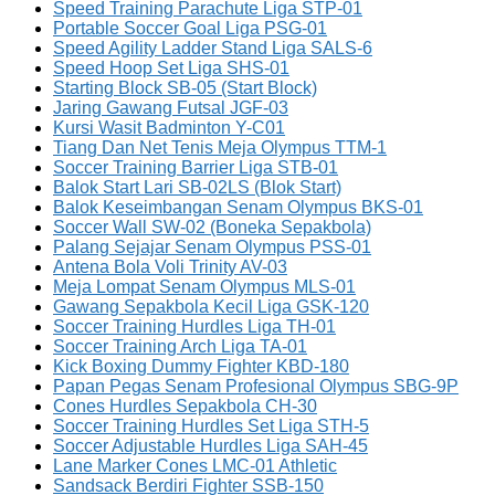
Speed Training Parachute Liga STP-01
Portable Soccer Goal Liga PSG-01
Speed Agility Ladder Stand Liga SALS-6
Speed Hoop Set Liga SHS-01
Starting Block SB-05 (Start Block)
Jaring Gawang Futsal JGF-03
Kursi Wasit Badminton Y-C01
Tiang Dan Net Tenis Meja Olympus TTM-1
Soccer Training Barrier Liga STB-01
Balok Start Lari SB-02LS (Blok Start)
Balok Keseimbangan Senam Olympus BKS-01
Soccer Wall SW-02 (Boneka Sepakbola)
Palang Sejajar Senam Olympus PSS-01
Antena Bola Voli Trinity AV-03
Meja Lompat Senam Olympus MLS-01
Gawang Sepakbola Kecil Liga GSK-120
Soccer Training Hurdles Liga TH-01
Soccer Training Arch Liga TA-01
Kick Boxing Dummy Fighter KBD-180
Papan Pegas Senam Profesional Olympus SBG-9P
Cones Hurdles Sepakbola CH-30
Soccer Training Hurdles Set Liga STH-5
Soccer Adjustable Hurdles Liga SAH-45
Lane Marker Cones LMC-01 Athletic
Sandsack Berdiri Fighter SSB-150