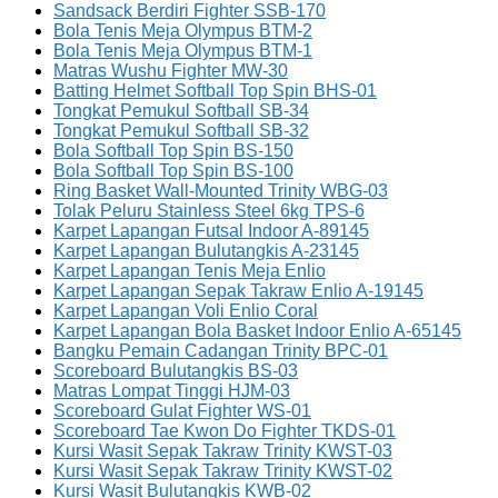
Sandsack Berdiri Fighter SSB-170
Bola Tenis Meja Olympus BTM-2
Bola Tenis Meja Olympus BTM-1
Matras Wushu Fighter MW-30
Batting Helmet Softball Top Spin BHS-01
Tongkat Pemukul Softball SB-34
Tongkat Pemukul Softball SB-32
Bola Softball Top Spin BS-150
Bola Softball Top Spin BS-100
Ring Basket Wall-Mounted Trinity WBG-03
Tolak Peluru Stainless Steel 6kg TPS-6
Karpet Lapangan Futsal Indoor A-89145
Karpet Lapangan Bulutangkis A-23145
Karpet Lapangan Tenis Meja Enlio
Karpet Lapangan Sepak Takraw Enlio A-19145
Karpet Lapangan Voli Enlio Coral
Karpet Lapangan Bola Basket Indoor Enlio A-65145
Bangku Pemain Cadangan Trinity BPC-01
Scoreboard Bulutangkis BS-03
Matras Lompat Tinggi HJM-03
Scoreboard Gulat Fighter WS-01
Scoreboard Tae Kwon Do Fighter TKDS-01
Kursi Wasit Sepak Takraw Trinity KWST-03
Kursi Wasit Sepak Takraw Trinity KWST-02
Kursi Wasit Bulutangkis KWB-02