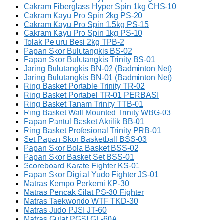
Cakram Fiberglass Hyper Spin 1kg CHS-10
Cakram Kayu Pro Spin 2kg PS-20
Cakram Kayu Pro Spin 1.5kg PS-15
Cakram Kayu Pro Spin 1kg PS-10
Tolak Peluru Besi 2kg TPB-2
Papan Skor Bulutangkis BS-02
Papan Skor Bulutangkis Trinity BS-01
Jaring Bulutangkis BN-02 (Badminton Net)
Jaring Bulutangkis BN-01 (Badminton Net)
Ring Basket Portable Trinity TR-02
Ring Basket Portabel TR-01 PERBASI
Ring Basket Tanam Trinity TTB-01
Ring Basket Wall Mounted Trinity WBG-03
Papan Pantul Basket Akrilik BB-01
Ring Basket Profesional Trinity PRB-01
Set Papan Skor Basketball BSS-03
Papan Skor Bola Basket BSS-02
Papan Skor Basket Set BSS-01
Scoreboard Karate Fighter KS-01
Papan Skor Digital Yudo Fighter JS-01
Matras Kempo Perkemi KP-30
Matras Pencak Silat PS-30 Fighter
Matras Taekwondo WTF TKD-30
Matras Judo PJSI JT-60
Matras Gulat PGSI GL-60A