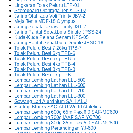
Lingkaran Tolak Peluru LTP-01
Scoreboard Olahraga Tenis TS-02
Jaring Olahraga Voli Trinity JBV-2
Meja Tenis MDF-18 Olympus
Jaring Sepak Takraw Trinity JST-2
Jaring Pantul Sepakbola Single JPSS-24
Kuda-Kuda Pelana Senam KPS-05
Jaring Pantul Sepakbola Double JPSD-18
Tolak Peluru Besi 7.26kg TPB-7
Tolak Peluru Besi 6kg TPB-6
Tolak Peluru Besi 5kg TPB-5
Tolak Peluru Besi 4kg TPB-4
Tolak Peluru Besi 3kg TPB-3
Tolak Peluru Besi 1kg TPB-1
Lempar Lembing Latihan LLL-500
Lempar Lembing Latihan LLL-600
Lempar Lembing Latihan LLL-700
Lempar Lembing Latihan LLL-800
Gawang Lari Aluminium SAH-ALU
Starting Blocks SAQ-ALU World Athletics
Lempar Lembing 600g 65m Flex 6.0 SAF-MC600
Lempar Lembing 700g IAAF SAF-YC700
Lempar Lembing 800g 85m Flex 5.0 SAF-MC800
Lempar Lembing Pertandingan YJ-600