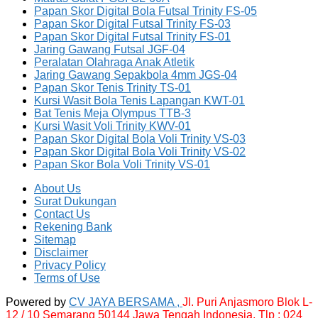
Papan Skor Digital Bola Futsal Trinity FS-05
Papan Skor Digital Futsal Trinity FS-03
Papan Skor Digital Futsal Trinity FS-01
Jaring Gawang Futsal JGF-04
Peralatan Olahraga Anak Atletik
Jaring Gawang Sepakbola 4mm JGS-04
Papan Skor Tenis Trinity TS-01
Kursi Wasit Bola Tenis Lapangan KWT-01
Bat Tenis Meja Olympus TTB-3
Kursi Wasit Voli Trinity KWV-01
Papan Skor Digital Bola Voli Trinity VS-03
Papan Skor Digital Bola Voli Trinity VS-02
Papan Skor Bola Voli Trinity VS-01
About Us
Surat Dukungan
Contact Us
Rekening Bank
Sitemap
Disclaimer
Privacy Policy
Terms of Use
Powered by
CV JAYA BERSAMA ,
Jl. Puri Anjasmoro Blok L-
12 / 10 Semarang 50144 Jawa Tengah Indonesia,
Tlp : 024