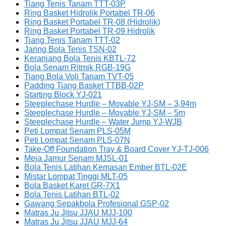
Tiang Tenis Tanam TTT-03P
Ring Basket Hidrolik Portabel TR-06
Ring Basket Portabel TR-08 (Hidrolik)
Ring Basket Portabel TR-09 Hidrolik
Tiang Tenis Tanam TTT-02
Jaring Bola Tenis TSN-02
Keranjang Bola Tenis KBTL-72
Bola Senam Ritmik RGB-19G
Tiang Bola Voli Tanam TVT-05
Padding Tiang Basket TTBB-02P
Starting Block YJ-021
Steeplechase Hurdle – Movable YJ-SM – 3,94m
Steeplechase Hurdle – Movable YJ-SM – 5m
Steeplechase Hurdle – Water Jump YJ-WJB
Peti Lompat Senam PLS-05M
Peti Lompat Senam PLS-07N
Take-Off Foundation Tray & Board Cover YJ-TJ-006
Meja Jamur Senam MJSL-01
Bola Tenis Latihan Kemasan Ember BTL-02E
Mistar Lompat Tinggi MLT-05
Bola Basket Karet GR-7X1
Bola Tenis Latihan BTL-02
Gawang Sepakbola Profesional GSP-02
Matras Ju Jitsu JJAU MJJ-100
Matras Ju Jitsu JJAU MJJ-64