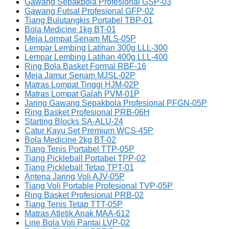
Gawang Sepakbola Profesional GSP-03
Gawang Futsal Profesional GFP-02
Tiang Bulutangkis Portabel TBP-01
Bola Medicine 1kg BT-01
Meja Lompat Senam MLS-05P
Lempar Lembing Latihan 300g LLL-300
Lempar Lembing Latihan 400g LLL-400
Ring Bola Basket Formal RBF-16
Meja Jamur Senam MJSL-02P
Matras Lompat Tinggi HJM-02P
Matras Lompat Galah PVM-01P
Jaring Gawang Sepakbola Profesional PFGN-05P
Ring Basket Profesional PRB-06H
Starting Blocks SA-ALU-24
Catur Kayu Set Premium WCS-45P
Bola Medicine 2kg BT-02
Tiang Tenis Portabel TTP-05P
Tiang Pickleball Portabel TPP-02
Tiang Pickleball Tetap TPT-01
Antena Jaring Voli AJV-05P
Tiang Voli Portable Profesional TVP-05P
Ring Basket Profesional PRB-02
Tiang Tenis Tetap TTT-05P
Matras Atletik Anak MAA-612
Line Bola Voli Pantai LVP-02