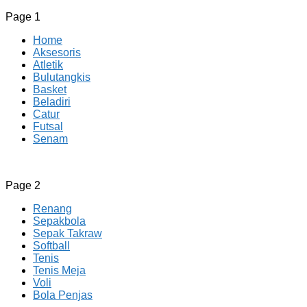
Page 1
Home
Aksesoris
Atletik
Bulutangkis
Basket
Beladiri
Catur
Futsal
Senam
CV JAYA BERSAMA Co Id
Menyediakan Semua Perlengkapan Olahraga Yang
Page 2
Lengkap, Berkualitas Dengan Harga Yang Murah
Renang
Sepakbola
Sepak Takraw
Softball
Tenis
Tenis Meja
Voli
Bola Penjas