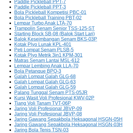
Paddle Pickleball PPT-7
Paddle Pickleball PPT-3
Bola Pickleball Kompetisi PBC-01
Bola Pickleball Training PBT-02
Lempar Turbo Anak LTA-70
Trampolin Senam Senior TSS-125-ST
Starting Block SB-08 (Balok Start Lari)
Balok Keseimbangan Senam BKS-03P
Kotak Plyo Lunak KPL-401
Peti Lompat Senam PLSB-5
Kotak Plyo Metrik 3in1 KPM-301
Matras Senam Lantai MSL-612
Lempar Lembing Anak LLA-70
Bola Petanque BPQ-3
Galah Lompat Galah GLG-68
Galah Lompat Galah GLG-63
Galah Lompat Galah GLG-59
Palang Tunggal Senam PTS-05JR
Kursi Wasit Voli Profesional KWV-02P
Tiang Voli Tanam TVT-06P
Jaring Voli Profesional JBVP-09
Jaring Voli Profesional JBVP-08
Jaring Gawang Sepakbola Heksagonal HSGN-05H
Jaring Gawang Sepakbola Heksagonal HSGN-03H
Jaring Bola Tenis TSN-03