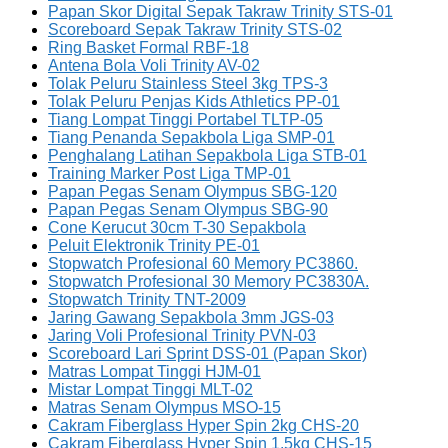
Papan Skor Digital Sepak Takraw Trinity STS-01
Scoreboard Sepak Takraw Trinity STS-02
Ring Basket Formal RBF-18
Antena Bola Voli Trinity AV-02
Tolak Peluru Stainless Steel 3kg TPS-3
Tolak Peluru Penjas Kids Athletics PP-01
Tiang Lompat Tinggi Portabel TLTP-05
Tiang Penanda Sepakbola Liga SMP-01
Penghalang Latihan Sepakbola Liga STB-01
Training Marker Post Liga TMP-01
Papan Pegas Senam Olympus SBG-120
Papan Pegas Senam Olympus SBG-90
Cone Kerucut 30cm T-30 Sepakbola
Peluit Elektronik Trinity PE-01
Stopwatch Profesional 60 Memory PC3860.
Stopwatch Profesional 30 Memory PC3830A.
Stopwatch Trinity TNT-2009
Jaring Gawang Sepakbola 3mm JGS-03
Jaring Voli Profesional Trinity PVN-03
Scoreboard Lari Sprint DSS-01 (Papan Skor)
Matras Lompat Tinggi HJM-01
Mistar Lompat Tinggi MLT-02
Matras Senam Olympus MSO-15
Cakram Fiberglass Hyper Spin 2kg CHS-20
Cakram Fiberglass Hyper Spin 1.5kg CHS-15