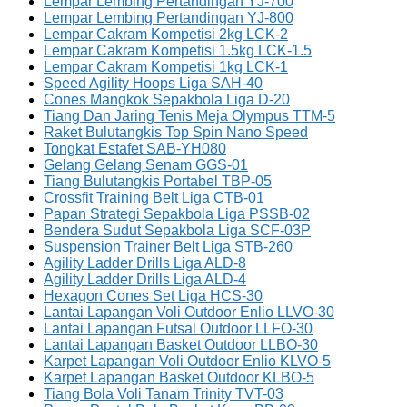
Lempar Lembing Pertandingan YJ-700
Lempar Lembing Pertandingan YJ-800
Lempar Cakram Kompetisi 2kg LCK-2
Lempar Cakram Kompetisi 1.5kg LCK-1.5
Lempar Cakram Kompetisi 1kg LCK-1
Speed Agility Hoops Liga SAH-40
Cones Mangkok Sepakbola Liga D-20
Tiang Dan Jaring Tenis Meja Olympus TTM-5
Raket Bulutangkis Top Spin Nano Speed
Tongkat Estafet SAB-YH080
Gelang Gelang Senam GGS-01
Tiang Bulutangkis Portabel TBP-05
Crossfit Training Belt Liga CTB-01
Papan Strategi Sepakbola Liga PSSB-02
Bendera Sudut Sepakbola Liga SCF-03P
Suspension Trainer Belt Liga STB-260
Agility Ladder Drills Liga ALD-8
Agility Ladder Drills Liga ALD-4
Hexagon Cones Set Liga HCS-30
Lantai Lapangan Voli Outdoor Enlio LLVO-30
Lantai Lapangan Futsal Outdoor LLFO-30
Lantai Lapangan Basket Outdoor LLBO-30
Karpet Lapangan Voli Outdoor Enlio KLVO-5
Karpet Lapangan Basket Outdoor KLBO-5
Tiang Bola Voli Tanam Trinity TVT-03