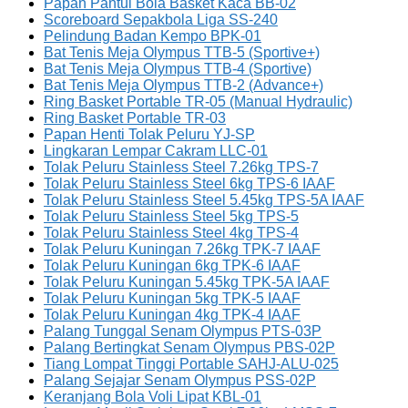
Papan Pantul Bola Basket Kaca BB-02
Scoreboard Sepakbola Liga SS-240
Pelindung Badan Kempo BPK-01
Bat Tenis Meja Olympus TTB-5 (Sportive+)
Bat Tenis Meja Olympus TTB-4 (Sportive)
Bat Tenis Meja Olympus TTB-2 (Advance+)
Ring Basket Portable TR-05 (Manual Hydraulic)
Ring Basket Portable TR-03
Papan Henti Tolak Peluru YJ-SP
Lingkaran Lempar Cakram LLC-01
Tolak Peluru Stainless Steel 7.26kg TPS-7
Tolak Peluru Stainless Steel 6kg TPS-6 IAAF
Tolak Peluru Stainless Steel 5.45kg TPS-5A IAAF
Tolak Peluru Stainless Steel 5kg TPS-5
Tolak Peluru Stainless Steel 4kg TPS-4
Tolak Peluru Kuningan 7.26kg TPK-7 IAAF
Tolak Peluru Kuningan 6kg TPK-6 IAAF
Tolak Peluru Kuningan 5.45kg TPK-5A IAAF
Tolak Peluru Kuningan 5kg TPK-5 IAAF
Tolak Peluru Kuningan 4kg TPK-4 IAAF
Palang Tunggal Senam Olympus PTS-03P
Palang Bertingkat Senam Olympus PBS-02P
Tiang Lompat Tinggi Portable SAHJ-ALU-025
Palang Sejajar Senam Olympus PSS-02P
Keranjang Bola Voli Lipat KBL-01