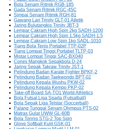
Bola Senam Ritmik RGB-185
Gada Senam Ritmik RGC-45C
Simpai Senam Ritmik RGH-81
Gawang Lari Trinity GLT-01 Atletik
Jaring Bulutangkis Trinity JBT-3
Lempar Cakram High Spin 2kg SADH-1200
Lempar Cakram High Spin 1.5kg SADH-1.5
Lempar Cakram Low Spin 1kg SADL-1010
Tiang Bola Tenis Portabel TTP-02P
Tiang Lompat Tinggi Portabel TLTP-03
Mistar Lompat Tinggi SAC-BX040
Cones Mangkok Sepakbola D-24
Jaring Sepak Takraw Trinity JST-1
Pelindung Badan Karate Fighter BPKF-2
Pelindung Badan Taekwondo BPT-02
Pelindung Kepala Wushu PKW-02
Pelindung Kepala Kempo PKP-02
Take-off Board SA-TO1 World Athletics
Bola Futsal Liga Sparta (Futsalball)
Bola Sepak Liga Telstar (Soccerball)
Palang Tunggal Senam Olympus PTS-02
Matras Gulat UWW GL-60B
Bola Tonnis STG-2 Top Spin
Glove Softball Kulit GSK-01
Lingkaran Lempar Martil LLM-01