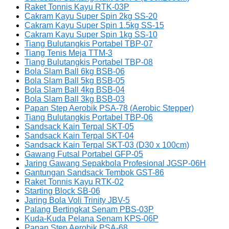
Raket Tonnis Kayu RTK-03P
Cakram Kayu Super Spin 2kg SS-20
Cakram Kayu Super Spin 1.5kg SS-15
Cakram Kayu Super Spin 1kg SS-10
Tiang Bulutangkis Portabel TBP-07
Tiang Tenis Meja TTM-3
Tiang Bulutangkis Portabel TBP-08
Bola Slam Ball 6kg BSB-06
Bola Slam Ball 5kg BSB-05
Bola Slam Ball 4kg BSB-04
Bola Slam Ball 3kg BSB-03
Papan Step Aerobik PSA-78 (Aerobic Stepper)
Tiang Bulutangkis Portabel TBP-06
Sandsack Kain Terpal SKT-05
Sandsack Kain Terpal SKT-04
Sandsack Kain Terpal SKT-03 (D30 x 100cm)
Gawang Futsal Portabel GFP-05
Jaring Gawang Sepakbola Profesional JGSP-06H
Gantungan Sandsack Tembok GST-86
Raket Tonnis Kayu RTK-02
Starting Block SB-06
Jaring Bola Voli Trinity JBV-5
Palang Bertingkat Senam PBS-03P
Kuda-Kuda Pelana Senam KPS-06P
Papan Step Aerobik PSA-68