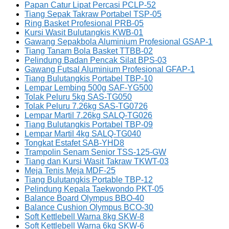
Papan Catur Lipat Percasi PCLP-52
Tiang Sepak Takraw Portabel TSP-05
Ring Basket Profesional PRB-05
Kursi Wasit Bulutangkis KWB-01
Gawang Sepakbola Aluminium Profesional GSAP-1
Tiang Tanam Bola Basket TTBB-02
Pelindung Badan Pencak Silat BPS-03
Gawang Futsal Aluminium Profesional GFAP-1
Tiang Bulutangkis Portabel TBP-10
Lempar Lembing 500g SAF-YG500
Tolak Peluru 5kg SAS-TG050
Tolak Peluru 7.26kg SAS-TG0726
Lempar Martil 7.26kg SALQ-TG026
Tiang Bulutangkis Portabel TBP-09
Lempar Martil 4kg SALQ-TG040
Tongkat Estafet SAB-YHD8
Trampolin Senam Senior TSS-125-GW
Tiang dan Kursi Wasit Takraw TKWT-03
Meja Tenis Meja MDF-25
Tiang Bulutangkis Portable TBP-12
Pelindung Kepala Taekwondo PKT-05
Balance Board Olympus BBO-40
Balance Cushion Olympus BCO-30
Soft Kettlebell Warna 8kg SKW-8
Soft Kettlebell Warna 6kg SKW-6