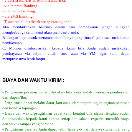
- via ATM BCA, BNI, Mandiri atau BRI.
- via Internet Banking.
- via Phone Banking.
- via SMS Banking.
- Tunai melalui teller di setiap cabang bank.
Jika membutuhkan bantuan dalam cara pembayaran jangan sungkan
menghubungi kami, kami akan membantu anda.
B. Jangan lupa untuk menambahkan “biaya pengiriman” pada saat melakukan
pembayaran.
C. Mohon diinformasikan kepada kami bila Anda sudah melakukan
pembayaran via telpon, email, sms, atau via YM, agar kami dapat
memprosesnya lebih lanjut.
BIAYA DAN WAKTU KIRIM :
- Pengiriman pesanan dapat dilakukan bila kami sudah menerima pembayaran
dari Bapak/Ibu.
- Pengiriman dapat melalui darat, laut atau udara tergantung keinginan pemesan
dan kondisi lapangan.
- Biaya dan waktu pengiriman dapat kami ketahui bila alamat lengkap sudah
diberitahukan kepada kami karena setiap perusahaan expedisi memilik biaya
dan waktu sampai yang berbeda.
- Pengiriman pesanan Anda dapat lebih lama 2-5 hari dari waktu sampai yang