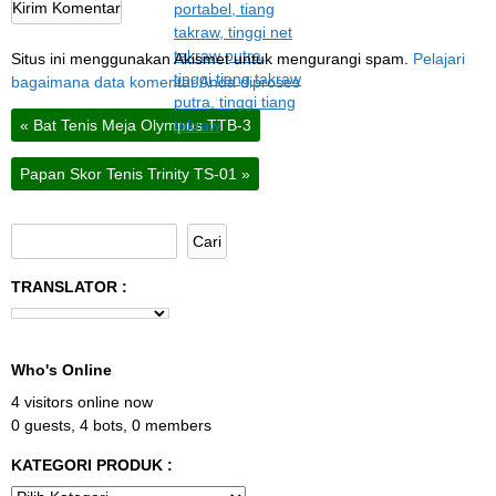
Situs ini menggunakan Akismet untuk mengurangi spam.
Pelajari
bagaimana data komentar Anda diproses
«
Bat Tenis Meja Olympus TTB-3
Papan Skor Tenis Trinity TS-01
»
TRANSLATOR :
Who's Online
4 visitors online now
0 guests,
4 bots,
0 members
KATEGORI PRODUK :