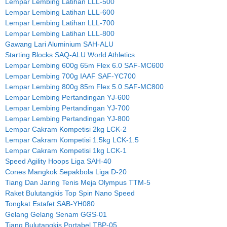
Lempar Lembing Latihan LLL-500
Lempar Lembing Latihan LLL-600
Lempar Lembing Latihan LLL-700
Lempar Lembing Latihan LLL-800
Gawang Lari Aluminium SAH-ALU
Starting Blocks SAQ-ALU World Athletics
Lempar Lembing 600g 65m Flex 6.0 SAF-MC600
Lempar Lembing 700g IAAF SAF-YC700
Lempar Lembing 800g 85m Flex 5.0 SAF-MC800
Lempar Lembing Pertandingan YJ-600
Lempar Lembing Pertandingan YJ-700
Lempar Lembing Pertandingan YJ-800
Lempar Cakram Kompetisi 2kg LCK-2
Lempar Cakram Kompetisi 1.5kg LCK-1.5
Lempar Cakram Kompetisi 1kg LCK-1
Speed Agility Hoops Liga SAH-40
Cones Mangkok Sepakbola Liga D-20
Tiang Dan Jaring Tenis Meja Olympus TTM-5
Raket Bulutangkis Top Spin Nano Speed
Tongkat Estafet SAB-YH080
Gelang Gelang Senam GGS-01
Tiang Bulutangkis Portabel TBP-05