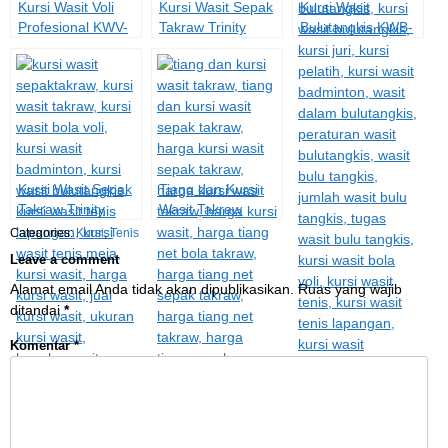
Kursi Wasit Voli
Kursi Wasit Sepak
Kursi Wasit
Profesional KWV-
Takraw Trinity
Bulutangkis KWB-
02P
KWST-02
02
Kursi Wasit Sepak
Tiang dan Kursi
Takraw Trinity
Wasit Takraw
KWST-03
TKWT-03
Categories:
Kursi
,
Tenis
Leave a comment
Alamat email Anda tidak akan dipublikasikan.
Ruas yang wajib
ditandai
*
Komentar
*