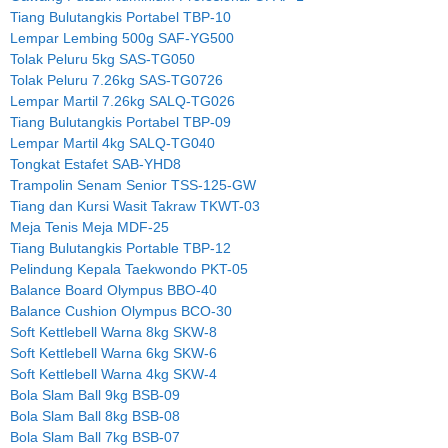
Tiang Bulutangkis Portabel TBP-10
Lempar Lembing 500g SAF-YG500
Tolak Peluru 5kg SAS-TG050
Tolak Peluru 7.26kg SAS-TG0726
Lempar Martil 7.26kg SALQ-TG026
Tiang Bulutangkis Portabel TBP-09
Lempar Martil 4kg SALQ-TG040
Tongkat Estafet SAB-YHD8
Trampolin Senam Senior TSS-125-GW
Tiang dan Kursi Wasit Takraw TKWT-03
Meja Tenis Meja MDF-25
Tiang Bulutangkis Portable TBP-12
Pelindung Kepala Taekwondo PKT-05
Balance Board Olympus BBO-40
Balance Cushion Olympus BCO-30
Soft Kettlebell Warna 8kg SKW-8
Soft Kettlebell Warna 6kg SKW-6
Soft Kettlebell Warna 4kg SKW-4
Bola Slam Ball 9kg BSB-09
Bola Slam Ball 8kg BSB-08
Bola Slam Ball 7kg BSB-07