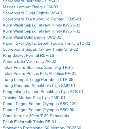
Scoreboard Bulutangkis BS-03
Matras Lompat Tinggi HJM-03
Scoreboard Gulat Fighter WS-01
Scoreboard Tae Kwon Do Fighter TKDS-01
Kursi Wasit Sepak Takraw Trinity KWST-03
Kursi Wasit Sepak Takraw Trinity KWST-02
Kursi Wasit Bulutangkis KWB-02
Papan Skor Digital Sepak Takraw Trinity STS-01
Scoreboard Sepak Takraw Trinity STS-02
Ring Basket Formal RBF-18
Antena Bola Voli Trinity AV-02
Tolak Peluru Stainless Steel 3kg TPS-3
Tolak Peluru Penjas Kids Athletics PP-01
Tiang Lompat Tinggi Portabel TLTP-05
Tiang Penanda Sepakbola Liga SMP-01
Penghalang Latihan Sepakbola Liga STB-01
Training Marker Post Liga TMP-01
Papan Pegas Senam Olympus SBG-120
Papan Pegas Senam Olympus SBG-90
Cone Kerucut 30cm T-30 Sepakbola
Peluit Elektronik Trinity PE-01
Stopwatch Profesional 60 Memory PC3860.