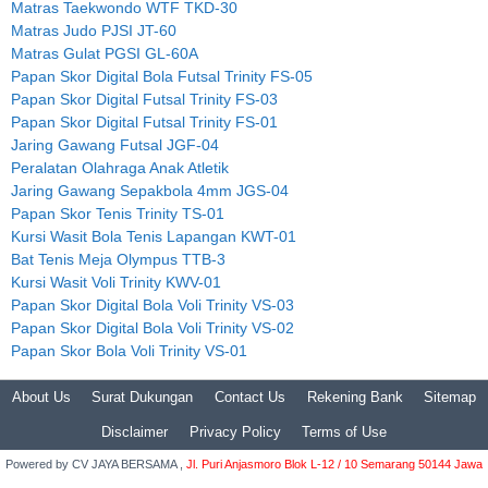
Matras Taekwondo WTF TKD-30
Matras Judo PJSI JT-60
Matras Gulat PGSI GL-60A
Papan Skor Digital Bola Futsal Trinity FS-05
Papan Skor Digital Futsal Trinity FS-03
Papan Skor Digital Futsal Trinity FS-01
Jaring Gawang Futsal JGF-04
Peralatan Olahraga Anak Atletik
Jaring Gawang Sepakbola 4mm JGS-04
Papan Skor Tenis Trinity TS-01
Kursi Wasit Bola Tenis Lapangan KWT-01
Bat Tenis Meja Olympus TTB-3
Kursi Wasit Voli Trinity KWV-01
Papan Skor Digital Bola Voli Trinity VS-03
Papan Skor Digital Bola Voli Trinity VS-02
Papan Skor Bola Voli Trinity VS-01
About Us
Surat Dukungan
Contact Us
Rekening Bank
Sitemap
Disclaimer
Privacy Policy
Terms of Use
Powered by
CV JAYA BERSAMA ,
Jl. Puri Anjasmoro Blok L-12 / 10 Semarang 50144 Jawa