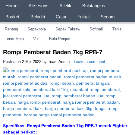
Page 1
Home
Aksesoris
Atletik
Bulutangkis
Basket
Beladiri
Catur
Futsal
Senam
Page 2
Renang
Sepakbola
Sepak Takraw
Softball
Tenis
CV JAYA BERSAMA Co Id
Menyediakan Semua Perlengkapan Olahraga Yang
Lengkap, Berkualitas Dengan Harga Yang Murah
Tenis Meja
Voli
Bola Penjas
Rompi Pemberat Badan 7kg RPB-7
Posted on
2 Mei 2022
by
Team Admin
Leave a comment
Spesifikasi Rompi Pemberat Badan 7kg RPB-7 merek Fighter
sebagai berikut :