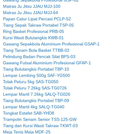
Gawang Sepakbola Profesional GSP-02
Matras Ju Jitsu JJAU MJJ-100
Matras Ju Jitsu JJAU MJJ-64
Papan Catur Lipat Percasi PCLP-52
Tiang Sepak Takraw Portabel TSP-05
Ring Basket Profesional PRB-05
Kursi Wasit Bulutangkis KWB-01
Gawang Sepakbola Aluminium Profesional GSAP-1
Tiang Tanam Bola Basket TTBB-02
Pelindung Badan Pencak Silat BPS-03
Gawang Futsal Aluminium Profesional GFAP-1
Tiang Bulutangkis Portabel TBP-10
Lempar Lembing 500g SAF-YG500
Tolak Peluru 5kg SAS-TG050
Tolak Peluru 7.26kg SAS-TG0726
Lempar Martil 7.26kg SALQ-TG026
Tiang Bulutangkis Portabel TBP-09
Lempar Martil 4kg SALQ-TG040
Tongkat Estafet SAB-YHD8
Trampolin Senam Senior TSS-125-GW
Tiang dan Kursi Wasit Takraw TKWT-03
Meja Tenis Meja MDF-25