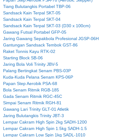
Papan Step Aerobik PSA-78 (Aerobic Stepper)
Tiang Bulutangkis Portabel TBP-06
Sandsack Kain Terpal SKT-05
Sandsack Kain Terpal SKT-04
Sandsack Kain Terpal SKT-03 (D30 x 100cm)
Gawang Futsal Portabel GFP-05
Jaring Gawang Sepakbola Profesional JGSP-06H
Gantungan Sandsack Tembok GST-86
Raket Tonnis Kayu RTK-02
Starting Block SB-06
Jaring Bola Voli Trinity JBV-5
Palang Bertingkat Senam PBS-03P
Kuda-Kuda Pelana Senam KPS-06P
Papan Step Aerobik PSA-68
Bola Senam Ritmik RGB-185
Gada Senam Ritmik RGC-45C
Simpai Senam Ritmik RGH-81
Gawang Lari Trinity GLT-01 Atletik
Jaring Bulutangkis Trinity JBT-3
Lempar Cakram High Spin 2kg SADH-1200
Lempar Cakram High Spin 1.5kg SADH-1.5
Lempar Cakram Low Spin 1kg SADL-1010