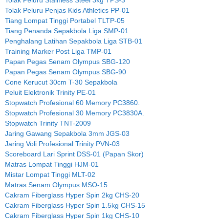
Tolak Peluru Stainless Steel 3kg TPS-3
Tolak Peluru Penjas Kids Athletics PP-01
Tiang Lompat Tinggi Portabel TLTP-05
Tiang Penanda Sepakbola Liga SMP-01
Penghalang Latihan Sepakbola Liga STB-01
Training Marker Post Liga TMP-01
Papan Pegas Senam Olympus SBG-120
Papan Pegas Senam Olympus SBG-90
Cone Kerucut 30cm T-30 Sepakbola
Peluit Elektronik Trinity PE-01
Stopwatch Profesional 60 Memory PC3860.
Stopwatch Profesional 30 Memory PC3830A.
Stopwatch Trinity TNT-2009
Jaring Gawang Sepakbola 3mm JGS-03
Jaring Voli Profesional Trinity PVN-03
Scoreboard Lari Sprint DSS-01 (Papan Skor)
Matras Lompat Tinggi HJM-01
Mistar Lompat Tinggi MLT-02
Matras Senam Olympus MSO-15
Cakram Fiberglass Hyper Spin 2kg CHS-20
Cakram Fiberglass Hyper Spin 1.5kg CHS-15
Cakram Fiberglass Hyper Spin 1kg CHS-10