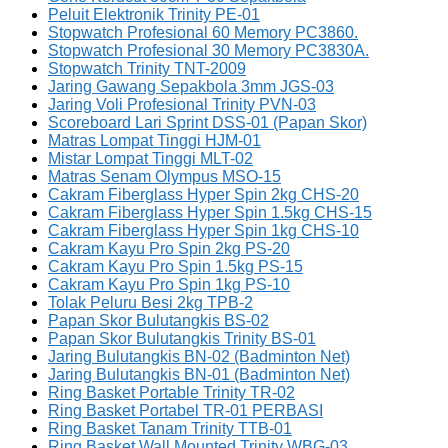
Peluit Elektronik Trinity PE-01
Stopwatch Profesional 60 Memory PC3860.
Stopwatch Profesional 30 Memory PC3830A.
Stopwatch Trinity TNT-2009
Jaring Gawang Sepakbola 3mm JGS-03
Jaring Voli Profesional Trinity PVN-03
Scoreboard Lari Sprint DSS-01 (Papan Skor)
Matras Lompat Tinggi HJM-01
Mistar Lompat Tinggi MLT-02
Matras Senam Olympus MSO-15
Cakram Fiberglass Hyper Spin 2kg CHS-20
Cakram Fiberglass Hyper Spin 1.5kg CHS-15
Cakram Fiberglass Hyper Spin 1kg CHS-10
Cakram Kayu Pro Spin 2kg PS-20
Cakram Kayu Pro Spin 1.5kg PS-15
Cakram Kayu Pro Spin 1kg PS-10
Tolak Peluru Besi 2kg TPB-2
Papan Skor Bulutangkis BS-02
Papan Skor Bulutangkis Trinity BS-01
Jaring Bulutangkis BN-02 (Badminton Net)
Jaring Bulutangkis BN-01 (Badminton Net)
Ring Basket Portable Trinity TR-02
Ring Basket Portabel TR-01 PERBASI
Ring Basket Tanam Trinity TTB-01
Ring Basket Wall Mounted Trinity WBG-03