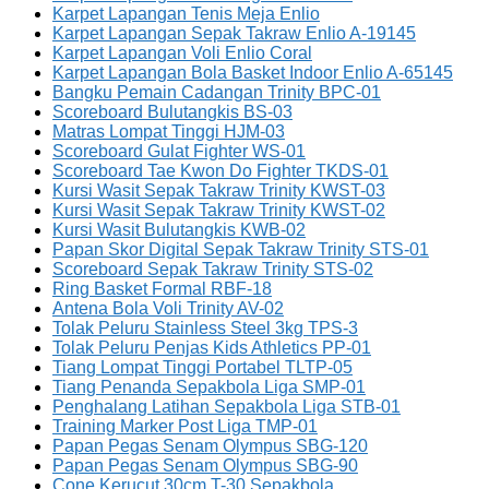
Karpet Lapangan Tenis Meja Enlio
Karpet Lapangan Sepak Takraw Enlio A-19145
Karpet Lapangan Voli Enlio Coral
Karpet Lapangan Bola Basket Indoor Enlio A-65145
Bangku Pemain Cadangan Trinity BPC-01
Scoreboard Bulutangkis BS-03
Matras Lompat Tinggi HJM-03
Scoreboard Gulat Fighter WS-01
Scoreboard Tae Kwon Do Fighter TKDS-01
Kursi Wasit Sepak Takraw Trinity KWST-03
Kursi Wasit Sepak Takraw Trinity KWST-02
Kursi Wasit Bulutangkis KWB-02
Papan Skor Digital Sepak Takraw Trinity STS-01
Scoreboard Sepak Takraw Trinity STS-02
Ring Basket Formal RBF-18
Antena Bola Voli Trinity AV-02
Tolak Peluru Stainless Steel 3kg TPS-3
Tolak Peluru Penjas Kids Athletics PP-01
Tiang Lompat Tinggi Portabel TLTP-05
Tiang Penanda Sepakbola Liga SMP-01
Penghalang Latihan Sepakbola Liga STB-01
Training Marker Post Liga TMP-01
Papan Pegas Senam Olympus SBG-120
Papan Pegas Senam Olympus SBG-90
Cone Kerucut 30cm T-30 Sepakbola