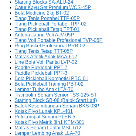
Starting Blocks SA-ALU-24
Catur Kayu Set Premium WCS-45P
Bola Medicine 2kg BT-02
Tiang Tenis Portabel TTP-05P
Tiang Pickleball Portabel TPP-02
Tiang Pickleball Tetap TPT-01
Antena Jaring Voli AJV-05P
Tiang Voli Portable Profesional TVP-05P
Ring Basket Profesional PRB-02
Tiang Tenis Tetap TTT-05P
Matras Atletik Anak MAA-612
Line Bola Voli Pantai LVP-02
Paddle Pickleball PPT-7
Paddle Pickleball PPT-3
Bola Pickleball Kompetisi PBC-01
Bola Pickleball Training PBT-02
Lempar Turbo Anak LTA-70
Trampolin Senam Senior TSS-125-ST
Starting Block SB-08 (Balok Start Lari)
Balok Keseimbangan Senam BKS-03P
Kotak Plyo Lunak KPL-401
Peti Lompat Senam PLSB-5
Kotak Plyo Metrik 3in1 KPM-301
Matras Senam Lantai MSL-612
Lempar Lembing Anak LLA-70