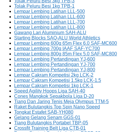
Tolak Peluru Besi 3kg TPB-3
Tolak Peluru Besi 1kg TPB-1
Lempar Lembing Latihan LLL-500
Lempar Lembing Latihan LLL-600
Lempar Lembing Latihan LLL-700
Lempar Lembing Latihan LLL-800
Gawang Lari Aluminium SAH-ALU
Starting Blocks SAQ-ALU World Athletics
Lempar Lembing 600g 65m Flex 6.0 SAF-MC600
Lempar Lembing 700g IAAF SAF-YC700
Lempar Lembing 800g 85m Flex 5.0 SAF-MC800
Lempar Lembing Pertandingan YJ-600
Lempar Lembing Pertandingan YJ-700
Lempar Lembing Pertandingan YJ-800
Lempar Cakram Kompetisi 2kg LCK-2
Lempar Cakram Kompetisi 1.5kg LCK-1.5
Lempar Cakram Kompetisi 1kg LCK-1
Speed Agility Hoops Liga SAH-40
Cones Mangkok Sepakbola Liga D-20
Tiang Dan Jaring Tenis Meja Olympus TTM-5
Raket Bulutangkis Top Spin Nano Speed
Tongkat Estafet SAB-YH080
Gelang Gelang Senam GGS-01
Tiang Bulutangkis Portabel TBP-05
Crossfit Training Belt Liga CTB-01