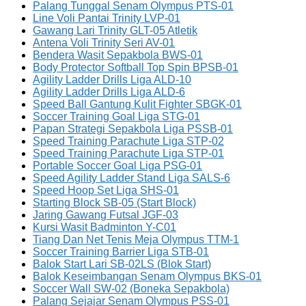
Palang Tunggal Senam Olympus PTS-01
Line Voli Pantai Trinity LVP-01
Gawang Lari Trinity GLT-05 Atletik
Antena Voli Trinity Seri AV-01
Bendera Wasit Sepakbola BWS-01
Body Protector Softball Top Spin BPSB-01
Agility Ladder Drills Liga ALD-10
Agility Ladder Drills Liga ALD-6
Speed Ball Gantung Kulit Fighter SBGK-01
Soccer Training Goal Liga STG-01
Papan Strategi Sepakbola Liga PSSB-01
Speed Training Parachute Liga STP-02
Speed Training Parachute Liga STP-01
Portable Soccer Goal Liga PSG-01
Speed Agility Ladder Stand Liga SALS-6
Speed Hoop Set Liga SHS-01
Starting Block SB-05 (Start Block)
Jaring Gawang Futsal JGF-03
Kursi Wasit Badminton Y-C01
Tiang Dan Net Tenis Meja Olympus TTM-1
Soccer Training Barrier Liga STB-01
Balok Start Lari SB-02LS (Blok Start)
Balok Keseimbangan Senam Olympus BKS-01
Soccer Wall SW-02 (Boneka Sepakbola)
Palang Sejajar Senam Olympus PSS-01