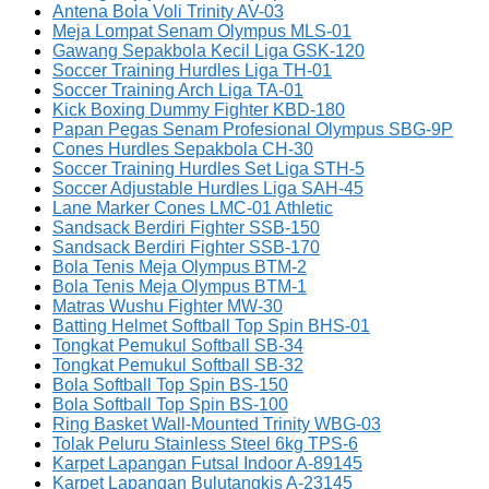
Antena Bola Voli Trinity AV-03
Meja Lompat Senam Olympus MLS-01
Gawang Sepakbola Kecil Liga GSK-120
Soccer Training Hurdles Liga TH-01
Soccer Training Arch Liga TA-01
Kick Boxing Dummy Fighter KBD-180
Papan Pegas Senam Profesional Olympus SBG-9P
Cones Hurdles Sepakbola CH-30
Soccer Training Hurdles Set Liga STH-5
Soccer Adjustable Hurdles Liga SAH-45
Lane Marker Cones LMC-01 Athletic
Sandsack Berdiri Fighter SSB-150
Sandsack Berdiri Fighter SSB-170
Bola Tenis Meja Olympus BTM-2
Bola Tenis Meja Olympus BTM-1
Matras Wushu Fighter MW-30
Batting Helmet Softball Top Spin BHS-01
Tongkat Pemukul Softball SB-34
Tongkat Pemukul Softball SB-32
Bola Softball Top Spin BS-150
Bola Softball Top Spin BS-100
Ring Basket Wall-Mounted Trinity WBG-03
Tolak Peluru Stainless Steel 6kg TPS-6
Karpet Lapangan Futsal Indoor A-89145
Karpet Lapangan Bulutangkis A-23145