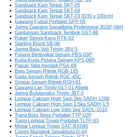
Sandsack Kain Terpal SKT-05
Sandsack Kain Terpal SKT-04
Sandsack Kain Terpal SKT-03 (D30 x 100cm)
Gawang Futsal Portabel GFP-05
Jaring Gawang Sepakbola Profesional JGSP-06H
Gantungan Sandsack Tembok GST-86
Raket Tonnis Kayu RTK-02
Starting Block SB-06
Jaring Bola Voli Trinity JBV-5
Palang Bertingkat Senam PBS-03P
Kuda-Kuda Pelana Senam KPS-06P
Papan Step Aerobik PSA-68
Bola Senam Ritmik RGB-185
Gada Senam Ritmik RGC-45C
Simpai Senam Ritmik RGH-81
Gawang Lari Trinity GLT-01 Atletik
Jaring Bulutangkis Trinity JBT-3
Lempar Cakram High Spin 2kg SADH-1200
Lempar Cakram High Spin 1.5kg SADH-1.5
Lempar Cakram Low Spin 1kg SADL-1010
Tiang Bola Tenis Portabel TTP-02P
Tiang Lompat Tinggi Portabel TLTP-03
Mistar Lompat Tinggi SAC-BX040
Cones Mangkok Sepakbola D-24