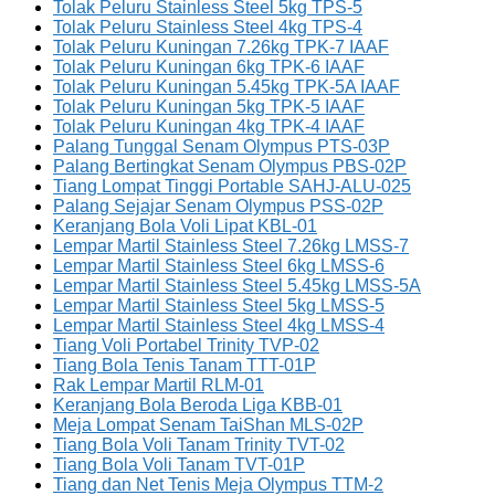
Tolak Peluru Stainless Steel 5kg TPS-5
Tolak Peluru Stainless Steel 4kg TPS-4
Tolak Peluru Kuningan 7.26kg TPK-7 IAAF
Tolak Peluru Kuningan 6kg TPK-6 IAAF
Tolak Peluru Kuningan 5.45kg TPK-5A IAAF
Tolak Peluru Kuningan 5kg TPK-5 IAAF
Tolak Peluru Kuningan 4kg TPK-4 IAAF
Palang Tunggal Senam Olympus PTS-03P
Palang Bertingkat Senam Olympus PBS-02P
Tiang Lompat Tinggi Portable SAHJ-ALU-025
Palang Sejajar Senam Olympus PSS-02P
Keranjang Bola Voli Lipat KBL-01
Lempar Martil Stainless Steel 7.26kg LMSS-7
Lempar Martil Stainless Steel 6kg LMSS-6
Lempar Martil Stainless Steel 5.45kg LMSS-5A
Lempar Martil Stainless Steel 5kg LMSS-5
Lempar Martil Stainless Steel 4kg LMSS-4
Tiang Voli Portabel Trinity TVP-02
Tiang Bola Tenis Tanam TTT-01P
Rak Lempar Martil RLM-01
Keranjang Bola Beroda Liga KBB-01
Meja Lompat Senam TaiShan MLS-02P
Tiang Bola Voli Tanam Trinity TVT-02
Tiang Bola Voli Tanam TVT-01P
Tiang dan Net Tenis Meja Olympus TTM-2