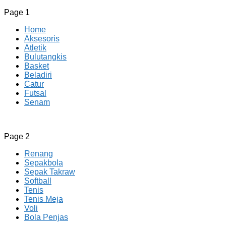
Page 1
Home
Aksesoris
Atletik
Bulutangkis
Basket
Beladiri
Catur
Futsal
Senam
CV JAYA BERSAMA Co Id
Menyediakan Semua Perlengkapan Olahraga Yang
Page 2
Lengkap, Berkualitas Dengan Harga Yang Murah
Renang
Sepakbola
Sepak Takraw
Softball
Tenis
Tenis Meja
Voli
Bola Penjas