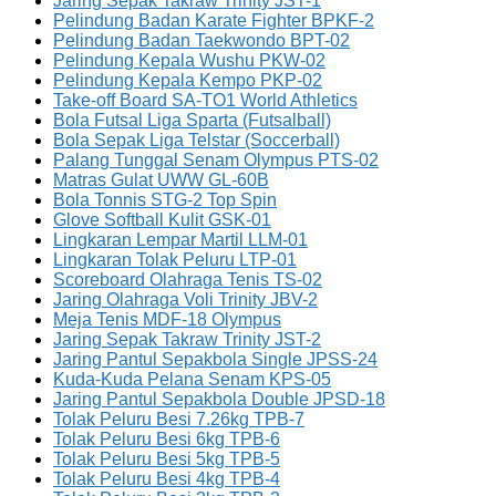
Jaring Sepak Takraw Trinity JST-1
Pelindung Badan Karate Fighter BPKF-2
Pelindung Badan Taekwondo BPT-02
Pelindung Kepala Wushu PKW-02
Pelindung Kepala Kempo PKP-02
Take-off Board SA-TO1 World Athletics
Bola Futsal Liga Sparta (Futsalball)
Bola Sepak Liga Telstar (Soccerball)
Palang Tunggal Senam Olympus PTS-02
Matras Gulat UWW GL-60B
Bola Tonnis STG-2 Top Spin
Glove Softball Kulit GSK-01
Lingkaran Lempar Martil LLM-01
Lingkaran Tolak Peluru LTP-01
Scoreboard Olahraga Tenis TS-02
Jaring Olahraga Voli Trinity JBV-2
Meja Tenis MDF-18 Olympus
Jaring Sepak Takraw Trinity JST-2
Jaring Pantul Sepakbola Single JPSS-24
Kuda-Kuda Pelana Senam KPS-05
Jaring Pantul Sepakbola Double JPSD-18
Tolak Peluru Besi 7.26kg TPB-7
Tolak Peluru Besi 6kg TPB-6
Tolak Peluru Besi 5kg TPB-5
Tolak Peluru Besi 4kg TPB-4