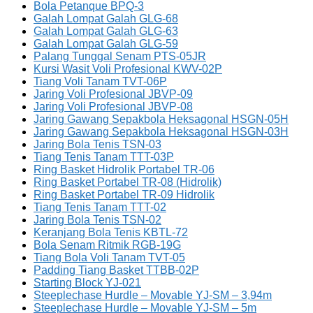
Bola Petanque BPQ-3
Galah Lompat Galah GLG-68
Galah Lompat Galah GLG-63
Galah Lompat Galah GLG-59
Palang Tunggal Senam PTS-05JR
Kursi Wasit Voli Profesional KWV-02P
Tiang Voli Tanam TVT-06P
Jaring Voli Profesional JBVP-09
Jaring Voli Profesional JBVP-08
Jaring Gawang Sepakbola Heksagonal HSGN-05H
Jaring Gawang Sepakbola Heksagonal HSGN-03H
Jaring Bola Tenis TSN-03
Tiang Tenis Tanam TTT-03P
Ring Basket Hidrolik Portabel TR-06
Ring Basket Portabel TR-08 (Hidrolik)
Ring Basket Portabel TR-09 Hidrolik
Tiang Tenis Tanam TTT-02
Jaring Bola Tenis TSN-02
Keranjang Bola Tenis KBTL-72
Bola Senam Ritmik RGB-19G
Tiang Bola Voli Tanam TVT-05
Padding Tiang Basket TTBB-02P
Starting Block YJ-021
Steeplechase Hurdle – Movable YJ-SM – 3,94m
Steeplechase Hurdle – Movable YJ-SM – 5m