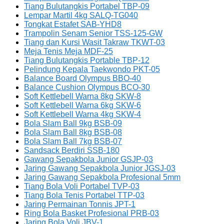
Tiang Bulutangkis Portabel TBP-09
Lempar Martil 4kg SALQ-TG040
Tongkat Estafet SAB-YHD8
Trampolin Senam Senior TSS-125-GW
Tiang dan Kursi Wasit Takraw TKWT-03
Meja Tenis Meja MDF-25
Tiang Bulutangkis Portable TBP-12
Pelindung Kepala Taekwondo PKT-05
Balance Board Olympus BBO-40
Balance Cushion Olympus BCO-30
Soft Kettlebell Warna 8kg SKW-8
Soft Kettlebell Warna 6kg SKW-6
Soft Kettlebell Warna 4kg SKW-4
Bola Slam Ball 9kg BSB-09
Bola Slam Ball 8kg BSB-08
Bola Slam Ball 7kg BSB-07
Sandsack Berdiri SSB-180
Gawang Sepakbola Junior GSJP-03
Jaring Gawang Sepakbola Junior JGSJ-03
Jaring Gawang Sepakbola Profesional 5mm
Tiang Bola Voli Portabel TVP-03
Tiang Bola Tenis Portabel TTP-03
Jaring Permainan Tonnis JPT-1
Ring Bola Basket Profesional PRB-03
Jaring Bola Voli JBV-1