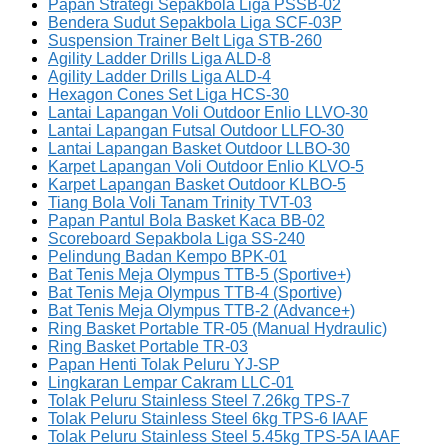
Papan Strategi Sepakbola Liga PSSB-02
Bendera Sudut Sepakbola Liga SCF-03P
Suspension Trainer Belt Liga STB-260
Agility Ladder Drills Liga ALD-8
Agility Ladder Drills Liga ALD-4
Hexagon Cones Set Liga HCS-30
Lantai Lapangan Voli Outdoor Enlio LLVO-30
Lantai Lapangan Futsal Outdoor LLFO-30
Lantai Lapangan Basket Outdoor LLBO-30
Karpet Lapangan Voli Outdoor Enlio KLVO-5
Karpet Lapangan Basket Outdoor KLBO-5
Tiang Bola Voli Tanam Trinity TVT-03
Papan Pantul Bola Basket Kaca BB-02
Scoreboard Sepakbola Liga SS-240
Pelindung Badan Kempo BPK-01
Bat Tenis Meja Olympus TTB-5 (Sportive+)
Bat Tenis Meja Olympus TTB-4 (Sportive)
Bat Tenis Meja Olympus TTB-2 (Advance+)
Ring Basket Portable TR-05 (Manual Hydraulic)
Ring Basket Portable TR-03
Papan Henti Tolak Peluru YJ-SP
Lingkaran Lempar Cakram LLC-01
Tolak Peluru Stainless Steel 7.26kg TPS-7
Tolak Peluru Stainless Steel 6kg TPS-6 IAAF
Tolak Peluru Stainless Steel 5.45kg TPS-5A IAAF