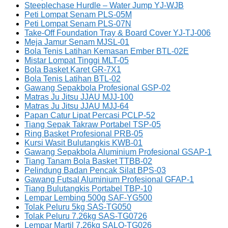
Steeplechase Hurdle – Water Jump YJ-WJB
Peti Lompat Senam PLS-05M
Peti Lompat Senam PLS-07N
Take-Off Foundation Tray & Board Cover YJ-TJ-006
Meja Jamur Senam MJSL-01
Bola Tenis Latihan Kemasan Ember BTL-02E
Mistar Lompat Tinggi MLT-05
Bola Basket Karet GR-7X1
Bola Tenis Latihan BTL-02
Gawang Sepakbola Profesional GSP-02
Matras Ju Jitsu JJAU MJJ-100
Matras Ju Jitsu JJAU MJJ-64
Papan Catur Lipat Percasi PCLP-52
Tiang Sepak Takraw Portabel TSP-05
Ring Basket Profesional PRB-05
Kursi Wasit Bulutangkis KWB-01
Gawang Sepakbola Aluminium Profesional GSAP-1
Tiang Tanam Bola Basket TTBB-02
Pelindung Badan Pencak Silat BPS-03
Gawang Futsal Aluminium Profesional GFAP-1
Tiang Bulutangkis Portabel TBP-10
Lempar Lembing 500g SAF-YG500
Tolak Peluru 5kg SAS-TG050
Tolak Peluru 7.26kg SAS-TG0726
Lempar Martil 7.26kg SALQ-TG026