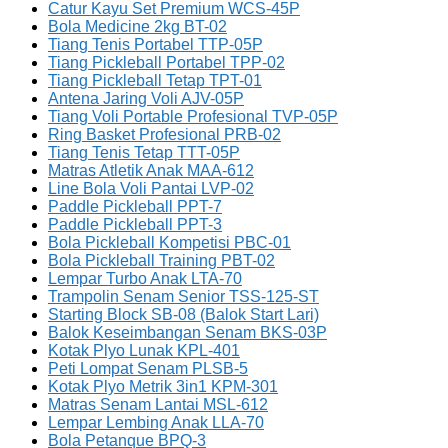
Catur Kayu Set Premium WCS-45P
Bola Medicine 2kg BT-02
Tiang Tenis Portabel TTP-05P
Tiang Pickleball Portabel TPP-02
Tiang Pickleball Tetap TPT-01
Antena Jaring Voli AJV-05P
Tiang Voli Portable Profesional TVP-05P
Ring Basket Profesional PRB-02
Tiang Tenis Tetap TTT-05P
Matras Atletik Anak MAA-612
Line Bola Voli Pantai LVP-02
Paddle Pickleball PPT-7
Paddle Pickleball PPT-3
Bola Pickleball Kompetisi PBC-01
Bola Pickleball Training PBT-02
Lempar Turbo Anak LTA-70
Trampolin Senam Senior TSS-125-ST
Starting Block SB-08 (Balok Start Lari)
Balok Keseimbangan Senam BKS-03P
Kotak Plyo Lunak KPL-401
Peti Lompat Senam PLSB-5
Kotak Plyo Metrik 3in1 KPM-301
Matras Senam Lantai MSL-612
Lempar Lembing Anak LLA-70
Bola Petanque BPQ-3