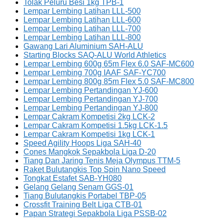
Tolak Peluru Besi 1kg TPB-1
Lempar Lembing Latihan LLL-500
Lempar Lembing Latihan LLL-600
Lempar Lembing Latihan LLL-700
Lempar Lembing Latihan LLL-800
Gawang Lari Aluminium SAH-ALU
Starting Blocks SAQ-ALU World Athletics
Lempar Lembing 600g 65m Flex 6.0 SAF-MC600
Lempar Lembing 700g IAAF SAF-YC700
Lempar Lembing 800g 85m Flex 5.0 SAF-MC800
Lempar Lembing Pertandingan YJ-600
Lempar Lembing Pertandingan YJ-700
Lempar Lembing Pertandingan YJ-800
Lempar Cakram Kompetisi 2kg LCK-2
Lempar Cakram Kompetisi 1.5kg LCK-1.5
Lempar Cakram Kompetisi 1kg LCK-1
Speed Agility Hoops Liga SAH-40
Cones Mangkok Sepakbola Liga D-20
Tiang Dan Jaring Tenis Meja Olympus TTM-5
Raket Bulutangkis Top Spin Nano Speed
Tongkat Estafet SAB-YH080
Gelang Gelang Senam GGS-01
Tiang Bulutangkis Portabel TBP-05
Crossfit Training Belt Liga CTB-01
Papan Strategi Sepakbola Liga PSSB-02