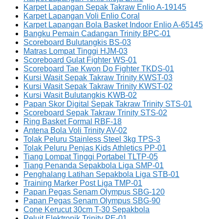
Karpet Lapangan Sepak Takraw Enlio A-19145
Karpet Lapangan Voli Enlio Coral
Karpet Lapangan Bola Basket Indoor Enlio A-65145
Bangku Pemain Cadangan Trinity BPC-01
Scoreboard Bulutangkis BS-03
Matras Lompat Tinggi HJM-03
Scoreboard Gulat Fighter WS-01
Scoreboard Tae Kwon Do Fighter TKDS-01
Kursi Wasit Sepak Takraw Trinity KWST-03
Kursi Wasit Sepak Takraw Trinity KWST-02
Kursi Wasit Bulutangkis KWB-02
Papan Skor Digital Sepak Takraw Trinity STS-01
Scoreboard Sepak Takraw Trinity STS-02
Ring Basket Formal RBF-18
Antena Bola Voli Trinity AV-02
Tolak Peluru Stainless Steel 3kg TPS-3
Tolak Peluru Penjas Kids Athletics PP-01
Tiang Lompat Tinggi Portabel TLTP-05
Tiang Penanda Sepakbola Liga SMP-01
Penghalang Latihan Sepakbola Liga STB-01
Training Marker Post Liga TMP-01
Papan Pegas Senam Olympus SBG-120
Papan Pegas Senam Olympus SBG-90
Cone Kerucut 30cm T-30 Sepakbola
Peluit Elektronik Trinity PE-01