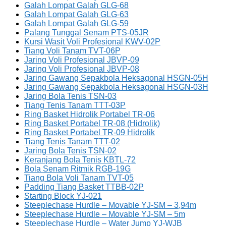
Galah Lompat Galah GLG-68
Galah Lompat Galah GLG-63
Galah Lompat Galah GLG-59
Palang Tunggal Senam PTS-05JR
Kursi Wasit Voli Profesional KWV-02P
Tiang Voli Tanam TVT-06P
Jaring Voli Profesional JBVP-09
Jaring Voli Profesional JBVP-08
Jaring Gawang Sepakbola Heksagonal HSGN-05H
Jaring Gawang Sepakbola Heksagonal HSGN-03H
Jaring Bola Tenis TSN-03
Tiang Tenis Tanam TTT-03P
Ring Basket Hidrolik Portabel TR-06
Ring Basket Portabel TR-08 (Hidrolik)
Ring Basket Portabel TR-09 Hidrolik
Tiang Tenis Tanam TTT-02
Jaring Bola Tenis TSN-02
Keranjang Bola Tenis KBTL-72
Bola Senam Ritmik RGB-19G
Tiang Bola Voli Tanam TVT-05
Padding Tiang Basket TTBB-02P
Starting Block YJ-021
Steeplechase Hurdle – Movable YJ-SM – 3,94m
Steeplechase Hurdle – Movable YJ-SM – 5m
Steeplechase Hurdle – Water Jump YJ-WJB