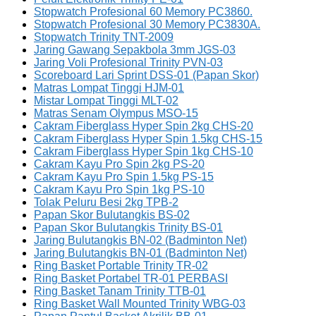
Stopwatch Profesional 60 Memory PC3860.
Stopwatch Profesional 30 Memory PC3830A.
Stopwatch Trinity TNT-2009
Jaring Gawang Sepakbola 3mm JGS-03
Jaring Voli Profesional Trinity PVN-03
Scoreboard Lari Sprint DSS-01 (Papan Skor)
Matras Lompat Tinggi HJM-01
Mistar Lompat Tinggi MLT-02
Matras Senam Olympus MSO-15
Cakram Fiberglass Hyper Spin 2kg CHS-20
Cakram Fiberglass Hyper Spin 1.5kg CHS-15
Cakram Fiberglass Hyper Spin 1kg CHS-10
Cakram Kayu Pro Spin 2kg PS-20
Cakram Kayu Pro Spin 1.5kg PS-15
Cakram Kayu Pro Spin 1kg PS-10
Tolak Peluru Besi 2kg TPB-2
Papan Skor Bulutangkis BS-02
Papan Skor Bulutangkis Trinity BS-01
Jaring Bulutangkis BN-02 (Badminton Net)
Jaring Bulutangkis BN-01 (Badminton Net)
Ring Basket Portable Trinity TR-02
Ring Basket Portabel TR-01 PERBASI
Ring Basket Tanam Trinity TTB-01
Ring Basket Wall Mounted Trinity WBG-03