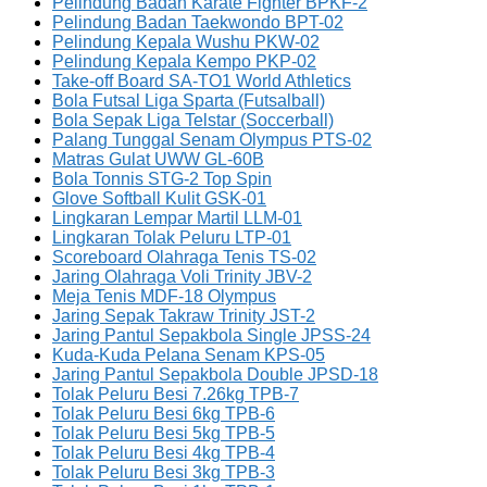
Pelindung Badan Karate Fighter BPKF-2
Pelindung Badan Taekwondo BPT-02
Pelindung Kepala Wushu PKW-02
Pelindung Kepala Kempo PKP-02
Take-off Board SA-TO1 World Athletics
Bola Futsal Liga Sparta (Futsalball)
Bola Sepak Liga Telstar (Soccerball)
Palang Tunggal Senam Olympus PTS-02
Matras Gulat UWW GL-60B
Bola Tonnis STG-2 Top Spin
Glove Softball Kulit GSK-01
Lingkaran Lempar Martil LLM-01
Lingkaran Tolak Peluru LTP-01
Scoreboard Olahraga Tenis TS-02
Jaring Olahraga Voli Trinity JBV-2
Meja Tenis MDF-18 Olympus
Jaring Sepak Takraw Trinity JST-2
Jaring Pantul Sepakbola Single JPSS-24
Kuda-Kuda Pelana Senam KPS-05
Jaring Pantul Sepakbola Double JPSD-18
Tolak Peluru Besi 7.26kg TPB-7
Tolak Peluru Besi 6kg TPB-6
Tolak Peluru Besi 5kg TPB-5
Tolak Peluru Besi 4kg TPB-4
Tolak Peluru Besi 3kg TPB-3