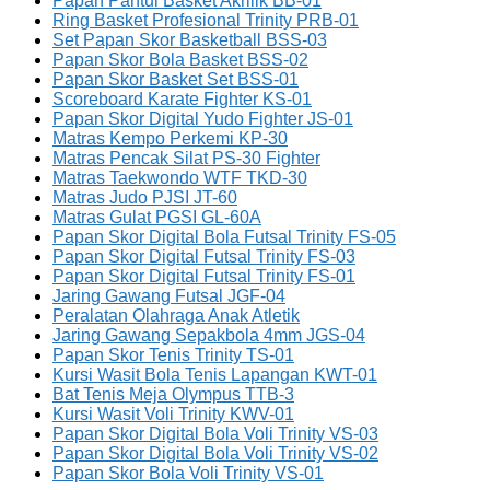
Papan Pantul Basket Akrilik BB-01
Ring Basket Profesional Trinity PRB-01
Set Papan Skor Basketball BSS-03
Papan Skor Bola Basket BSS-02
Papan Skor Basket Set BSS-01
Scoreboard Karate Fighter KS-01
Papan Skor Digital Yudo Fighter JS-01
Matras Kempo Perkemi KP-30
Matras Pencak Silat PS-30 Fighter
Matras Taekwondo WTF TKD-30
Matras Judo PJSI JT-60
Matras Gulat PGSI GL-60A
Papan Skor Digital Bola Futsal Trinity FS-05
Papan Skor Digital Futsal Trinity FS-03
Papan Skor Digital Futsal Trinity FS-01
Jaring Gawang Futsal JGF-04
Peralatan Olahraga Anak Atletik
Jaring Gawang Sepakbola 4mm JGS-04
Papan Skor Tenis Trinity TS-01
Kursi Wasit Bola Tenis Lapangan KWT-01
Bat Tenis Meja Olympus TTB-3
Kursi Wasit Voli Trinity KWV-01
Papan Skor Digital Bola Voli Trinity VS-03
Papan Skor Digital Bola Voli Trinity VS-02
Papan Skor Bola Voli Trinity VS-01