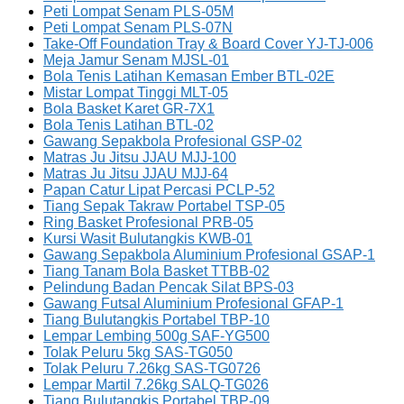
Peti Lompat Senam PLS-05M
Peti Lompat Senam PLS-07N
Take-Off Foundation Tray & Board Cover YJ-TJ-006
Meja Jamur Senam MJSL-01
Bola Tenis Latihan Kemasan Ember BTL-02E
Mistar Lompat Tinggi MLT-05
Bola Basket Karet GR-7X1
Bola Tenis Latihan BTL-02
Gawang Sepakbola Profesional GSP-02
Matras Ju Jitsu JJAU MJJ-100
Matras Ju Jitsu JJAU MJJ-64
Papan Catur Lipat Percasi PCLP-52
Tiang Sepak Takraw Portabel TSP-05
Ring Basket Profesional PRB-05
Kursi Wasit Bulutangkis KWB-01
Gawang Sepakbola Aluminium Profesional GSAP-1
Tiang Tanam Bola Basket TTBB-02
Pelindung Badan Pencak Silat BPS-03
Gawang Futsal Aluminium Profesional GFAP-1
Tiang Bulutangkis Portabel TBP-10
Lempar Lembing 500g SAF-YG500
Tolak Peluru 5kg SAS-TG050
Tolak Peluru 7.26kg SAS-TG0726
Lempar Martil 7.26kg SALQ-TG026
Tiang Bulutangkis Portabel TBP-09