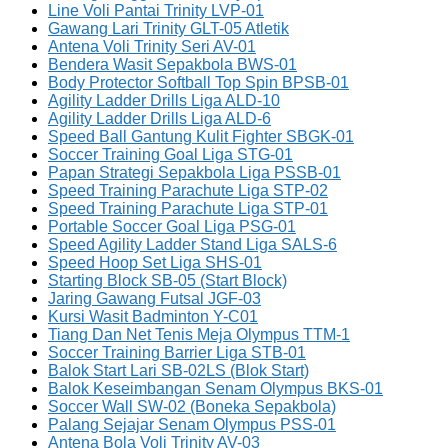
Line Voli Pantai Trinity LVP-01
Gawang Lari Trinity GLT-05 Atletik
Antena Voli Trinity Seri AV-01
Bendera Wasit Sepakbola BWS-01
Body Protector Softball Top Spin BPSB-01
Agility Ladder Drills Liga ALD-10
Agility Ladder Drills Liga ALD-6
Speed Ball Gantung Kulit Fighter SBGK-01
Soccer Training Goal Liga STG-01
Papan Strategi Sepakbola Liga PSSB-01
Speed Training Parachute Liga STP-02
Speed Training Parachute Liga STP-01
Portable Soccer Goal Liga PSG-01
Speed Agility Ladder Stand Liga SALS-6
Speed Hoop Set Liga SHS-01
Starting Block SB-05 (Start Block)
Jaring Gawang Futsal JGF-03
Kursi Wasit Badminton Y-C01
Tiang Dan Net Tenis Meja Olympus TTM-1
Soccer Training Barrier Liga STB-01
Balok Start Lari SB-02LS (Blok Start)
Balok Keseimbangan Senam Olympus BKS-01
Soccer Wall SW-02 (Boneka Sepakbola)
Palang Sejajar Senam Olympus PSS-01
Antena Bola Voli Trinity AV-03