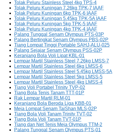
Tolak Peluru Stainless Steel 4kg TPS-4
Tolak Peluru Kuningan 7.26kg TPK-7 IAAF
Tolak Peluru Kuningan 6kg TPK-6 IAAF
Tolak Peluru Kuningan 5.45kg TPK-5A IAAF
Tolak Peluru Kuningan 5kg TPK-5 IAAF
Tolak Peluru Kuningan 4kg TPK-4 IAAF
Palang Tunggal Senam Olympus PTS-03P
Palang Bertingkat Senam Olympus PBS-02P
Tiang Lompat Tinggi Portable SAHJ-ALU-025
Palang Sejajar Senam Olympus PSS-02P
Keranjang Bola Voli Lipat KBL-01
Lempar Martil Stainless Steel 7.26kg LMSS-7
Lempar Martil Stainless Steel 6kg LMSS-6
Lempar Martil Stainless Steel 5.45kg LMSS-5A
Lempar Martil Stainless Steel 5kg LMSS-5
Lempar Martil Stainless Steel 4kg LMSS-4
Tiang Voli Portabel Trinity TVP-02
Tiang Bola Tenis Tanam TTT-01P
Rak Lempar Martil RLM-01
Keranjang Bola Beroda Liga KBB-01
Meja Lompat Senam TaiShan MLS-02P
Tiang Bola Voli Tanam Trinity TVT-02
Tiang Bola Voli Tanam TVT-01P
Tiang dan Net Tenis Meja Olympus TTM-2
Palang Tunggal Senam Olympus PTS-01