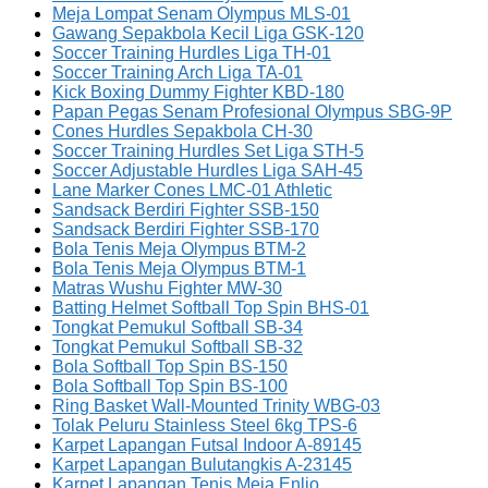
Meja Lompat Senam Olympus MLS-01
Gawang Sepakbola Kecil Liga GSK-120
Soccer Training Hurdles Liga TH-01
Soccer Training Arch Liga TA-01
Kick Boxing Dummy Fighter KBD-180
Papan Pegas Senam Profesional Olympus SBG-9P
Cones Hurdles Sepakbola CH-30
Soccer Training Hurdles Set Liga STH-5
Soccer Adjustable Hurdles Liga SAH-45
Lane Marker Cones LMC-01 Athletic
Sandsack Berdiri Fighter SSB-150
Sandsack Berdiri Fighter SSB-170
Bola Tenis Meja Olympus BTM-2
Bola Tenis Meja Olympus BTM-1
Matras Wushu Fighter MW-30
Batting Helmet Softball Top Spin BHS-01
Tongkat Pemukul Softball SB-34
Tongkat Pemukul Softball SB-32
Bola Softball Top Spin BS-150
Bola Softball Top Spin BS-100
Ring Basket Wall-Mounted Trinity WBG-03
Tolak Peluru Stainless Steel 6kg TPS-6
Karpet Lapangan Futsal Indoor A-89145
Karpet Lapangan Bulutangkis A-23145
Karpet Lapangan Tenis Meja Enlio