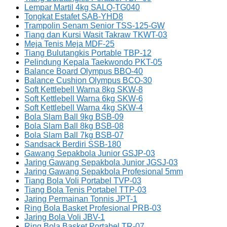
Lempar Martil 4kg SALQ-TG040
Tongkat Estafet SAB-YHD8
Trampolin Senam Senior TSS-125-GW
Tiang dan Kursi Wasit Takraw TKWT-03
Meja Tenis Meja MDF-25
Tiang Bulutangkis Portable TBP-12
Pelindung Kepala Taekwondo PKT-05
Balance Board Olympus BBO-40
Balance Cushion Olympus BCO-30
Soft Kettlebell Warna 8kg SKW-8
Soft Kettlebell Warna 6kg SKW-6
Soft Kettlebell Warna 4kg SKW-4
Bola Slam Ball 9kg BSB-09
Bola Slam Ball 8kg BSB-08
Bola Slam Ball 7kg BSB-07
Sandsack Berdiri SSB-180
Gawang Sepakbola Junior GSJP-03
Jaring Gawang Sepakbola Junior JGSJ-03
Jaring Gawang Sepakbola Profesional 5mm
Tiang Bola Voli Portabel TVP-03
Tiang Bola Tenis Portabel TTP-03
Jaring Permainan Tonnis JPT-1
Ring Bola Basket Profesional PRB-03
Jaring Bola Voli JBV-1
Ring Bola Basket Portabel TR-07