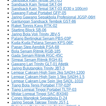
Sandsack Kain Terpal SKT-05
Sandsack Kain Terpal SKT-04
Sandsack Kain Terpal SKT-03 (D30 x 100cm)
Gawang Futsal Portabel GFP-05
Jaring Gawang Sepakbola Profesional JGSP-06H
Gantungan Sandsack Tembok GST-86
Raket Tonnis Kayu RTK-02
Starting Block SB-06
Jaring Bola Voli Trinity JBV-5
Palang Bertingkat Senam PBS-03P
Kuda-Kuda Pelana Senam KPS-06P
Papan Step Aerobik PSA-68
Bola Senam Ritmik RGB-185
Gada Senam Ritmik RGC-45C
Simpai Senam Ritmik RGH-81
Gawang Lari Trinity GLT-01 Atletik
Jaring Bulutangkis Trinity JBT-3
Lempar Cakram High Spin 2kg SADH-1200
Lempar Cakram High Spin 1.5kg SADH-1.5
Lempar Cakram Low Spin 1kg SADL-1010
Tiang Bola Tenis Portabel TTP-02P
Tiang Lompat Tinggi Portabel TLTP-03
Mistar Lompat Tinggi SAC-BX040
Cones Mangkok Sepakbola D-24
Jaring Sepak Takraw Trinity JST-1