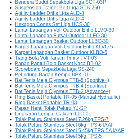
Bendera Sudut Sepakbola Liga SCF-03P
Suspension Trainer Belt Liga STB-260
Agility Ladder Drills Liga ALD-8
Agility Ladder Drills Liga ALD-4
Hexagon Cones Set Liga HCS-30
Lantai Lapangan Voli Outdoor Enlio LLVO-30
Lantai Lapangan Futsal Outdoor LLFO-30
Lantai Lapangan Basket Outdoor LLBO-30
Karpet Lapangan Voli Outdoor Enlio KLVO-5
Karpet Lapangan Basket Outdoor KLBO-5
Tiang Bola Voli Tanam Trinity TVT-03
Papan Pantul Bola Basket Kaca BB-02
Scoreboard Sepakbola Liga SS-240
Pelindung Badan Kempo BPK-01
Bat Tenis Meja Olympus TTB-5 (Sportive+)
Bat Tenis Meja Olympus TTB-4 (Sportive)
Bat Tenis Meja Olympus TTB-2 (Advance+)
Ring Basket Portable TR-05 (Manual Hydraulic)
Ring Basket Portable TR-03
Papan Henti Tolak Peluru YJ-SP
Lingkaran Lempar Cakram LLC-01
Tolak Peluru Stainless Steel 7.26kg TPS-7
Tolak Peluru Stainless Steel 6kg TPS-6 IAAF
Tolak Peluru Stainless Steel 5.45kg TPS-5A IAAF
Tolak Peluru Stainless Steel 5kg TPS-5