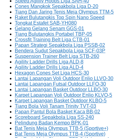
Speed Agility Hoops Liga SAH-40
Cones Mangkok Sepakbola Liga D-20
Tiang Dan Jaring Tenis Meja Olympus TTM-5
Raket Bulutangkis Top Spin Nano Speed
Tongkat Estafet SAB-YH080
Gelang Gelang Senam GGS-01
Tiang Bulutangkis Portabel TBP-05
Crossfit Training Belt Liga CTB-01
Papan Strategi Sepakbola Liga PSSB-02
Bendera Sudut Sepakbola Liga SCF-03P
Suspension Trainer Belt Liga STB-260
Agility Ladder Drills Liga ALD-8
Agility Ladder Drills Liga ALD-4
Hexagon Cones Set Liga HCS-30
Lantai Lapangan Voli Outdoor Enlio LLVO-30
Lantai Lapangan Futsal Outdoor LLFO-30
Lantai Lapangan Basket Outdoor LLBO-30
Karpet Lapangan Voli Outdoor Enlio KLVO-5
Karpet Lapangan Basket Outdoor KLBO-5
Tiang Bola Voli Tanam Trinity TVT-03
Papan Pantul Bola Basket Kaca BB-02
Scoreboard Sepakbola Liga SS-240
Pelindung Badan Kempo BPK-01
Bat Tenis Meja Olympus TTB-5 (Sportive+)
Bat Tenis Meja Olympus TTB-4 (Sportive)