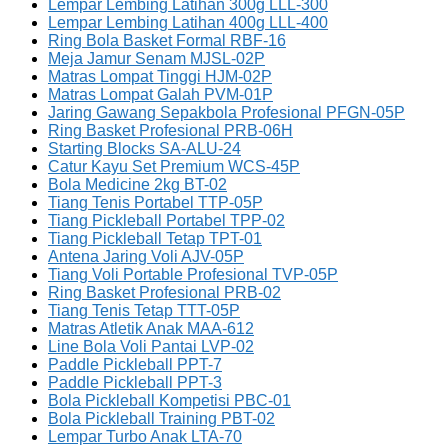
Lempar Lembing Latihan 300g LLL-300
Lempar Lembing Latihan 400g LLL-400
Ring Bola Basket Formal RBF-16
Meja Jamur Senam MJSL-02P
Matras Lompat Tinggi HJM-02P
Matras Lompat Galah PVM-01P
Jaring Gawang Sepakbola Profesional PFGN-05P
Ring Basket Profesional PRB-06H
Starting Blocks SA-ALU-24
Catur Kayu Set Premium WCS-45P
Bola Medicine 2kg BT-02
Tiang Tenis Portabel TTP-05P
Tiang Pickleball Portabel TPP-02
Tiang Pickleball Tetap TPT-01
Antena Jaring Voli AJV-05P
Tiang Voli Portable Profesional TVP-05P
Ring Basket Profesional PRB-02
Tiang Tenis Tetap TTT-05P
Matras Atletik Anak MAA-612
Line Bola Voli Pantai LVP-02
Paddle Pickleball PPT-7
Paddle Pickleball PPT-3
Bola Pickleball Kompetisi PBC-01
Bola Pickleball Training PBT-02
Lempar Turbo Anak LTA-70