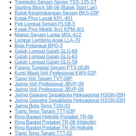
Trampolin Senam Senior TSS-125-ST
Starting Block SB-08 (Balok Start Lari)
Balok Keseimbangan Senam BKS-03P
Kotak Plyo Lunak KPL-401
Peti Lompat Senam PLSB-5
Kotak Plyo Metrik 3in1 KPM-301
Matras Senam Lantai MSL-612
Lempar Lembing Anak LLA-70
Bola Petanque BPQ-3
Galah Lompat Galah GLG-68
Galah Lompat Galah GLG-63
Galah Lompat Galah GLG-59
Palang Tunggal Senam PTS-05JR
Kursi Wasit Voli Profesional KWV-02P
Tiang Voli Tanam TVT-06P
Jaring Voli Profesional JBVP-09
Jaring Voli Profesional JBVP-08
Jaring Gawang Sepakbola Heksagonal HSGN-05H
Jaring Gawang Sepakbola Heksagonal HSGN-03H
Jaring Bola Tenis TSN-03
Tiang Tenis Tanam TTT-03P
Ring Basket Hidrolik Portabel TR-06
Ring Basket Portabel TR-08 (Hidrolik)
Ring Basket Portabel TR-09 Hidrolik
Tiang Tenis Tanam TTT-02