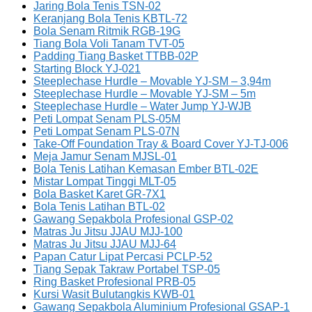
Jaring Bola Tenis TSN-02
Keranjang Bola Tenis KBTL-72
Bola Senam Ritmik RGB-19G
Tiang Bola Voli Tanam TVT-05
Padding Tiang Basket TTBB-02P
Starting Block YJ-021
Steeplechase Hurdle – Movable YJ-SM – 3,94m
Steeplechase Hurdle – Movable YJ-SM – 5m
Steeplechase Hurdle – Water Jump YJ-WJB
Peti Lompat Senam PLS-05M
Peti Lompat Senam PLS-07N
Take-Off Foundation Tray & Board Cover YJ-TJ-006
Meja Jamur Senam MJSL-01
Bola Tenis Latihan Kemasan Ember BTL-02E
Mistar Lompat Tinggi MLT-05
Bola Basket Karet GR-7X1
Bola Tenis Latihan BTL-02
Gawang Sepakbola Profesional GSP-02
Matras Ju Jitsu JJAU MJJ-100
Matras Ju Jitsu JJAU MJJ-64
Papan Catur Lipat Percasi PCLP-52
Tiang Sepak Takraw Portabel TSP-05
Ring Basket Profesional PRB-05
Kursi Wasit Bulutangkis KWB-01
Gawang Sepakbola Aluminium Profesional GSAP-1