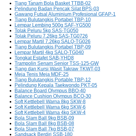
Tiang Tanam Bola Basket TTBB-02
Pelindung Badan Pencak Silat BPS-03
Gawang Futsal Aluminium Profesional GFAP-1
Tiang Bulutangkis Portabel TBP-10
Lempar Lembing 500g SAF-YG500
Tolak Peluru 5kg SAS-TG050
Tolak Peluru 7.26kg SAS-TG0726
Lempar Martil 7.26kg SALQ-TG026
Tiang Bulutangkis Portabel TBP-09
Lempar Martil 4kg SALQ-TG040
Tongkat Estafet SAB-YHD8
Trampolin Senam Senior TSS-125-GW
Tiang dan Kursi Wasit Takraw TKWT-03
Meja Tenis Meja MDF-25
Tiang Bulutangkis Portable TBP-12
Pelindung Kepala Taekwondo PKT-05
Balance Board Olympus BBO-40
Balance Cushion Olympus BCO-30
Soft Kettlebell Warna 8kg SKW-8
Soft Kettlebell Warna 6kg SKW-6
Soft Kettlebell Warna 4kg SKW-4
Bola Slam Ball 9kg BSB-09
Bola Slam Ball 8kg BSB-08
Bola Slam Ball 7kg BSB-07
Sandsack Berdiri SSB-180