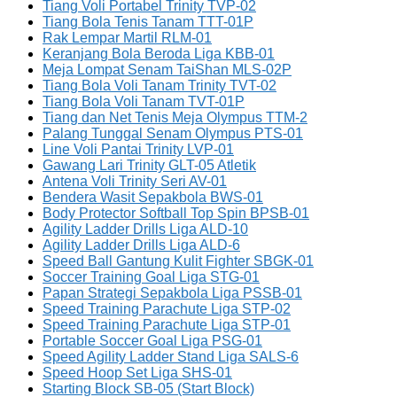
Tiang Voli Portabel Trinity TVP-02
Tiang Bola Tenis Tanam TTT-01P
Rak Lempar Martil RLM-01
Keranjang Bola Beroda Liga KBB-01
Meja Lompat Senam TaiShan MLS-02P
Tiang Bola Voli Tanam Trinity TVT-02
Tiang Bola Voli Tanam TVT-01P
Tiang dan Net Tenis Meja Olympus TTM-2
Palang Tunggal Senam Olympus PTS-01
Line Voli Pantai Trinity LVP-01
Gawang Lari Trinity GLT-05 Atletik
Antena Voli Trinity Seri AV-01
Bendera Wasit Sepakbola BWS-01
Body Protector Softball Top Spin BPSB-01
Agility Ladder Drills Liga ALD-10
Agility Ladder Drills Liga ALD-6
Speed Ball Gantung Kulit Fighter SBGK-01
Soccer Training Goal Liga STG-01
Papan Strategi Sepakbola Liga PSSB-01
Speed Training Parachute Liga STP-02
Speed Training Parachute Liga STP-01
Portable Soccer Goal Liga PSG-01
Speed Agility Ladder Stand Liga SALS-6
Speed Hoop Set Liga SHS-01
Starting Block SB-05 (Start Block)