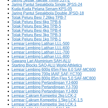
Jaring Sepak Takraw Trinity JST-2
Jaring Pantul Sepakbola Single JPSS-24
Kuda-Kuda Pelana Senam KPS-05
Jaring Pantul Sepakbola Double JPSD-18
Tolak Peluru Besi 7.26kg TPB-7
Tolak Peluru Besi 6kg TPB-6
Tolak Peluru Besi 5kg TPB-5
Tolak Peluru Besi 4kg TPB-4
Tolak Peluru Besi 3kg TPB-3
Tolak Peluru Besi 1kg TPB-1
Lempar Lembing Latihan LLL-500
Lempar Lembing Latihan LLL-600
Lempar Lembing Latihan LLL-700
Lempar Lembing Latihan LLL-800
Gawang Lari Aluminium SAH-ALU
Starting Blocks SAQ-ALU World Athletics
Lempar Lembing 600g 65m Flex 6.0 SAF-MC600
Lempar Lembing 700g IAAF SAF-YC700
Lempar Lembing 800g 85m Flex 5.0 SAF-MC800
Lempar Lembing Pertandingan YJ-600
Lempar Lembing Pertandingan YJ-700
Lempar Lembing Pertandingan YJ-800
Lempar Cakram Kompetisi 2kg LCK-2
Lempar Cakram Kompetisi 1.5kg LCK-1.5
Lempar Cakram Kompetisi 1kg LCK-1