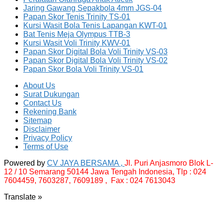
Jaring Gawang Sepakbola 4mm JGS-04
Papan Skor Tenis Trinity TS-01
Kursi Wasit Bola Tenis Lapangan KWT-01
Bat Tenis Meja Olympus TTB-3
Kursi Wasit Voli Trinity KWV-01
Papan Skor Digital Bola Voli Trinity VS-03
Papan Skor Digital Bola Voli Trinity VS-02
Papan Skor Bola Voli Trinity VS-01
About Us
Surat Dukungan
Contact Us
Rekening Bank
Sitemap
Disclaimer
Privacy Policy
Terms of Use
Powered by
CV JAYA BERSAMA ,
Jl. Puri Anjasmoro Blok L-
12 / 10 Semarang 50144 Jawa Tengah Indonesia,
Tlp : 024
7604459, 7603287, 7609189 , Fax : 024 7613043
Translate »