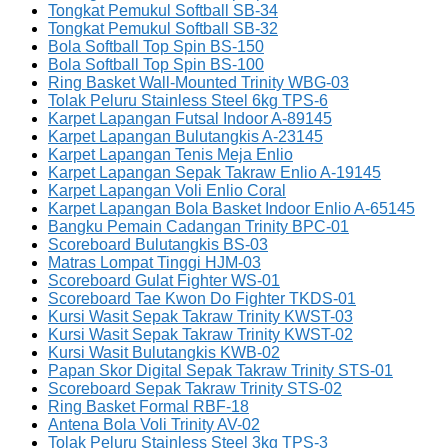
Tongkat Pemukul Softball SB-34
Tongkat Pemukul Softball SB-32
Bola Softball Top Spin BS-150
Bola Softball Top Spin BS-100
Ring Basket Wall-Mounted Trinity WBG-03
Tolak Peluru Stainless Steel 6kg TPS-6
Karpet Lapangan Futsal Indoor A-89145
Karpet Lapangan Bulutangkis A-23145
Karpet Lapangan Tenis Meja Enlio
Karpet Lapangan Sepak Takraw Enlio A-19145
Karpet Lapangan Voli Enlio Coral
Karpet Lapangan Bola Basket Indoor Enlio A-65145
Bangku Pemain Cadangan Trinity BPC-01
Scoreboard Bulutangkis BS-03
Matras Lompat Tinggi HJM-03
Scoreboard Gulat Fighter WS-01
Scoreboard Tae Kwon Do Fighter TKDS-01
Kursi Wasit Sepak Takraw Trinity KWST-03
Kursi Wasit Sepak Takraw Trinity KWST-02
Kursi Wasit Bulutangkis KWB-02
Papan Skor Digital Sepak Takraw Trinity STS-01
Scoreboard Sepak Takraw Trinity STS-02
Ring Basket Formal RBF-18
Antena Bola Voli Trinity AV-02
Tolak Peluru Stainless Steel 3kg TPS-3