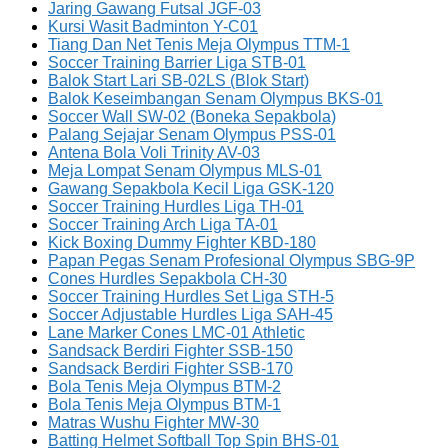
Jaring Gawang Futsal JGF-03
Kursi Wasit Badminton Y-C01
Tiang Dan Net Tenis Meja Olympus TTM-1
Soccer Training Barrier Liga STB-01
Balok Start Lari SB-02LS (Blok Start)
Balok Keseimbangan Senam Olympus BKS-01
Soccer Wall SW-02 (Boneka Sepakbola)
Palang Sejajar Senam Olympus PSS-01
Antena Bola Voli Trinity AV-03
Meja Lompat Senam Olympus MLS-01
Gawang Sepakbola Kecil Liga GSK-120
Soccer Training Hurdles Liga TH-01
Soccer Training Arch Liga TA-01
Kick Boxing Dummy Fighter KBD-180
Papan Pegas Senam Profesional Olympus SBG-9P
Cones Hurdles Sepakbola CH-30
Soccer Training Hurdles Set Liga STH-5
Soccer Adjustable Hurdles Liga SAH-45
Lane Marker Cones LMC-01 Athletic
Sandsack Berdiri Fighter SSB-150
Sandsack Berdiri Fighter SSB-170
Bola Tenis Meja Olympus BTM-2
Bola Tenis Meja Olympus BTM-1
Matras Wushu Fighter MW-30
Batting Helmet Softball Top Spin BHS-01