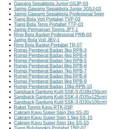
Gawang Sepakbola Junior GSJP-03
Jaring Gawang Sepakbola Junior JGSJ-03
Jaring Gawang Sepakbola Profesional 5mm
Tiang Bola Voli Portabel TVP-03
Tiang Bola Tenis Portabel TTP-03
Jaring Permainan Tonnis JPT-1
Ring Bola Basket Profesional PRB-03
Jaring Bola Voli JBV-1
Ring Bola Basket Portabel TR-07
Rompi Pemberat Badan 3kg RPB-3
Rompi Pemberat Badan 4kg RPB-4
Rompi Pemberat Badan 5kg RPB-5
Rompi Pemberat Badan 6kg RPB-6
Rompi Pemberat Badan 7kg RPB-7
Rompi Pemberat Badan 8kg RPB-8
Rompi Pemberat Badan 9kg RPB-9
Rompi Pemberat Badan 10kg RPB-10
Sandsack Gantung Kulit SSK-5 (D38x150cm)
Sandsack Gantung Kulit SSK-4 (D35x125cm)
Sandsack Gantung Kulit SSK-3 (D30x100cm)
Raket Tonnis Kayu RTK-03P
Cakram Kayu Super Spin 2kg SS-20
Cakram Kayu Super Spin 1.5kg SS-15
Cakram Kayu Super Spin 1kg SS-10
Tiang Bulutangkis Portabel TBP-07