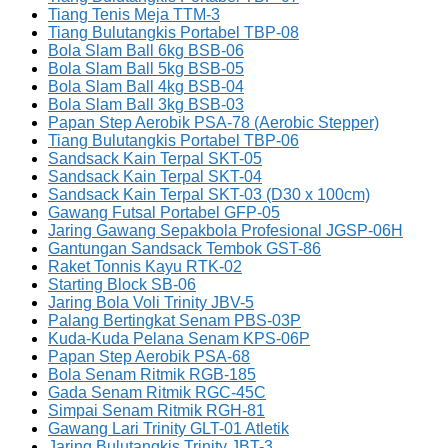
Tiang Tenis Meja TTM-3
Tiang Bulutangkis Portabel TBP-08
Bola Slam Ball 6kg BSB-06
Bola Slam Ball 5kg BSB-05
Bola Slam Ball 4kg BSB-04
Bola Slam Ball 3kg BSB-03
Papan Step Aerobik PSA-78 (Aerobic Stepper)
Tiang Bulutangkis Portabel TBP-06
Sandsack Kain Terpal SKT-05
Sandsack Kain Terpal SKT-04
Sandsack Kain Terpal SKT-03 (D30 x 100cm)
Gawang Futsal Portabel GFP-05
Jaring Gawang Sepakbola Profesional JGSP-06H
Gantungan Sandsack Tembok GST-86
Raket Tonnis Kayu RTK-02
Starting Block SB-06
Jaring Bola Voli Trinity JBV-5
Palang Bertingkat Senam PBS-03P
Kuda-Kuda Pelana Senam KPS-06P
Papan Step Aerobik PSA-68
Bola Senam Ritmik RGB-185
Gada Senam Ritmik RGC-45C
Simpai Senam Ritmik RGH-81
Gawang Lari Trinity GLT-01 Atletik
Jaring Bulutangkis Trinity JBT-3