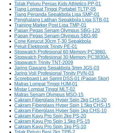
Tolak Peluru Penjas Kids Athletics PP-01
Tiang Lompat Tinggi Portabel TLTP-05
Tiang Penanda Sepakbola Liga SMP-01
Penghalang Latihan Sepakbola Liga STB-01
Training Marker Post Liga TMP-01
Papan Pegas Senam Olympus SBG-120
Papan Pegas Senam Olympus SBG-90
Cone Kerucut 30cm T-30 Sepakbola
Peluit Elektronik Trinity PE-01
Stopwatch Profesional 60 Memory PC3860.
Stopwatch Profesional 30 Memory PC3830A.
Stopwatch Trinity TNT-2009
Jaring Gawang Sepakbola 3mm JGS-03
Jaring Voli Profesional Trinity PVN-03
Scoreboard Lari Sprint DSS-01 (Papan Skor)
Matras Lompat Tinggi HJM-01
Mistar Lompat Tinggi MLT-02
Matras Senam Olympus MSO-15
Cakram Fiberglass Hyper Spin 2kg CHS-20
Cakram Fiberglass Hyper Spin 1.5kg CHS-15
Cakram Fiberglass Hyper Spin 1kg CHS-10
Cakram Kayu Pro Spin 2kg PS-20
Cakram Kayu Pro Spin 1.5kg PS-15
Cakram Kayu Pro Spin 1kg PS-10
Tolak Peluru Besi 2kg TPB-2