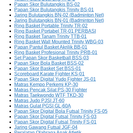
Papan Skor Bulutangkis BS-02
Papan Skor Bulutangkis Trinity BS-01
Jaring Bulutangkis BN-02 (Badminton Net)
Jaring Bulutangkis BN-01 (Badminton Net)
Ring Basket Portable Trinity TR-02
Ring Basket Portabel TR-01 PERBASI
Ring Basket Tanam Trinity TTB-01
Ring Basket Wall Mounted Trinity WBG-03
Papan Pantul Basket Akrilik BB-01
Ring Basket Profesional Trinity PRB-01
Set Papan Skor Basketball BSS-03
Papan Skor Bola Basket BSS-02
Papan Skor Basket Set BSS-01
Scoreboard Karate Fighter KS-01
Papan Skor Digital Yudo Fighter JS-01
Matras Kempo Perkemi KP-30
Matras Pencak Silat PS-30 Fighter
Matras Taekwondo WTF TKD-30
Matras Judo PJSI JT-60
Matras Gulat PGSI GL-60A
Papan Skor Digital Bola Futsal Trinity FS-05
Papan Skor Digital Futsal Trinity FS-03
Papan Skor Digital Futsal Trinity FS-01
Jaring Gawang Futsal JGF-04
Peralatan Olahraga Anak Atletik