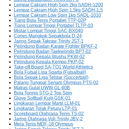
Lempar Cakram High Spin 2kg SADH-1200
Lempar Cakram High Spin 1.5kg SADH-1.5
Lempar Cakram Low Spin 1kg SADL-1010
Tiang Bola Tenis Portabel TTP-02P
Tiang Lompat Tinggi Portabel TLTP-03
Mistar Lompat Tinggi SAC-BX040
Cones Mangkok Sepakbola D-24
Jaring Sepak Takraw Trinity JST-1
Pelindung Badan Karate Fighter BPKF-2
Pelindung Badan Taekwondo BPT-02
Pelindung Kepala Wushu PKW-02
Pelindung Kepala Kempo PKP-02
Take-off Board SA-TO1 World Athletics
Bola Futsal Liga Sparta (Futsalball)
Bola Sepak Liga Telstar (Soccerball)
Palang Tunggal Senam Olympus PTS-02
Matras Gulat UWW GL-60B
Bola Tonnis STG-2 Top Spin
Glove Softball Kulit GSK-01
Lingkaran Lempar Martil LLM-01
Lingkaran Tolak Peluru LTP-01
Scoreboard Olahraga Tenis TS-02
Jaring Olahraga Voli Trinity JBV-2
Meja Tenis MDF-18 Olympus