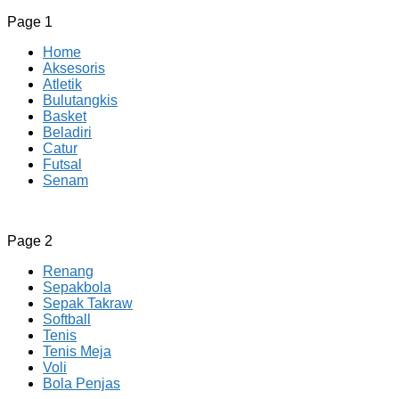
Page 1
Home
Aksesoris
Atletik
Bulutangkis
Basket
Beladiri
Catur
Futsal
Senam
CV JAYA BERSAMA Co Id
Menyediakan Semua Perlengkapan Olahraga Yang
Page 2
Lengkap, Berkualitas Dengan Harga Yang Murah
Renang
Sepakbola
Sepak Takraw
Softball
Tenis
Tenis Meja
Voli
Bola Penjas