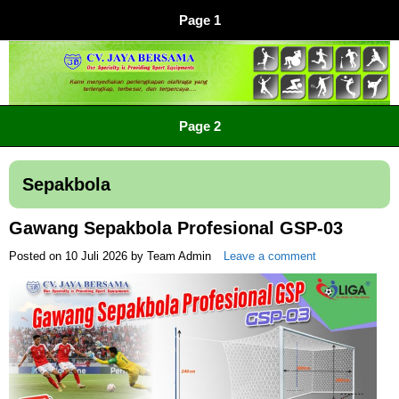
Page 1
CV JAYA BERSAMA Co Id
Menyediakan Semua Perlengkapan Olahraga Yang
Page 2
Lengkap, Berkualitas Dengan Harga Yang Murah
Sepakbola
Gawang Sepakbola Profesional GSP-03
Posted on
10 Juli 2026
by
Team Admin
Leave a comment