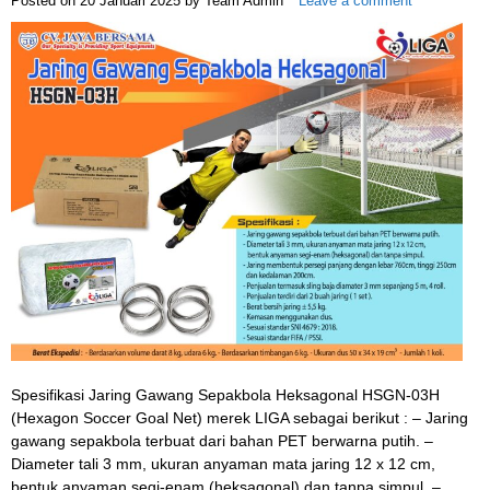
Posted on
20 Januari 2025
by
Team Admin
Leave a comment
Spesifikasi Jaring Gawang Sepakbola Heksagonal HSGN-03H
(Hexagon Soccer Goal Net) merek LIGA sebagai berikut : – Jaring
gawang sepakbola terbuat dari bahan PET berwarna putih. –
Diameter tali 3 mm, ukuran anyaman mata jaring 12 x 12 cm,
bentuk anyaman segi-enam (heksagonal) dan tanpa simpul. –