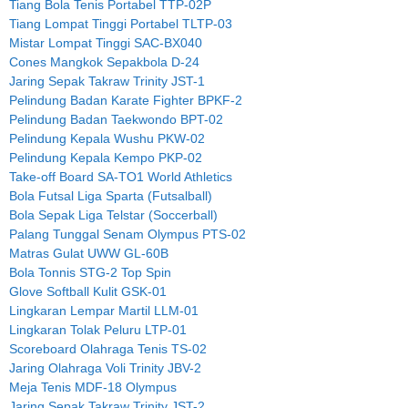
Tiang Bola Tenis Portabel TTP-02P
Tiang Lompat Tinggi Portabel TLTP-03
Mistar Lompat Tinggi SAC-BX040
Cones Mangkok Sepakbola D-24
Jaring Sepak Takraw Trinity JST-1
Pelindung Badan Karate Fighter BPKF-2
Pelindung Badan Taekwondo BPT-02
Pelindung Kepala Wushu PKW-02
Pelindung Kepala Kempo PKP-02
Take-off Board SA-TO1 World Athletics
Bola Futsal Liga Sparta (Futsalball)
Bola Sepak Liga Telstar (Soccerball)
Palang Tunggal Senam Olympus PTS-02
Matras Gulat UWW GL-60B
Bola Tonnis STG-2 Top Spin
Glove Softball Kulit GSK-01
Lingkaran Lempar Martil LLM-01
Lingkaran Tolak Peluru LTP-01
Scoreboard Olahraga Tenis TS-02
Jaring Olahraga Voli Trinity JBV-2
Meja Tenis MDF-18 Olympus
Jaring Sepak Takraw Trinity JST-2