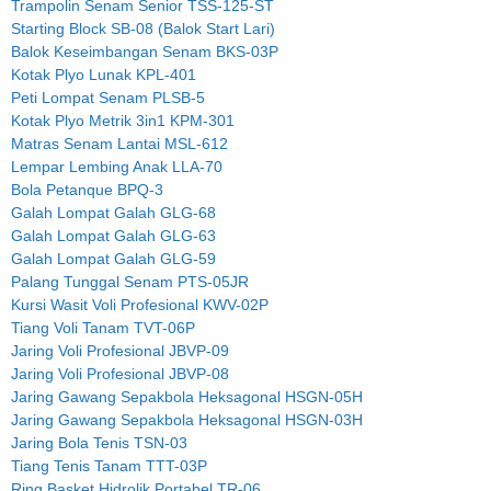
Trampolin Senam Senior TSS-125-ST
Starting Block SB-08 (Balok Start Lari)
Balok Keseimbangan Senam BKS-03P
Kotak Plyo Lunak KPL-401
Peti Lompat Senam PLSB-5
Kotak Plyo Metrik 3in1 KPM-301
Matras Senam Lantai MSL-612
Lempar Lembing Anak LLA-70
Bola Petanque BPQ-3
Galah Lompat Galah GLG-68
Galah Lompat Galah GLG-63
Galah Lompat Galah GLG-59
Palang Tunggal Senam PTS-05JR
Kursi Wasit Voli Profesional KWV-02P
Tiang Voli Tanam TVT-06P
Jaring Voli Profesional JBVP-09
Jaring Voli Profesional JBVP-08
Jaring Gawang Sepakbola Heksagonal HSGN-05H
Jaring Gawang Sepakbola Heksagonal HSGN-03H
Jaring Bola Tenis TSN-03
Tiang Tenis Tanam TTT-03P
Ring Basket Hidrolik Portabel TR-06