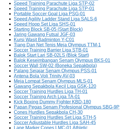
Speed Training Parachute Liga STP-02
Speed Training Parachute Liga STP-01
Portable Soccer Goal Liga PSG-01
Speed Agility Ladder Stand Liga SALS-6
Speed Hoop Set Liga SHS-01
Starting Block SB-05 (Start Block)
Jaring Gawang Futsal JGF-03
Kursi Wasit Badminton Y-C01
Tiang Dan Net Tenis Meja Olympus TTM-1
Soccer Training Barrier Liga STB-01
Balok Start Lari SB-02LS (Blok Start)
Balok Keseimbangan Senam Olympus BKS-01
Soccer Wall SW-02 (Boneka Sepakbola)
Palang Sejajar Senam Olympus PSS-01
Antena Bola Voli Trinity AV-03
Meja Lompat Senam Olympus MLS-01
Gawang Sepakbola Kecil Liga GSK-120
Soccer Training Hurdles Liga TH-01
Soccer Training Arch Liga TA-01
Kick Boxing Dummy Fighter KBD-180
Papan Pegas Senam Profesional Olympus SBG-9P
Cones Hurdles Sepakbola CH-30
Soccer Training Hurdles Set Liga STH-5
Soccer Adjustable Hurdles Liga SAH-45
Lane Marker Cones LMC-01 Athletic