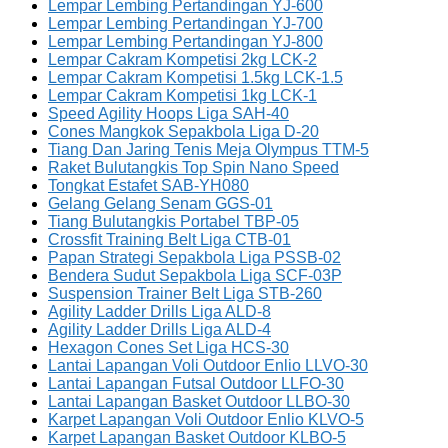
Lempar Lembing Pertandingan YJ-600
Lempar Lembing Pertandingan YJ-700
Lempar Lembing Pertandingan YJ-800
Lempar Cakram Kompetisi 2kg LCK-2
Lempar Cakram Kompetisi 1.5kg LCK-1.5
Lempar Cakram Kompetisi 1kg LCK-1
Speed Agility Hoops Liga SAH-40
Cones Mangkok Sepakbola Liga D-20
Tiang Dan Jaring Tenis Meja Olympus TTM-5
Raket Bulutangkis Top Spin Nano Speed
Tongkat Estafet SAB-YH080
Gelang Gelang Senam GGS-01
Tiang Bulutangkis Portabel TBP-05
Crossfit Training Belt Liga CTB-01
Papan Strategi Sepakbola Liga PSSB-02
Bendera Sudut Sepakbola Liga SCF-03P
Suspension Trainer Belt Liga STB-260
Agility Ladder Drills Liga ALD-8
Agility Ladder Drills Liga ALD-4
Hexagon Cones Set Liga HCS-30
Lantai Lapangan Voli Outdoor Enlio LLVO-30
Lantai Lapangan Futsal Outdoor LLFO-30
Lantai Lapangan Basket Outdoor LLBO-30
Karpet Lapangan Voli Outdoor Enlio KLVO-5
Karpet Lapangan Basket Outdoor KLBO-5