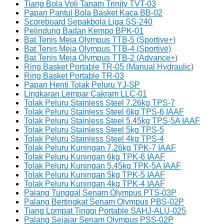
Tiang Bola Voli Tanam Trinity TVT-03
Papan Pantul Bola Basket Kaca BB-02
Scoreboard Sepakbola Liga SS-240
Pelindung Badan Kempo BPK-01
Bat Tenis Meja Olympus TTB-5 (Sportive+)
Bat Tenis Meja Olympus TTB-4 (Sportive)
Bat Tenis Meja Olympus TTB-2 (Advance+)
Ring Basket Portable TR-05 (Manual Hydraulic)
Ring Basket Portable TR-03
Papan Henti Tolak Peluru YJ-SP
Lingkaran Lempar Cakram LLC-01
Tolak Peluru Stainless Steel 7.26kg TPS-7
Tolak Peluru Stainless Steel 6kg TPS-6 IAAF
Tolak Peluru Stainless Steel 5.45kg TPS-5A IAAF
Tolak Peluru Stainless Steel 5kg TPS-5
Tolak Peluru Stainless Steel 4kg TPS-4
Tolak Peluru Kuningan 7.26kg TPK-7 IAAF
Tolak Peluru Kuningan 6kg TPK-6 IAAF
Tolak Peluru Kuningan 5.45kg TPK-5A IAAF
Tolak Peluru Kuningan 5kg TPK-5 IAAF
Tolak Peluru Kuningan 4kg TPK-4 IAAF
Palang Tunggal Senam Olympus PTS-03P
Palang Bertingkat Senam Olympus PBS-02P
Tiang Lompat Tinggi Portable SAHJ-ALU-025
Palang Sejajar Senam Olympus PSS-02P