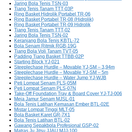
Jaring Bola Tenis TSN-03
Tiang Tenis Tanam TTT-03P
Ring Basket Hidrolik Portabel TR-06
Ring Basket Portabel TR-08 (Hidrolik)
Ring Basket Portabel TR-09 Hidrolik
Tiang Tenis Tanam TTT-02
Jaring Bola Tenis TSN-02
Keranjang Bola Tenis KBTL-72
Bola Senam Ritmik RGB-19G
Tiang Bola Voli Tanam TVT-05
Padding Tiang Basket TTBB-02P
Starting Block YJ-021
Steeplechase Hurdle – Movable YJ-SM – 3,94m
Steeplechase Hurdle – Movable YJ-SM – 5m
Steeplechase Hurdle – Water Jump YJ-WJB
Peti Lompat Senam PLS-05M
Peti Lompat Senam PLS-07N
Take-Off Foundation Tray & Board Cover YJ-TJ-006
Meja Jamur Senam MJSL-01
Bola Tenis Latihan Kemasan Ember BTL-02E
Mistar Lompat Tinggi MLT-05
Bola Basket Karet GR-7X1
Bola Tenis Latihan BTL-02
Gawang Sepakbola Profesional GSP-02
Matras Ju Jitsu JJAU MJJ-100