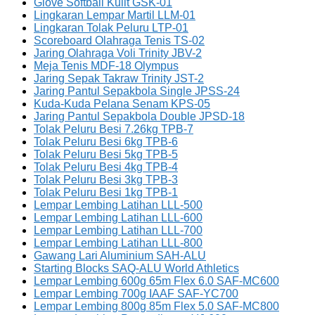
Glove Softball Kulit GSK-01
Lingkaran Lempar Martil LLM-01
Lingkaran Tolak Peluru LTP-01
Scoreboard Olahraga Tenis TS-02
Jaring Olahraga Voli Trinity JBV-2
Meja Tenis MDF-18 Olympus
Jaring Sepak Takraw Trinity JST-2
Jaring Pantul Sepakbola Single JPSS-24
Kuda-Kuda Pelana Senam KPS-05
Jaring Pantul Sepakbola Double JPSD-18
Tolak Peluru Besi 7.26kg TPB-7
Tolak Peluru Besi 6kg TPB-6
Tolak Peluru Besi 5kg TPB-5
Tolak Peluru Besi 4kg TPB-4
Tolak Peluru Besi 3kg TPB-3
Tolak Peluru Besi 1kg TPB-1
Lempar Lembing Latihan LLL-500
Lempar Lembing Latihan LLL-600
Lempar Lembing Latihan LLL-700
Lempar Lembing Latihan LLL-800
Gawang Lari Aluminium SAH-ALU
Starting Blocks SAQ-ALU World Athletics
Lempar Lembing 600g 65m Flex 6.0 SAF-MC600
Lempar Lembing 700g IAAF SAF-YC700
Lempar Lembing 800g 85m Flex 5.0 SAF-MC800