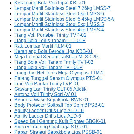
Keranjang Bola Voli Lipat KBL-01
Lempar Martil Stainless Steel 7.26kg LMSS-7
Lempar Martil Stainless Steel 6kg LMSS-6
Lempar Martil Stainless Steel 5.45kg LMSS-5A
Lempar Martil Stainless Steel 5kg LMSS-5
Lempar Martil Stainless Steel 4kg LMSS-4
Tiang Voli Portabel Trinity TVP-02
Tiang Bola Tenis Tanam TTT-01P
Rak Lempar Martil RLM-01
Keranjang Bola Beroda Liga KBB-01
Meja Lompat Senam TaiShan MLS-02P
Tiang Bola Voli Tanam Trinity TVT-02
Tiang Bola Voli Tanam TVT-01P
Tiang dan Net Tenis Meja Olympus TTM-2
Palang Tunggal Senam Olympus PTS-01
Line Voli Pantai Trinity LVP-01
Gawang Lari Trinity GLT-05 Atletik
Antena Voli Trinity Seri AV-01
Bendera Wasit Sepakbola BWS-01
Body Protector Softball Top Spin BPSB-01
Agility Ladder Drills Liga ALD-10
Agility Ladder Drills Liga ALD-6
Speed Ball Gantung Kulit Fighter SBGK-01
Soccer Training Goal Liga STG-01
Papan Strategi Sepakbola Liga PSSB-01