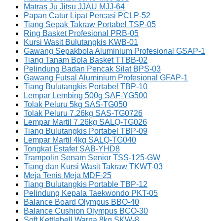
Matras Ju Jitsu JJAU MJJ-64
Papan Catur Lipat Percasi PCLP-52
Tiang Sepak Takraw Portabel TSP-05
Ring Basket Profesional PRB-05
Kursi Wasit Bulutangkis KWB-01
Gawang Sepakbola Aluminium Profesional GSAP-1
Tiang Tanam Bola Basket TTBB-02
Pelindung Badan Pencak Silat BPS-03
Gawang Futsal Aluminium Profesional GFAP-1
Tiang Bulutangkis Portabel TBP-10
Lempar Lembing 500g SAF-YG500
Tolak Peluru 5kg SAS-TG050
Tolak Peluru 7.26kg SAS-TG0726
Lempar Martil 7.26kg SALQ-TG026
Tiang Bulutangkis Portabel TBP-09
Lempar Martil 4kg SALQ-TG040
Tongkat Estafet SAB-YHD8
Trampolin Senam Senior TSS-125-GW
Tiang dan Kursi Wasit Takraw TKWT-03
Meja Tenis Meja MDF-25
Tiang Bulutangkis Portable TBP-12
Pelindung Kepala Taekwondo PKT-05
Balance Board Olympus BBO-40
Balance Cushion Olympus BCO-30
Soft Kettlebell Warna 8kg SKW-8