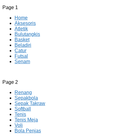
Page 1
Home
Aksesoris
Atletik
Bulutangkis
Basket
Beladiri
Catur
Futsal
Senam
CV JAYA BERSAMA Co Id
Menyediakan Semua Perlengkapan Olahraga Yang
Page 2
Lengkap, Berkualitas Dengan Harga Yang Murah
Renang
Sepakbola
Sepak Takraw
Softball
Tenis
Tenis Meja
Voli
Bola Penjas