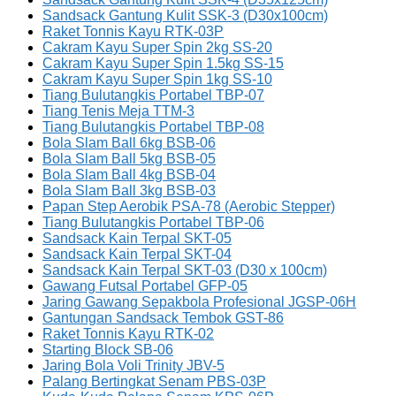
Sandsack Gantung Kulit SSK-3 (D30x100cm)
Raket Tonnis Kayu RTK-03P
Cakram Kayu Super Spin 2kg SS-20
Cakram Kayu Super Spin 1.5kg SS-15
Cakram Kayu Super Spin 1kg SS-10
Tiang Bulutangkis Portabel TBP-07
Tiang Tenis Meja TTM-3
Tiang Bulutangkis Portabel TBP-08
Bola Slam Ball 6kg BSB-06
Bola Slam Ball 5kg BSB-05
Bola Slam Ball 4kg BSB-04
Bola Slam Ball 3kg BSB-03
Papan Step Aerobik PSA-78 (Aerobic Stepper)
Tiang Bulutangkis Portabel TBP-06
Sandsack Kain Terpal SKT-05
Sandsack Kain Terpal SKT-04
Sandsack Kain Terpal SKT-03 (D30 x 100cm)
Gawang Futsal Portabel GFP-05
Jaring Gawang Sepakbola Profesional JGSP-06H
Gantungan Sandsack Tembok GST-86
Raket Tonnis Kayu RTK-02
Starting Block SB-06
Jaring Bola Voli Trinity JBV-5
Palang Bertingkat Senam PBS-03P