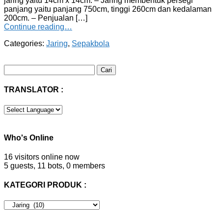
jaring yaitu 14cm x 14cm. – Jaring membentuk persegi
panjang yaitu panjang 750cm, tinggi 260cm dan kedalaman
200cm. – Penjualan […]
Continue reading…
Categories:
Jaring
,
Sepakbola
Cari
untuk:
TRANSLATOR :
Who's Online
16 visitors online now
5 guests,
11 bots,
0 members
KATEGORI PRODUK :
KATEGORI
PRODUK