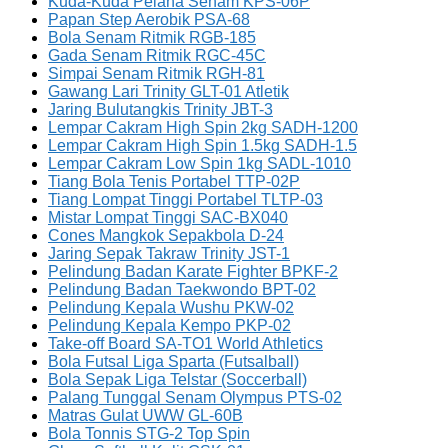
Kuda-Kuda Pelana Senam KPS-06P
Papan Step Aerobik PSA-68
Bola Senam Ritmik RGB-185
Gada Senam Ritmik RGC-45C
Simpai Senam Ritmik RGH-81
Gawang Lari Trinity GLT-01 Atletik
Jaring Bulutangkis Trinity JBT-3
Lempar Cakram High Spin 2kg SADH-1200
Lempar Cakram High Spin 1.5kg SADH-1.5
Lempar Cakram Low Spin 1kg SADL-1010
Tiang Bola Tenis Portabel TTP-02P
Tiang Lompat Tinggi Portabel TLTP-03
Mistar Lompat Tinggi SAC-BX040
Cones Mangkok Sepakbola D-24
Jaring Sepak Takraw Trinity JST-1
Pelindung Badan Karate Fighter BPKF-2
Pelindung Badan Taekwondo BPT-02
Pelindung Kepala Wushu PKW-02
Pelindung Kepala Kempo PKP-02
Take-off Board SA-TO1 World Athletics
Bola Futsal Liga Sparta (Futsalball)
Bola Sepak Liga Telstar (Soccerball)
Palang Tunggal Senam Olympus PTS-02
Matras Gulat UWW GL-60B
Bola Tonnis STG-2 Top Spin