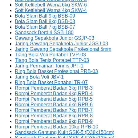
Soft Kettlebell Warna 6kg SKW-6
Soft Kettlebell Warna 4kg SKW-4
Bola Slam Ball 9kg BSB-09
Bola Slam Ball 8kg BSB-08
Bola Slam Ball 7kg BSB-07
Sandsack Berdiri SSB-180
Gawang Sepakbola Junior GSJP-03
Jaring Gawang Sepakbola Junior JGSJ-03
Jaring Gawang Sepakbola Profesional 5mm
Tiang Bola Voli Portabel TVP-03
Tiang Bola Tenis Portabel TTP-03
Jaring Permainan Tonnis JPT-1
Ring Bola Basket Profesional PRB-03
Jaring Bola Voli JBV-1
Ring Bola Basket Portabel TR-07
Rompi Pemberat Badan 3kg RPB-3
Rompi Pemberat Badan 4kg RPB-4
Rompi Pemberat Badan 5kg RPB-5
Rompi Pemberat Badan 6kg RPB-6
Rompi Pemberat Badan 7kg RPB-7
Rompi Pemberat Badan 8kg RPB-8
Rompi Pemberat Badan 9kg RPB-9
Rompi Pemberat Badan 10kg RPB-10
Sandsack Gantung Kulit SSK-5 (D38x150cm)
Sandsack Gantung Kulit SSK-4 (D35x125cm)