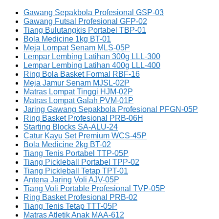
Gawang Sepakbola Profesional GSP-03
Gawang Futsal Profesional GFP-02
Tiang Bulutangkis Portabel TBP-01
Bola Medicine 1kg BT-01
Meja Lompat Senam MLS-05P
Lempar Lembing Latihan 300g LLL-300
Lempar Lembing Latihan 400g LLL-400
Ring Bola Basket Formal RBF-16
Meja Jamur Senam MJSL-02P
Matras Lompat Tinggi HJM-02P
Matras Lompat Galah PVM-01P
Jaring Gawang Sepakbola Profesional PFGN-05P
Ring Basket Profesional PRB-06H
Starting Blocks SA-ALU-24
Catur Kayu Set Premium WCS-45P
Bola Medicine 2kg BT-02
Tiang Tenis Portabel TTP-05P
Tiang Pickleball Portabel TPP-02
Tiang Pickleball Tetap TPT-01
Antena Jaring Voli AJV-05P
Tiang Voli Portable Profesional TVP-05P
Ring Basket Profesional PRB-02
Tiang Tenis Tetap TTT-05P
Matras Atletik Anak MAA-612