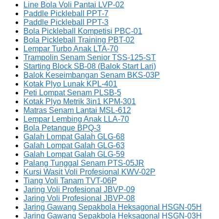
Line Bola Voli Pantai LVP-02
Paddle Pickleball PPT-7
Paddle Pickleball PPT-3
Bola Pickleball Kompetisi PBC-01
Bola Pickleball Training PBT-02
Lempar Turbo Anak LTA-70
Trampolin Senam Senior TSS-125-ST
Starting Block SB-08 (Balok Start Lari)
Balok Keseimbangan Senam BKS-03P
Kotak Plyo Lunak KPL-401
Peti Lompat Senam PLSB-5
Kotak Plyo Metrik 3in1 KPM-301
Matras Senam Lantai MSL-612
Lempar Lembing Anak LLA-70
Bola Petanque BPQ-3
Galah Lompat Galah GLG-68
Galah Lompat Galah GLG-63
Galah Lompat Galah GLG-59
Palang Tunggal Senam PTS-05JR
Kursi Wasit Voli Profesional KWV-02P
Tiang Voli Tanam TVT-06P
Jaring Voli Profesional JBVP-09
Jaring Voli Profesional JBVP-08
Jaring Gawang Sepakbola Heksagonal HSGN-05H
Jaring Gawang Sepakbola Heksagonal HSGN-03H