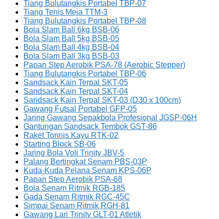
Tiang Bulutangkis Portabel TBP-07
Tiang Tenis Meja TTM-3
Tiang Bulutangkis Portabel TBP-08
Bola Slam Ball 6kg BSB-06
Bola Slam Ball 5kg BSB-05
Bola Slam Ball 4kg BSB-04
Bola Slam Ball 3kg BSB-03
Papan Step Aerobik PSA-78 (Aerobic Stepper)
Tiang Bulutangkis Portabel TBP-06
Sandsack Kain Terpal SKT-05
Sandsack Kain Terpal SKT-04
Sandsack Kain Terpal SKT-03 (D30 x 100cm)
Gawang Futsal Portabel GFP-05
Jaring Gawang Sepakbola Profesional JGSP-06H
Gantungan Sandsack Tembok GST-86
Raket Tonnis Kayu RTK-02
Starting Block SB-06
Jaring Bola Voli Trinity JBV-5
Palang Bertingkat Senam PBS-03P
Kuda-Kuda Pelana Senam KPS-06P
Papan Step Aerobik PSA-68
Bola Senam Ritmik RGB-185
Gada Senam Ritmik RGC-45C
Simpai Senam Ritmik RGH-81
Gawang Lari Trinity GLT-01 Atletik