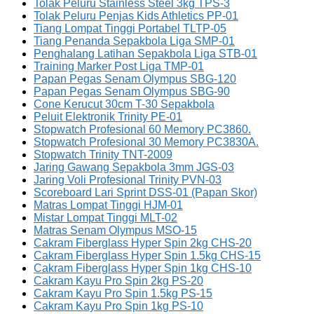
Tolak Peluru Stainless Steel 3kg TPS-3
Tolak Peluru Penjas Kids Athletics PP-01
Tiang Lompat Tinggi Portabel TLTP-05
Tiang Penanda Sepakbola Liga SMP-01
Penghalang Latihan Sepakbola Liga STB-01
Training Marker Post Liga TMP-01
Papan Pegas Senam Olympus SBG-120
Papan Pegas Senam Olympus SBG-90
Cone Kerucut 30cm T-30 Sepakbola
Peluit Elektronik Trinity PE-01
Stopwatch Profesional 60 Memory PC3860.
Stopwatch Profesional 30 Memory PC3830A.
Stopwatch Trinity TNT-2009
Jaring Gawang Sepakbola 3mm JGS-03
Jaring Voli Profesional Trinity PVN-03
Scoreboard Lari Sprint DSS-01 (Papan Skor)
Matras Lompat Tinggi HJM-01
Mistar Lompat Tinggi MLT-02
Matras Senam Olympus MSO-15
Cakram Fiberglass Hyper Spin 2kg CHS-20
Cakram Fiberglass Hyper Spin 1.5kg CHS-15
Cakram Fiberglass Hyper Spin 1kg CHS-10
Cakram Kayu Pro Spin 2kg PS-20
Cakram Kayu Pro Spin 1.5kg PS-15
Cakram Kayu Pro Spin 1kg PS-10