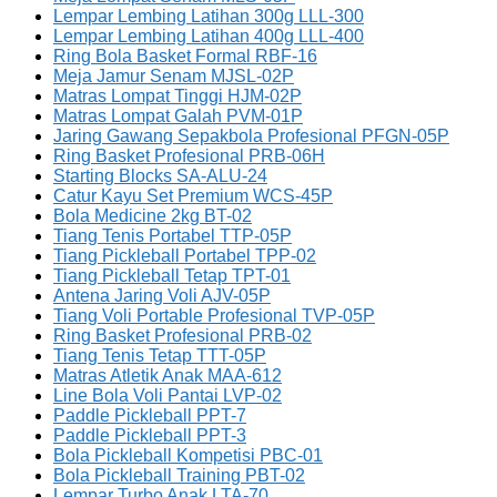
Lempar Lembing Latihan 300g LLL-300
Lempar Lembing Latihan 400g LLL-400
Ring Bola Basket Formal RBF-16
Meja Jamur Senam MJSL-02P
Matras Lompat Tinggi HJM-02P
Matras Lompat Galah PVM-01P
Jaring Gawang Sepakbola Profesional PFGN-05P
Ring Basket Profesional PRB-06H
Starting Blocks SA-ALU-24
Catur Kayu Set Premium WCS-45P
Bola Medicine 2kg BT-02
Tiang Tenis Portabel TTP-05P
Tiang Pickleball Portabel TPP-02
Tiang Pickleball Tetap TPT-01
Antena Jaring Voli AJV-05P
Tiang Voli Portable Profesional TVP-05P
Ring Basket Profesional PRB-02
Tiang Tenis Tetap TTT-05P
Matras Atletik Anak MAA-612
Line Bola Voli Pantai LVP-02
Paddle Pickleball PPT-7
Paddle Pickleball PPT-3
Bola Pickleball Kompetisi PBC-01
Bola Pickleball Training PBT-02
Lempar Turbo Anak LTA-70