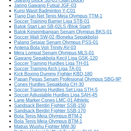
Starting Block SB-05 (Start Block)
Jaring Gawang Futsal JGF-03
Kursi Wasit Badminton Y-C01
Tiang Dan Net Tenis Meja Olympus TTM-1
Soccer Training Barrier Liga STB-01
Balok Start Lari SB-02LS (Blok Start)
Balok Keseimbangan Senam Olympus BKS-01
Soccer Wall SW-02 (Boneka Sepakbola)
Palang Sejajar Senam Olympus PSS-01
Antena Bola Voli Trinity AV-03
Meja Lompat Senam Olympus MLS-01
Gawang Sepakbola Kecil Liga GSK-120
Soccer Training Hurdles Liga TH-01
Soccer Training Arch Liga TA-01
Kick Boxing Dummy Fighter KBD-180
Papan Pegas Senam Profesional Olympus SBG-9P
Cones Hurdles Sepakbola CH-30
Soccer Training Hurdles Set Liga STH-5
Soccer Adjustable Hurdles Liga SAH-45
Lane Marker Cones LMC-01 Athletic
Sandsack Berdiri Fighter SSB-150
Sandsack Berdiri Fighter SSB-170
Bola Tenis Meja Olympus BTM-2
Bola Tenis Meja Olympus BTM-1
Matras Wushu Fighter MW-30