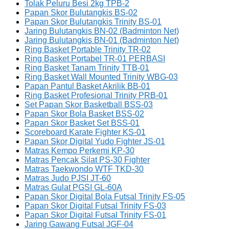
Tolak Peluru Besi 2kg TPB-2
Papan Skor Bulutangkis BS-02
Papan Skor Bulutangkis Trinity BS-01
Jaring Bulutangkis BN-02 (Badminton Net)
Jaring Bulutangkis BN-01 (Badminton Net)
Ring Basket Portable Trinity TR-02
Ring Basket Portabel TR-01 PERBASI
Ring Basket Tanam Trinity TTB-01
Ring Basket Wall Mounted Trinity WBG-03
Papan Pantul Basket Akrilik BB-01
Ring Basket Profesional Trinity PRB-01
Set Papan Skor Basketball BSS-03
Papan Skor Bola Basket BSS-02
Papan Skor Basket Set BSS-01
Scoreboard Karate Fighter KS-01
Papan Skor Digital Yudo Fighter JS-01
Matras Kempo Perkemi KP-30
Matras Pencak Silat PS-30 Fighter
Matras Taekwondo WTF TKD-30
Matras Judo PJSI JT-60
Matras Gulat PGSI GL-60A
Papan Skor Digital Bola Futsal Trinity FS-05
Papan Skor Digital Futsal Trinity FS-03
Papan Skor Digital Futsal Trinity FS-01
Jaring Gawang Futsal JGF-04