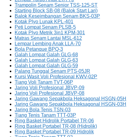
Trampolin Senam Senior TSS-125-ST
Starting Block SB-08 (Balok Start Lari)
Balok Keseimbangan Senam BKS-03P
Kotak Plyo Lunak KPL-401
Peti Lompat Senam PLSB-5
Kotak Plyo Metrik 3in1 KPM-301
Matras Senam Lantai MSL-612
Lempar Lembing Anak LLA-70
Bola Petanque BPQ-3
Galah Lompat Galah GLG-68
Galah Lompat Galah GLG-63
Galah Lompat Galah GLG-59
Palang Tunggal Senam PTS-05JR
Kursi Wasit Voli Profesional KWV-02P
Tiang Voli Tanam TVT-06P
Jaring Voli Profesional JBVP-09
Jaring Voli Profesional JBVP-08
Jaring Gawang Sepakbola Heksagonal HSGN-05H
Jaring Gawang Sepakbola Heksagonal HSGN-03H
Jaring Bola Tenis TSN-03
Tiang Tenis Tanam TTT-03P
Ring Basket Hidrolik Portabel TR-06
Ring Basket Portabel TR-08 (Hidrolik)
Ring Basket Portabel TR-09 Hidrolik