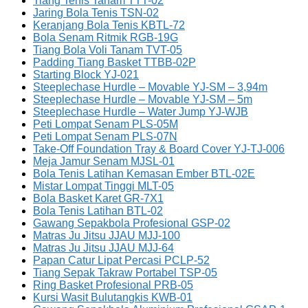
Tiang Tenis Tanam TTT-02
Jaring Bola Tenis TSN-02
Keranjang Bola Tenis KBTL-72
Bola Senam Ritmik RGB-19G
Tiang Bola Voli Tanam TVT-05
Padding Tiang Basket TTBB-02P
Starting Block YJ-021
Steeplechase Hurdle – Movable YJ-SM – 3,94m
Steeplechase Hurdle – Movable YJ-SM – 5m
Steeplechase Hurdle – Water Jump YJ-WJB
Peti Lompat Senam PLS-05M
Peti Lompat Senam PLS-07N
Take-Off Foundation Tray & Board Cover YJ-TJ-006
Meja Jamur Senam MJSL-01
Bola Tenis Latihan Kemasan Ember BTL-02E
Mistar Lompat Tinggi MLT-05
Bola Basket Karet GR-7X1
Bola Tenis Latihan BTL-02
Gawang Sepakbola Profesional GSP-02
Matras Ju Jitsu JJAU MJJ-100
Matras Ju Jitsu JJAU MJJ-64
Papan Catur Lipat Percasi PCLP-52
Tiang Sepak Takraw Portabel TSP-05
Ring Basket Profesional PRB-05
Kursi Wasit Bulutangkis KWB-01