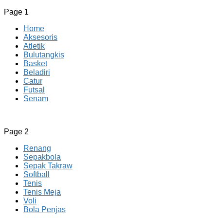
Page 1
Home
Aksesoris
Atletik
Bulutangkis
Basket
Beladiri
Catur
Futsal
Senam
CV JAYA BERSAMA Co Id
Menyediakan Semua Perlengkapan Olahraga Yang
Page 2
Lengkap, Berkualitas Dengan Harga Yang Murah
Renang
Sepakbola
Sepak Takraw
Softball
Tenis
Tenis Meja
Voli
Bola Penjas