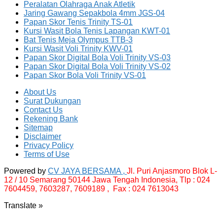
Peralatan Olahraga Anak Atletik
Jaring Gawang Sepakbola 4mm JGS-04
Papan Skor Tenis Trinity TS-01
Kursi Wasit Bola Tenis Lapangan KWT-01
Bat Tenis Meja Olympus TTB-3
Kursi Wasit Voli Trinity KWV-01
Papan Skor Digital Bola Voli Trinity VS-03
Papan Skor Digital Bola Voli Trinity VS-02
Papan Skor Bola Voli Trinity VS-01
About Us
Surat Dukungan
Contact Us
Rekening Bank
Sitemap
Disclaimer
Privacy Policy
Terms of Use
Powered by
CV JAYA BERSAMA ,
Jl. Puri Anjasmoro Blok L-
12 / 10 Semarang 50144 Jawa Tengah Indonesia,
Tlp : 024
7604459, 7603287, 7609189 , Fax : 024 7613043
Translate »