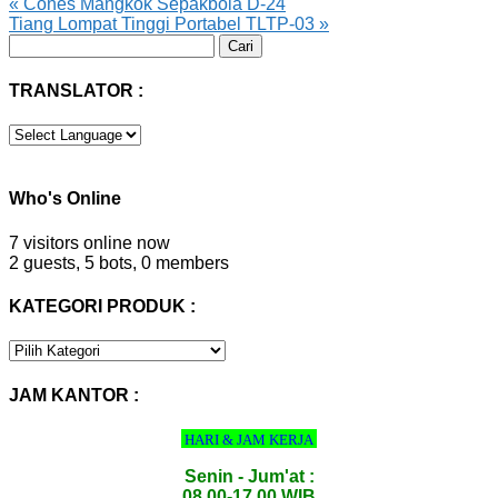
«
Cones Mangkok Sepakbola D-24
Tiang Lompat Tinggi Portabel TLTP-03
»
Cari
untuk:
TRANSLATOR :
Who's Online
7 visitors online now
2 guests,
5 bots,
0 members
KATEGORI PRODUK :
KATEGORI
PRODUK
:
JAM KANTOR :
HARI & JAM KERJA
Senin - Jum'at :
08.00-17.00 WIB