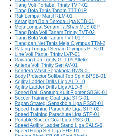
Tiang Voli Portabel Trinity TVP-02
Tiang Bola Tenis Tanam TTT-01P
Rak Lempar Martil RLM-01
Keranjang Bola Beroda Liga KBB-01
Meja Lompat Senam TaiShan MLS-02P
Tiang Bola Voli Tanam Trinity TVT-02
Tiang Bola Voli Tanam TVT-01P
Tiang dan Net Tenis Meja Olympus TTM-2
Palang Tunggal Senam Olympus PTS-01
Line Voli Pantai Trinity LVP-01
Gawang Lari Trinity GLT-05 Atletik
Antena Voli Trinity Seri AV-01
Bendera Wasit Sepakbola BWS-01
Body Protector Softball Top Spin BPSB-01
Agility Ladder Drills Liga ALD-10
Agility Ladder Drills Liga ALD-6
Speed Ball Gantung Kulit Fighter SBGK-01
Soccer Training Goal Liga STG-01
Papan Strategi Sepakbola Liga PSSB-01
Speed Training Parachute Liga STP-02
Speed Training Parachute Liga STP-01
Portable Soccer Goal Liga PSG-01
Speed Agility Ladder Stand Liga SALS-6
Speed Hoop Set Liga SHS-01