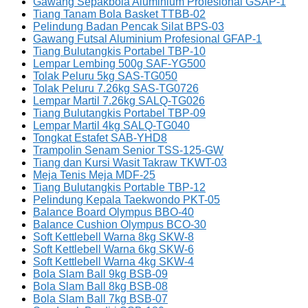
Gawang Sepakbola Aluminium Profesional GSAP-1
Tiang Tanam Bola Basket TTBB-02
Pelindung Badan Pencak Silat BPS-03
Gawang Futsal Aluminium Profesional GFAP-1
Tiang Bulutangkis Portabel TBP-10
Lempar Lembing 500g SAF-YG500
Tolak Peluru 5kg SAS-TG050
Tolak Peluru 7.26kg SAS-TG0726
Lempar Martil 7.26kg SALQ-TG026
Tiang Bulutangkis Portabel TBP-09
Lempar Martil 4kg SALQ-TG040
Tongkat Estafet SAB-YHD8
Trampolin Senam Senior TSS-125-GW
Tiang dan Kursi Wasit Takraw TKWT-03
Meja Tenis Meja MDF-25
Tiang Bulutangkis Portable TBP-12
Pelindung Kepala Taekwondo PKT-05
Balance Board Olympus BBO-40
Balance Cushion Olympus BCO-30
Soft Kettlebell Warna 8kg SKW-8
Soft Kettlebell Warna 6kg SKW-6
Soft Kettlebell Warna 4kg SKW-4
Bola Slam Ball 9kg BSB-09
Bola Slam Ball 8kg BSB-08
Bola Slam Ball 7kg BSB-07