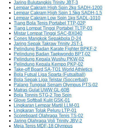
Jaring Bulutangkis Trinity JBT-3
Lempar Cakram High Spin 2kg SADH-1200
Lempar Cakram High Spin 1.5kg SADH-1.5
Lempar Cakram Low Spin 1kg SADL-1010
Tiang Bola Tenis Portabel TTP-02P
Tiang Lompat Tinggi Portabel TLTP-03
Mistar Lompat Tinggi SAC-BX040
Cones Mangkok Sepakbola D-24
Jaring Sepak Takraw Trinity JST-1
Pelindung Badan Karate Fighter BPKF-2
Pelindung Badan Taekwondo BPT-02
Pelindung Kepala Wushu PKW-02
Pelindung Kepala Kempo PKP-02
Take-off Board SA-TO1 World Athletics
Bola Futsal Liga Sparta (Futsalball)
Bola Sepak Liga Telstar (Soccerball)
Palang Tunggal Senam Olympus PTS-02
Matras Gulat UWW GL-60B
Bola Tonnis STG-2 Top Spin
Glove Softball Kulit GSK-01
Lingkaran Lempar Martil LLM-01
Lingkaran Tolak Peluru LTP-01
Scoreboard Olahraga Tenis TS-02
Jaring Olahraga Voli Trinity JBV-2
Meja Tenis MDF-18 Olympus