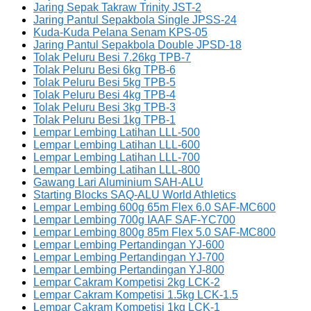
Jaring Sepak Takraw Trinity JST-2
Jaring Pantul Sepakbola Single JPSS-24
Kuda-Kuda Pelana Senam KPS-05
Jaring Pantul Sepakbola Double JPSD-18
Tolak Peluru Besi 7.26kg TPB-7
Tolak Peluru Besi 6kg TPB-6
Tolak Peluru Besi 5kg TPB-5
Tolak Peluru Besi 4kg TPB-4
Tolak Peluru Besi 3kg TPB-3
Tolak Peluru Besi 1kg TPB-1
Lempar Lembing Latihan LLL-500
Lempar Lembing Latihan LLL-600
Lempar Lembing Latihan LLL-700
Lempar Lembing Latihan LLL-800
Gawang Lari Aluminium SAH-ALU
Starting Blocks SAQ-ALU World Athletics
Lempar Lembing 600g 65m Flex 6.0 SAF-MC600
Lempar Lembing 700g IAAF SAF-YC700
Lempar Lembing 800g 85m Flex 5.0 SAF-MC800
Lempar Lembing Pertandingan YJ-600
Lempar Lembing Pertandingan YJ-700
Lempar Lembing Pertandingan YJ-800
Lempar Cakram Kompetisi 2kg LCK-2
Lempar Cakram Kompetisi 1.5kg LCK-1.5
Lempar Cakram Kompetisi 1kg LCK-1