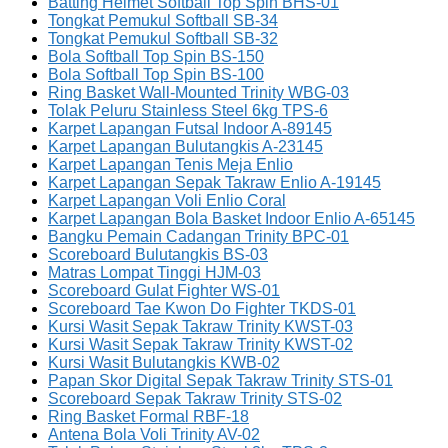
Batting Helmet Softball Top Spin BHS-01
Tongkat Pemukul Softball SB-34
Tongkat Pemukul Softball SB-32
Bola Softball Top Spin BS-150
Bola Softball Top Spin BS-100
Ring Basket Wall-Mounted Trinity WBG-03
Tolak Peluru Stainless Steel 6kg TPS-6
Karpet Lapangan Futsal Indoor A-89145
Karpet Lapangan Bulutangkis A-23145
Karpet Lapangan Tenis Meja Enlio
Karpet Lapangan Sepak Takraw Enlio A-19145
Karpet Lapangan Voli Enlio Coral
Karpet Lapangan Bola Basket Indoor Enlio A-65145
Bangku Pemain Cadangan Trinity BPC-01
Scoreboard Bulutangkis BS-03
Matras Lompat Tinggi HJM-03
Scoreboard Gulat Fighter WS-01
Scoreboard Tae Kwon Do Fighter TKDS-01
Kursi Wasit Sepak Takraw Trinity KWST-03
Kursi Wasit Sepak Takraw Trinity KWST-02
Kursi Wasit Bulutangkis KWB-02
Papan Skor Digital Sepak Takraw Trinity STS-01
Scoreboard Sepak Takraw Trinity STS-02
Ring Basket Formal RBF-18
Antena Bola Voli Trinity AV-02