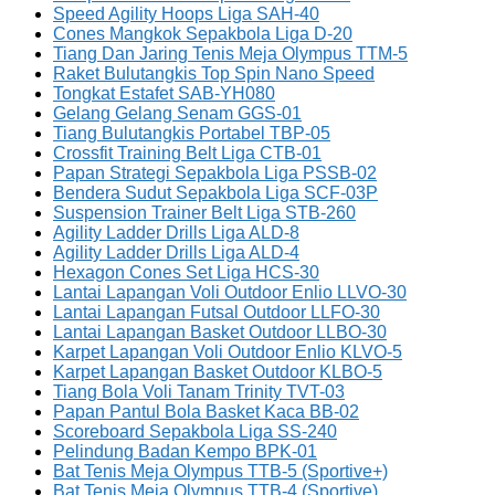
Speed Agility Hoops Liga SAH-40
Cones Mangkok Sepakbola Liga D-20
Tiang Dan Jaring Tenis Meja Olympus TTM-5
Raket Bulutangkis Top Spin Nano Speed
Tongkat Estafet SAB-YH080
Gelang Gelang Senam GGS-01
Tiang Bulutangkis Portabel TBP-05
Crossfit Training Belt Liga CTB-01
Papan Strategi Sepakbola Liga PSSB-02
Bendera Sudut Sepakbola Liga SCF-03P
Suspension Trainer Belt Liga STB-260
Agility Ladder Drills Liga ALD-8
Agility Ladder Drills Liga ALD-4
Hexagon Cones Set Liga HCS-30
Lantai Lapangan Voli Outdoor Enlio LLVO-30
Lantai Lapangan Futsal Outdoor LLFO-30
Lantai Lapangan Basket Outdoor LLBO-30
Karpet Lapangan Voli Outdoor Enlio KLVO-5
Karpet Lapangan Basket Outdoor KLBO-5
Tiang Bola Voli Tanam Trinity TVT-03
Papan Pantul Bola Basket Kaca BB-02
Scoreboard Sepakbola Liga SS-240
Pelindung Badan Kempo BPK-01
Bat Tenis Meja Olympus TTB-5 (Sportive+)
Bat Tenis Meja Olympus TTB-4 (Sportive)