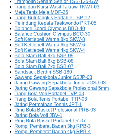
Trampolin Senam Senior TSS-125-GW
Tiang dan Kursi Wasit Takraw TKWT-03
Meja Tenis Meja MDF-25
Tiang Bulutangkis Portable TBP-12
Pelindung Kepala Taekwondo PKT-05
Balance Board Olympus BBO-40
Balance Cushion Olympus BCO-30
Soft Kettlebell Warna 8kg SKW-8
Soft Kettlebell Warna 6kg SKW-6
Soft Kettlebell Warna 4kg SKW-4
Bola Slam Ball 9kg BSB-09
Bola Slam Ball 8kg BSB-08
Bola Slam Ball 7kg BSB-07
Sandsack Berdiri SSB-180
Gawang Sepakbola Junior GSJP-03
Jaring Gawang Sepakbola Junior JGSJ-03
Jaring Gawang Sepakbola Profesional 5mm
Tiang Bola Voli Portabel TVP-03
Tiang Bola Tenis Portabel TTP-03
Jaring Permainan Tonnis JPT-1
Ring Bola Basket Profesional PRB-03
Jaring Bola Voli JBV-1
Ring Bola Basket Portabel TR-07
Rompi Pemberat Badan 3kg RPB-3
Rompi Pemberat Badan 4kg RPB-4