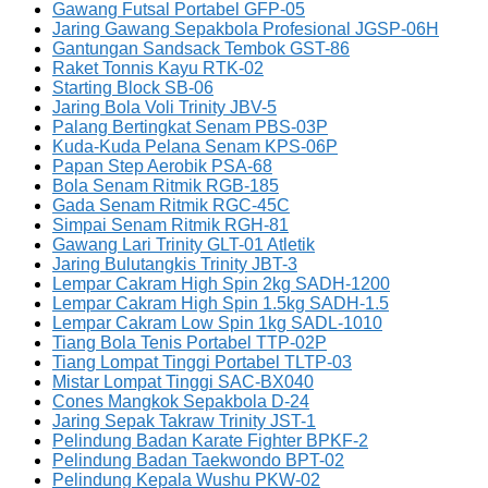
Gawang Futsal Portabel GFP-05
Jaring Gawang Sepakbola Profesional JGSP-06H
Gantungan Sandsack Tembok GST-86
Raket Tonnis Kayu RTK-02
Starting Block SB-06
Jaring Bola Voli Trinity JBV-5
Palang Bertingkat Senam PBS-03P
Kuda-Kuda Pelana Senam KPS-06P
Papan Step Aerobik PSA-68
Bola Senam Ritmik RGB-185
Gada Senam Ritmik RGC-45C
Simpai Senam Ritmik RGH-81
Gawang Lari Trinity GLT-01 Atletik
Jaring Bulutangkis Trinity JBT-3
Lempar Cakram High Spin 2kg SADH-1200
Lempar Cakram High Spin 1.5kg SADH-1.5
Lempar Cakram Low Spin 1kg SADL-1010
Tiang Bola Tenis Portabel TTP-02P
Tiang Lompat Tinggi Portabel TLTP-03
Mistar Lompat Tinggi SAC-BX040
Cones Mangkok Sepakbola D-24
Jaring Sepak Takraw Trinity JST-1
Pelindung Badan Karate Fighter BPKF-2
Pelindung Badan Taekwondo BPT-02
Pelindung Kepala Wushu PKW-02