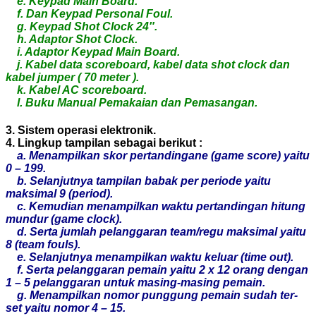
e. Keypad Main Board.
f. Dan Keypad Personal Foul.
g. Keypad Shot Clock 24″.
h. Adaptor Shot Clock.
i. Adaptor Keypad Main Board.
j. Kabel data scoreboard, kabel data shot clock dan
kabel jumper ( 70 meter ).
k. Kabel AC scoreboard.
l. Buku Manual Pemakaian dan Pemasangan.
3. Sistem operasi elektronik.
4. Lingkup tampilan sebagai berikut :
a. Menampilkan skor pertandingane (game score) yaitu
0 – 199.
b. Selanjutnya tampilan babak per periode yaitu
maksimal 9 (period).
c. Kemudian menampilkan waktu pertandingan hitung
mundur (game clock).
d. Serta jumlah pelanggaran team/regu maksimal yaitu
8 (team fouls).
e. Selanjutnya menampilkan waktu keluar (time out).
f. Serta pelanggaran pemain yaitu 2 x 12 orang dengan
1 – 5 pelanggaran untuk masing-masing pemain.
g. Menampilkan nomor punggung pemain sudah ter-
set yaitu nomor 4 – 15.