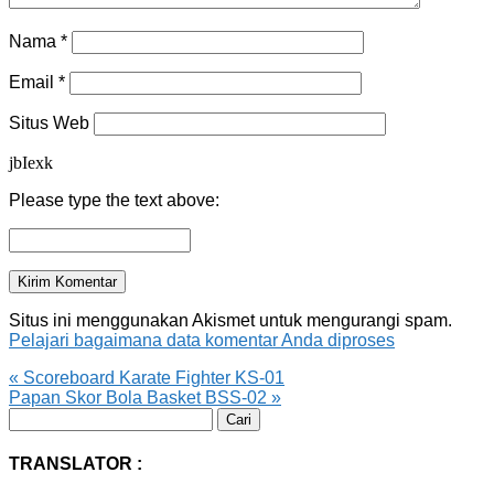
Nama
*
Email
*
Situs Web
jbIexk
Please type the text above:
Situs ini menggunakan Akismet untuk mengurangi spam.
Pelajari bagaimana data komentar Anda diproses
«
Scoreboard Karate Fighter KS-01
Papan Skor Bola Basket BSS-02
»
Cari
untuk:
TRANSLATOR :