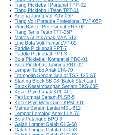
Tiang Pickleball Portabel TPP-02
Tiang Pickleball Tetap TPT-01
Antena Jaring Voli AJV-05P
Tiang Voli Portable Profesional TVP-05P
Ring Basket Profesional PRB-02
Tiang Tenis Tetap TTT-05P
Matras Atletik Anak MAA-612
Line Bola Voli Pantai LVP-02
Paddle Pickleball PPT-7
Paddle Pickleball PPT-3
Bola Pickleball Kompetisi PBC-01
Bola Pickleball Training PBT-02
Lempar Turbo Anak LTA-70
Trampolin Senam Senior TSS-125-ST
Starting Block SB-08 (Balok Start Lari)
Balok Keseimbangan Senam BKS-03P
Kotak Plyo Lunak KPL-401
Peti Lompat Senam PLSB-5
Kotak Plyo Metrik 3in1 KPM-301
Matras Senam Lantai MSL-612
Lempar Lembing Anak LLA-70
Bola Petanque BPQ-3
Galah Lompat Galah GLG-68
Galah Lompat Galah GLG-63