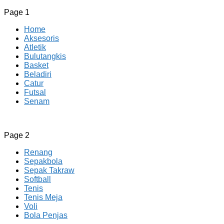
Page 1
Home
Aksesoris
Atletik
Bulutangkis
Basket
Beladiri
Catur
Futsal
Senam
CV JAYA BERSAMA Co Id
Menyediakan Semua Perlengkapan Olahraga Yang
Page 2
Lengkap, Berkualitas Dengan Harga Yang Murah
Renang
Sepakbola
Sepak Takraw
Softball
Tenis
Tenis Meja
Voli
Bola Penjas