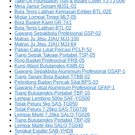
Take-Off Foundation Tray & Board Cover YJ-TJ-006
Meja Jamur Senam MJSL-01
Bola Tenis Latihan Kemasan Ember BTL-02E
Mistar Lompat Tinggi MLT-05
Bola Basket Karet GR-7X1
Bola Tenis Latihan BTL-02
Gawang Sepakbola Profesional GSP-02
Matras Ju Jitsu JJAU MJJ-100
Matras Ju Jitsu JJAU MJJ-64
Papan Catur Lipat Percasi PCLP-52
Tiang Sepak Takraw Portabel TSP-05
Ring Basket Profesional PRB-05
Kursi Wasit Bulutangkis KWB-01
Gawang Sepakbola Aluminium Profesional GSAP-1
Tiang Tanam Bola Basket TTBB-02
Pelindung Badan Pencak Silat BPS-03
Gawang Futsal Aluminium Profesional GFAP-1
Tiang Bulutangkis Portabel TBP-10
Lempar Lembing 500g SAF-YG500
Tolak Peluru 5kg SAS-TG050
Tolak Peluru 7.26kg SAS-TG0726
Lempar Martil 7.26kg SALQ-TG026
Tiang Bulutangkis Portabel TBP-09
Lempar Martil 4kg SALQ-TG040
Tongkat Estafet SAB-YHD8