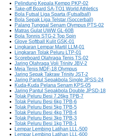
Pelindung Kepala Kempo PKP-02
Take-off Board SA-TO1 World Athletics
Bola Futsal Liga Sparta (Futsalball)
Bola Sepak Liga Telstar (Soccerball)
Palang Tunggal Senam Olympus PTS-02
Matras Gulat UWW GL-60B
Bola Tonnis STG-2 Top Spin
Glove Softball Kulit GSK-01
Lingkaran Lempar Martil LLM-01
Lingkaran Tolak Peluru LTP-01
Scoreboard Olahraga Tenis TS-02
Jaring Olahraga Voli Trinity JBV-2
Meja Tenis MDF-18 Olympus
Jaring Sepak Takraw Trinity JST-2
Jaring Pantul Sepakbola Single JPSS-24
Kuda-Kuda Pelana Senam KPS-05
Jaring Pantul Sepakbola Double JPSD-18
Tolak Peluru Besi 7.26kg TPB-7
Tolak Peluru Besi 6kg TPB-6
Tolak Peluru Besi 5kg TPB-5
Tolak Peluru Besi 4kg TPB-4
Tolak Peluru Besi 3kg TPB-3
Tolak Peluru Besi 1kg TPB-1
Lempar Lembing Latihan LLL-500
Lempar Lembing Latihan LLL-600