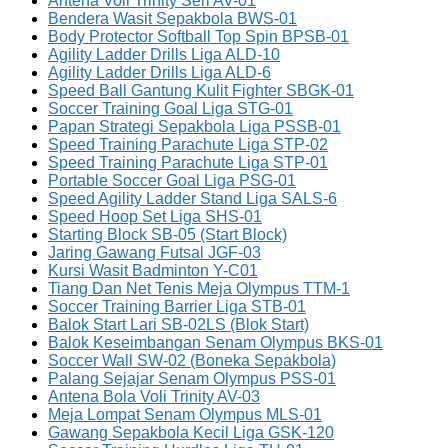
Antena Voli Trinity Seri AV-01
Bendera Wasit Sepakbola BWS-01
Body Protector Softball Top Spin BPSB-01
Agility Ladder Drills Liga ALD-10
Agility Ladder Drills Liga ALD-6
Speed Ball Gantung Kulit Fighter SBGK-01
Soccer Training Goal Liga STG-01
Papan Strategi Sepakbola Liga PSSB-01
Speed Training Parachute Liga STP-02
Speed Training Parachute Liga STP-01
Portable Soccer Goal Liga PSG-01
Speed Agility Ladder Stand Liga SALS-6
Speed Hoop Set Liga SHS-01
Starting Block SB-05 (Start Block)
Jaring Gawang Futsal JGF-03
Kursi Wasit Badminton Y-C01
Tiang Dan Net Tenis Meja Olympus TTM-1
Soccer Training Barrier Liga STB-01
Balok Start Lari SB-02LS (Blok Start)
Balok Keseimbangan Senam Olympus BKS-01
Soccer Wall SW-02 (Boneka Sepakbola)
Palang Sejajar Senam Olympus PSS-01
Antena Bola Voli Trinity AV-03
Meja Lompat Senam Olympus MLS-01
Gawang Sepakbola Kecil Liga GSK-120