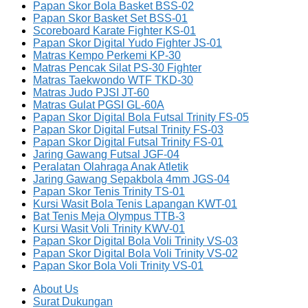
Papan Skor Bola Basket BSS-02
Papan Skor Basket Set BSS-01
Scoreboard Karate Fighter KS-01
Papan Skor Digital Yudo Fighter JS-01
Matras Kempo Perkemi KP-30
Matras Pencak Silat PS-30 Fighter
Matras Taekwondo WTF TKD-30
Matras Judo PJSI JT-60
Matras Gulat PGSI GL-60A
Papan Skor Digital Bola Futsal Trinity FS-05
Papan Skor Digital Futsal Trinity FS-03
Papan Skor Digital Futsal Trinity FS-01
Jaring Gawang Futsal JGF-04
Peralatan Olahraga Anak Atletik
Jaring Gawang Sepakbola 4mm JGS-04
Papan Skor Tenis Trinity TS-01
Kursi Wasit Bola Tenis Lapangan KWT-01
Bat Tenis Meja Olympus TTB-3
Kursi Wasit Voli Trinity KWV-01
Papan Skor Digital Bola Voli Trinity VS-03
Papan Skor Digital Bola Voli Trinity VS-02
Papan Skor Bola Voli Trinity VS-01
About Us
Surat Dukungan