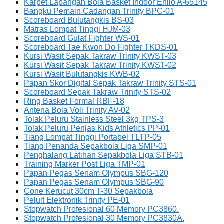
Karpet Lapangan Bola Basket Indoor Enlio A-65145
Bangku Pemain Cadangan Trinity BPC-01
Scoreboard Bulutangkis BS-03
Matras Lompat Tinggi HJM-03
Scoreboard Gulat Fighter WS-01
Scoreboard Tae Kwon Do Fighter TKDS-01
Kursi Wasit Sepak Takraw Trinity KWST-03
Kursi Wasit Sepak Takraw Trinity KWST-02
Kursi Wasit Bulutangkis KWB-02
Papan Skor Digital Sepak Takraw Trinity STS-01
Scoreboard Sepak Takraw Trinity STS-02
Ring Basket Formal RBF-18
Antena Bola Voli Trinity AV-02
Tolak Peluru Stainless Steel 3kg TPS-3
Tolak Peluru Penjas Kids Athletics PP-01
Tiang Lompat Tinggi Portabel TLTP-05
Tiang Penanda Sepakbola Liga SMP-01
Penghalang Latihan Sepakbola Liga STB-01
Training Marker Post Liga TMP-01
Papan Pegas Senam Olympus SBG-120
Papan Pegas Senam Olympus SBG-90
Cone Kerucut 30cm T-30 Sepakbola
Peluit Elektronik Trinity PE-01
Stopwatch Profesional 60 Memory PC3860.
Stopwatch Profesional 30 Memory PC3830A.