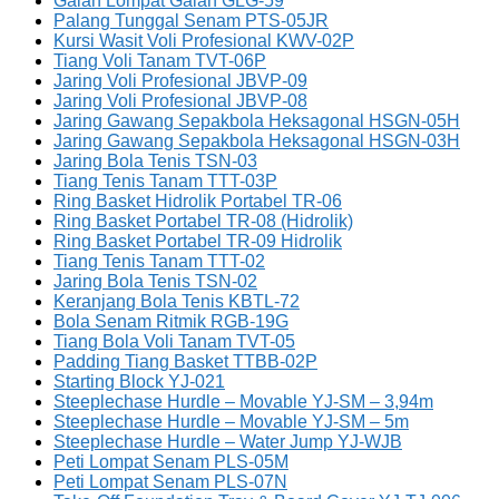
Galah Lompat Galah GLG-59
Palang Tunggal Senam PTS-05JR
Kursi Wasit Voli Profesional KWV-02P
Tiang Voli Tanam TVT-06P
Jaring Voli Profesional JBVP-09
Jaring Voli Profesional JBVP-08
Jaring Gawang Sepakbola Heksagonal HSGN-05H
Jaring Gawang Sepakbola Heksagonal HSGN-03H
Jaring Bola Tenis TSN-03
Tiang Tenis Tanam TTT-03P
Ring Basket Hidrolik Portabel TR-06
Ring Basket Portabel TR-08 (Hidrolik)
Ring Basket Portabel TR-09 Hidrolik
Tiang Tenis Tanam TTT-02
Jaring Bola Tenis TSN-02
Keranjang Bola Tenis KBTL-72
Bola Senam Ritmik RGB-19G
Tiang Bola Voli Tanam TVT-05
Padding Tiang Basket TTBB-02P
Starting Block YJ-021
Steeplechase Hurdle – Movable YJ-SM – 3,94m
Steeplechase Hurdle – Movable YJ-SM – 5m
Steeplechase Hurdle – Water Jump YJ-WJB
Peti Lompat Senam PLS-05M
Peti Lompat Senam PLS-07N