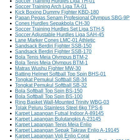
Soccer Training Hurdles Liga TH-01
Soccer Training Arch Liga TA-01
Kick Boxing Dummy Fighter KBD-180
Papan Pegas Senam Profesional Olympus SBG-9P
Cones Hurdles Sepakbola CH-30
Soccer Training Hurdles Set Liga STH-5
Soccer Adjustable Hurdles Liga SAH-45
Lane Marker Cones LMC-01 Athletic
Sandsack Berdiri Fighter SSB-150
Sandsack Berdiri Fighter SSB-170
Bola Tenis Meja Olympus BTM-2
Bola Tenis Meja Olympus BTM-1
Matras Wushu Fighter MW-30
Batting Helmet Softball Top Spin BHS-01
Tongkat Pemukul Softball SB-34
Tongkat Pemukul Softball SB-32
Bola Softball Top Spin BS-150
Bola Softball Top Spin BS-100
Ring Basket Wall-Mounted Trinity WBG-03
Tolak Peluru Stainless Steel 6kg TPS-6
Karpet Lapangan Futsal Indoor A-89145
Karpet Lapangan Bulutangkis A-23145
Karpet Lapangan Tenis Meja Enlio
Karpet Lapangan Sepak Takraw Enlio A-19145
Karpet Lapangan Voli Enlio Coral