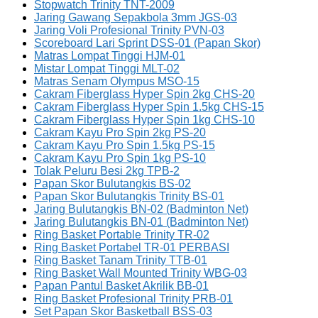
Stopwatch Trinity TNT-2009
Jaring Gawang Sepakbola 3mm JGS-03
Jaring Voli Profesional Trinity PVN-03
Scoreboard Lari Sprint DSS-01 (Papan Skor)
Matras Lompat Tinggi HJM-01
Mistar Lompat Tinggi MLT-02
Matras Senam Olympus MSO-15
Cakram Fiberglass Hyper Spin 2kg CHS-20
Cakram Fiberglass Hyper Spin 1.5kg CHS-15
Cakram Fiberglass Hyper Spin 1kg CHS-10
Cakram Kayu Pro Spin 2kg PS-20
Cakram Kayu Pro Spin 1.5kg PS-15
Cakram Kayu Pro Spin 1kg PS-10
Tolak Peluru Besi 2kg TPB-2
Papan Skor Bulutangkis BS-02
Papan Skor Bulutangkis Trinity BS-01
Jaring Bulutangkis BN-02 (Badminton Net)
Jaring Bulutangkis BN-01 (Badminton Net)
Ring Basket Portable Trinity TR-02
Ring Basket Portabel TR-01 PERBASI
Ring Basket Tanam Trinity TTB-01
Ring Basket Wall Mounted Trinity WBG-03
Papan Pantul Basket Akrilik BB-01
Ring Basket Profesional Trinity PRB-01
Set Papan Skor Basketball BSS-03