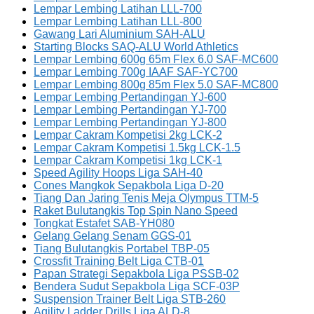
Lempar Lembing Latihan LLL-700
Lempar Lembing Latihan LLL-800
Gawang Lari Aluminium SAH-ALU
Starting Blocks SAQ-ALU World Athletics
Lempar Lembing 600g 65m Flex 6.0 SAF-MC600
Lempar Lembing 700g IAAF SAF-YC700
Lempar Lembing 800g 85m Flex 5.0 SAF-MC800
Lempar Lembing Pertandingan YJ-600
Lempar Lembing Pertandingan YJ-700
Lempar Lembing Pertandingan YJ-800
Lempar Cakram Kompetisi 2kg LCK-2
Lempar Cakram Kompetisi 1.5kg LCK-1.5
Lempar Cakram Kompetisi 1kg LCK-1
Speed Agility Hoops Liga SAH-40
Cones Mangkok Sepakbola Liga D-20
Tiang Dan Jaring Tenis Meja Olympus TTM-5
Raket Bulutangkis Top Spin Nano Speed
Tongkat Estafet SAB-YH080
Gelang Gelang Senam GGS-01
Tiang Bulutangkis Portabel TBP-05
Crossfit Training Belt Liga CTB-01
Papan Strategi Sepakbola Liga PSSB-02
Bendera Sudut Sepakbola Liga SCF-03P
Suspension Trainer Belt Liga STB-260
Agility Ladder Drills Liga ALD-8