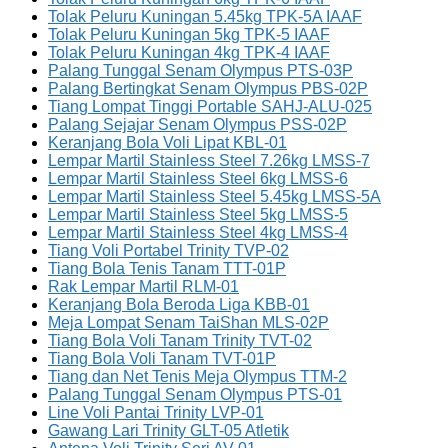
Tolak Peluru Kuningan 5.45kg TPK-5A IAAF
Tolak Peluru Kuningan 5kg TPK-5 IAAF
Tolak Peluru Kuningan 4kg TPK-4 IAAF
Palang Tunggal Senam Olympus PTS-03P
Palang Bertingkat Senam Olympus PBS-02P
Tiang Lompat Tinggi Portable SAHJ-ALU-025
Palang Sejajar Senam Olympus PSS-02P
Keranjang Bola Voli Lipat KBL-01
Lempar Martil Stainless Steel 7.26kg LMSS-7
Lempar Martil Stainless Steel 6kg LMSS-6
Lempar Martil Stainless Steel 5.45kg LMSS-5A
Lempar Martil Stainless Steel 5kg LMSS-5
Lempar Martil Stainless Steel 4kg LMSS-4
Tiang Voli Portabel Trinity TVP-02
Tiang Bola Tenis Tanam TTT-01P
Rak Lempar Martil RLM-01
Keranjang Bola Beroda Liga KBB-01
Meja Lompat Senam TaiShan MLS-02P
Tiang Bola Voli Tanam Trinity TVT-02
Tiang Bola Voli Tanam TVT-01P
Tiang dan Net Tenis Meja Olympus TTM-2
Palang Tunggal Senam Olympus PTS-01
Line Voli Pantai Trinity LVP-01
Gawang Lari Trinity GLT-05 Atletik