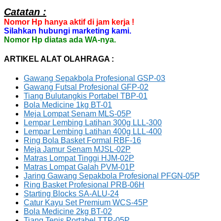
Catatan :
Nomor Hp hanya aktif di jam kerja !
Silahkan hubungi marketing kami.
Nomor Hp diatas ada WA-nya.
ARTIKEL ALAT OLAHRAGA :
Gawang Sepakbola Profesional GSP-03
Gawang Futsal Profesional GFP-02
Tiang Bulutangkis Portabel TBP-01
Bola Medicine 1kg BT-01
Meja Lompat Senam MLS-05P
Lempar Lembing Latihan 300g LLL-300
Lempar Lembing Latihan 400g LLL-400
Ring Bola Basket Formal RBF-16
Meja Jamur Senam MJSL-02P
Matras Lompat Tinggi HJM-02P
Matras Lompat Galah PVM-01P
Jaring Gawang Sepakbola Profesional PFGN-05P
Ring Basket Profesional PRB-06H
Starting Blocks SA-ALU-24
Catur Kayu Set Premium WCS-45P
Bola Medicine 2kg BT-02
Tiang Tenis Portabel TTP-05P