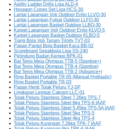
Agility Ladder Drills Liga ALD-4
Hexagon Cones Set Liga HCS-30
Lantai Lapangan Voli Outdoor Enlio LLVO-30
Lantai Lapangan Futsal Outdoor LLFO-30
Lantai Lapangan Basket Outdoor LLBO-30
Karpet Lapangan Voli Outdoor Enlio KLVO-5
Karpet Lapangan Basket Outdoor KLBO-5
Tiang Bola Voli Tanam Trinity TVT-03
Papan Pantul Bola Basket Kaca BB-02
Scoreboard Sepakbola Liga SS-240
Pelindung Badan Kempo BPK-01
Bat Tenis Meja Olympus TTB-5 (Sportive+)
Bat Tenis Meja Olympus TTB-4 (Sportive)
Bat Tenis Meja Olympus TTB-2 (Advance+)
Ring Basket Portable TR-05 (Manual Hydraulic)
Ring Basket Portable TR-03
Papan Henti Tolak Peluru YJ-SP
Lingkaran Lempar Cakram LLC-01
Tolak Peluru Stainless Steel 7.26kg TPS-7
Tolak Peluru Stainless Steel 6kg TPS-6 IAAF
Tolak Peluru Stainless Steel 5.45kg TPS-5A IAAF
Tolak Peluru Stainless Steel 5kg TPS-5
Tolak Peluru Stainless Steel 4kg TPS-4
Tolak Peluru Kuningan 7.26kg TPK-7 IAAF
Tolak Peluru Kuningan 6kg TPK-6 IAAF