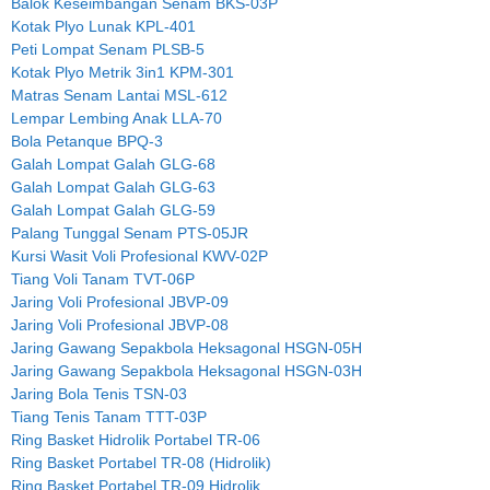
Balok Keseimbangan Senam BKS-03P
Kotak Plyo Lunak KPL-401
Peti Lompat Senam PLSB-5
Kotak Plyo Metrik 3in1 KPM-301
Matras Senam Lantai MSL-612
Lempar Lembing Anak LLA-70
Bola Petanque BPQ-3
Galah Lompat Galah GLG-68
Galah Lompat Galah GLG-63
Galah Lompat Galah GLG-59
Palang Tunggal Senam PTS-05JR
Kursi Wasit Voli Profesional KWV-02P
Tiang Voli Tanam TVT-06P
Jaring Voli Profesional JBVP-09
Jaring Voli Profesional JBVP-08
Jaring Gawang Sepakbola Heksagonal HSGN-05H
Jaring Gawang Sepakbola Heksagonal HSGN-03H
Jaring Bola Tenis TSN-03
Tiang Tenis Tanam TTT-03P
Ring Basket Hidrolik Portabel TR-06
Ring Basket Portabel TR-08 (Hidrolik)
Ring Basket Portabel TR-09 Hidrolik