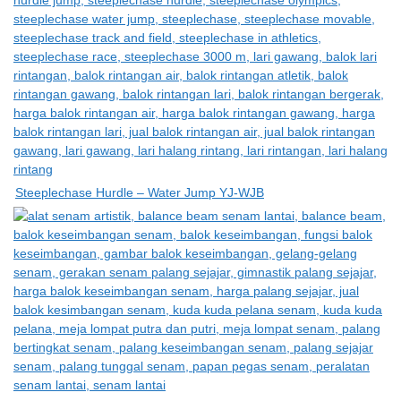
Steeplechase Hurdle – Water Jump YJ-WJB