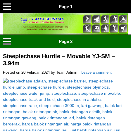
Page 1
CV JAYA BERSAMA Co Id
Menyediakan Semua Perlengkapan Olahraga Yang
Page 2
Lengkap, Berkualitas Dengan Harga Yang Murah
Steeplechase Hurdle – Movable YJ-SM –
3,94m
Posted on
20 Februari 2024
by
Team Admin
Leave a comment