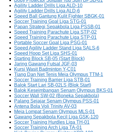
Body Protector Softball Top Spin BPSB-01
Agility Ladder Drills Liga ALD-10
Agility Ladder Drills Liga ALD-6
Speed Ball Gantung Kulit Fighter SBGK-01
Soccer Training Goal Liga STG-01
Papan Strategi Sepakbola Liga PSSB-01
Speed Training Parachute Liga STP-02
Speed Training Parachute Liga STP-01
Portable Soccer Goal Liga PSG-01
Speed Agility Ladder Stand Liga SALS-6
Speed Hoop Set Liga SHS-01
Starting Block SB-05 (Start Block)
Jaring Gawang Futsal JGF-03
Kursi Wasit Badminton Y-C01
Tiang Dan Net Tenis Meja Olympus TTM-1
Soccer Training Barrier Liga STB-01
Balok Start Lari SB-02LS (Blok Start)
Balok Keseimbangan Senam Olympus BKS-01
Soccer Wall SW-02 (Boneka Sepakbola)
Palang Sejajar Senam Olympus PSS-01
Antena Bola Voli Trinity AV-03
Meja Lompat Senam Olympus MLS-01
Gawang Sepakbola Kecil Liga GSK-120
Soccer Training Hurdles Liga TH-01
Soccer Training Arch Liga TA-01