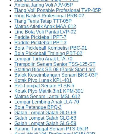
Antena Jaring Voli AJV-05P
Tiang Voli Portable Profesional TVP-05P
Ring Basket Profesional PRB-02
Tiang Tenis Tetap TTT-05P
Matras Atletik Anak MAA-612
Line Bola Voli Pantai LVP-02
Paddle Pickleball PPT-7
Paddle Pickleball PPT-3
Bola Pickleball Kompetisi PBC-01
Bola Pickleball Training PBT-02
Lempar Turbo Anak LTA-70
Trampolin Senam Senior TSS-125-ST
Starting Block SB-08 (Balok Start Lari)
Balok Keseimbangan Senam BKS-03P
Kotak Plyo Lunak KPL-401
Peti Lompat Senam PLSB-5
Kotak Plyo Metrik 3in1 KPM-301
Matras Senam Lantai MSL-612
Lempar Lembing Anak LLA-70
Bola Petanque BPQ-3
Galah Lompat Galah GLG-68
Galah Lompat Galah GLG-63
Galah Lompat Galah GLG-59
Palang Tunggal Senam PTS-05JR