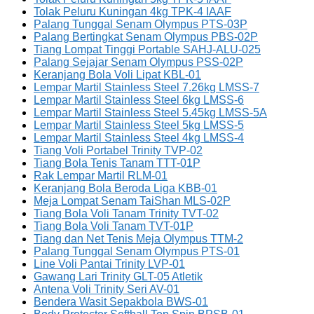
Tolak Peluru Kuningan 4kg TPK-4 IAAF
Palang Tunggal Senam Olympus PTS-03P
Palang Bertingkat Senam Olympus PBS-02P
Tiang Lompat Tinggi Portable SAHJ-ALU-025
Palang Sejajar Senam Olympus PSS-02P
Keranjang Bola Voli Lipat KBL-01
Lempar Martil Stainless Steel 7.26kg LMSS-7
Lempar Martil Stainless Steel 6kg LMSS-6
Lempar Martil Stainless Steel 5.45kg LMSS-5A
Lempar Martil Stainless Steel 5kg LMSS-5
Lempar Martil Stainless Steel 4kg LMSS-4
Tiang Voli Portabel Trinity TVP-02
Tiang Bola Tenis Tanam TTT-01P
Rak Lempar Martil RLM-01
Keranjang Bola Beroda Liga KBB-01
Meja Lompat Senam TaiShan MLS-02P
Tiang Bola Voli Tanam Trinity TVT-02
Tiang Bola Voli Tanam TVT-01P
Tiang dan Net Tenis Meja Olympus TTM-2
Palang Tunggal Senam Olympus PTS-01
Line Voli Pantai Trinity LVP-01
Gawang Lari Trinity GLT-05 Atletik
Antena Voli Trinity Seri AV-01
Bendera Wasit Sepakbola BWS-01