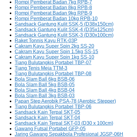
Rompi Pemberat Badan 7kg RPB-7
Rompi Pemberat Badan 8kg RPB-8
Rompi Pemberat Badan 9kg RPB-9
Rompi Pemberat Badan 10kg RPB-10
Sandsack Gantung Kulit SSK-5 (D38x150cm)
Sandsack Gantung Kulit SSK-4 (D35x125cm)
Sandsack Gantung Kulit SSK-3 (D30x100cm)
Raket Tonnis Kayu RTK-03P
Cakram Kayu Super Spin 2kg SS-20
Cakram Kayu Super Spin 1.5kg SS-15
Cakram Kayu Super Spin 1kg SS-10
Tiang Bulutangkis Portabel TBP-07
Tiang Tenis Meja TTM-3
Tiang Bulutangkis Portabel TBP-08
Bola Slam Ball 6kg BSB-06
Bola Slam Ball 5kg BSB-05
Bola Slam Ball 4kg BSB-04
Bola Slam Ball 3kg BSB-03
Papan Step Aerobik PSA-78 (Aerobic Stepper)
Tiang Bulutangkis Portabel TBP-06
Sandsack Kain Terpal SKT-05
Sandsack Kain Terpal SKT-04
Sandsack Kain Terpal SKT-03 (D30 x 100cm)
Gawang Futsal Portabel GFP-05
Jaring Gawang Sepakbola Profesional JGSP-06H