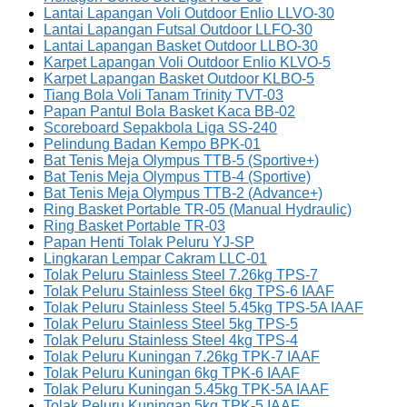
Lantai Lapangan Voli Outdoor Enlio LLVO-30
Lantai Lapangan Futsal Outdoor LLFO-30
Lantai Lapangan Basket Outdoor LLBO-30
Karpet Lapangan Voli Outdoor Enlio KLVO-5
Karpet Lapangan Basket Outdoor KLBO-5
Tiang Bola Voli Tanam Trinity TVT-03
Papan Pantul Bola Basket Kaca BB-02
Scoreboard Sepakbola Liga SS-240
Pelindung Badan Kempo BPK-01
Bat Tenis Meja Olympus TTB-5 (Sportive+)
Bat Tenis Meja Olympus TTB-4 (Sportive)
Bat Tenis Meja Olympus TTB-2 (Advance+)
Ring Basket Portable TR-05 (Manual Hydraulic)
Ring Basket Portable TR-03
Papan Henti Tolak Peluru YJ-SP
Lingkaran Lempar Cakram LLC-01
Tolak Peluru Stainless Steel 7.26kg TPS-7
Tolak Peluru Stainless Steel 6kg TPS-6 IAAF
Tolak Peluru Stainless Steel 5.45kg TPS-5A IAAF
Tolak Peluru Stainless Steel 5kg TPS-5
Tolak Peluru Stainless Steel 4kg TPS-4
Tolak Peluru Kuningan 7.26kg TPK-7 IAAF
Tolak Peluru Kuningan 6kg TPK-6 IAAF
Tolak Peluru Kuningan 5.45kg TPK-5A IAAF
Tolak Peluru Kuningan 5kg TPK-5 IAAF