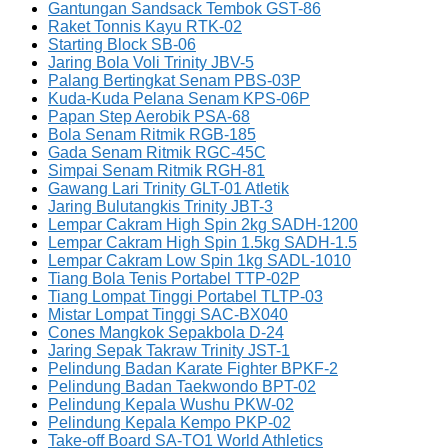
Gantungan Sandsack Tembok GST-86
Raket Tonnis Kayu RTK-02
Starting Block SB-06
Jaring Bola Voli Trinity JBV-5
Palang Bertingkat Senam PBS-03P
Kuda-Kuda Pelana Senam KPS-06P
Papan Step Aerobik PSA-68
Bola Senam Ritmik RGB-185
Gada Senam Ritmik RGC-45C
Simpai Senam Ritmik RGH-81
Gawang Lari Trinity GLT-01 Atletik
Jaring Bulutangkis Trinity JBT-3
Lempar Cakram High Spin 2kg SADH-1200
Lempar Cakram High Spin 1.5kg SADH-1.5
Lempar Cakram Low Spin 1kg SADL-1010
Tiang Bola Tenis Portabel TTP-02P
Tiang Lompat Tinggi Portabel TLTP-03
Mistar Lompat Tinggi SAC-BX040
Cones Mangkok Sepakbola D-24
Jaring Sepak Takraw Trinity JST-1
Pelindung Badan Karate Fighter BPKF-2
Pelindung Badan Taekwondo BPT-02
Pelindung Kepala Wushu PKW-02
Pelindung Kepala Kempo PKP-02
Take-off Board SA-TO1 World Athletics