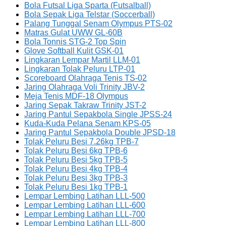
Bola Futsal Liga Sparta (Futsalball)
Bola Sepak Liga Telstar (Soccerball)
Palang Tunggal Senam Olympus PTS-02
Matras Gulat UWW GL-60B
Bola Tonnis STG-2 Top Spin
Glove Softball Kulit GSK-01
Lingkaran Lempar Martil LLM-01
Lingkaran Tolak Peluru LTP-01
Scoreboard Olahraga Tenis TS-02
Jaring Olahraga Voli Trinity JBV-2
Meja Tenis MDF-18 Olympus
Jaring Sepak Takraw Trinity JST-2
Jaring Pantul Sepakbola Single JPSS-24
Kuda-Kuda Pelana Senam KPS-05
Jaring Pantul Sepakbola Double JPSD-18
Tolak Peluru Besi 7.26kg TPB-7
Tolak Peluru Besi 6kg TPB-6
Tolak Peluru Besi 5kg TPB-5
Tolak Peluru Besi 4kg TPB-4
Tolak Peluru Besi 3kg TPB-3
Tolak Peluru Besi 1kg TPB-1
Lempar Lembing Latihan LLL-500
Lempar Lembing Latihan LLL-600
Lempar Lembing Latihan LLL-700
Lempar Lembing Latihan LLL-800