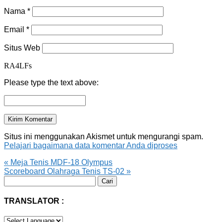
Nama
*
Email
*
Situs Web
RA4LFs
Please type the text above:
Situs ini menggunakan Akismet untuk mengurangi spam.
Pelajari bagaimana data komentar Anda diproses
«
Meja Tenis MDF-18 Olympus
Scoreboard Olahraga Tenis TS-02
»
Cari
untuk:
TRANSLATOR :