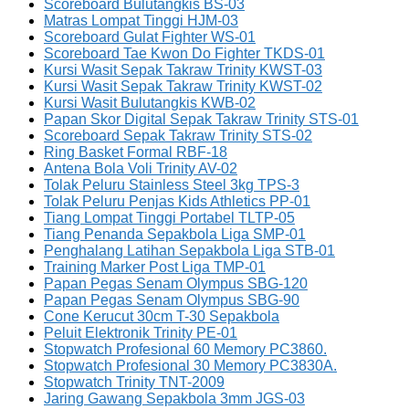
Scoreboard Bulutangkis BS-03
Matras Lompat Tinggi HJM-03
Scoreboard Gulat Fighter WS-01
Scoreboard Tae Kwon Do Fighter TKDS-01
Kursi Wasit Sepak Takraw Trinity KWST-03
Kursi Wasit Sepak Takraw Trinity KWST-02
Kursi Wasit Bulutangkis KWB-02
Papan Skor Digital Sepak Takraw Trinity STS-01
Scoreboard Sepak Takraw Trinity STS-02
Ring Basket Formal RBF-18
Antena Bola Voli Trinity AV-02
Tolak Peluru Stainless Steel 3kg TPS-3
Tolak Peluru Penjas Kids Athletics PP-01
Tiang Lompat Tinggi Portabel TLTP-05
Tiang Penanda Sepakbola Liga SMP-01
Penghalang Latihan Sepakbola Liga STB-01
Training Marker Post Liga TMP-01
Papan Pegas Senam Olympus SBG-120
Papan Pegas Senam Olympus SBG-90
Cone Kerucut 30cm T-30 Sepakbola
Peluit Elektronik Trinity PE-01
Stopwatch Profesional 60 Memory PC3860.
Stopwatch Profesional 30 Memory PC3830A.
Stopwatch Trinity TNT-2009
Jaring Gawang Sepakbola 3mm JGS-03