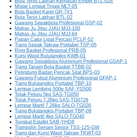
Bola Tenis Latihan Kemasan Ember BTL-02E
Mistar Lompat Tinggi MLT-05
Bola Basket Karet GR-7X1
Bola Tenis Latihan BTL-02
Gawang Sepakbola Profesional GSP-02
Matras Ju Jitsu JJAU MJJ-100
Matras Ju Jitsu JJAU MJJ-64
Papan Catur Lipat Percasi PCLP-52
Tiang Sepak Takraw Portabel TSP-05
Ring Basket Profesional PRB-05
Kursi Wasit Bulutangkis KWB-01
Gawang Sepakbola Aluminium Profesional GSAP-1
Tiang Tanam Bola Basket TTBB-02
Pelindung Badan Pencak Silat BPS-03
Gawang Futsal Aluminium Profesional GFAP-1
Tiang Bulutangkis Portabel TBP-10
Lempar Lembing 500g SAF-YG500
Tolak Peluru 5kg SAS-TG050
Tolak Peluru 7.26kg SAS-TG0726
Lempar Martil 7.26kg SALQ-TG026
Tiang Bulutangkis Portabel TBP-09
Lempar Martil 4kg SALQ-TG040
Tongkat Estafet SAB-YHD8
Trampolin Senam Senior TSS-125-GW
Tiang dan Kursi Wasit Takraw TKWT-03