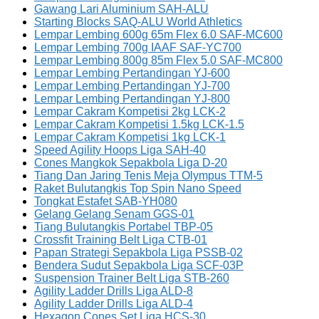
Gawang Lari Aluminium SAH-ALU
Starting Blocks SAQ-ALU World Athletics
Lempar Lembing 600g 65m Flex 6.0 SAF-MC600
Lempar Lembing 700g IAAF SAF-YC700
Lempar Lembing 800g 85m Flex 5.0 SAF-MC800
Lempar Lembing Pertandingan YJ-600
Lempar Lembing Pertandingan YJ-700
Lempar Lembing Pertandingan YJ-800
Lempar Cakram Kompetisi 2kg LCK-2
Lempar Cakram Kompetisi 1.5kg LCK-1.5
Lempar Cakram Kompetisi 1kg LCK-1
Speed Agility Hoops Liga SAH-40
Cones Mangkok Sepakbola Liga D-20
Tiang Dan Jaring Tenis Meja Olympus TTM-5
Raket Bulutangkis Top Spin Nano Speed
Tongkat Estafet SAB-YH080
Gelang Gelang Senam GGS-01
Tiang Bulutangkis Portabel TBP-05
Crossfit Training Belt Liga CTB-01
Papan Strategi Sepakbola Liga PSSB-02
Bendera Sudut Sepakbola Liga SCF-03P
Suspension Trainer Belt Liga STB-260
Agility Ladder Drills Liga ALD-8
Agility Ladder Drills Liga ALD-4
Hexagon Cones Set Liga HCS-30