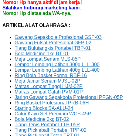
Nomor Hp hanya aktif di jam kerja !
Silahkan hubungi marketing kami.
Nomor Hp diatas ada WA-nya.
ARTIKEL ALAT OLAHRAGA :
Gawang Sepakbola Profesional GSP-03
Gawang Futsal Profesional GFP-02
Tiang Bulutangkis Portabel TBP-01
Bola Medicine 1kg BT-01
Meja Lompat Senam MLS-05P
Lempar Lembing Latihan 300g LLL-300
Lempar Lembing Latihan 400g LLL-400
Ring Bola Basket Formal RBF-16
Meja Jamur Senam MJSL-02P
Matras Lompat Tinggi HJM-02P
Matras Lompat Galah PVM-01P
Jaring Gawang Sepakbola Profesional PFGN-05P
Ring Basket Profesional PRB-06H
Starting Blocks SA-ALU-24
Catur Kayu Set Premium WCS-45P
Bola Medicine 2kg BT-02
Tiang Tenis Portabel TTP-05P
Tiang Pickleball Portabel TPP-02
Tiang Pickleball Tetap TPT-01