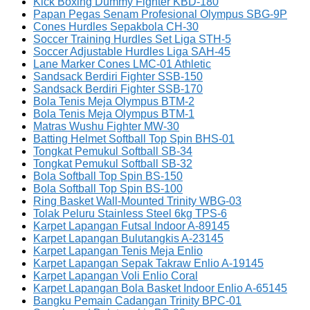
Kick Boxing Dummy Fighter KBD-180
Papan Pegas Senam Profesional Olympus SBG-9P
Cones Hurdles Sepakbola CH-30
Soccer Training Hurdles Set Liga STH-5
Soccer Adjustable Hurdles Liga SAH-45
Lane Marker Cones LMC-01 Athletic
Sandsack Berdiri Fighter SSB-150
Sandsack Berdiri Fighter SSB-170
Bola Tenis Meja Olympus BTM-2
Bola Tenis Meja Olympus BTM-1
Matras Wushu Fighter MW-30
Batting Helmet Softball Top Spin BHS-01
Tongkat Pemukul Softball SB-34
Tongkat Pemukul Softball SB-32
Bola Softball Top Spin BS-150
Bola Softball Top Spin BS-100
Ring Basket Wall-Mounted Trinity WBG-03
Tolak Peluru Stainless Steel 6kg TPS-6
Karpet Lapangan Futsal Indoor A-89145
Karpet Lapangan Bulutangkis A-23145
Karpet Lapangan Tenis Meja Enlio
Karpet Lapangan Sepak Takraw Enlio A-19145
Karpet Lapangan Voli Enlio Coral
Karpet Lapangan Bola Basket Indoor Enlio A-65145
Bangku Pemain Cadangan Trinity BPC-01