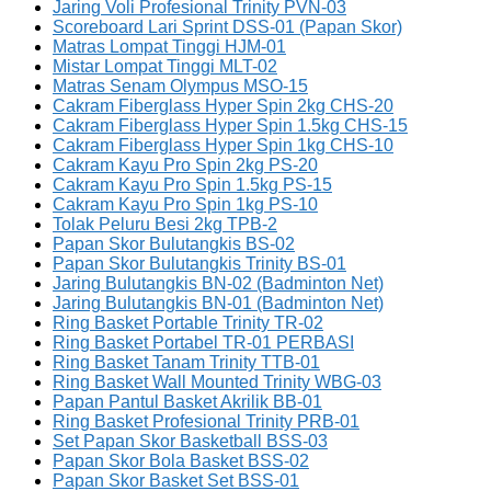
Jaring Voli Profesional Trinity PVN-03
Scoreboard Lari Sprint DSS-01 (Papan Skor)
Matras Lompat Tinggi HJM-01
Mistar Lompat Tinggi MLT-02
Matras Senam Olympus MSO-15
Cakram Fiberglass Hyper Spin 2kg CHS-20
Cakram Fiberglass Hyper Spin 1.5kg CHS-15
Cakram Fiberglass Hyper Spin 1kg CHS-10
Cakram Kayu Pro Spin 2kg PS-20
Cakram Kayu Pro Spin 1.5kg PS-15
Cakram Kayu Pro Spin 1kg PS-10
Tolak Peluru Besi 2kg TPB-2
Papan Skor Bulutangkis BS-02
Papan Skor Bulutangkis Trinity BS-01
Jaring Bulutangkis BN-02 (Badminton Net)
Jaring Bulutangkis BN-01 (Badminton Net)
Ring Basket Portable Trinity TR-02
Ring Basket Portabel TR-01 PERBASI
Ring Basket Tanam Trinity TTB-01
Ring Basket Wall Mounted Trinity WBG-03
Papan Pantul Basket Akrilik BB-01
Ring Basket Profesional Trinity PRB-01
Set Papan Skor Basketball BSS-03
Papan Skor Bola Basket BSS-02
Papan Skor Basket Set BSS-01