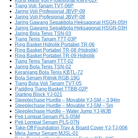
Kursi Wasit Voli Profesional KWV-02P
Tiang Voli Tanam TVT-06P
Jaring Voli Profesional JBVP-09
Jaring Voli Profesional JBVP-08
Jaring Gawang Sepakbola Heksagonal HSGN-05H
Jaring Gawang Sepakbola Heksagonal HSGN-03H
Jaring Bola Tenis TSN-03
Tiang Tenis Tanam TTT-03P
Ring Basket Hidrolik Portabel TR-06
Ring Basket Portabel TR-08 (Hidrolik)
Ring Basket Portabel TR-09 Hidrolik
Tiang Tenis Tanam TTT-02
Jaring Bola Tenis TSN-02
Keranjang Bola Tenis KBTL-72
Bola Senam Ritmik RGB-19G
Tiang Bola Voli Tanam TVT-05
Padding Tiang Basket TTBB-02P
Starting Block YJ-021
Steeplechase Hurdle – Movable YJ-SM – 3,94m
Steeplechase Hurdle – Movable YJ-SM – 5m
Steeplechase Hurdle – Water Jump YJ-WJB
Peti Lompat Senam PLS-05M
Peti Lompat Senam PLS-07N
Take-Off Foundation Tray & Board Cover YJ-TJ-006
Meja Jamur Senam MJSL-01