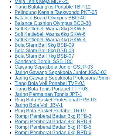
Meja Tenis Meja MDF-25
Tiang Bulutangkis Portable TBP-12
Pelindung Kepala Taekwondo PKT-05
Balance Board Olympus BBO-40
Balance Cushion Olympus BCO-30
Soft Kettlebell Warna 8kg SKW-8
Soft Kettlebell Warna 6kg SKW-6
Soft Kettlebell Warna 4kg SKW-4
Bola Slam Ball 9kg BSB-09
Bola Slam Ball 8kg BSB-08
Bola Slam Ball 7kg BSB-07
Sandsack Berdiri SSB-180
Gawang Sepakbola Junior GSJP-03
Jaring Gawang Sepakbola Junior JGSJ-03
Jaring Gawang Sepakbola Profesional 5mm
Tiang Bola Voli Portabel TVP-03
Tiang Bola Tenis Portabel TTP-03
Jaring Permainan Tonnis JPT-1
Ring Bola Basket Profesional PRB-03
Jaring Bola Voli JBV-1
Ring Bola Basket Portabel TR-07
Rompi Pemberat Badan 3kg RPB-3
Rompi Pemberat Badan 4kg RPB-4
Rompi Pemberat Badan 5kg RPB-5
Rompi Pemberat Badan 6kg RPB-6