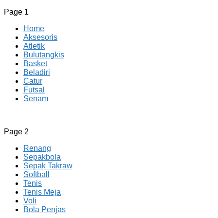
Page 1
Home
Aksesoris
Atletik
Bulutangkis
Basket
Beladiri
Catur
Futsal
Senam
CV JAYA BERSAMA Co Id
Menyediakan Semua Perlengkapan Olahraga Yang
Page 2
Lengkap, Berkualitas Dengan Harga Yang Murah
Renang
Sepakbola
Sepak Takraw
Softball
Tenis
Tenis Meja
Voli
Bola Penjas