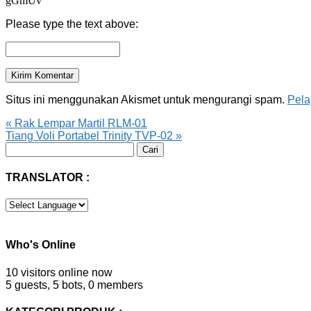
gGmUv
Please type the text above:
Situs ini menggunakan Akismet untuk mengurangi spam.
Pela
«
Rak Lempar Martil RLM-01
Tiang Voli Portabel Trinity TVP-02
»
Cari
untuk:
TRANSLATOR :
Who's Online
10 visitors online now
5 guests,
5 bots,
0 members