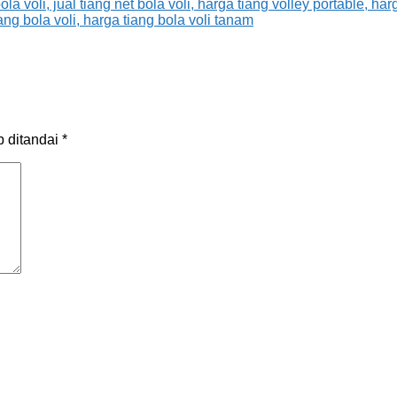
b ditandai
*