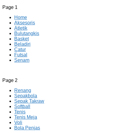
Page 1
Home
Aksesoris
Atletik
Bulutangkis
Basket
Beladiri
Catur
Futsal
Senam
CV JAYA BERSAMA Co Id
Menyediakan Semua Perlengkapan Olahraga Yang Lengkap, 
Page 2
Renang
Sepakbola
Sepak Takraw
Softball
Tenis
Tenis Meja
Voli
Bola Penjas