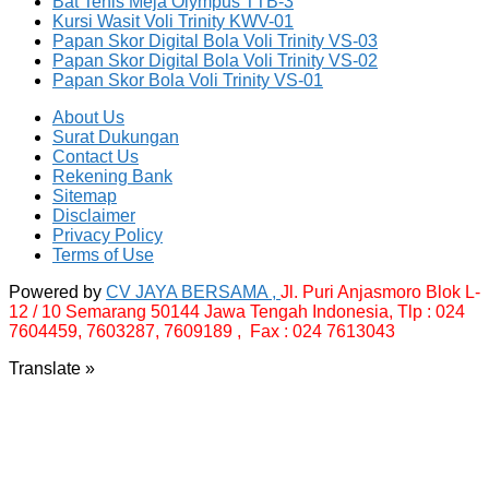
Bat Tenis Meja Olympus TTB-3
Kursi Wasit Voli Trinity KWV-01
Papan Skor Digital Bola Voli Trinity VS-03
Papan Skor Digital Bola Voli Trinity VS-02
Papan Skor Bola Voli Trinity VS-01
About Us
Surat Dukungan
Contact Us
Rekening Bank
Sitemap
Disclaimer
Privacy Policy
Terms of Use
Powered by
CV JAYA BERSAMA ,
Jl. Puri Anjasmoro Blok L-
12 / 10 Semarang 50144 Jawa Tengah Indonesia,
Tlp : 024
7604459, 7603287, 7609189 , Fax : 024 7613043
Translate »