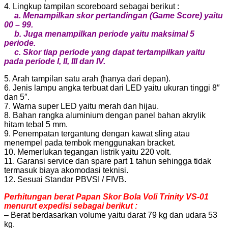
4. Lingkup tampilan scoreboard sebagai berikut :
a. Menampilkan skor pertandingan (Game Score) yaitu
00 – 99.
b. Juga menampilkan periode yaitu maksimal 5
periode.
c. Skor tiap periode yang dapat tertampilkan yaitu
pada periode I, II, III dan IV.
5. Arah tampilan satu arah (hanya dari depan).
6. Jenis lampu angka terbuat dari LED yaitu ukuran tinggi 8″
dan 5″.
7. Warna super LED yaitu merah dan hijau.
8. Bahan rangka aluminium dengan panel bahan akrylik
hitam tebal 5 mm.
9. Penempatan tergantung dengan kawat sling atau
menempel pada tembok menggunakan bracket.
10. Memerlukan tegangan listrik yaitu 220 volt.
11. Garansi service dan spare part 1 tahun sehingga tidak
termasuk biaya akomodasi teknisi.
12. Sesuai Standar PBVSI / FIVB.
Perhitungan berat Papan Skor Bola Voli Trinity VS-01
menurut expedisi sebagai berikut :
– Berat berdasarkan volume yaitu darat 79 kg dan udara 53
kg.