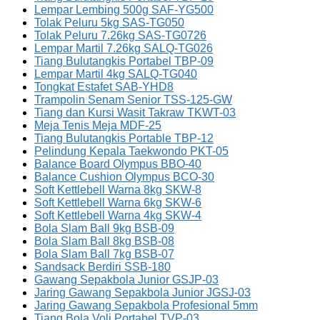
Lempar Lembing 500g SAF-YG500
Tolak Peluru 5kg SAS-TG050
Tolak Peluru 7.26kg SAS-TG0726
Lempar Martil 7.26kg SALQ-TG026
Tiang Bulutangkis Portabel TBP-09
Lempar Martil 4kg SALQ-TG040
Tongkat Estafet SAB-YHD8
Trampolin Senam Senior TSS-125-GW
Tiang dan Kursi Wasit Takraw TKWT-03
Meja Tenis Meja MDF-25
Tiang Bulutangkis Portable TBP-12
Pelindung Kepala Taekwondo PKT-05
Balance Board Olympus BBO-40
Balance Cushion Olympus BCO-30
Soft Kettlebell Warna 8kg SKW-8
Soft Kettlebell Warna 6kg SKW-6
Soft Kettlebell Warna 4kg SKW-4
Bola Slam Ball 9kg BSB-09
Bola Slam Ball 8kg BSB-08
Bola Slam Ball 7kg BSB-07
Sandsack Berdiri SSB-180
Gawang Sepakbola Junior GSJP-03
Jaring Gawang Sepakbola Junior JGSJ-03
Jaring Gawang Sepakbola Profesional 5mm
Tiang Bola Voli Portabel TVP-03