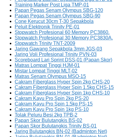
Training Marker Post Liga TMP-01
Papan Pegas Senam Olympus SBG-120
Papan Pegas Senam Olympus SBG-90
Cone Kerucut 30cm T-30 Sepakbola
Peluit Elektronik Trinity PE-01
Stopwatch Profesional 60 Memory PC3860.
Stopwatch Profesional 30 Memory PC3830A.
Stopwatch Trinity TNT-2009
Jaring Gawang Sepakbola 3mm JGS-03
Jaring Voli Profesional Trinity PVN-03
Scoreboard Lari Sprint DSS-01 (Papan Skor)
Matras Lompat Tinggi HJM-01
Mistar Lompat Tinggi MLT-02
Matras Senam Olympus MSO-15
Cakram Fiberglass Hyper Spin 2kg CHS-20
Cakram Fiberglass Hyper Spin 1.5kg CHS-15
Cakram Fiberglass Hyper Spin 1kg CHS-10
Cakram Kayu Pro Spin 2kg PS-20
Cakram Kayu Pro Spin 1.5kg PS-15
Cakram Kayu Pro Spin 1kg PS-10
Tolak Peluru Besi 2kg TPB-2
Papan Skor Bulutangkis BS-02
Papan Skor Bulutangkis Trinity BS-01
Jaring Bulutangkis BN-02 (Badminton Net)
Jaring Bulutangkis BN-01 (Badminton Net)