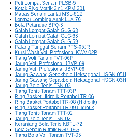
Peti Lompat Senam PLSB-5
Kotak Plyo Metrik 3in1 KPM-301
Matras Senam Lantai MSL-612
Lempar Lembing Anak LLA-70
Bola Petanque BPQ-3
Galah Lompat Galah GLG-68
Galah Lompat Galah GLG-63
Galah Lompat Galah GLG-59
Palang Tunggal Senam PTS-05JR
Kursi Wasit Voli Profesional KWV-02P
Tiang Voli Tanam TVT-06P
Jaring Voli Profesional JBVP-09
Jaring Voli Profesional JBVP-08
Jaring Gawang Sepakbola Heksagonal HSGN-05H
Jaring Gawang Sepakbola Heksagonal HSGN-03H
Jaring Bola Tenis TSN-03
Tiang Tenis Tanam TTT-03P
Ring Basket Hidrolik Portabel TR-06
Ring Basket Portabel TR-08 (Hidrolik)
Ring Basket Portabel TR-09 Hidrolik
Tiang Tenis Tanam TTT-02
Jaring Bola Tenis TSN-02
Keranjang Bola Tenis KBTL-72
Bola Senam Ritmik RGB-19G
Tiang Bola Voli Tanam TVT-05