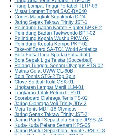
Tiang Bola Tenis Portabel TTP-02P
Tiang Lompat Tinggi Portabel TLTP-03
Mistar Lompat Tinggi SAC-BX040
Cones Mangkok Sepakbola D-24
Jaring Sepak Takraw Trinity JST-1
Pelindung Badan Karate Fighter BPKF-2
Pelindung Badan Taekwondo BPT-02
Pelindung Kepala Wushu PKW-02
Pelindung Kepala Kempo PKP-02
Take-off Board SA-TO1 World Athletics
Bola Futsal Liga Sparta (Futsalball)
Bola Sepak Liga Telstar (Soccerball)
Palang Tunggal Senam Olympus PTS-02
Matras Gulat UWW GL-60B
Bola Tonnis STG-2 Top Spin
Glove Softball Kulit GSK-01
Lingkaran Lempar Martil LLM-01
Lingkaran Tolak Peluru LTP-01
Scoreboard Olahraga Tenis TS-02
Jaring Olahraga Voli Trinity JBV-2
Meja Tenis MDF-18 Olympus
Jaring Sepak Takraw Trinity JST-2
Jaring Pantul Sepakbola Single JPSS-24
Kuda-Kuda Pelana Senam KPS-05
Jaring Pantul Sepakbola Double JPSD-18