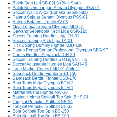
Balok Start Lari SB-02LS (Blok Start)
Balok Keseimbangan Senam Olympus BKS-01
Soccer Wall SW-02 (Boneka Sepakbola)
Palang Sejajar Senam Olympus PSS-01
Antena Bola Voli Trinity AV-03
Meja Lompat Senam Olympus MLS-01
Gawang Sepakbola Kecil Liga GSK-120
Soccer Training Hurdles Liga TH-01
Soccer Training Arch Liga TA-01
Kick Boxing Dummy Fighter KBD-180
Papan Pegas Senam Profesional Olympus SBG-9P
Cones Hurdles Sepakbola CH-30
Soccer Training Hurdles Set Liga STH-5
Soccer Adjustable Hurdles Liga SAH-45
Lane Marker Cones LMC-01 Athletic
Sandsack Berdiri Fighter SSB-150
Sandsack Berdiri Fighter SSB-170
Bola Tenis Meja Olympus BTM-2
Bola Tenis Meja Olympus BTM-1
Matras Wushu Fighter MW-30
Batting Helmet Softball Top Spin BHS-01
Tongkat Pemukul Softball SB-34
Tongkat Pemukul Softball SB-32
Bola Softball Top Spin BS-150
Bola Softball Top Spin BS-100