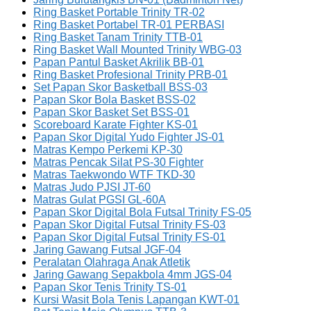
Ring Basket Portable Trinity TR-02
Ring Basket Portabel TR-01 PERBASI
Ring Basket Tanam Trinity TTB-01
Ring Basket Wall Mounted Trinity WBG-03
Papan Pantul Basket Akrilik BB-01
Ring Basket Profesional Trinity PRB-01
Set Papan Skor Basketball BSS-03
Papan Skor Bola Basket BSS-02
Papan Skor Basket Set BSS-01
Scoreboard Karate Fighter KS-01
Papan Skor Digital Yudo Fighter JS-01
Matras Kempo Perkemi KP-30
Matras Pencak Silat PS-30 Fighter
Matras Taekwondo WTF TKD-30
Matras Judo PJSI JT-60
Matras Gulat PGSI GL-60A
Papan Skor Digital Bola Futsal Trinity FS-05
Papan Skor Digital Futsal Trinity FS-03
Papan Skor Digital Futsal Trinity FS-01
Jaring Gawang Futsal JGF-04
Peralatan Olahraga Anak Atletik
Jaring Gawang Sepakbola 4mm JGS-04
Papan Skor Tenis Trinity TS-01
Kursi Wasit Bola Tenis Lapangan KWT-01