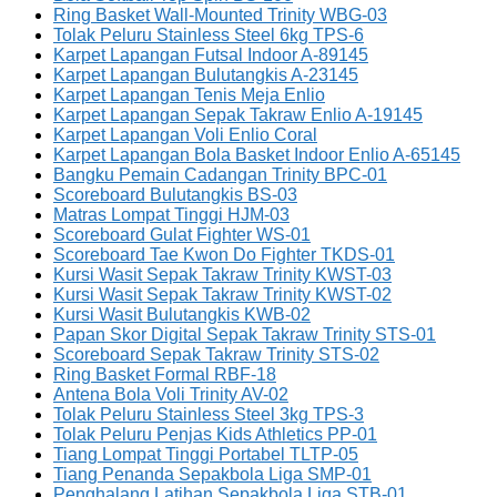
Ring Basket Wall-Mounted Trinity WBG-03
Tolak Peluru Stainless Steel 6kg TPS-6
Karpet Lapangan Futsal Indoor A-89145
Karpet Lapangan Bulutangkis A-23145
Karpet Lapangan Tenis Meja Enlio
Karpet Lapangan Sepak Takraw Enlio A-19145
Karpet Lapangan Voli Enlio Coral
Karpet Lapangan Bola Basket Indoor Enlio A-65145
Bangku Pemain Cadangan Trinity BPC-01
Scoreboard Bulutangkis BS-03
Matras Lompat Tinggi HJM-03
Scoreboard Gulat Fighter WS-01
Scoreboard Tae Kwon Do Fighter TKDS-01
Kursi Wasit Sepak Takraw Trinity KWST-03
Kursi Wasit Sepak Takraw Trinity KWST-02
Kursi Wasit Bulutangkis KWB-02
Papan Skor Digital Sepak Takraw Trinity STS-01
Scoreboard Sepak Takraw Trinity STS-02
Ring Basket Formal RBF-18
Antena Bola Voli Trinity AV-02
Tolak Peluru Stainless Steel 3kg TPS-3
Tolak Peluru Penjas Kids Athletics PP-01
Tiang Lompat Tinggi Portabel TLTP-05
Tiang Penanda Sepakbola Liga SMP-01
Penghalang Latihan Sepakbola Liga STB-01