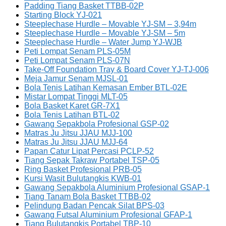
Padding Tiang Basket TTBB-02P
Starting Block YJ-021
Steeplechase Hurdle – Movable YJ-SM – 3,94m
Steeplechase Hurdle – Movable YJ-SM – 5m
Steeplechase Hurdle – Water Jump YJ-WJB
Peti Lompat Senam PLS-05M
Peti Lompat Senam PLS-07N
Take-Off Foundation Tray & Board Cover YJ-TJ-006
Meja Jamur Senam MJSL-01
Bola Tenis Latihan Kemasan Ember BTL-02E
Mistar Lompat Tinggi MLT-05
Bola Basket Karet GR-7X1
Bola Tenis Latihan BTL-02
Gawang Sepakbola Profesional GSP-02
Matras Ju Jitsu JJAU MJJ-100
Matras Ju Jitsu JJAU MJJ-64
Papan Catur Lipat Percasi PCLP-52
Tiang Sepak Takraw Portabel TSP-05
Ring Basket Profesional PRB-05
Kursi Wasit Bulutangkis KWB-01
Gawang Sepakbola Aluminium Profesional GSAP-1
Tiang Tanam Bola Basket TTBB-02
Pelindung Badan Pencak Silat BPS-03
Gawang Futsal Aluminium Profesional GFAP-1
Tiang Bulutangkis Portabel TBP-10