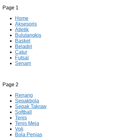
Page 1
Home
Aksesoris
Atletik
Bulutangkis
Basket
Beladiri
Catur
Futsal
Senam
CV JAYA BERSAMA Co Id
Menyediakan Semua Perlengkapan Olahraga Yang
Page 2
Lengkap, Berkualitas Dengan Harga Yang Murah
Renang
Sepakbola
Sepak Takraw
Softball
Tenis
Tenis Meja
Voli
Bola Penjas