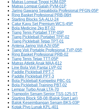
Matras Lompat Tinggi HJM-02P
Matras Lompat Galah PVM-01P
Jaring Gawang Sepakbola Profesional PFGN-05P
Ring Basket Profesional PRB-06H
Starting Blocks SA-ALU-24
Catur Kayu Set Premium WCS-45P
Bola Medicine 2kg BT-02
Tiang Tenis Portabel TTP-05P
Tiang Pickleball Portabel TPP-02
Tiang Pickleball Tetap TPT-01
Antena Jaring Voli AJV-05P
Tiang Voli Portable Profesional TVP-05P
Ring Basket Profesional PRB-02
Tiang Tenis Tetap TTT-05P
Matras Atletik Anak MAA-612
Line Bola Voli Pantai LVP-02
Paddle Pickleball PPT-7
Paddle Pickleball PPT-3
Bola Pickleball Kompetisi PBC-01
Bola Pickleball Training PBT-02
Lempar Turbo Anak LTA-70
Trampolin Senam Senior TSS-125-ST
Starting Block SB-08 (Balok Start Lari)
Balok Keseimbangan Senam BKS-03P
Kotak Plyo Lunak KPL-401