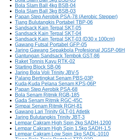
Bola Slam Ball 4kg BSB-04
Bola Slam Ball 3kg BSB-03
Papan Step Aerobik PSA-78 (Aerobic Stepper)
Tiang Bulutangkis Portabel TBP-06
Sandsack Kain Terpal SKT-05
Sandsack Kain Terpal SKT-04
Sandsack Kain Terpal SKT-03 (D30 x 100cm)
Gawang Futsal Portabel GFP-05
Jaring Gawang Sepakbola Profesional JGSP-06H
Gantungan Sandsack Tembok GST-86
Raket Tonnis Kayu RTK-02
Starting Block SB-06
Jaring Bola Voli Trinity JBV-5
Palang Bertingkat Senam PBS-03P
Kuda-Kuda Pelana Senam KPS-06P
Papan Step Aerobik PSA-68
Bola Senam Ritmik RGB-185
Gada Senam Ritmik RGC-45C
Simpai Senam Ritmik RGH-81
Gawang Lari Trinity GLT-01 Atletik
Jaring Bulutangkis Trinity JBT-3
Lempar Cakram High Spin 2kg SADH-1200
Lempar Cakram High Spin 1.5kg SADH-1.5
Lempar Cakram Low Spin 1kg SADL-1010