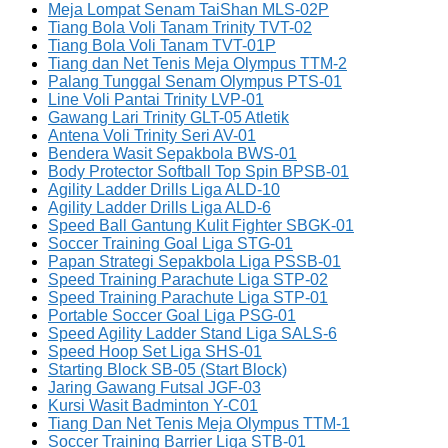
Meja Lompat Senam TaiShan MLS-02P
Tiang Bola Voli Tanam Trinity TVT-02
Tiang Bola Voli Tanam TVT-01P
Tiang dan Net Tenis Meja Olympus TTM-2
Palang Tunggal Senam Olympus PTS-01
Line Voli Pantai Trinity LVP-01
Gawang Lari Trinity GLT-05 Atletik
Antena Voli Trinity Seri AV-01
Bendera Wasit Sepakbola BWS-01
Body Protector Softball Top Spin BPSB-01
Agility Ladder Drills Liga ALD-10
Agility Ladder Drills Liga ALD-6
Speed Ball Gantung Kulit Fighter SBGK-01
Soccer Training Goal Liga STG-01
Papan Strategi Sepakbola Liga PSSB-01
Speed Training Parachute Liga STP-02
Speed Training Parachute Liga STP-01
Portable Soccer Goal Liga PSG-01
Speed Agility Ladder Stand Liga SALS-6
Speed Hoop Set Liga SHS-01
Starting Block SB-05 (Start Block)
Jaring Gawang Futsal JGF-03
Kursi Wasit Badminton Y-C01
Tiang Dan Net Tenis Meja Olympus TTM-1
Soccer Training Barrier Liga STB-01