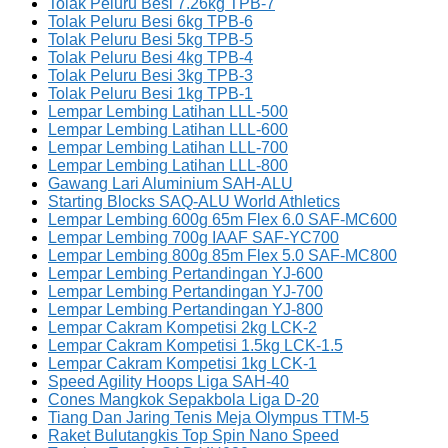
Tolak Peluru Besi 7.26kg TPB-7
Tolak Peluru Besi 6kg TPB-6
Tolak Peluru Besi 5kg TPB-5
Tolak Peluru Besi 4kg TPB-4
Tolak Peluru Besi 3kg TPB-3
Tolak Peluru Besi 1kg TPB-1
Lempar Lembing Latihan LLL-500
Lempar Lembing Latihan LLL-600
Lempar Lembing Latihan LLL-700
Lempar Lembing Latihan LLL-800
Gawang Lari Aluminium SAH-ALU
Starting Blocks SAQ-ALU World Athletics
Lempar Lembing 600g 65m Flex 6.0 SAF-MC600
Lempar Lembing 700g IAAF SAF-YC700
Lempar Lembing 800g 85m Flex 5.0 SAF-MC800
Lempar Lembing Pertandingan YJ-600
Lempar Lembing Pertandingan YJ-700
Lempar Lembing Pertandingan YJ-800
Lempar Cakram Kompetisi 2kg LCK-2
Lempar Cakram Kompetisi 1.5kg LCK-1.5
Lempar Cakram Kompetisi 1kg LCK-1
Speed Agility Hoops Liga SAH-40
Cones Mangkok Sepakbola Liga D-20
Tiang Dan Jaring Tenis Meja Olympus TTM-5
Raket Bulutangkis Top Spin Nano Speed