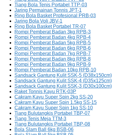
Tiang Bola Tenis Portabel TTP-03
Jaring Permainan Tonnis JPT-1
Ring Bola Basket Profesional PRB-03
Jaring Bola Voli JBV-1
Ring Bola Basket Portabel TR-07
Rompi Pemberat Badan 3kg RPB-3
Rompi Pemberat Badan 4kg RPB-4
Rompi Pemberat Badan 5kg RPB-5
Rompi Pemberat Badan 6kg RPB-6
Rompi Pemberat Badan 7kg RPB-7
Rompi Pemberat Badan 8kg RPB-8
Rompi Pemberat Badan 9kg RPB-9
Rompi Pemberat Badan 10kg RPB-10
Sandsack Gantung Kulit SSK-5 (D38x150cm)
Sandsack Gantung Kulit SSK-4 (D35x125cm)
Sandsack Gantung Kulit SSK-3 (D30x100cm)
Raket Tonnis Kayu RTK-03P
Cakram Kayu Super Spin 2kg SS-20
Cakram Kayu Super Spin 1.5kg SS-15
Cakram Kayu Super Spin 1kg SS-10
Tiang Bulutangkis Portabel TBP-07
Tiang Tenis Meja TTM-3
Tiang Bulutangkis Portabel TBP-08
Bola Slam Ball 6kg BSB-06
Bola Slam Ball 5kg BSB-05