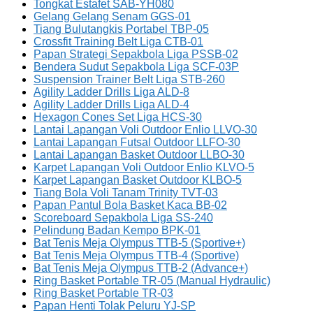
Tongkat Estafet SAB-YH080
Gelang Gelang Senam GGS-01
Tiang Bulutangkis Portabel TBP-05
Crossfit Training Belt Liga CTB-01
Papan Strategi Sepakbola Liga PSSB-02
Bendera Sudut Sepakbola Liga SCF-03P
Suspension Trainer Belt Liga STB-260
Agility Ladder Drills Liga ALD-8
Agility Ladder Drills Liga ALD-4
Hexagon Cones Set Liga HCS-30
Lantai Lapangan Voli Outdoor Enlio LLVO-30
Lantai Lapangan Futsal Outdoor LLFO-30
Lantai Lapangan Basket Outdoor LLBO-30
Karpet Lapangan Voli Outdoor Enlio KLVO-5
Karpet Lapangan Basket Outdoor KLBO-5
Tiang Bola Voli Tanam Trinity TVT-03
Papan Pantul Bola Basket Kaca BB-02
Scoreboard Sepakbola Liga SS-240
Pelindung Badan Kempo BPK-01
Bat Tenis Meja Olympus TTB-5 (Sportive+)
Bat Tenis Meja Olympus TTB-4 (Sportive)
Bat Tenis Meja Olympus TTB-2 (Advance+)
Ring Basket Portable TR-05 (Manual Hydraulic)
Ring Basket Portable TR-03
Papan Henti Tolak Peluru YJ-SP