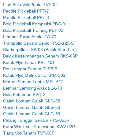
Line Bola Voli Pantai LVP-02
Paddle Pickleball PPT-7
Paddle Pickleball PPT-3
Bola Pickleball Kompetisi PBC-01
Bola Pickleball Training PBT-02
Lempar Turbo Anak LTA-70
Trampolin Senam Senior TSS-125-ST
Starting Block SB-08 (Balok Start Lari)
Balok Keseimbangan Senam BKS-03P
Kotak Plyo Lunak KPL-401
Peti Lompat Senam PLSB-5
Kotak Plyo Metrik 3in1 KPM-301
Matras Senam Lantai MSL-612
Lempar Lembing Anak LLA-70
Bola Petanque BPQ-3
Galah Lompat Galah GLG-68
Galah Lompat Galah GLG-63
Galah Lompat Galah GLG-59
Palang Tunggal Senam PTS-05JR
Kursi Wasit Voli Profesional KWV-02P
Tiang Voli Tanam TVT-06P