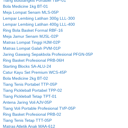
Tiang Bulutangkis Portabel TBP-01
Bola Medicine 1kg BT-01
Meja Lompat Senam MLS-05P
Lempar Lembing Latihan 300g LLL-300
Lempar Lembing Latihan 400g LLL-400
Ring Bola Basket Formal RBF-16
Meja Jamur Senam MJSL-02P
Matras Lompat Tinggi HJM-02P
Matras Lompat Galah PVM-01P
Jaring Gawang Sepakbola Profesional PFGN-05P
Ring Basket Profesional PRB-06H
Starting Blocks SA-ALU-24
Catur Kayu Set Premium WCS-45P
Bola Medicine 2kg BT-02
Tiang Tenis Portabel TTP-05P
Tiang Pickleball Portabel TPP-02
Tiang Pickleball Tetap TPT-01
Antena Jaring Voli AJV-05P
Tiang Voli Portable Profesional TVP-05P
Ring Basket Profesional PRB-02
Tiang Tenis Tetap TTT-05P
Matras Atletik Anak MAA-612