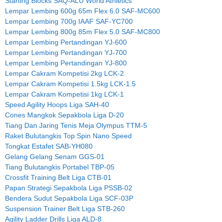
Starting Blocks SAQ-ALU World Athletics
Lempar Lembing 600g 65m Flex 6.0 SAF-MC600
Lempar Lembing 700g IAAF SAF-YC700
Lempar Lembing 800g 85m Flex 5.0 SAF-MC800
Lempar Lembing Pertandingan YJ-600
Lempar Lembing Pertandingan YJ-700
Lempar Lembing Pertandingan YJ-800
Lempar Cakram Kompetisi 2kg LCK-2
Lempar Cakram Kompetisi 1.5kg LCK-1.5
Lempar Cakram Kompetisi 1kg LCK-1
Speed Agility Hoops Liga SAH-40
Cones Mangkok Sepakbola Liga D-20
Tiang Dan Jaring Tenis Meja Olympus TTM-5
Raket Bulutangkis Top Spin Nano Speed
Tongkat Estafet SAB-YH080
Gelang Gelang Senam GGS-01
Tiang Bulutangkis Portabel TBP-05
Crossfit Training Belt Liga CTB-01
Papan Strategi Sepakbola Liga PSSB-02
Bendera Sudut Sepakbola Liga SCF-03P
Suspension Trainer Belt Liga STB-260
Agility Ladder Drills Liga ALD-8