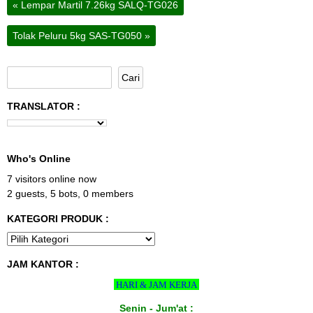
«
Lempar Martil 7.26kg SALQ-TG026
Tolak Peluru 5kg SAS-TG050
»
TRANSLATOR :
Who's Online
7 visitors online now
2 guests,
5 bots,
0 members
KATEGORI PRODUK :
JAM KANTOR :
HARI & JAM KERJA
Senin - Jum'at :