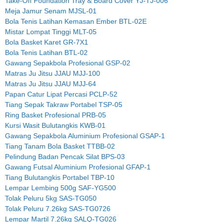
Take-Off Foundation Tray & Board Cover YJ-TJ-006
Meja Jamur Senam MJSL-01
Bola Tenis Latihan Kemasan Ember BTL-02E
Mistar Lompat Tinggi MLT-05
Bola Basket Karet GR-7X1
Bola Tenis Latihan BTL-02
Gawang Sepakbola Profesional GSP-02
Matras Ju Jitsu JJAU MJJ-100
Matras Ju Jitsu JJAU MJJ-64
Papan Catur Lipat Percasi PCLP-52
Tiang Sepak Takraw Portabel TSP-05
Ring Basket Profesional PRB-05
Kursi Wasit Bulutangkis KWB-01
Gawang Sepakbola Aluminium Profesional GSAP-1
Tiang Tanam Bola Basket TTBB-02
Pelindung Badan Pencak Silat BPS-03
Gawang Futsal Aluminium Profesional GFAP-1
Tiang Bulutangkis Portabel TBP-10
Lempar Lembing 500g SAF-YG500
Tolak Peluru 5kg SAS-TG050
Tolak Peluru 7.26kg SAS-TG0726
Lempar Martil 7.26kg SALQ-TG026