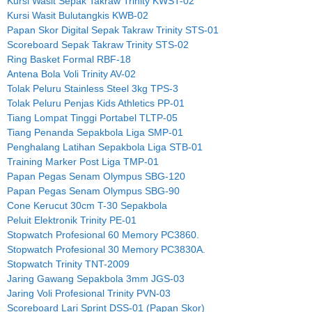
Kursi Wasit Sepak Takraw Trinity KWST-02
Kursi Wasit Bulutangkis KWB-02
Papan Skor Digital Sepak Takraw Trinity STS-01
Scoreboard Sepak Takraw Trinity STS-02
Ring Basket Formal RBF-18
Antena Bola Voli Trinity AV-02
Tolak Peluru Stainless Steel 3kg TPS-3
Tolak Peluru Penjas Kids Athletics PP-01
Tiang Lompat Tinggi Portabel TLTP-05
Tiang Penanda Sepakbola Liga SMP-01
Penghalang Latihan Sepakbola Liga STB-01
Training Marker Post Liga TMP-01
Papan Pegas Senam Olympus SBG-120
Papan Pegas Senam Olympus SBG-90
Cone Kerucut 30cm T-30 Sepakbola
Peluit Elektronik Trinity PE-01
Stopwatch Profesional 60 Memory PC3860.
Stopwatch Profesional 30 Memory PC3830A.
Stopwatch Trinity TNT-2009
Jaring Gawang Sepakbola 3mm JGS-03
Jaring Voli Profesional Trinity PVN-03
Scoreboard Lari Sprint DSS-01 (Papan Skor)