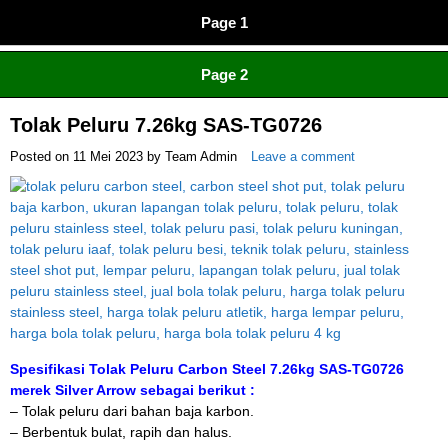
Page 1
CV JAYA BERSAMA Co Id
Menyediakan Semua Perlengkapan Olahraga Yang
Page 2
Lengkap, Berkualitas Dengan Harga Yang Murah
Tolak Peluru 7.26kg SAS-TG0726
Posted on
11 Mei 2023
by
Team Admin
Leave a comment
Spesifikasi Tolak Peluru Carbon Steel 7.26kg SAS-TG0726
merek Silver Arrow sebagai berikut :
– Tolak peluru dari bahan baja karbon.
– Berbentuk bulat, rapih dan halus.