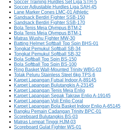
Soccer Training Hurdles Set Liga STH-5
Soccer Adjustable Hurdles Liga SAH-45
Lane Marker Cones LMC-01 Athletic
Sandsack Berdiri Fighter SSB-150
Sandsack Berdiri Fighter SSB-170
Bola Tenis Meja Olympus BTM-2
Bola Tenis Meja Olympus BTM-1
Matras Wushu Fighter MW-30
Batting Helmet Softball Top Spin BHS-01
Tongkat Pemukul Softball SB-34
Tongkat Pemukul Softball SB-32
Bola Softball Top Spin BS-150
Bola Softball Top Spin BS-100
Ring Basket Wall-Mounted Trinity WBG-03
Tolak Peluru Stainless Steel 6kg TPS-6
Karpet Lapangan Futsal Indoor A-89145
Karpet Lapangan Bulutangkis A-23145
Karpet Lapangan Tenis Meja Enlio
Karpet Lapangan Sepak Takraw Enlio A-19145
Karpet Lapangan Voli Enlio Coral
Karpet Lapangan Bola Basket Indoor Enlio A-65145
Bangku Pemain Cadangan Trinity BPC-01
Scoreboard Bulutangkis BS-03
Matras Lompat Tinggi HJM-03
Scoreboard Gulat Fighter WS-01