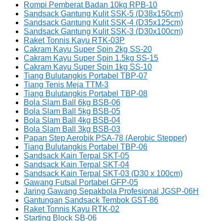
Rompi Pemberat Badan 10kg RPB-10
Sandsack Gantung Kulit SSK-5 (D38x150cm)
Sandsack Gantung Kulit SSK-4 (D35x125cm)
Sandsack Gantung Kulit SSK-3 (D30x100cm)
Raket Tonnis Kayu RTK-03P
Cakram Kayu Super Spin 2kg SS-20
Cakram Kayu Super Spin 1.5kg SS-15
Cakram Kayu Super Spin 1kg SS-10
Tiang Bulutangkis Portabel TBP-07
Tiang Tenis Meja TTM-3
Tiang Bulutangkis Portabel TBP-08
Bola Slam Ball 6kg BSB-06
Bola Slam Ball 5kg BSB-05
Bola Slam Ball 4kg BSB-04
Bola Slam Ball 3kg BSB-03
Papan Step Aerobik PSA-78 (Aerobic Stepper)
Tiang Bulutangkis Portabel TBP-06
Sandsack Kain Terpal SKT-05
Sandsack Kain Terpal SKT-04
Sandsack Kain Terpal SKT-03 (D30 x 100cm)
Gawang Futsal Portabel GFP-05
Jaring Gawang Sepakbola Profesional JGSP-06H
Gantungan Sandsack Tembok GST-86
Raket Tonnis Kayu RTK-02
Starting Block SB-06