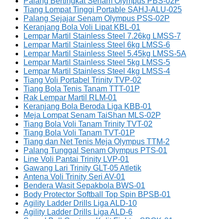
Palang Bertingkat Senam Olympus PBS-02P
Tiang Lompat Tinggi Portable SAHJ-ALU-025
Palang Sejajar Senam Olympus PSS-02P
Keranjang Bola Voli Lipat KBL-01
Lempar Martil Stainless Steel 7.26kg LMSS-7
Lempar Martil Stainless Steel 6kg LMSS-6
Lempar Martil Stainless Steel 5.45kg LMSS-5A
Lempar Martil Stainless Steel 5kg LMSS-5
Lempar Martil Stainless Steel 4kg LMSS-4
Tiang Voli Portabel Trinity TVP-02
Tiang Bola Tenis Tanam TTT-01P
Rak Lempar Martil RLM-01
Keranjang Bola Beroda Liga KBB-01
Meja Lompat Senam TaiShan MLS-02P
Tiang Bola Voli Tanam Trinity TVT-02
Tiang Bola Voli Tanam TVT-01P
Tiang dan Net Tenis Meja Olympus TTM-2
Palang Tunggal Senam Olympus PTS-01
Line Voli Pantai Trinity LVP-01
Gawang Lari Trinity GLT-05 Atletik
Antena Voli Trinity Seri AV-01
Bendera Wasit Sepakbola BWS-01
Body Protector Softball Top Spin BPSB-01
Agility Ladder Drills Liga ALD-10
Agility Ladder Drills Liga ALD-6