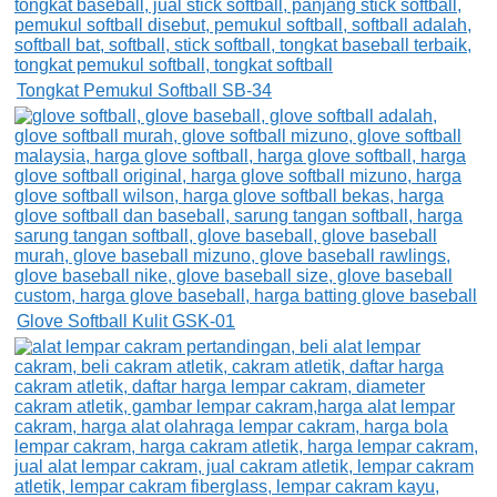
Tongkat Pemukul Softball SB-34
Glove Softball Kulit GSK-01