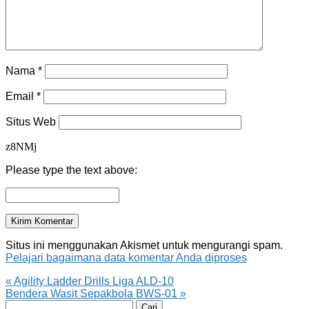
Nama
*
Email
*
Situs Web
z8NMj
Please type the text above:
Situs ini menggunakan Akismet untuk mengurangi spam.
Pelajari bagaimana data komentar Anda diproses
«
Agility Ladder Drills Liga ALD-10
Bendera Wasit Sepakbola BWS-01
»
Cari