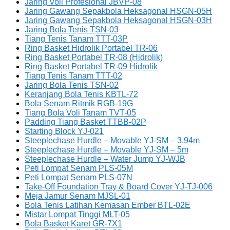
Jaring Voli Profesional JBVP-08
Jaring Gawang Sepakbola Heksagonal HSGN-05H
Jaring Gawang Sepakbola Heksagonal HSGN-03H
Jaring Bola Tenis TSN-03
Tiang Tenis Tanam TTT-03P
Ring Basket Hidrolik Portabel TR-06
Ring Basket Portabel TR-08 (Hidrolik)
Ring Basket Portabel TR-09 Hidrolik
Tiang Tenis Tanam TTT-02
Jaring Bola Tenis TSN-02
Keranjang Bola Tenis KBTL-72
Bola Senam Ritmik RGB-19G
Tiang Bola Voli Tanam TVT-05
Padding Tiang Basket TTBB-02P
Starting Block YJ-021
Steeplechase Hurdle – Movable YJ-SM – 3,94m
Steeplechase Hurdle – Movable YJ-SM – 5m
Steeplechase Hurdle – Water Jump YJ-WJB
Peti Lompat Senam PLS-05M
Peti Lompat Senam PLS-07N
Take-Off Foundation Tray & Board Cover YJ-TJ-006
Meja Jamur Senam MJSL-01
Bola Tenis Latihan Kemasan Ember BTL-02E
Mistar Lompat Tinggi MLT-05
Bola Basket Karet GR-7X1