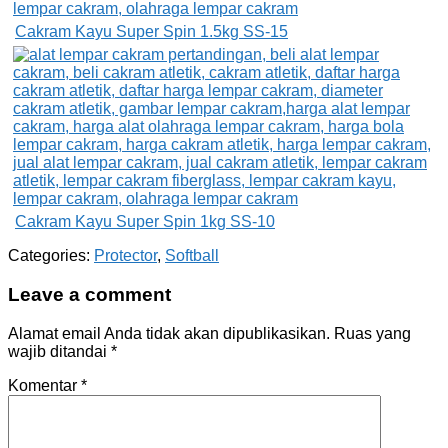
Cakram Kayu Super Spin 1.5kg SS-15
Cakram Kayu Super Spin 1kg SS-10
Categories:
Protector
,
Softball
Leave a comment
Alamat email Anda tidak akan dipublikasikan.
Ruas yang
wajib ditandai
*
Komentar
*