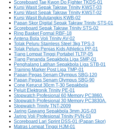
Scoreboard Tae Kwon Do Fighter TKDS-01
Kursi Wasit Sepak Takraw Trinity KWST-03
Kursi Wasit Sepak Takraw Trinity KWST-02
Kursi Wasit Bulutangkis KWB-02
Papan Skor Digital Sepak Takraw Trinity STS-01
Scoreboard Sepak Takraw Trinity STS-02
Ring Basket Formal RBF-18
Antena Bola Voli Trinity AV-02
Tolak Peluru Stainless Steel 3kg TPS-3
Tolak Peluru Penjas Kids Athletics PP-01
Tiang Lompat Tinggi Portabel TLTP-05
Tiang Penanda Sepakbola Liga SMP-01
Penghalang Latihan Sepakbola Liga STB-01
Training Marker Post Liga TMP-01
Papan Pegas Senam Olympus SBG-120
Papan Pegas Senam Olympus SBG-90
Cone Kerucut 30cm T-30 Sepakbola
Peluit Elektronik Trinity PE-01
Stopwatch Profesional 60 Memory PC3860.
Stopwatch Profesional 30 Memory PC3830A.
Stopwatch Trinity TNT-2009
Jaring Gawang Sepakbola 3mm JGS-03
Jaring Voli Profesional Trinity PVN-03
Scoreboard Lari Sprint DSS-01 (Papan Skor)
Matras Lompat Tinggi HJM-01