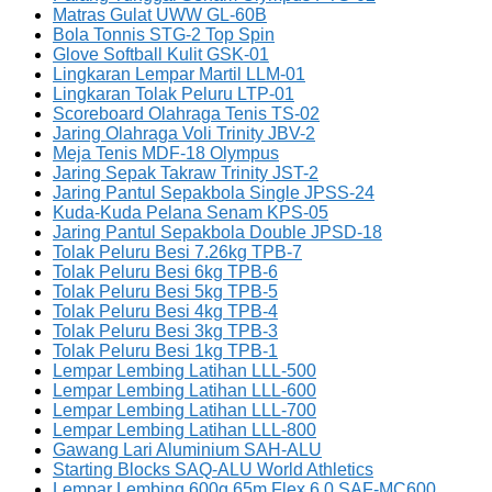
Matras Gulat UWW GL-60B
Bola Tonnis STG-2 Top Spin
Glove Softball Kulit GSK-01
Lingkaran Lempar Martil LLM-01
Lingkaran Tolak Peluru LTP-01
Scoreboard Olahraga Tenis TS-02
Jaring Olahraga Voli Trinity JBV-2
Meja Tenis MDF-18 Olympus
Jaring Sepak Takraw Trinity JST-2
Jaring Pantul Sepakbola Single JPSS-24
Kuda-Kuda Pelana Senam KPS-05
Jaring Pantul Sepakbola Double JPSD-18
Tolak Peluru Besi 7.26kg TPB-7
Tolak Peluru Besi 6kg TPB-6
Tolak Peluru Besi 5kg TPB-5
Tolak Peluru Besi 4kg TPB-4
Tolak Peluru Besi 3kg TPB-3
Tolak Peluru Besi 1kg TPB-1
Lempar Lembing Latihan LLL-500
Lempar Lembing Latihan LLL-600
Lempar Lembing Latihan LLL-700
Lempar Lembing Latihan LLL-800
Gawang Lari Aluminium SAH-ALU
Starting Blocks SAQ-ALU World Athletics
Lempar Lembing 600g 65m Flex 6.0 SAF-MC600