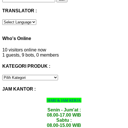
untuk:
TRANSLATOR :
Who's Online
10 visitors online now
1 guests,
9 bots,
0 members
KATEGORI PRODUK :
KATEGORI
PRODUK
:
JAM KANTOR :
HARI & JAM KERJA
Senin - Jum'at :
08.00-17.00 WIB
Sabtu :
08.00-15.00 WIB