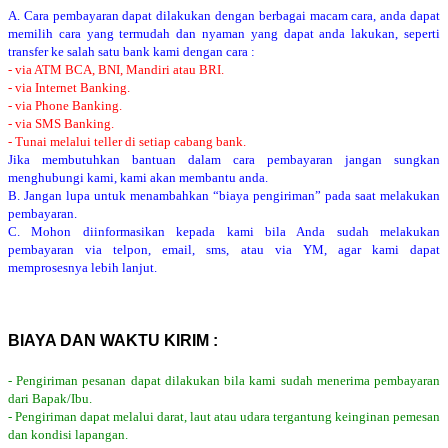
A. Cara pembayaran dapat dilakukan dengan berbagai macam cara, anda dapat
memilih cara yang termudah dan nyaman yang dapat anda lakukan, seperti
transfer ke salah satu bank kami dengan cara :
- via ATM BCA, BNI, Mandiri atau BRI.
- via Internet Banking.
- via Phone Banking.
- via SMS Banking.
- Tunai melalui teller di setiap cabang bank.
Jika membutuhkan bantuan dalam cara pembayaran jangan sungkan
menghubungi kami, kami akan membantu anda.
B. Jangan lupa untuk menambahkan “biaya pengiriman” pada saat melakukan
pembayaran.
C. Mohon diinformasikan kepada kami bila Anda sudah melakukan
pembayaran via telpon, email, sms, atau via YM, agar kami dapat
memprosesnya lebih lanjut.
BIAYA DAN WAKTU KIRIM :
- Pengiriman pesanan dapat dilakukan bila kami sudah menerima pembayaran
dari Bapak/Ibu.
- Pengiriman dapat melalui darat, laut atau udara tergantung keinginan pemesan
dan kondisi lapangan.