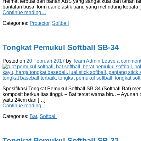
Helmet terbuat dari bahan ABS yang sangat kuat dan tahan l
bantalan busa, form dan elastik band yang melindung kepala 
Continue reading…
Categories:
Protector
,
Softball
Tongkat Pemukul Softball SB-34
Posted on
20 Februari 2017
by
Team Admin
Leave a commen
Spesifikasi Tongkat Pemukul Softball SB-34 (Softball Bat) mere
komposit berkualitas tinggi. – Bat tercat warna biru. – Ayuna
yaitu 24cm dan […]
Continue reading…
Categories:
Bat
,
Softball
Tongkat Pemukul Softball SB-32