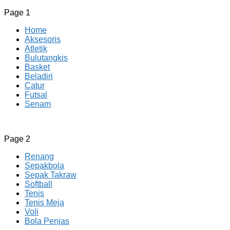
Page 1
Home
Aksesoris
Atletik
Bulutangkis
Basket
Beladiri
Catur
Futsal
Senam
CV JAYA BERSAMA Co Id
Menyediakan Semua Perlengkapan Olahraga Yang Lengkap, 
Page 2
Renang
Sepakbola
Sepak Takraw
Softball
Tenis
Tenis Meja
Voli
Bola Penjas