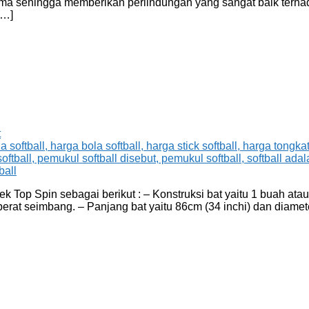
ama sehingga memberikan perlindungan yang sangat baik terhad
[…]
t
k Top Spin sebagai berikut : – Konstruksi bat yaitu 1 buah atau
n berat seimbang. – Panjang bat yaitu 86cm (34 inchi) dan diame